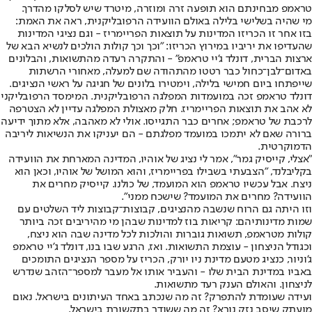
טראמפ מבחינתם הוא תופעה זרה ומוזרה, מיטרד שיש לסלקו מהדרך.
מי שהיה בשלישי בלילה באולם הוועידה הרפובליקנית, ראה את האמת:
בזו אחר זו הכריזו המדינות על תוצאות הפריימריז - וגם נציגי המדינות
שהעדיפו את יריביו במירוץ הכריזו: "וכך וכך קולות הולכים לנשיא הבא של
ארצות הברית, דונלד ג'יי טראמפ" - והתקרה רעדה מהתשואות, והבלונים
באדום־לבן־כחול כבר רטטו מהתהודה שם למעלה, מאחורי הרשתות
שייפתחו ביום חמישי בלילה, וימטירו בלונים של חגיגה על ראשי הנציגים.
דונלד טראמפ זכה במועמדות המפלגה הרפובליקנית. המימסד הרפובליקני
לא אהב את תוצאות הפריימריז. חלק מאצולת המפלגה עדיין לא הצטרפה
לרכבת של טראמפ; אחרים כבר התגייסו. אולי לא מאהבה, אלא מתוך ידיעה
ברורה שאם לא יתמכו במועמד מפלגתם - הם יעניקו את הנשיאות ליריבה
הדמוקרטית.
"אצלי, קייסיק גמר", אמר לי נציג של אוהיו, המדינה המארחת את הוועידה
בקליבלנד, "הצבעתי בשבילו בפריימריז, והוא המושל של אוהיו, וכאן הוא
ניצח. אבל עכשיו טראמפ הוא המועמד, של כולנו. קייסיק מחרים את
הוועידה? מחרים את המועמד? שישכח ממני".
וזו היתה גם הרוח שנשבה מהנציגים, קבוצות־קבוצות ליד השלטים עם
שמות מדינותיהם: קריאות בוז למדינות שבהן מי מהיריבים זכה ביותר
קולות מטראמפ, תשואות גוברות והולכות לכל מדינה שבה הוא ניצח,
וכגודל הניצחון - עוצמת התשואות. ואז, הרגע שבו בנו, דונלד ג'יי טראמפ
ג'וניור, כנציג מטעם מדינת ניו יורק, הכריז על מספר הנציגים התומכים
באביו במדינת הבית שלו - והעביר אותו אל מעבר למספר־הזהב שנדרש
לניצחון. והאולם הענק רעד מתשואות.
ועידה שעומדת להתפרק? זה מה שנכתב באחד העיתונים בישראל. נאום
מועתק שיסב נזק נורא? זה מה ששודר בתקשורת בישראל.