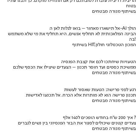
הריבית דריבית עובדת לטובתכם רק אם תתחילו מוקדם. כך תבנו עתיד
בטוח
בשיתוף מנורה מבטחים
אל תישארו מאחור – בואו לגלות לאן ה-AI הולך
הבינה המלאכותית לא תחליף אנשים, היא תחליף את מי שלא משתמש
בה!
בשיתוף HIT,המכון הטכנולוגי חולון
הטעויות שיחתכו לכם את קצבת הפנסיה
ממשיכת כספים ועד חוסר תכנון – הצעדים שיצילו את הכסף שלכם
בשיתוף מנורה מבטחים
רגע לפני פרישה: הטעות שאסור לעשות
תכנון פרישה הוא לא מותרות אלא הכרח. אל תכנעו לאדישות
בשיתוף מנורה מבטחים
איך 200 ש"ח בחודש הופכים ל140 אלף ?
צעדים קטנים שיכולים לסגור את הבור הפנסיוני בין נשים לגברים
בשיתוף מנורה מבטחים