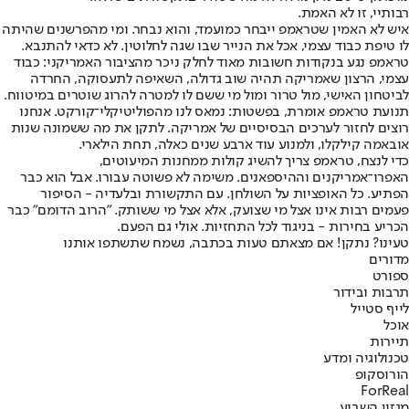
רבותיי, זו לא האמת.
איש לא האמין שטראמפ ייבחר כמועמד, והוא נבחר. ומי מהפרשנים שהיתה
לו טיפת כבוד עצמי, אכל את הנייר שבו שגה לחלוטין. לא כדאי להתנבא.
טראמפ נגע בנקודות חשובות מאוד לחלק ניכר מהציבור האמריקני: כבוד
עצמי, הרצון שאמריקה תהיה שוב גדולה, השאיפה לתעסוקה, החרדה
לביטחון האישי, מול טרור ומול מי ששם לו למטרה להרוג שוטרים במיטווח.
תנועת טראמפ אומרת, בפשטות: נמאס לנו מהפוליטיקלי־קורקט. אנחנו
רוצים לחזור לערכים הבסיסיים של אמריקה. לתקן את מה ששמונה שנות
אובאמה קילקלו, ולמנוע עוד ארבע שנים כאלה, תחת הילארי.
כדי לנצח, טראמפ צריך להשיג קולות ממחנות המיעוטים,
האפרו־אמריקנים וההיספאנים. משימה לא פשוטה עבורו. אבל הוא כבר
הפתיע. כל האופציות על השולחן. עם התקשורת ובלעדיה - הסיפור
פעמים רבות אינו אצל מי שצועק, אלא אצל מי ששותק. "הרוב הדומם" כבר
הכריע בחירות - בניגוד לכל התחזיות. אולי גם הפעם.
טעינו? נתקן! אם מצאתם טעות בכתבה, נשמח שתשתפו אותנו
מדורים
ספורט
תרבות ובידור
לייף סטייל
אוכל
תיירות
טכנולוגיה ומדע
הורוסקופ
ForReal
מגזין השבוע