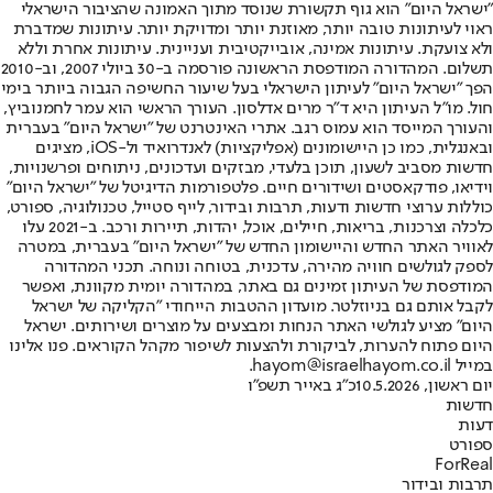
"ישראל היום" הוא גוף תקשורת שנוסד מתוך האמונה שהציבור הישראלי
ראוי לעיתונות טובה יותר, מאוזנת יותר ומדויקת יותר. עיתונות שמדברת
ולא צועקת. עיתונות אמינה, אובייקטיבית ועניינית. עיתונות אחרת וללא
תשלום. המהדורה המודפסת הראשונה פורסמה ב-30 ביולי 2007, וב-2010
הפך "ישראל היום" לעיתון הישראלי בעל שיעור החשיפה הגבוה ביותר בימי
חול. מו"ל העיתון היא ד"ר מרים אדלסון. העורך הראשי הוא עמר לחמנוביץ,
והעורך המייסד הוא עמוס רגב. אתרי האינטרנט של "ישראל היום" בעברית
ובאנגלית, כמו כן היישומונים (אפליקציות) לאנדרואיד ול-iOS, מציגים
חדשות מסביב לשעון, תוכן בלעדי, מבזקים ועדכונים, ניתוחים ופרשנויות,
וידיאו, פודקאסטים ושידורים חיים. פלטפורמות הדיגיטל של "ישראל היום"
כוללות ערוצי חדשות ודעות, תרבות ובידור, לייף סטייל, טכנולוגיה, ספורט,
כלכלה וצרכנות, בריאות, חיילים, אוכל, יהדות, תיירות ורכב. ב-2021 עלו
לאוויר האתר החדש והיישומון החדש של "ישראל היום" בעברית, במטרה
לספק לגולשים חוויה מהירה, עדכנית, בטוחה ונוחה. תכני המהדורה
המודפסת של העיתון זמינים גם באתר, במהדורה יומית מקוונת, ואפשר
לקבל אותם גם בניוזלטר. מועדון ההטבות הייחודי "הקליקה של ישראל
היום" מציע לגולשי האתר הנחות ומבצעים על מוצרים ושירותים. ישראל
היום פתוח להערות, לביקורת ולהצעות לשיפור מקהל הקוראים. פנו אלינו
במייל hayom@israelhayom.co.il.
יום ראשון, 10.5.2026
כ"ג באייר תשפ"ו
חדשות
דעות
ספורט
ForReal
תרבות ובידור