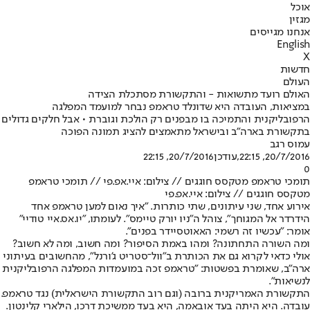
אוכל
מגזין
אנחנו מגייסים
English
X
חדשות
העולם
האולם רועד מתשואות - והתקשורת מסתכלת הצידה
במציאות, העובדה היא שדונלד טראמפ נבחר למועמד המפלגה
הרפובליקנית והתמיכה בו מבפנים רק הולכת וגוברת • אבל חלקים גדולים
בתקשורת בארה"ב ובישראל מתאמצים להציג תמונה הפוכה
עמוס רגב
20/7/2016, 22:15
,עודכן
20/7/2016, 22:15
0
תומכי טראמפ מטקסס חוגגים // צילום: איי.אפ.פי // תומכי טראמפ
מטקסס חוגגים // צילום: איי.אפ.פי
אירוע אחד, שני עיתונים, שתי כותרות. "איך נאום למען טראמפ אחד
הידרדר אל המגוחך", צוהל ה"ניו יורק טיימס". לעומתו, "יו.אס.איי טודיי"
אומר: "עכשיו זה רשמי: האאוטסיידר בפנים".
ומה השורה התחתונה? ומהו באמת הסיפור? ומה חשוב, ומה לא חשוב?
אולי כדאי לקרוא גם את הכותרת ב"וול־סטריט ג'ורנל", מהחשובים בעיתוני
ארה"ב, שאומרת בפשטות: "טראמפ זכה במועמדות המפלגה הרפובליקנית
לנשיאות".
התקשורת האמריקנית ברובה (וגם רוב התקשורת הישראלית) נגד טראמפ.
עובדה. היא היתה בעד אובאמה, היא בעד ממשיכת דרכו, הילארי קלינטון.