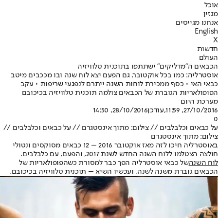
אוכל
מגזין
אנחנו מגייסים
English
X
חדשות
העולם
הכבאים ה"מדליקים" ישתתפו בתוכנית טלוויזיה
אוסטרליה: כמו בכל אוקטובר, גם הפעם יצא לוח שנה ובו מככבים מיטב
כבאי האי • כסף ממכירת לוחות השנה ייתרם לנפגעי שריפות • עקב
הפופולאריות הגוברת של הכבאים צולמה תוכנית טלוויזיה בכיכובם
מערכת היום
27/10/2016, 11:59
,עודכן
28/10/2016, 14:50
0
על כבאים וכלבלבים // צילום: מתוך אינסטגרם // על כבאים וכלבלבים //
צילום: מתוך אינסטגרם
באוסטרליה חיכו לזה מאז אוקטובר 2016 – 12 כבאים מסוקסים ונטולי
חולצה הצטלמו ללוח השנה החדש לשנת 2017, והפעם, עם כלבלבים.
לוח השנה
של כבאי אוסטרליה הפך כבר למסורת כשהפופולאריות של
הכבאים גוברת משנה לשנה, ועכשיו השיא – תוכנית טלוויזיה בכיכובם.