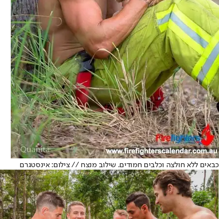
כבאים ללא חולצה וכלבים חמודים. שילוב מנצח // צילום: אינסטגרם