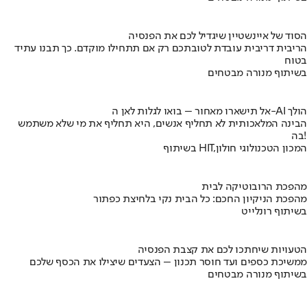
הסוד של איינשטיין שיגדיל לכם את הפנסיה
הריבית דריבית עובדת לטובתכם רק אם תתחילו מוקדם. כך תבנו עתיד
בטוח
בשיתוף מנורה מבטחים
אל תישארו מאחור – בואו לגלות לאן ה-AI הולך
הבינה המלאכותית לא תחליף אנשים, היא תחליף את מי שלא משתמש
בה!
בשיתוף HIT,המכון הטכנולוגי חולון
מהפכת הרובוטיקה לבית
מהפכת הניקיון החכם: כל הבית נקי בלחיצת כפתור
בשיתוף רונלייט
הטעויות שיחתכו לכם את קצבת הפנסיה
ממשיכת כספים ועד חוסר תכנון – הצעדים שיצילו את הכסף שלכם
בשיתוף מנורה מבטחים