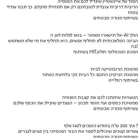
הסוד של איינשטיין שיגדיל לכם את הפנסיה
הריבית דריבית עובדת לטובתכם רק אם תתחילו מוקדם. כך תבנו עתיד
בטוח
בשיתוף מנורה מבטחים
אל תישארו מאחור – בואו לגלות לאן ה-AI הולך
הבינה המלאכותית לא תחליף אנשים, היא תחליף את מי שלא משתמש
בה!
בשיתוף HIT,המכון הטכנולוגי חולון
מהפכת הרובוטיקה לבית
מהפכת הניקיון החכם: כל הבית נקי בלחיצת כפתור
בשיתוף רונלייט
הטעויות שיחתכו לכם את קצבת הפנסיה
ממשיכת כספים ועד חוסר תכנון – הצעדים שיצילו את הכסף שלכם
בשיתוף מנורה מבטחים
איך 200 ש"ח בחודש הופכים ל140 אלף ?
צעדים קטנים שיכולים לסגור את הבור הפנסיוני בין נשים לגברים
בשיתוף מנורה מבטחים