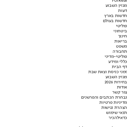
ForReal
מגזין השבוע
דעות
חדשות בארץ
חדשות בעולם
פוליטי
ביטחוני
חינוך
בריאות
משפט
תחבורה
פוליטי-מדיני
כללי ומידע
דף הבית
זמני כניסת וצאת שבת
מגזין השבוע
בחירות 2026
אודות
צור קשר
נבחרת הכתבים והפרשנים
מדיניות פרטיות
הצהרת נגישות
תנאי שימוש
כדאי
להכיר