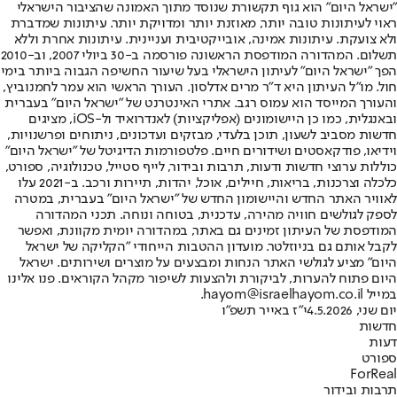
"ישראל היום" הוא גוף תקשורת שנוסד מתוך האמונה שהציבור הישראלי
ראוי לעיתונות טובה יותר, מאוזנת יותר ומדויקת יותר. עיתונות שמדברת
ולא צועקת. עיתונות אמינה, אובייקטיבית ועניינית. עיתונות אחרת וללא
תשלום. המהדורה המודפסת הראשונה פורסמה ב-30 ביולי 2007, וב-2010
הפך "ישראל היום" לעיתון הישראלי בעל שיעור החשיפה הגבוה ביותר בימי
חול. מו"ל העיתון היא ד"ר מרים אדלסון. העורך הראשי הוא עמר לחמנוביץ,
והעורך המייסד הוא עמוס רגב. אתרי האינטרנט של "ישראל היום" בעברית
ובאנגלית, כמו כן היישומונים (אפליקציות) לאנדרואיד ול-iOS, מציגים
חדשות מסביב לשעון, תוכן בלעדי, מבזקים ועדכונים, ניתוחים ופרשנויות,
וידיאו, פודקאסטים ושידורים חיים. פלטפורמות הדיגיטל של "ישראל היום"
כוללות ערוצי חדשות ודעות, תרבות ובידור, לייף סטייל, טכנולוגיה, ספורט,
כלכלה וצרכנות, בריאות, חיילים, אוכל, יהדות, תיירות ורכב. ב-2021 עלו
לאוויר האתר החדש והיישומון החדש של "ישראל היום" בעברית, במטרה
לספק לגולשים חוויה מהירה, עדכנית, בטוחה ונוחה. תכני המהדורה
המודפסת של העיתון זמינים גם באתר, במהדורה יומית מקוונת, ואפשר
לקבל אותם גם בניוזלטר. מועדון ההטבות הייחודי "הקליקה של ישראל
היום" מציע לגולשי האתר הנחות ומבצעים על מוצרים ושירותים. ישראל
היום פתוח להערות, לביקורת ולהצעות לשיפור מקהל הקוראים. פנו אלינו
במייל hayom@israelhayom.co.il.
יום שני, 4.5.2026
י"ז באייר תשפ"ו
חדשות
דעות
ספורט
ForReal
תרבות ובידור