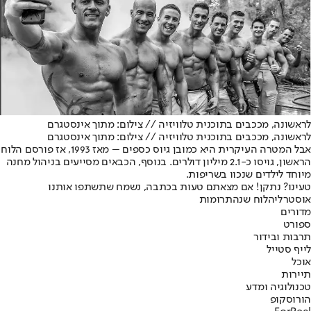
לראשונה, מככבים בתוכנית טלוויזיה // צילום: מתוך אינסטגרם
לראשונה, מככבים בתוכנית טלוויזיה // צילום: מתוך אינסטגרם
אבל המטרה העיקרית היא כמובן גיוס כספים – מאז 1993, אז פורסם הלוח
הראשון, גויסו כ-2.1 מיליון דולרים. בנוסף, הכבאים מסייעים בניהול מחנה
מיוחד לילדים שנכוו בשריפות.
טעינו? נתקן! אם מצאתם טעות בכתבה, נשמח שתשתפו אותנו
אוסטרליה
לוח שנה
תרומות
מדורים
ספורט
תרבות ובידור
לייף סטייל
אוכל
תיירות
טכנולוגיה ומדע
הורוסקופ