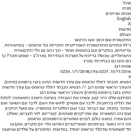
אוכל
מגזין
אנחנו מגייסים
English
X
חדשות
העולם
התקשורת שם וכאן: טעו והיטעו
כ־95 אחוזים מהתקשורת האמריקנית התגייסו נגד טראמפ - בפרשנויות,
בדיווחים, בסקרים וגם בהטפות מוסר • וכך נהגו גם כלי־התקשורת
הישראליים, שכשלו בדיווח על מערכת הבחירות בארה"ב • נשמע מוכר? כך
הם נהגו גם בבחירות בארץ
עמוס רגב
10/11/2016, 02:31
,עודכן
1/1/2018, 02:56
0
הנשיא הנבחר דונלד טראמפ עם עורך חדשות החוץ בועז ביסמוט (מימין)
והעורך הראשי עמוס רגב // הנשיא הנבחר דונלד טראמפ עם עורך חדשות
החוץ בועז ביסמוט (מימין) והעורך הראשי עמוס רגב
המידגם שלנו היה קטן. עשינו את העבודה בשיטה הישנה והפשוטה: לכתת
את רגלינו ברחובות. לדבר עם אנשים. לחוש את העם. לדבר עם השוער ועם
המוכר בחנות. עם הבחור בבר ועם המלצרית במסעדה, עם פועל הניקיון
ועם נהג המשאית. עם אמריקנים פשוטים, קשי־יום. למי תצביעו, שאלנו,
והם אמרו, כמעט כולם, לבנים ושחורים והיספאנים: טראמפ.
וזה היה כאשר בעיתונים האמריקניים הופיעו מדי יום סקרים, שקבעו
חד־משמעית שדונלד טראמפ יפסיד. בוודאות. וסיפורים על שלדים שהוצאו