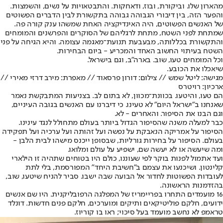
מהארון שלו. וביקורת, ובוז, ודאחקות. והתבטאויות על נשים, והשמצות.
והפער הזה, בין דיבורי הגבוהה גבוהה בתקשורת לבין הדברים הפשוטים
של האנשים הפשוטים, היה האינדיקציה האחת שמשהו ענק קורה פה.
שמתחת לפני השטח, מתחת לרגליהם של הסוקרים והפרשנים והמומחים
והתקשורת בכללותה, מבעבעת תנועת־מאגמה עצומה. והיא הגיחה על פני
השטח בעיתוי החשוב האחד והמכריע - ביום הבחירות.
וכל המומחים טעו, שוב. בארה"ב, וגם בישראל.
שיאכלו את הכובע.
מגישה: ליטל שמש // צילום: דורון פרסאוד // מאפרת: מירב דרזי מאירי //
ארכיון: רויטרס
הם טעו, והיטעו. בכוונת־מכוון, לא בתום לב. בצניעות המתבקשת נאמר
שאנחנו ב"ישראל היום" לא טעינו. כי דיברנו עם האנשים בגובה העיניים,
וגם הבנו את הסיפור. והאחרים - לא.
כבר למעלה משנה שהסיפור הגדול ביותר בעולם מתחולל לנגד עינינו.
הסיפור על אמריקה הנאבקת על נפשה ועל זהותה ועל ערכיה ועל תפקידה
בעולם. הסיפור על בחירות גורליות, שבסופן ייכנס מישהו לבית הלבן -
ומה שיעשה או לא יעשה שם, ישפיע על עולם ומלואו.
ועד אתמול לפנות בוקר לפי שעוננו, כולם היו בטוחים שתהיה זו הילארי
קלינטון. ושיכנעו את עצמם ב"חשיבת היחד" המפורסמת, בלי לתת
לעובדות הפשוטות לחדור אל הבועה שבה ישבו. סביר להניח שיטעו, שוב,
בהזדמנות הראשונה.
16 מועמדים התחרו בפריימריז של המפלגה הרפובליקנית. היו שם אנשים
ידועים, חלקם פוליטיקאים ותיקים ומוערכים, חלקם פנים חדשות. דונלד
טראמפ לא נחשב מועמד בעל סיכוי; ראו בו קוריוז.