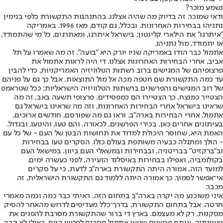
נשמע מוכר?
ודאי שמוכר. זה בדיוק מה שהיה אצלנו, בהתנהגות התקשורת כלפי בנימין
נתניהו בבחירות האחרונות. ובכלל, גם קודם, מאז 1996. באמריקה
"איתרגו" את הילארי קלינטון; בישראל איתרגו, ומאתרגים, כל מי שהתמודד,
או יתמודד, מול נתניהו.
אתמול כבר הודו באמריקה שניו יורק היא "בועה". זה מה שאמרו על תל
אביב, אחרי הבחירות האחרונות אצלנו. די היה לראות אתמול את
פרצופיהם של המגישים ברוב רשתות הטלוויזיה האמריקניות, כדי להבין
עד כמה התקשורת שם חטפה מכה אל מול התוצאות. אבל כך גם על פניהם
של רוב המגישים והפרשנים ברשתות הטלוויזיה הישראליות: ככל שטראמפ
הצטייר כמנצח, כך הצטיירו הם כמפסידים. פרצופי תשעה באב, זה מה
שראינו בישראל אחרי הבחירות האחרונות, וזה מה שראינו בישראל גם
אתמול, אחרי הבחירות בארה"ב. וראו גם מה שפורסם, חודשים ארוכים,
בעיתונים אחרים כאן. בכירי הפרשנים, לכאורה. והם טעו, והיטעו, ובגדול.
האמת היא, שחוסר היכולת למדוד את תחושות הבטן של העם - של כל עם
- הולך ומתגלה כבעיה משותפת בעולם כולו. הסקרים טעו בבחירות
וב"ברקזיט" בבריטניה, ובבחירות ובמשאלי העם ביוון. במישאל העם
בקולומביה, ואפילו בבחירות באיסלנד הזעירה, לפני כעשרה ימים.
למועד הזה, אמורה היתה התקשורת בארה"ב לדעת, כי על סקרים
אי־אפשר לסמוך. כך אמורה היתה ללמוד גם התקשורת הישראלית, זה
מכבר.
איני משוכנע מה יקרה בארה"ב בתחום הזה. ראיתי כבר כמה וכמה מאמרי
חרטה. אבל בתחום התקשורת, בדרך־כלל מעדיפים לדרוש מהאחר להסיק
מסקנות, רק לא מעצמם. בארץ די ברור שהתקשורת מסרבת להפנים את