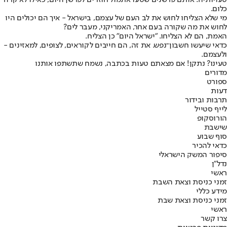
טעויותיה. אותם פרשנים שטעו אתמול חוזרים לפרשן היום, כאילו לא קרה
כלום.
מי שלא הצליחו לחוש את לב העם של עצמם, בישראל - איך הם יכולים היו
לחוש את מה שקורה בעם אחר, האמריקני, מעבר לים?
האמת, הם לא הצליחו. "ישראל היום" כן הצליח.
כדאי שיעשו חשבון־נפש. את זה, הם חייבים לקוראים, לצופים, למאזינים -
ולעצמם.
טעינו? נתקן! אם מצאתם טעות בכתבה, נשמח שתשתפו אותנו
מדורים
ספורט
דעות
תרבות ובידור
לייף סטייל
הורוסקופ
שישבת
סוף שבוע
כדאי להכיר
סיפור המשק הישראלי
נדל"ן
ראשי
זמני כניסת וצאת השבת
מידע כללי
זמני כניסת וצאת שבת
ראשי
צרו קשר