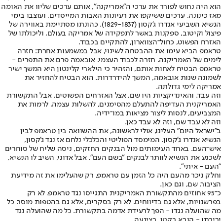
הוא היה נחוש לפורר את ערכי ה"אמריקנה", אותם ערכים שליוו את האומה
מאז כינונה, ערכים ששיקפו את רעיונות האבות המייסדים, ועוצבו בימי
הנשיא השביעי אנדרו ג'קסון (1829-1837). כהונתו מסתיימת באווירה של
פיצול וקיטוב, ספקנות באשר לתפקידה של אמריקה בעולם, וליכולתו של
האזרח הפשוט, כחול־הצווארון, להתקיים בכבוד.
טראמפ הביא עימו את ההבטחה לשינוי, אבל במשמעות אחרת: חזרה
לימים של האמריקנה. חזרה לכבוד העצמי. אובאמה פרם את התפרים -
טראמפ הבטיח לאחות אותם, והזהיר כי הילארי קלינטון היא המשך ישיר
לשמונה שנות אובאמה, המשך להידרדרות. הוא הבטיח להחזיר את
אמריקה לימי גדולתה.
וזה עבד. והאינדיקציות היו שם, אצל האזרחים הפשוטים. אבל התקשורת
האמריקנית העדיפה להתעלם מהסימנים, להשלות עצמה, לרמות את
המצביעים, לנסות ליצור מציאות במו־ידיה.
וזה לא עבד שם, וזה לא עבד כאן.
ב"ישראל היום" העלינו, אולי לראשונה, את ההשוואה בין טראמפ לבין
הנשיא אנדרו ג'קסון. המימסד הפוליטי והכלכלי נלחם אז נגד ג'קסון,
איש־העם. באחד העימותים מול הבנקים החזקים, ניסה שליח של סוחרים
לשכנע את הנשיא לוותר לבנקים "בשם העם". אבל אדוני, השיב לו הנשיא,
"העם - איתי".
וחלק ניכר מהעם היה כל הזמן עם טראמפ, רק שהעלימו את זה מידיעת
הציבור. שם, וגם כאן.
כ־95 אחוזים מהתקשורת האמריקנית התגייסו נגד טראמפ. לא רק
בפרשנויות, אלא גם בדיווחים. לא רק בסקרים, אלא גם בהטפות מוסר. כל
מה שהועלה נגדו - הפך לרעידת אדמה בתקשורת. כל מה שהועלה נגד
יריבתו - הובא בקטן, בצינעה.