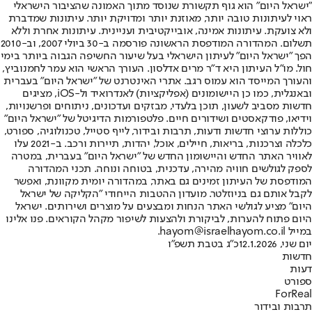
"ישראל היום" הוא גוף תקשורת שנוסד מתוך האמונה שהציבור הישראלי
ראוי לעיתונות טובה יותר, מאוזנת יותר ומדויקת יותר. עיתונות שמדברת
ולא צועקת. עיתונות אמינה, אובייקטיבית ועניינית. עיתונות אחרת וללא
תשלום. המהדורה המודפסת הראשונה פורסמה ב-30 ביולי 2007, וב-2010
הפך "ישראל היום" לעיתון הישראלי בעל שיעור החשיפה הגבוה ביותר בימי
חול. מו"ל העיתון היא ד"ר מרים אדלסון. העורך הראשי הוא עמר לחמנוביץ,
והעורך המייסד הוא עמוס רגב. אתרי האינטרנט של "ישראל היום" בעברית
ובאנגלית, כמו כן היישומונים (אפליקציות) לאנדרואיד ול-iOS, מציגים
חדשות מסביב לשעון, תוכן בלעדי, מבזקים ועדכונים, ניתוחים ופרשנויות,
וידיאו, פודקאסטים ושידורים חיים. פלטפורמות הדיגיטל של "ישראל היום"
כוללות ערוצי חדשות ודעות, תרבות ובידור, לייף סטייל, טכנולוגיה, ספורט,
כלכלה וצרכנות, בריאות, חיילים, אוכל, יהדות, תיירות ורכב. ב-2021 עלו
לאוויר האתר החדש והיישומון החדש של "ישראל היום" בעברית, במטרה
לספק לגולשים חוויה מהירה, עדכנית, בטוחה ונוחה. תכני המהדורה
המודפסת של העיתון זמינים גם באתר, במהדורה יומית מקוונת, ואפשר
לקבל אותם גם בניוזלטר. מועדון ההטבות הייחודי "הקליקה של ישראל
היום" מציע לגולשי האתר הנחות ומבצעים על מוצרים ושירותים. ישראל
היום פתוח להערות, לביקורת ולהצעות לשיפור מקהל הקוראים. פנו אלינו
במייל hayom@israelhayom.co.il.
יום שני, 12.1.2026
כ"ג בטבת תשפ"ו
חדשות
דעות
ספורט
ForReal
תרבות ובידור