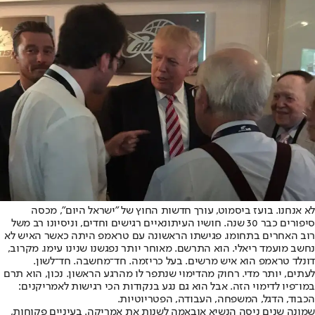
לא אנחנו. בועז ביסמוט, עורך חדשות החוץ של "ישראל היום", מכסה
סיפורים כבר 30 שנה. חושיו העיתונאיים רגישים וחדים, וניסיונו רב משל
רוב האחרים בתחומו. פגישתו הראשונה עם טראמפ היתה כאשר האיש לא
נחשב מועמד ריאלי. הוא התרשם. מאוחר יותר נפגשנו שנינו עימו. מקרוב,
דונלד טראמפ הוא איש מרשים. בעל כריזמה. חד־מחשבה. חד־לשון.
לעתים, יותר מדי. רחוק מהדימוי שנתפר לו מהרגע הראשון. נכון, הוא תרם
במו־פיו לדימוי הזה. אבל הוא גם נגע בנקודות הכי רגישות לאמריקנים:
הכבוד, הדגל, המשפחה, העבודה, הפטריוטיות.
שמונה שנים ניסה הנשיא אובאמה לשנות את אמריקה. בעיניים פקוחות,