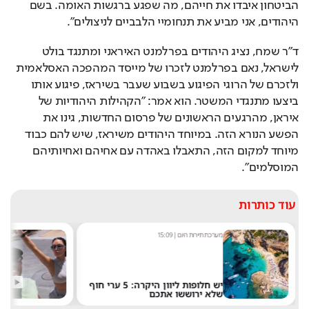
הביטחון איבדו את חייהם, מה שפגע ברגשות האומה. בשם 
היהודים, אני מביע את תנחומיי הלבביים לניצולים".
ד"ר שמח, נציג היהודים בפרלמנט האיראני ומתנגד בולט 
לישראל, נאם בפרלמנט לזכרו של מייסד המהפכה האסלאמית 
ולזכרם של הרוגי הפיגוע בשבוע שעבר בשיראז, פיגוע אותו 
ביצעו מתנגדי המשטר. הוא אמר: "הקהילות היהודיות של 
איראן, מהרגעים הראשונים של פרסום החדשות, גינו את 
הפשע הנורא הזה. במיוחד היהודים משיראז, שיש להם כבוד 
מיוחד למקום הזה, התאבלו באהדה עם אחיהם ואחיותיהם 
המוסלמים".
עוד כותרות
מערכת תיירות היום
|
15:09
מערכ
יש חלופות ליוון היקרה: 5 ערי חוף
קים
שלא ירוששו אתכם
חוש