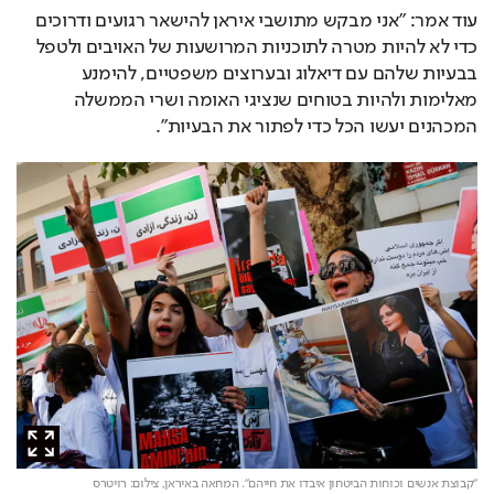
עוד אמר: "אני מבקש מתושבי איראן להישאר רגועים ודרוכים 
כדי לא להיות מטרה לתוכניות המרושעות של האויבים ולטפל 
בבעיות שלהם עם דיאלוג ובערוצים משפטיים, להימנע 
מאלימות ולהיות בטוחים שנציגי האומה ושרי הממשלה 
המכהנים יעשו הכל כדי לפתור את הבעיות".
"קבוצת אנשים וכוחות הביטחון איבדו את חייהם". המחאה באיראן,
צילום: רויטרס