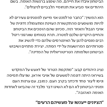
הביטחון איבדו את חייהם, מה שפגע ברגשות האומה. בשם 
היהודים אני מביע את תנחומיי הלבביים לניצולים".
הוא המשיך: "כחבר פרלמנט אני מייעץ למפגינים צעירים לא 
להיות מושפעים מהתקשורת העוינת ומתעמולה זדונית של 
אויבי הגבול והאזור הזה, מכיוון שהם הופכים את הביטחון 
והחיים היקרים שלכם למטרה. תהיו בטוחים שארגוני ריגול 
רבים מנסים להגן על האינטרסים שלהם כדי להשיג את 
מטרותיהם המרושעות על ידי הסתה, יצירת מתחים ושיבוש 
הביטחון ושלמותה הטריטוריאלית של המדינה".
נציג היהודים קבע: "מתקפת הטרור של דאעש על המקדש 
בשיראז היתה דוגמה לפשעים של אויבי איראן, שניצלו תסיסה 
וניסו ליצור פחד ודכדוך בקרב העם. כמובן, עם ערנות העם 
ומגיני הביטחון לא הם לא השיגו דבר מלבד זה שהביאו לאחדות 
האומה האהובה".
"הציונים ייענשו על מעשיהם הרעים"