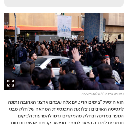
המחאה באיראן // צילום: אי.פי.איי,
הוא הוסיף: "בימים קריטיים אלה שבהם ארצנו האהובה נתונה 
לתסיסה האויבים ניצלו את התכנסויות המחאה של חלק מבני 
הנוער במדינה ובחלק מהמקרים גרמו להפרעות ולנזקים 
חומריים למרבה הצער לחפים מפשע. קבוצת אנשים וכוחות 