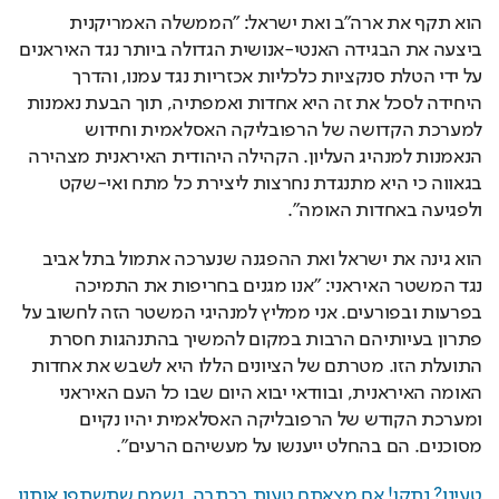
הוא תקף את ארה"ב ואת ישראל: "הממשלה האמריקנית 
ביצעה את הבגידה האנטי-אנושית הגדולה ביותר נגד האיראנים 
על ידי הטלת סנקציות כלכליות אכזריות נגד עמנו, והדרך 
היחידה לסכל את זה היא אחדות ואמפתיה, תוך הבעת נאמנות 
למערכת הקדושה של הרפובליקה האסלאמית וחידוש 
הנאמנות למנהיג העליון. הקהילה היהודית האיראנית מצהירה 
בגאווה כי היא מתנגדת נחרצות ליצירת כל מתח ואי-שקט 
ולפגיעה באחדות האומה".
הוא גינה את ישראל ואת ההפגנה שנערכה אתמול בתל אביב 
נגד המשטר האיראני: "אנו מגנים בחריפות את התמיכה 
בפרעות ובפורעים. אני ממליץ למנהיגי המשטר הזה לחשוב על 
פתרון בעיותיהם הרבות במקום להמשיך בהתנהגות חסרת 
התועלת הזו. מטרתם של הציונים הללו היא לשבש את אחדות 
האומה האיראנית, ובוודאי יבוא היום שבו כל העם האיראני 
ומערכת הקודש של הרפובליקה האסלאמית יהיו נקיים 
מסוכנים. הם בהחלט ייענשו על מעשיהם הרעים".
טעינו? נתקן! אם מצאתם טעות בכתבה, נשמח שתשתפו אותנו