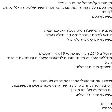
מאחורי הקלעים של הטעם הישראלי
איך אסם הפכה את תקופת הצנע והמחסור הקשה של שנות ה-40 למותג
לאומי?
בשיתוף אסם
אתם עוד לא שם? הטיסה למונדיאל כבר יצאה
יונדאי לוקחת אתכם לבמה הכי גדולה בעולם
בשיתוף יונדאי מבית כלמוביל
ירושלים 2040: העיר נערכת ל- 1.5 מליון תושבים
מנכ"לית העירייה מציגה תוכנית להשארת הצעירים ובניית עתיד הדור
הבא
בשיתוף עיריית ירושלים
שופינג, אמנות ואוכל: המרכז המתחדש של מזרח י-ם
קפיצה קטנה לחו"ל: טיילת חדשה, מיצגי אמנות, וכיכרות משופצות
בהשקעה של 100 מיליון ₪
בשיתוף עיריית ירושלים
מדורים
ספורט