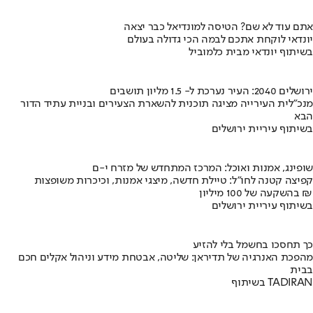
אתם עוד לא שם? הטיסה למונדיאל כבר יצאה
יונדאי לוקחת אתכם לבמה הכי גדולה בעולם
בשיתוף יונדאי מבית כלמוביל
ירושלים 2040: העיר נערכת ל- 1.5 מליון תושבים
מנכ"לית העירייה מציגה תוכנית להשארת הצעירים ובניית עתיד הדור
הבא
בשיתוף עיריית ירושלים
שופינג, אמנות ואוכל: המרכז המתחדש של מזרח י-ם
קפיצה קטנה לחו"ל: טיילת חדשה, מיצגי אמנות, וכיכרות משופצות
בהשקעה של 100 מיליון ₪
בשיתוף עיריית ירושלים
כך תחסכו בחשמל בלי להזיע
מהפכת האנרגיה של תדיראן: שליטה, אבטחת מידע וניהול אקלים חכם
בבית
בשיתוף TADIRAN