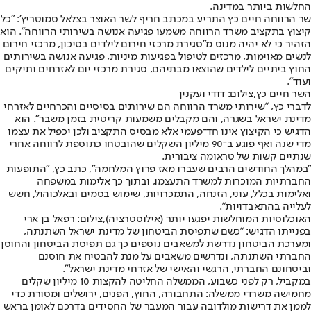
החלשות ביותר במדינה.
שר הרווחה חיים כץ התריע במכתב חריף לשר האוצר בצלאל סמוטריץ': "כל
קיצוץ בתקציב משרד הרווחה משמעו פגיעה אנושה בשירותי הרווחה". הוא
הזהיר כי לא יהיה מנוס מ"סגירת מרכזי חירום לילדים בסיכון, מרכזי חירום
לנשים מאוימות, מרכזים לטיפול בפגיעות מיניות, פגיעה אנושה בשירותים
החוץ ביתיים לילדים שהוצאו מבתיהם, סגירת מרכזי יום לאזרחים ותיקים
ועוד".
השר חיים כץ,צילום: דודי ועקנין
לדברי כץ, "שירותי משרד הרווחה הם שירותים בסיסיים והכרחיים לאזרחי
מדינת ישראל בשגרה, והם מקבלים משמעות קריטית בזמן משבר". הוא
הדגיש כי הקיצוץ אינו חד־פעמי אלא מבסיס התקציב ולכן יכפיל את עצמו
מדי שנה ואף פוגע ב־90 מיליון השקלים שהובטחו כתוספת לרווחה אחרי
שנתיים קשות של טראומה ציבורית.
"במהלך החודשים הרבים שעברו מאז פרוץ המלחמה", כתב כץ, "התופעות
החברתיות המוכרות למשרד התעצמו, ובתוך כך אלימות במשפחה
ואלימות בכלל, עוני, הזנחה, התמכרויות, שימוש בסמים ובאלכוהול, חשש
לעלייה בהתאבדויות".
האוכלוסיות המוחלשות יפגעו יותר (אילוסטרציה),צילום: רפאל בן ארי
בפנייתו הדגיש: "כשם שתפיסת הביטחון של מדינת ישראל השתנתה,
ומערכת הביטחון נדרשת למשאבים נוספים כך גם תפיסת הביטחון והחוסן
החברתי השתנתה, ונדרשים משאבים על מנת להבטיח את חוסנם
וביטחונם החברתי, הרגשי והאישי של אזרחי מדינת ישראל".
במקביל, רק לפני כשבוע, הממשלה החליטה להקצות 10 מיליון שקלים
מחמישה משרדי ממשלה: התחבורה, החוץ, הפנים, ירושלים ומסורת כדי
לממן את דרישות מולדובה עבור המעבר של החסידים בדרכם לאומן בראש