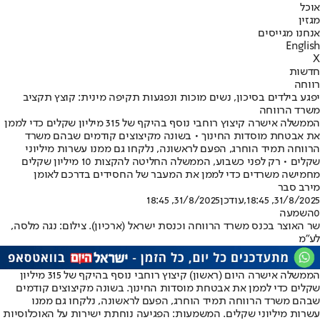
אוכל
מגזין
אנחנו מגייסים
English
X
חדשות
רווחה
יפגע בילדים בסיכון, נשים מוכות ונפגעות תקיפה מינית: קוצץ תקציב
משרד הרווחה
הממשלה אישרה קיצוץ רוחבי נוסף בהיקף של 315 מיליון שקלים כדי לממן
את אבטחת מוסדות החינוך • בשונה מקיצוצים קודמים שבהם משרד
הרווחה תמיד הוחרג, הפעם לראשונה, נלקחו גם ממנו עשרות מיליוני
שקלים • רק לפני כשבוע, הממשלה החליטה להקצות 10 מיליון שקלים
מחמישה משרדים כדי לממן את המעבר של החסידים בדרכם לאומן
מירב סבר
31/8/2025, 18:45
,עודכן
31/8/2025, 18:45
0
השמעה
שר האוצר בכנס משרד הרווחה וכנסת ישראל (ארכיון). צילום: נגה מלסה,
לע"מ
הממשלה אישרה היום (ראשון) קיצוץ רוחבי נוסף בהיקף של 315 מיליון
שקלים כדי לממן את אבטחת מוסדות החינוך. בשונה מקיצוצים קודמים
שבהם משרד הרווחה תמיד הוחרג, הפעם לראשונה, נלקחו גם ממנו
עשרות מיליוני שקלים. המשמעות: הפגיעה נוחתת ישירות על האוכלוסיות