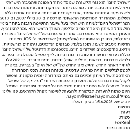
"ישראל היום" הוא גוף תקשורת שנוסד מתוך האמונה שהציבור הישראלי
ראוי לעיתונות טובה יותר, מאוזנת יותר ומדויקת יותר. עיתונות שמדברת
ולא צועקת. עיתונות אמינה, אובייקטיבית ועניינית. עיתונות אחרת וללא
תשלום. המהדורה המודפסת הראשונה פורסמה ב-30 ביולי 2007, וב-2010
הפך "ישראל היום" לעיתון הישראלי בעל שיעור החשיפה הגבוה ביותר בימי
חול. מו"ל העיתון היא ד"ר מרים אדלסון. העורך הראשי הוא עמר לחמנוביץ,
והעורך המייסד הוא עמוס רגב. אתרי האינטרנט של "ישראל היום" בעברית
ובאנגלית, כמו כן היישומונים (אפליקציות) לאנדרואיד ול-iOS, מציגים
חדשות מסביב לשעון, תוכן בלעדי, מבזקים ועדכונים, ניתוחים ופרשנויות,
וידיאו, פודקאסטים ושידורים חיים. פלטפורמות הדיגיטל של "ישראל היום"
כוללות ערוצי חדשות ודעות, תרבות ובידור, לייף סטייל, טכנולוגיה, ספורט,
כלכלה וצרכנות, בריאות, חיילים, אוכל, יהדות, תיירות ורכב. ב-2021 עלו
לאוויר האתר החדש והיישומון החדש של "ישראל היום" בעברית, במטרה
לספק לגולשים חוויה מהירה, עדכנית, בטוחה ונוחה. תכני המהדורה
המודפסת של העיתון זמינים גם באתר, במהדורה יומית מקוונת, ואפשר
לקבל אותם גם בניוזלטר. מועדון ההטבות הייחודי "הקליקה של ישראל
היום" מציע לגולשי האתר הנחות ומבצעים על מוצרים ושירותים. ישראל
היום פתוח להערות, לביקורת ולהצעות לשיפור מקהל הקוראים. פנו אלינו
במייל hayom@israelhayom.co.il.
יום שישי, 5.6.2026
כ' בסיון תשפ"ו
חדשות
דעות
ספורט
ForReal
תרבות ובידור