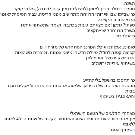
השנה.
חסידי ברסלב בדרך לאומן (למצולמים אין קשר לכתבה),צילום: קוקו
כך שבזמן שבו שירותי הרווחה מתריעים מפני קריסה, עבור הטיסות לאומן
נמצא פתרון תקציבי.
טעינו? נתקן! אם מצאתם טעות בכתבה, נשמח שתשתפו אותנו
משרד הרווחה
קיצוץ
תקציב
כדאי
להכיר
שופינג, אמנות ואוכל: המרכז המתחדש של מזרח י-ם
קפיצה קטנה לחו"ל: טיילת חדשה, מיצגי אמנות, וכיכרות משופצות
בהשקעה של 100 מיליון ₪
בשיתוף עיריית ירושלים
כך תחסכו בחשמל בלי להזיע
מהפכת האנרגיה של תדיראן: שליטה, אבטחת מידע וניהול אקלים חכם
בבית
בשיתוף TADIRAN
מאחורי הקלעים של הטעם הישראלי
איך אסם הפכה את תקופת הצנע והמחסור הקשה של שנות ה-40 למותג
לאומי?
בשיתוף אסם