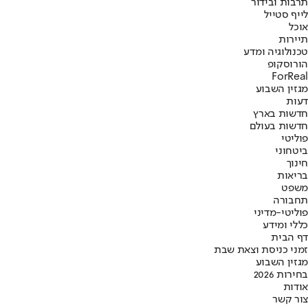
תרבות ובידור
לייף סטייל
אוכל
תיירות
טכנולוגיה ומדע
הורוסקופ
ForReal
מגזין השבוע
דעות
חדשות בארץ
חדשות בעולם
פוליטי
ביטחוני
חינוך
בריאות
משפט
תחבורה
פוליטי-מדיני
כללי ומידע
דף הבית
זמני כניסת וצאת שבת
מגזין השבוע
בחירות 2026
אודות
צור קשר