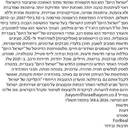
"ישראל היום" הוא גוף תקשורת שנוסד מתוך האמונה שהציבור הישראלי
ראוי לעיתונות טובה יותר, מאוזנת יותר ומדויקת יותר. עיתונות שמדברת
ולא צועקת. עיתונות אמינה, אובייקטיבית ועניינית. עיתונות אחרת וללא
תשלום. המהדורה המודפסת הראשונה פורסמה ב-30 ביולי 2007, וב-2010
הפך "ישראל היום" לעיתון הישראלי בעל שיעור החשיפה הגבוה ביותר בימי
חול. מו"ל העיתון היא ד"ר מרים אדלסון. העורך הראשי הוא עמר לחמנוביץ,
והעורך המייסד הוא עמוס רגב. אתרי האינטרנט של "ישראל היום" בעברית
ובאנגלית, כמו כן היישומונים (אפליקציות) לאנדרואיד ול-iOS, מציגים
חדשות מסביב לשעון, תוכן בלעדי, מבזקים ועדכונים, ניתוחים ופרשנויות,
וידיאו, פודקאסטים ושידורים חיים. פלטפורמות הדיגיטל של "ישראל היום"
כוללות ערוצי חדשות ודעות, תרבות ובידור, לייף סטייל, טכנולוגיה, ספורט,
כלכלה וצרכנות, בריאות, חיילים, אוכל, יהדות, תיירות ורכב. ב-2021 עלו
לאוויר האתר החדש והיישומון החדש של "ישראל היום" בעברית, במטרה
לספק לגולשים חוויה מהירה, עדכנית, בטוחה ונוחה. תכני המהדורה
המודפסת של העיתון זמינים גם באתר, במהדורה יומית מקוונת, ואפשר
לקבל אותם גם בניוזלטר. מועדון ההטבות הייחודי "הקליקה של ישראל
היום" מציע לגולשי האתר הנחות ומבצעים על מוצרים ושירותים. ישראל
היום פתוח להערות, לביקורת ולהצעות לשיפור מקהל הקוראים. פנו אלינו
במייל hayom@israelhayom.co.il.
יום חמישי, 18.6.2026
ג' בתמוז תשפ"ו
חדשות
דעות
ספורט
ForReal
תרבות ובידור