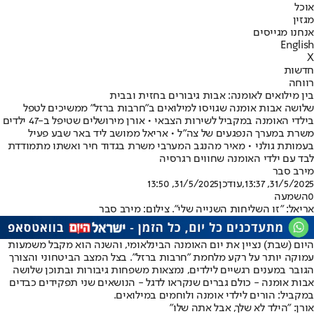
אוכל
מגזין
אנחנו מגייסים
English
X
חדשות
רווחה
בין מילואים לאומנה: אבות גיבורים בחזית ובבית
שלושה אבות אומנה שגויסו למילואים ב"חרבות ברזל" ממשיכים לטפל
בילדי האומנה במקביל לשירות הצבאי • אורן מירושלים שטיפל ב-47 ילדים
משרת במערך הנפגעים של צה"ל • אריאל ממושב ליד באר שבע פעיל
בעמותת גולני • מאיר מהנגב המערבי משרת בגדוד חיר ואשתו מתמודדת
לבד עם ילדי האומנה שחווים רגרסיה
מירב סבר
31/5/2025, 13:37
,עודכן
31/5/2025, 13:50
0
השמעה
אריאל: "זו השליחות השנייה שלי". צילום: מירב סבר
היום (שבת) נציין את יום האומנה הבינלאומי, והשנה הוא מקבל משמעות
עמוקה יותר על רקע מלחמת "חרבות ברזל". בצל המצב הביטחוני והצורך
הגובר במענים רגשיים לילדים, נמצאות משפחות גיבורות ובתוכן שלושה
אבות אומנה - כולם גברים שנקראו לדגל - הנושאים שני תפקידים כבדים
במקביל: הורים לילדי אומנה ולוחמים במילואים.
אורן: "הילד לא שלך, אבל אתה שלו"