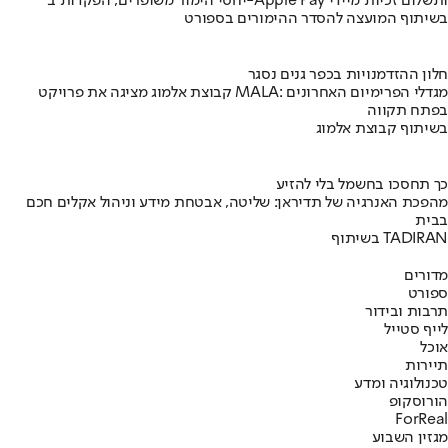
יחסי הימור משופרים, הפקדות ב-Apple Pay ותשלום זכיות מיידי
בשיתוף המועצה להסדר ההימורים בספורט
חלון ההזדמנויות בכפר גנים נסגר
קבוצת אלמוג מציגה את פרויקט MALA: מגדלי הפרימיום האחרונים
בפתח תקווה
בשיתוף קבוצת אלמוג
כך תחסכו בחשמל בלי להזיע
מהפכת האנרגיה של תדיראן: שליטה, אבטחת מידע וניהול אקלים חכם
בבית
בשיתוף TADIRAN
מדורים
ספורט
תרבות ובידור
לייף סטייל
אוכל
תיירות
טכנולוגיה ומדע
הורוסקופ
ForReal
מגזין השבוע