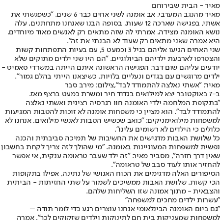
מאיר - הבית שבירוחם
מאיר מהנגב המערבי, אב אומנה לשני אחים כבר 6 שנים. "כשפגשתי את
אשתי, בפגישה שארכה 12 שעות, בסופה הבנו שאנחנו מתחתנים, עלה
נושא האומנה מצידה. אמרתי לה שזה מתאים רק לאנשים מאוד מיוחדים.
היא אמרה שאני מתאים רק שעוד לא הבנתי את זה".
שני האחים הגיעו אליהם בגיל 3 וכמעט 5, עם בעיות התפתחות קשות
והצטרפו לארבעת ילדיהם הביולוגיים. "הם היו שני ילדים מתוקים שלא
יודעים עליהם שום דבר. הפגישה הראשונה איתם הייתה במשרדי סאמיט -
ילדים מרוגשים עם בגדים ונעליים בלויות. כשיצאנו הייתי בהלם גמור".
מאיר: "אשתי נאלצה להתמודד לבד",צילום: מירב סבר
ב-7 באוקטובר יצא למילואים בגדוד חיר ומשרת כמעט ברצף מאז.
"בתקופת המלחמה ילדי האומנה חוו רגרסיה רצינית ואשתי נאלצה
להתמודד לבד". הוא מציין כי משפחות אומנה לא זוכות להטבות המגיעות
למשפחות מילואימניקים: "כואב שכשיש הטבות לאנשי מילואים, אנחנו לא
כלולים כי הילדים לא רשומים עלינו".
כל שלושת האבות מדגישים את החשיבות של תמיכה סביבתית והכנה
נפשית למשפחות המעוניינות באומנה. "מי שהולך לזה צריך לקחת בחשבון
שאין דרך חזרה", מסביר מאיר. "זה ילד שעבר טראומה ענקית, אי אפשר
להחזיר אותו לעוד סבב של טראומה".
הסיפורים האלה מדגימים את הכוח האנושי של נתינה, אפילו בתקופות
הכי קשות. שלושת האבות ממשיכים לשמור על שתי החזיתות - הביתית
והצבאית - מתוך אמונה שזו השליחות שלהם.
"עשרות ילדים מחכים למשפחה"
"גם ביום האומנה הבינלאומי אנחנו עוצרים רגע כדי לומר תודה –
למשפחות שמעניקות בית חם לתינוקות וילדים שזקוקים לכך", אמרה