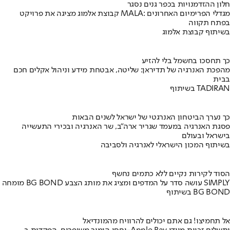
חלון ההזדמנויות בכפר גנים נסגר
קבוצת אלמוג מציגה את פרויקט MALA: מגדלי הפרימיום האחרונים
בפתח תקווה
בשיתוף קבוצת אלמוג
כך תחסכו בחשמל בלי להזיע
מהפכת האנרגיה של תדיראן: שליטה, אבטחת מידע וניהול אקלים חכם
בבית
בשיתוף TADIRAN
כך נערך הביטחון האנרגטי של ישראל לשנים הבאות
פסגת האנרגיה במעמד שגריר ארה"ב, שר האנרגיה ובכירי התעשייה
בישראל ובעולם
בשיתוף המכון הישראלי לאנרגיה ולסביבה
הסוד לקירות נקיים ללא כתמים נחשף
מומחה BG BOND עושה סדר על המדפים ומציג את מותג הצבע SIMPLY
בשיתוף BG BOND
אל תחמיצו! גם אתם יכולים להרוויח מהמונדיאל