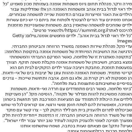
מירה ורקר, מנהלת תחום גיוס משפחות אומנה בעמותת מכון סאמיט. "כל
ילד ראוי לגדול בבית אוהב ומשפחות האומנה הן אלו שמדליקות עבור
הילדים את האור ומייצרות עבורם הזדמנות שנייה למשפחה שבוחרים.
אנחנו מזמינים עוד הורים להצטרף ולפתוח את ביתם כי יש כיום עשרות
ילדים שמחכים למשפחה שתאמין בהם. משפחות שמעוניינות מוזמנות
להיכנס לאתר
https://summit.org.il/
ולהשאיר פרטים".
"כל ילד ראוי לגדול בבית אוהב". ילדים מחפשים אומנה,צילום: Getty
Images
עדי מקל, מנהלת שירות האומנה במשרד הרווחה והביטחון החברתי,
הדגישה את החשיבות המיוחדת של משפחות אומנה בתקופת המלחמה:
"בתקופה מאתגרת זו של מלחמה, כאשר המרקם החברתי והמשפחתי
נמצא במבחן, חשיבותן של משפחות אומנה מקבלת משנה תוקף. הצורך
במעטפת תומכת, מחבקת ויציבה עבור ילדים הזקוקים לבית חם הוא
קריטי מתמיד. משפחות האומנה מהוות עוגן של יציבות בים של אי-ודאות.
הן מספקות לא רק קורת גג, אלא גם חום, אהבה ותחושת שייכות - צרכים
בסיסיים שחשיבותם מתעצמת בעת מלחמה".
"בימי מלחמה, כאשר רבים מתמודדים עם חרדה ואי-ודאות, משפחות
האומנה ממשיכות להוות מגדלור של תקווה", הוסיפה מקל. "הן מעניקות
לילדים את היכולת להתמודד עם המציאות המורכבת תוך תחושת ביטחון
ותמיכה, ומאפשרות להם לפתח חוסן נפשי ורגשי. אנו קוראים לכל מי שחש
שביכולתו לתרום ולהעניק בית חם לילד הזקוק לכך - צרו קשר עם מוקד
118 של משרד הרווחה והביטחון החברתי. זו הזדמנות ייחודית להיות חלק
ממערך תמיכה לאומי ולהעניק תקווה לעתיד טוב יותר עבור ילדי ישראל".
טעינו? נתקן! אם מצאתם טעות בכתבה, נשמח שתשתפו אותנו
מלחמת חרבות ברזל
משפחות אומנה