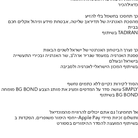
כדאי
להכיר
כך תחסכו בחשמל בלי להזיע
מהפכת האנרגיה של תדיראן: שליטה, אבטחת מידע וניהול אקלים חכם
בבית
בשיתוף TADIRAN
כך נערך הביטחון האנרגטי של ישראל לשנים הבאות
פסגת האנרגיה במעמד שגריר ארה"ב, שר האנרגיה ובכירי התעשייה
בישראל ובעולם
בשיתוף המכון הישראלי לאנרגיה ולסביבה
הסוד לקירות נקיים ללא כתמים נחשף
מומחה BG BOND עושה סדר על המדפים ומציג את מותג הצבע SIMPLY
בשיתוף BG BOND
אל תחמיצו! גם אתם יכולים להרוויח מהמונדיאל
יחסי הימור משופרים, הפקדות ב-Apple Pay ותשלום זכיות מיידי
בשיתוף המועצה להסדר ההימורים בספורט