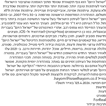
"ישראל היום" הוא גוף תקשורת שנוסד מתוך האמונה שהציבור הישראלי
ראוי לעיתונות טובה יותר, מאוזנת יותר ומדויקת יותר. עיתונות שמדברת
ולא צועקת. עיתונות אמינה, אובייקטיבית ועניינית. עיתונות אחרת וללא
תשלום. המהדורה המודפסת הראשונה פורסמה ב-30 ביולי 2007, וב-2010
הפך "ישראל היום" לעיתון הישראלי בעל שיעור החשיפה הגבוה ביותר בימי
חול. מו"ל העיתון היא ד"ר מרים אדלסון. העורך הראשי הוא עמר לחמנוביץ,
והעורך המייסד הוא עמוס רגב. אתרי האינטרנט של "ישראל היום" בעברית
ובאנגלית, כמו כן היישומונים (אפליקציות) לאנדרואיד ול-iOS, מציגים
חדשות מסביב לשעון, תוכן בלעדי, מבזקים ועדכונים, ניתוחים ופרשנויות,
וידיאו, פודקאסטים ושידורים חיים. פלטפורמות הדיגיטל של "ישראל היום"
כוללות ערוצי חדשות ודעות, תרבות ובידור, לייף סטייל, טכנולוגיה, ספורט,
כלכלה וצרכנות, בריאות, חיילים, אוכל, יהדות, תיירות ורכב. ב-2021 עלו
לאוויר האתר החדש והיישומון החדש של "ישראל היום" בעברית, במטרה
לספק לגולשים חוויה מהירה, עדכנית, בטוחה ונוחה. תכני המהדורה
המודפסת של העיתון זמינים גם באתר, במהדורה יומית מקוונת, ואפשר
לקבל אותם גם בניוזלטר. מועדון ההטבות הייחודי "הקליקה של ישראל
היום" מציע לגולשי האתר הנחות ומבצעים על מוצרים ושירותים. ישראל
היום פתוח להערות, לביקורת ולהצעות לשיפור מקהל הקוראים. פנו אלינו
במייל hayom@israelhayom.co.il.
יום חמישי, 23.4.2026
ו' באייר תשפ"ו
חדשות
דעות
ספורט
ForReal
תרבות ובידור