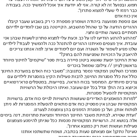
חמש, ובפועל זה לא קורה. אני לא יודעת איך אוכל להמשיך ככה. בעבודה
כבר רמזו לי שעלי למצוא פתרון".
אין כוח אדם
אם נוספת ממועצה ביהודה ושומרון מספרת כי רק בשבוע שעבר קיבלו
ההורים הודעה על כך שהחל מהשבוע, הקייטנה בגן שבו לומדים ילדיהם
תסתיים בשעה שתיים וחצי.
"מהרגע להרגע הודיעו לנו על כך, וכעת עלי למצוא פתרון לשעות שבהן אני
עובדת. איך מצפים מאיתנו ההורים להתנהל ככה ולהמשיך לעבוד? לילדים
שלנו מגיע לשמור על השגרה ועם יום לימודים ארוך. למה אנחנו צריכים
להיאבק על הזכויות שמגיעות להם בחוק?"
שרת החינוך יפעת שאשא ביטון סיירה בבית ספר "שיקמים" לחינוך מיוחד
בראשון לציון // צילום: שמואל בוכריס
ממרכז השלטון המקומי נמסר בתגובה: "משבר כוח האדם במערכת החינוך
כולל את כלל מסגרות החינוך, לרבות פעילות הקיץ במסגרות לילדים עם
צרכים מיוחדים. המחסור בכוח הוראה, בסייעות, במטפלים פרא־רפואיים
וכיוצא בזה הולך וגדל בכל יום שעובר, ואיתו היכולת של הרשויות
המקומיות להפעיל מסגרות.
"למרות המאמצים האדירים שעושות הרשויות לגייס כוח אדם, ברשויות
המקומיות שבהן אין מספיק כוח אדם מתאים להפעלת המסגרות לא ניתן
לפתוח אותן, ועל כן מסגרת הזמנים בהן צומצמה לצערנו.
"ועדת שפירא, לבחינת משבר החינוך המיוחד ומציאת פתרונות, דנה בימים
אלה בנושא זה. הרשויות המקומיות מנסות ככל שניתן להימנע מצמצום
פעילות ועושות זאת רק כמוצא אחרון".
טעינו? נתקן! אם מצאתם טעות בכתבה, נשמח שתשתפו אותנו