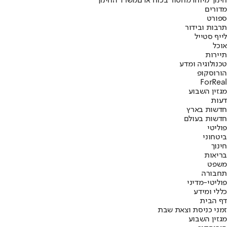
חינוך מיוחד
מחסור בכוח אדם
משרד החינוך
מדורים
ספורט
תרבות ובידור
לייף סטייל
אוכל
תיירות
טכנולוגיה ומדע
הורוסקופ
ForReal
מגזין השבוע
דעות
חדשות בארץ
חדשות בעולם
פוליטי
ביטחוני
חינוך
בריאות
משפט
תחבורה
פוליטי-מדיני
כללי ומידע
דף הבית
זמני כניסת וצאת שבת
מגזין השבוע