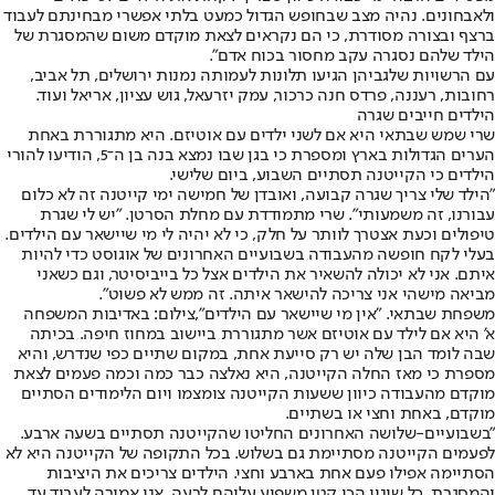
ולאבחונים. נהיה מצב שבחופש הגדול כמעט בלתי אפשרי מבחינתם לעבוד
ברצף ובצורה מסודרת, כי הם נקראים לצאת מוקדם משום שהמסגרת של
הילד שלהם נסגרה עקב מחסור בכוח אדם".
עם הרשויות שלגביהן הגיעו תלונות לעמותה נמנות ירושלים, תל אביב,
רחובות, רעננה, פרדס חנה כרכור, עמק יזרעאל, גוש עציון, אריאל ועוד.
הילדים חייבים שגרה
שרי שמש שבתאי היא אם לשני ילדים עם אוטיזם. היא מתגוררת באחת
הערים הגדולות בארץ ומספרת כי בגן שבו נמצא בנה בן ה־5, הודיעו להורי
הילדים כי הקייטנה תסתיים השבוע, ביום שלישי.
"הילד שלי צריך שגרה קבועה, ואובדן של חמישה ימי קייטנה זה לא כלום
עבורנו, זה משמעותי". שרי מתמודדת עם מחלת הסרטן. "יש לי שגרת
טיפולים וכעת אצטרך לוותר על חלק, כי לא יהיה לי מי שיישאר עם הילדים.
בעלי לקח חופשה מהעבודה בשבועיים האחרונים של אוגוסט כדי להיות
איתם. אני לא יכולה להשאיר את הילדים אצל כל בייביסיטר, וגם כשאני
מביאה מישהי אני צריכה להישאר איתה. זה ממש לא פשוט".
משפחת שבתאי. "אין מי שיישאר עם הילדים",צילום: באדיבות המשפחה
א' היא אם לילד עם אוטיזם אשר מתגוררת ביישוב במחוז חיפה. בכיתה
שבה לומד הבן שלה יש רק סייעת אחת, במקום שתיים כפי שנדרש, והיא
מספרת כי מאז החלה הקייטנה, היא נאלצה כבר כמה וכמה פעמים לצאת
מוקדם מהעבודה כיוון ששעות הקייטנה צומצמו ויום הלימודים הסתיים
מוקדם, באחת וחצי או בשתיים.
"בשבועיים-שלושה האחרונים החליטו שהקייטנה תסתיים בשעה ארבע.
לפעמים הקייטנה מסתיימת גם בשלוש. בכל התקופה של הקייטנה היא לא
הסתיימה אפילו פעם אחת בארבע וחצי. הילדים צריכים את היציבות
והמסגרת, כל שינוי הכי קטן משפיע עליהם לרעה. אני אמורה לעבוד עד