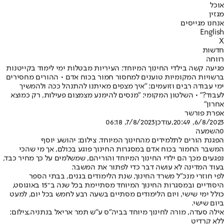
אוכל
מגזין
אנחנו מגייסים
English
X
חדשות
רווחה
פגיעה קשה בילדי החינוך המיוחד: העיריות מבטלות ימי לימוד בקייטנות
ברשויות המקומיות טוענים למחסור חמור בכוח אדם • ההורים מחסירים
ימי עבודה רבים וזועמים: "איך מצפים מאיתנו להתנהל ככה ולהמשיך
לעבוד?" • השלטון המקומי: "מנסים להימנע מצמצום פעילות, רק כמוצא
אחרון"
אפרת פורשר
6/8/2023, 20:49
,עודכן
7/8/2023, 06:18
0
השמעה
הפגנת הורים לתלמידים מהחינוך המיוחד. צילום: יהושע יוסף
המשבר החמור בכוח אדם במסגרות החינוך פוגע בכולם, אך מי שהכי
נפגעים מכך הם ילדי החינוך המיוחד והוריהם, שמשלמים על כך מחיר כבד,
בעוד המדינה לא עושה דבר כדי לפתור את המשבר.
לפי חוזרי מנכ"ל משרד החינוך, שנת הלימודים בגנים, בבתי הספר
היסודיים ובמסגרות החינוך המיוחד מסתיימת בכל שנה ב־15 באוגוסט,
כולל ימי שישי, ויום הלימודים מסתיים בשעה רבע לחמש בכל יום, למעט
ביום שישי.
אילה סעדה, מורה לחינוך מיוחד בביה"ס ע"ש תמר אריאל בנתניה,צילום:
ללא קרדיט