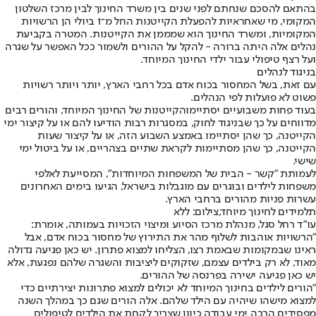
בהתאם להסכם שנחתם לפני שנים בין משרד החינוך לבין מרכז השלטון
המקומי, מי שאחראיות להפעלת הקייטנות החל מ־1 ביולי הן הרשויות
המקומיות, ומשרד החינוך הוא שמממן את הקייטנות. המטרה בקביעת
נהלים אלה היתה ברורה - להקל על ההורים ולשמור ככל האפשר על שגרה
ועל רצף טיפולי עבור ילדי החינוך המיוחד.
בניגוד לנהלים
עם זאת, בשל המחסור בכוח אדם בכל רחבי הארץ, יותר ויותר רשויות
פשוט לא פועלות לפי הנהלים.
בעוד פחות משבועיים יסתיימו
הקייטנות של החינוך המיוחד
, והורים רבים
מדווחים על כך שבניגוד לחוק, במסגרות רבות הודיעו להם או על קיצור ימי
הקייטנה, כך שהן יסתיימו באמצע השבוע הזה, או על קיצור שעות
הקייטנה, כך שהן מסתיימות לקראת שתיים בצהריים, או על ביטול ימי
שישי.
לעמותת "קשר - הבית של המשפחות המיוחדות", המסייעת לאלפי
משפחות לילדים ובוגרים עם מוגבלות בישראל, הגיעו בימים האחרונים
עשרות פניות מהורים ברחבי הארץ.
תלמידים לחינוך מיוחד,צילום: ללא
עו"ד רחל סגל, מנהלת מרכז הסיוע ומיצוי הזכויות בעמותה, אומרת:
"הרשויות אוהבות לשלוף מהר את התירוץ של מחסור בכוח אדם, אבל
ראינו שבמקומות שבאמת רצו, הצליחו למצוא פתרון. יש כאן פגיעה גדולה
מאוד, לא רק בילדים עצמם, שזקוקים ליציבות והשגרה שלהם נפגעת, אלא
יש כאן פגיעה ישירה בפרנסה של ההורים.
"הורים לילדים בחינוך המיוחד לא יכולים למצוא פתרונות יצירתיים כדי
למצוא מישהו שיהיה עם הילד שלהם. אלה הורים שגם כך במהלך השנה
מפסידים הרבה ימי עבודה כיוון שצריך לקחת את הילדים לטיפולים