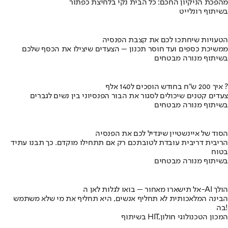
מהפכת הניקיון החכם: כל הבית נקי בלחיצת כפתור
בשיתוף רונלייט
הטעויות שיחתכו לכם את קצבת הפנסיה
ממשיכת כספים ועד חוסר תכנון – הצעדים שיצילו את הכסף שלכם
בשיתוף מנורה מבטחים
איך 200 ש"ח בחודש הופכים ל140 אלף ?
צעדים קטנים שיכולים לסגור את הבור הפנסיוני בין נשים לגברים
בשיתוף מנורה מבטחים
הסוד של איינשטיין שיגדיל לכם את הפנסיה
הריבית דריבית עובדת לטובתכם רק אם תתחילו מוקדם. כך תבנו עתיד
בטוח
בשיתוף מנורה מבטחים
אל תישארו מאחור – בואו לגלות לאן ה-AI הולך
הבינה המלאכותית לא תחליף אנשים, היא תחליף את מי שלא משתמש
בה!
בשיתוף HIT,המכון הטכנולוגי חולון