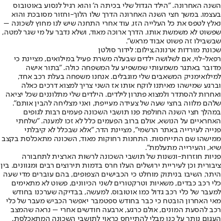
השנה האחרונה. "הילד הגדול שלי בכיתה ה' והוא רגיל לנסוע באוטובוס
בעצמו. במשך חצי השנה האחרונה הדרך שלו הלוך-וחזור מסובכת והוא
נאלץ לטפס את כל העלייה הזו, עוד אחרי התחנה שיש לנו מחוץ לשכונה –
שפשוט לא משמשת אותו. הדרך ארוכה מאוד, ושלא נדבר על מי שגר למטה,
שבשבילו זה פשוט אבוד מראש".
שכונת מורדות ארנונה,צילום: לידור סולטן
רפאל-לוי, אם לשלושה ילדים שבעלה משרת פעיל במילואים, מציינת כי
מדובר באתגר משמעותי שמשפיע על המשפחה כולה. "בתור אישה
למילואימניק המשאבים שלי מוגבלים. אנחנו משפחה בעלת רכב אחד,
וברגע שמישהו מאיתנו לוקח אותו אז השני צריך למצוא דרכים כאלה
ואחרות להסתדר ולמצוא פתרון לילדים. הילדים שלי מתלוננים שכל יציאה
שלהם מלווה בחצי שעה של צעידה מעייפת, ואני מצליחה להבין אותם".
במהלך חצי השנה החולפת פנו תושבי השכונה פעמים רבות לגופים
האחראיים על הנושא, אולם ברוב הפעמים כלל לא זכו למענה. "שלחתי
פנייה לעירייה באתר הרשמי", מציינת הדר, "אלא שבכלל לא קיבלתי
ממישהו שם התייחסות. התחנות רחוקות מאוד, השכונה מתאכלסת בקצב
שיא, והעירייה מתעלמת".
פניות חוזרות-ונשנות של תושבי השכונה לרשות הארצית לתחבורה
ציבורית וכן לעיריית ירושלים העלו חרס בדמות תירוצים רבים ומגוונים. בין
היתר, השיבו בניתוק מוחלט כי הכבישים הצפופים, בהם עוברים מדי שעה
כלי רכב כבדים, משאיות וטרקטורים לשני הכיוונים, פשוט לא מתאימים
למעבר של כלי רכב גדול כמו אוטובוס. למעשה, בבדיקה שערכנו בחודש
מאי האחרון הובטח כי כבר בחודש ספטמבר יאפשר הכביש מעבר של כלי
רכב להסעת המונים, אולם כרגע, ארבעה חודשים אחרי – נראה שהמצב
העגום נותר על כנו מבלי להתייחס כראוי לתושבי השכונה המתאכלסת,