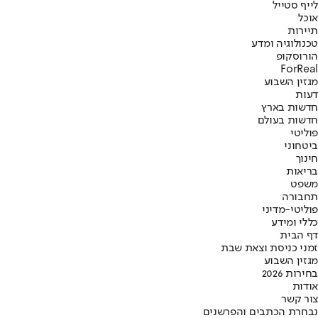
לייף סטייל
אוכל
תיירות
טכנולוגיה ומדע
הורוסקופ
ForReal
מגזין השבוע
דעות
חדשות בארץ
חדשות בעולם
פוליטי
ביטחוני
חינוך
בריאות
משפט
תחבורה
פוליטי-מדיני
כללי ומידע
דף הבית
זמני כניסת וצאת שבת
מגזין השבוע
בחירות 2026
אודות
צור קשר
נבחרת הכתבים והפרשנים