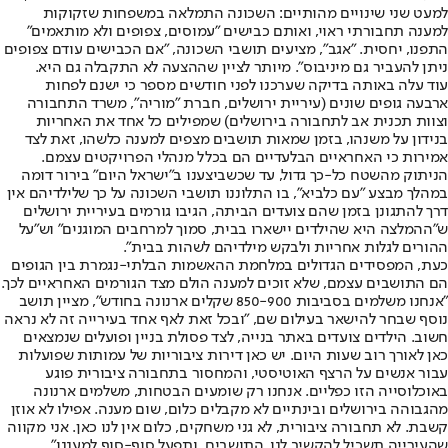
למעט שני שינויים מהותיים: השכונה התמלאה במשפחות שזקוקות
למענה תחבורתי ראוי, ואותם כבישים "עמוסים, צפופים ולא מותאמים"
התפנו, יחסית. "אגב", מציעים תושבי השכונה, "אם הכבישים עודם צפופים
ניתן להעביר גם מיניבוס". מיותר לציין שההצעה לא התקבלה גם היא.
עוד עלה באותה בדיקה שערכנו לפני חודשים מספר כי ישנם לפחות
ארבעה גופים שונים (עיריית ירושלים, חברת "מוריה", משרד התחבורה
וצוות תכנית אב לתחבורה בירושלים) שמפילים כל אחד את האחריות
בנידון על משנהו, בזמן שמאות תושבים מצפים למענה כלשהו, זאת לצד
אמירות כי האחראיים הבלעדיים הם בכלל מנהלי הפרויקטים עצמם.
הניתוק מהשטח כל-כך גדול, עד שכשביצענו ב"ישראל היום" בירור דומה
במהלך מבצע "עם כלביא", בו התלוננו תושבי השכונה על כך שלילדיהם אין
דרך להתגונן בזמן שהם צועדים הביתה, הגיבו גורמים בעיריית ירושלים
ש"ההמלצה היא שהילדים יישארו בבית, סמוך למרחבים המוגנים" וש"על
ההורים לגלות אחריות ולבקש מילדיהם לשהות בבית".
כעת, המפסידים הגדולים במלחמת ההאשמות הבלתי-נגמרת בין הגופים
הם התושבים עצמם, שלא זוכים למענה הולם מצד הגורמים האחראיים לכך.
"אנחנו משלמים בסביבות 850-900 שקלים ארנונה בחודש", מציין תושב
נוסף שבחר להישאר בעילום שם, "ובכל זאת לאף אחד בעירייה זה לא נראה
חשוב. הילדים צועדים באתר בנייה, לצד פסולת בניין ופועלים שנמצאים
כאן לאורך רוב שעות היום. יש כאן דירות ציבוריות של עמותות שפועלות
עבור אנשים על הרצף האוטיסטי, והמחסור בתחבורה ציבורית פוגע
באוכלוסייה הזו כפליים. אנחנו רק שומעים הבטחות, משלמים ארנונה
מהגבוהה בירושלים ובינתיים לא מקבלים כלום, שום מענה. אפילו לא אוזן
קשבת. לא תחבורה ציבורית, לא גני משחקים, כלום אין לנו כאן. אני מקווה
שהעירייה תשכיל להקשיב לנו, התושבים, ותפעל סוף-סוף למעננו".