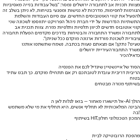
מצוות תכנית אב לתחבורה ירושלים נמסר
: "בשל עבודות בנייה מאסיביות
הגורמות לחסימות, מדרכות לא נגישות ומפגעי בטיחות, לא ניתן בשלב זה
להפעיל את קווי האוטובוסים החדשים. עם סיום העבודות והשלמת
התשתיות הנדרשות על ידי חברת ניהול הפרויקט יתווספו לשכונה שני
קווי אוטובוס חדשים לכיוון תלפיות ותלפיות מזרח. צוות תכנית אב
לתחבורה ומשרד התחבורה והבטיחות בדרכים מקדמים הפעלת תחבורה
ציבורית לשכונת מורדות ארנונה מוקדם ככל שניתן".
טעינו? נתקן! אם מצאתם טעות בכתבה, נשמח שתשתפו אותנו
משרד התחבורה
עיריית ירושלים
כדאי
להכיר
הסוד של איינשטיין שיגדיל לכם את הפנסיה
הריבית דריבית עובדת לטובתכם רק אם תתחילו מוקדם. כך תבנו עתיד
בטוח
בשיתוף מנורה מבטחים
אל תישארו מאחור – בואו לגלות לאן ה-AI הולך
הבינה המלאכותית לא תחליף אנשים, היא תחליף את מי שלא משתמש
בה!
בשיתוף HIT,המכון הטכנולוגי חולון
מהפכת הרובוטיקה לבית