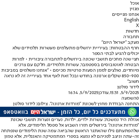
אוכל
מגזין
אנחנו מגייסים
English
X
חדשות
תחבורה
מעקב "ישראל היום"
חרף ההבטחות: בעיריית ירושלים מתעלמים מעשרות תלמידים שלא
יכולים להגיע לבתי הספר
חצי שנה מחכים תושבי שכונה בירושלים לתחבורה ציבורית • למרות
הבטחה לאוטובוסים בספטמבר, עשרות תלמידים, חלקם עם צרכים
מיוחדים, נאלצים לממן הסעות פרטיות מכיסם • "אנחנו משלמים בסביבות
850-900 שקלים ארנונה בחודש ובכל זאת לאף אחד בעירייה זה לא נראה
חשוב"
לידור סולטן
5/9/2025, 15:51
,עודכן
5/9/2025, 16:14
0
השמעה
התחנה הבודדת מחוץ לשכונת "מורדות ארנונה". צילום: לידור סולטן
אוזלת היד נמשכת: עשרות ילדים, ילדות, נערים ונערות תושבי שכונת
"מורדות ארנונה" בירושלים חזרו השבוע אל ספסל הלימודים, אלא
שלהפתעתם גילו שהאתגר הראשון שהביאה עמה שנת הלימודים שנפתחה
זה-עתה וניצב לפניהם לא נמצא בספרי המתמטיקה והאנגלית, אלא טמון