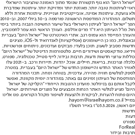
"ישראל היום" הוא גוף תקשורת שנוסד מתוך האמונה שהציבור הישראלי
ראוי לעיתונות טובה יותר, מאוזנת יותר ומדויקת יותר. עיתונות שמדברת
ולא צועקת. עיתונות אמינה, אובייקטיבית ועניינית. עיתונות אחרת וללא
תשלום. המהדורה המודפסת הראשונה פורסמה ב-30 ביולי 2007, וב-2010
הפך "ישראל היום" לעיתון הישראלי בעל שיעור החשיפה הגבוה ביותר בימי
חול. מו"ל העיתון היא ד"ר מרים אדלסון. העורך הראשי הוא עמר לחמנוביץ,
והעורך המייסד הוא עמוס רגב. אתרי האינטרנט של "ישראל היום" בעברית
ובאנגלית, כמו כן היישומונים (אפליקציות) לאנדרואיד ול-iOS, מציגים
חדשות מסביב לשעון, תוכן בלעדי, מבזקים ועדכונים, ניתוחים ופרשנויות,
וידיאו, פודקאסטים ושידורים חיים. פלטפורמות הדיגיטל של "ישראל היום"
כוללות ערוצי חדשות ודעות, תרבות ובידור, לייף סטייל, טכנולוגיה, ספורט,
כלכלה וצרכנות, בריאות, חיילים, אוכל, יהדות, תיירות ורכב. ב-2021 עלו
לאוויר האתר החדש והיישומון החדש של "ישראל היום" בעברית, במטרה
לספק לגולשים חוויה מהירה, עדכנית, בטוחה ונוחה. תכני המהדורה
המודפסת של העיתון זמינים גם באתר, במהדורה יומית מקוונת, ואפשר
לקבל אותם גם בניוזלטר. מועדון ההטבות הייחודי "הקליקה של ישראל
היום" מציע לגולשי האתר הנחות ומבצעים על מוצרים ושירותים. ישראל
היום פתוח להערות, לביקורת ולהצעות לשיפור מקהל הקוראים. פנו אלינו
במייל hayom@israelhayom.co.il.
יום ראשון, 3.5.2026
ט"ז באייר תשפ"ו
חדשות
דעות
ספורט
ForReal
תרבות ובידור