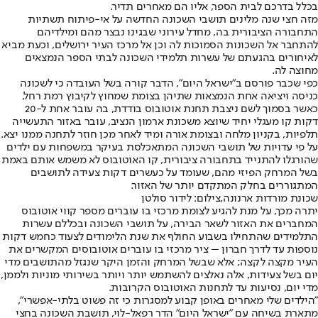
בכלל בדרכם לבית הספר, אליו הם מאחרים תדיר.
מזה חצי שנה מלינים תושבי השכונה החדשה על אי-פיתוח תשתיות
התחבורה הציבורית בה, מחדל עירוני שבגינו נבצר מהם ומילדיהם
להתחבר אל השכונות הסמוכות לה וכן אל מרכז העיר ירושלים, וכעת מביא
לאיחורים בהגעתם של עשרות תלמידי השכונה לבתי הספר הנמצאים
מחוצה לה.
כפי שכבר פורסם ב"ישראל היום"
, הדבר קורה בשל העובדה כי לשכונה
כניסה ויציאה אחת הנמצאות שתיהן בצומת שמחוץ לקיבוץ רמת רחל,
כאשר בסמוך לשם ניצבת תחנת אוטובוס בודדת, בה עובר אחת ל-20
דקות קו מעגלי יחיד שיוצא משכונת ארמון הנציב, עובר באזור התעשייה
תלפיות, בקניון מלחה ובצומת אורה ומיד לאחר מכן חוזר לתחנה ממנו יצא.
על פי עדויות של תושבי השכונה המתאכלסת בעיקר במשפחות עם ילדים
שהורגלו להתנייד בתחבורה ציבורית, קו האוטובוס לא משמש אותם באמת
בשל המרחק הפיזי מהם, שעומד על כעשרים דקות צעידה לתושבים
המתגוררים בחלק המתקדם יותר של האזור.
שכונת מורדות ארנונה,צילום: לידור סולטן
יתרה מכך, על מנת להגיע לצומת מרכזי בו עוברים מספר קווי אוטובוס
המחברים את האזור לשאר הבירה, על תושבי השכונה ובכללם עשרות
התלמידים שהתחילו בשבוע החולף את שנת הלימודים לצעוד כחמש דקות
נוספות עד לדרך חברון – ציר מרכזי בו עוברים אוטובוסים המקשרים את
העיר מקצה לקצה; אלא שבשל המרחק והזמן היקר שנגזל מהתושבים מדי
יום בשל צעידות, אלה נאלצים להשתמש יותר ויותר בשירותי מוניות ולממן,
מדי יום, נסיעות עד לתחנות האוטובוס הקרובות.
"הילדים שלי מאחרים באופן קבוע למסגרות כי זה פשוט בלתי-אפשרי",
מתארת בשיחה עם "ישראל היום" הדר רפאל-לוי, תושבת השכונה בחצי