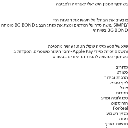
בשיתוף המכון הישראלי לאנרגיה ולסביבה
צובעים את הבית? אל תעשו את הטעות הזו
מומחה BG BOND עושה סדר על המדפים ומציג את מותג הצבע SIMPLY
בשיתוף BG BOND
שיא של 600 מיליון שקל: הטוטו עושה מהפיכה
יחסי הימור משופרים, הפקדות ב-Apple Pay ותשלום זכיות מיידי
בשיתוף המועצה להסדר ההימורים בספורט
מדורים
ספורט
תרבות ובידור
לייף סטייל
אוכל
תיירות
טכנולוגיה ומדע
הורוסקופ
ForReal
מגזין השבוע
דעות
חדשות בארץ