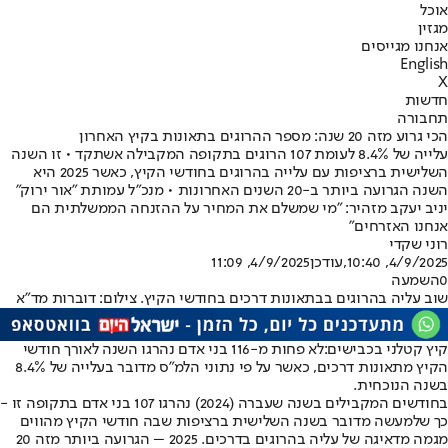
אוכל
מגזין
אנחנו מגייסים
English
X
חדשות
תחבורה
הכי גרוע מזה 20 שנה: מספר ההרוגים בתאונות בקיץ האחרון
עלייה של 8.4% לעומת 107 הרוגים בתקופה המקבילה אשתקד • זו השנה
השלישית ברציפות עם עלייה בהרוגים בחודשי הקיץ, כאשר 2025 היא
השנה הגרועה ביותר ב-20 השנים האחרונות • מנכ"ל עמותת "אור ירוק"
יניב יעקב מזהיר: "מי שמשלם את המחיר על ההזנחה הממשלתית הם
אנחנו האזרחים"
רוני שקדי
4/9/2025, 10:40
,עודכן
4/9/2025, 11:09
0
השמעה
שוב עליה בהרוגים בבתאונות דרכים בחודשי הקיץ. צילום: דוברות מד"א
קיץ קטלני בכבישים:
לא פחות מ-116 בני אדם נהרגו השנה לאורך חודשי
הקיץ מתאונות דרכים, כאשר על פי נתוני הלמ״ס מדובר בעלייה של 8.4%
בשנה הנוכחית.
בחודשים המקבילים בשנה שעברה (2024) נהרגו 107 בני אדם בתקופה זו -
כך שלמעשה מדובר בשנה השלישית ברציפות שבה חודשי הקיץ מהווים
מגמה מדאיגה של עליה בהרוגים בדרכים. 2025 – הגרועה ביותר מזה 20