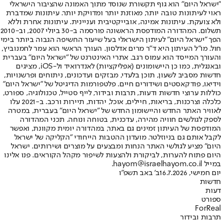
"ישראל היום" הוא גוף תקשורת שנוסד מתוך האמונה שהציבור הישראלי
ראוי לעיתונות טובה יותר, מאוזנת יותר ומדויקת יותר. עיתונות שמדברת
ולא צועקת. עיתונות אמינה, אובייקטיבית ועניינית. עיתונות אחרת וללא
תשלום. המהדורה המודפסת הראשונה פורסמה ב-30 ביולי 2007, וב-2010
הפך "ישראל היום" לעיתון הישראלי בעל שיעור החשיפה הגבוה ביותר בימי
חול. מו"ל העיתון היא ד"ר מרים אדלסון. העורך הראשי הוא עמר לחמנוביץ,
והעורך המייסד הוא עמוס רגב. אתרי האינטרנט של "ישראל היום" בעברית
ובאנגלית, כמו כן היישומונים (אפליקציות) לאנדרואיד ול-iOS, מציגים
חדשות מסביב לשעון, תוכן בלעדי, מבזקים ועדכונים, ניתוחים ופרשנויות,
וידיאו, פודקאסטים ושידורים חיים. פלטפורמות הדיגיטל של "ישראל היום"
כוללות ערוצי חדשות ודעות, תרבות ובידור, לייף סטייל, טכנולוגיה, ספורט,
כלכלה וצרכנות, בריאות, חיילים, אוכל, יהדות, תיירות ורכב. ב-2021 עלו
לאוויר האתר החדש והיישומון החדש של "ישראל היום" בעברית, במטרה
לספק לגולשים חוויה מהירה, עדכנית, בטוחה ונוחה. תכני המהדורה
המודפסת של העיתון זמינים גם באתר, במהדורה יומית מקוונת, ואפשר
לקבל אותם גם בניוזלטר. מועדון ההטבות הייחודי "הקליקה של ישראל
היום" מציע לגולשי האתר הנחות ומבצעים על מוצרים ושירותים. ישראל
היום פתוח להערות, לביקורת ולהצעות לשיפור מקהל הקוראים. פנו אלינו
במייל hayom@israelhayom.co.il.
יום חמישי, 16.7.2026
ב' באב תשפ"ו
חדשות
דעות
ספורט
ForReal
תרבות ובידור