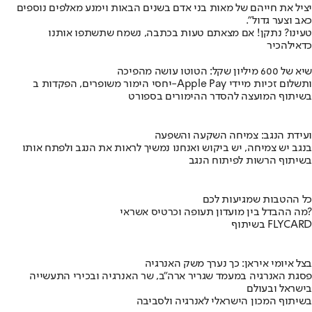
יציל את חייהם של מאות בני אדם בשנים הבאות וימנע מאלפים נוספים
כאב וצער גדול".
טעינו? נתקן! אם מצאתם טעות בכתבה, נשמח שתשתפו אותנו
כדאי
להכיר
שיא של 600 מיליון שקל: הטוטו עושה מהפיכה
יחסי הימור משופרים, הפקדות ב-Apple Pay ותשלום זכיות מיידי
בשיתוף המועצה להסדר ההימורים בספורט
ועידת הנגב: צמיחה השקעה והשפעה
בנגב יש צמיחה, יש ביקוש ואנחנו נמשיך לראות את הנגב ולפתח אותו
בשיתוף הרשות לפיתוח הנגב
כל ההטבות שמגיעות לכם
מה ההבדל בין מועדון תעופה וכרטיס אשראי?
בשיתוף FLYCARD
בצל איומי איראן: כך נערך משק האנרגיה
פסגת האנרגיה במעמד שגריר ארה"ב, שר האנרגיה ובכירי התעשייה
בישראל ובעולם
בשיתוף המכון הישראלי לאנרגיה ולסביבה