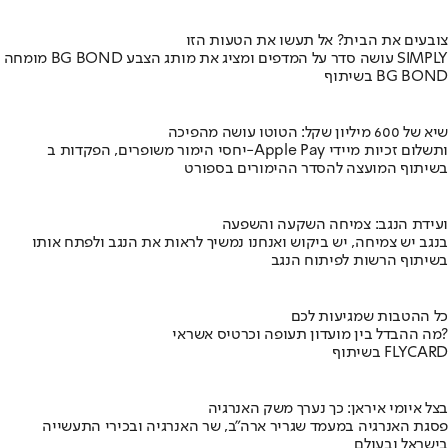
צובעים את הבית? אל תעשו את הטעות הזו
מומחה BG BOND עושה סדר על המדפים ומציג את מותג הצבע SIMPLY
בשיתוף BG BOND
שיא של 600 מיליון שקל: הטוטו עושה מהפיכה
יחסי הימור משופרים, הפקדות ב-Apple Pay ותשלום זכיות מיידי
בשיתוף המועצה להסדר ההימורים בספורט
ועידת הנגב: צמיחה השקעה והשפעה
בנגב יש צמיחה, יש ביקוש ואנחנו נמשיך לראות את הנגב ולפתח אותו
בשיתוף הרשות לפיתוח הנגב
כל ההטבות שמגיעות לכם
מה ההבדל בין מועדון תעופה וכרטיס אשראי?
בשיתוף FLYCARD
בצל איומי איראן: כך נערך משק האנרגיה
פסגת האנרגיה במעמד שגריר ארה"ב, שר האנרגיה ובכירי התעשייה
בישראל ובעולם