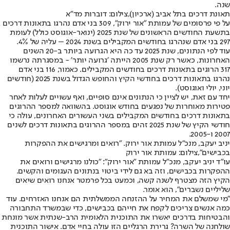
שנה.
תאונת דרכים בתל אביב (ארכיון),צילום: דוברות מד"א
על פי פרסומים של עמותת ״אור ירוק״, 309 בני אדם נהרגו בתאונות דרכים
בתשעת החודשים הראשונים של שנת 2025 (ינואר-אוגוסט כולל) לעומת
297 בני אדם שנהרגו בחודשים המקבילים בשנת 2024 – עליה של 4%.
עוד לפי הנתונים, שנת 2025 עד כה היא הגרועה ביותר ב-20 השנים
האחרונות, כאשר רק שנת 2005 הייתה ׳גרועה יותר׳ - במסגרתה נרשמו
317 הרוגים בתאונות דרכים בחודשים המקבילים. כאמור, 116 בני אדם
נהרגו בתאונות דרכים בחודשי הקיץ והחופש הגדול בשנת 2025 (חודשים
יוני, יולי ואוגוסט).
יחד עם זאת, יש לציין כי הנתונים אינם סופיים, ואף עשויים לעלות לאחר
פטירות מאוחרות של נפגעים בחודש אוגוסט. בהשוואה למספר ההרוגים
בתאונות דרכים בחודשים המקבילים בשני העשורים האחרונים, עולה כי
חודשי הקיץ של שנת 2025 זהים במספר ההרוגים בתאונות דרכים לשנים
2007 ו-2005.
יניב יעקב, מנכ"ל עמותת אור ירוק. "רואים ומרגישים את ההפקרות
בכבישים",צילום: עמותת אור ירוק
עו"ד יניב יעקב, מנכ"ל עמותת ״אור ירוק״: "כולנו מרגישים ורואים את
ההפקרות בכבישים, וזה בא גם לידי ביטוי בנתונים העגומים והקשים.
הקיץ הזה מצטרף לשנה קשה, וכמעט בכל פרמטר אנחנו רואים שיאים
שליליים נשברים״, הוא אומר.
"מי שמשלם את המחיר על ההזנחה הממשלתית הם אנחנו האזרחים. עוד
כמה אנשים צריכים לקפח את חייהם בכבישים, כדי שבמשרד התחבורה
והבטיחות בדרכים יאשרו את התוכנית הלאומית הרב-שנתית אשר מונחת
שולחנה של השרה? גרירת הרגליים הזו עולה בחיי אדם. אישור התוכנית