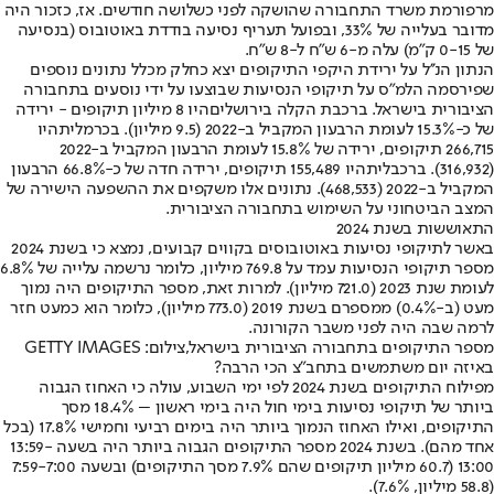
מרפורמת משרד התחבורה שהושקה לפני כשלושה חודשים. אז, כזכור היה
מדובר בעלייה של 33%, ובפועל תעריף נסיעה בודדת באוטובוס (בנסיעה
של 0-15 ק"מ) עלה מ-6 ש"ח ל-8 ש"ח.
הנתון הנ''ל על ירידת היקפי התיקופים יצא כחלק מכלל נתונים נוספים
שפירסמה הלמ"ס על תיקופי הנסיעות שבוצעו על ידי נוסעים בתחבורה
הציבורית בישראל. ב
רכבת הקלה בירושלים
היו 8 מיליון תיקופים - ירידה
של כ-15.3% לעומת הרבעון המקביל ב-2022 (9.5 מיליון). ב
כרמלית
היו
266,715 תיקופים, ירידה של 15.8% לעומת הרבעון המקביל ב-2022
(316,932). ב
רכבלית
היו 155,489 תיקופים, ירידה חדה של כ-66.8% הרבעון
המקביל ב-2022 (468,533). נתונים אלו משקפים את ההשפעה הישירה של
המצב הביטחוני על השימוש בתחבורה הציבורית.
התאוששות בשנת 2024
באשר לתיקופי נסיעות באוטובוסים בקווים קבועים, נמצא כי בשנת 2024
מספר תיקופי הנסיעות עמד על 769.8 מיליון, כלומר נרשמה עלייה של 6.8%
לעומת שנת 2023 (721.0 מיליון). למרות זאת, מספר התיקופים היה נמוך
מעט (ב-0.4%) ממספרם בשנת 2019 (773.0 מיליון), כלומר הוא כמעט חזר
לרמה שבה היה לפני משבר הקורונה.
מספר התיקופים בתחבורה הציבורית בישראל,צילום: GETTY IMAGES
באיזה יום משתמשים בתחב״צ הכי הרבה?
מפילוח התיקופים בשנת 2024 לפי ימי השבוע, עולה כי האחוז הגבוה
ביותר של תיקופי נסיעות בימי חול היה בימי ראשון – 18.4% מסך
התיקופים, ואילו האחוז הנמוך ביותר היה בימים רביעי וחמישי 17.8% (בכל
אחד מהם). בשנת 2024 מספר התיקופים הגבוה ביותר היה בשעה 13:59-
13:00 (60.7 מיליון תיקופים שהם 7.9% מסך התיקופים) ובשעה 7:59-7:00
(58.8 מיליון, 7.6%).