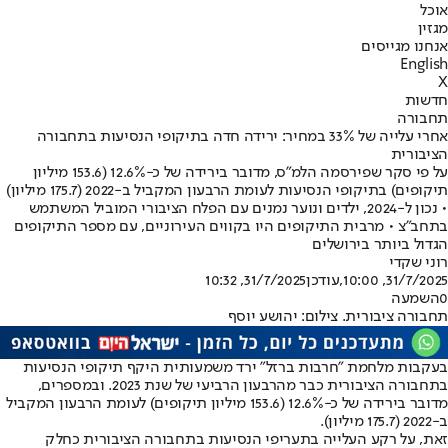
אוכל
מגזין
אנחנו מגייסים
English
X
חדשות
תחבורה
אחרי עלייה של 33% במחיר: ירידה חדה בתיקופי הנסיעות בתחבורה
הציבורית
על פי סקר שפירסמה הלמ"ס, מדובר בירידה של כ-12.6% (153.6 מיליון
תיקופים) בתיקופי הנסיעות לעומת הרבעון המקביל ב-2022 (175.7 מיליון)
• נכון ל-2024, ילדים ונוער נמנים עם הפלח הציבורי המוביל המשתמש
בתחב"צ • מרבית התיקופים היו בקווים העירוניים, עם מספר התיקופים
הגדול ביותר בירושלים
רוני שקדי
31/7/2025, 10:00
,עודכן
31/7/2025, 10:32
0
השמעה
תחבורה ציבורית. צילום: יהושע יוסף
בעקבות מלחמת ״חרבות ברזל״ ירד משמעותית היקף תיקופי הנסיעות
בתחבורה הציבורית כבר מהרבעון הרביעי של שנת 2023. ובמספרים,
מדובר בירידה של כ-12.6% (153.6 מיליון תיקופים) לעומת הרבעון המקביל
ב-2022 (175.7 מיליון).
זאת, על רקע העלייה בתעריפי הנסיעות בתחבורה הציבורית כחלק