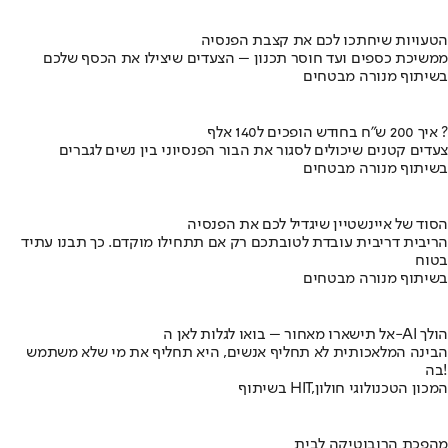
הטעויות שיחתכו לכם את קצבת הפנסיה
ממשיכת כספים ועד חוסר תכנון – הצעדים שיצילו את הכסף שלכם
בשיתוף מנורה מבטחים
איך 200 ש"ח בחודש הופכים ל140 אלף ?
צעדים קטנים שיכולים לסגור את הבור הפנסיוני בין נשים לגברים
בשיתוף מנורה מבטחים
הסוד של איינשטיין שיגדיל לכם את הפנסיה
הריבית דריבית עובדת לטובתכם רק אם תתחילו מוקדם. כך תבנו עתיד
בטוח
בשיתוף מנורה מבטחים
אל תישארו מאחור – בואו לגלות לאן ה-AI הולך
הבינה המלאכותית לא תחליף אנשים, היא תחליף את מי שלא משתמש
בה!
בשיתוף HIT,המכון הטכנולוגי חולון
מהפכת הרובוטיקה לבית