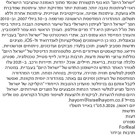
"ישראל היום" הוא גוף תקשורת שנוסד מתוך האמונה שהציבור הישראלי
ראוי לעיתונות טובה יותר, מאוזנת יותר ומדויקת יותר. עיתונות שמדברת
ולא צועקת. עיתונות אמינה, אובייקטיבית ועניינית. עיתונות אחרת וללא
תשלום. המהדורה המודפסת הראשונה פורסמה ב-30 ביולי 2007, וב-2010
הפך "ישראל היום" לעיתון הישראלי בעל שיעור החשיפה הגבוה ביותר בימי
חול. מו"ל העיתון היא ד"ר מרים אדלסון. העורך הראשי הוא עמר לחמנוביץ,
והעורך המייסד הוא עמוס רגב. אתרי האינטרנט של "ישראל היום" בעברית
ובאנגלית, כמו כן היישומונים (אפליקציות) לאנדרואיד ול-iOS, מציגים
חדשות מסביב לשעון, תוכן בלעדי, מבזקים ועדכונים, ניתוחים ופרשנויות,
וידיאו, פודקאסטים ושידורים חיים. פלטפורמות הדיגיטל של "ישראל היום"
כוללות ערוצי חדשות ודעות, תרבות ובידור, לייף סטייל, טכנולוגיה, ספורט,
כלכלה וצרכנות, בריאות, חיילים, אוכל, יהדות, תיירות ורכב. ב-2021 עלו
לאוויר האתר החדש והיישומון החדש של "ישראל היום" בעברית, במטרה
לספק לגולשים חוויה מהירה, עדכנית, בטוחה ונוחה. תכני המהדורה
המודפסת של העיתון זמינים גם באתר, במהדורה יומית מקוונת, ואפשר
לקבל אותם גם בניוזלטר. מועדון ההטבות הייחודי "הקליקה של ישראל
היום" מציע לגולשי האתר הנחות ומבצעים על מוצרים ושירותים. ישראל
היום פתוח להערות, לביקורת ולהצעות לשיפור מקהל הקוראים. פנו אלינו
במייל hayom@israelhayom.co.il.
יום ראשון, 3.5.2026
ט"ז באייר תשפ"ו
חדשות
דעות
ספורט
ForReal
תרבות ובידור