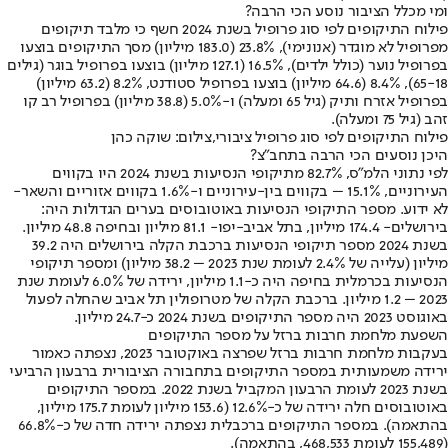
ומי מכלל הציבור נוסע הכי הרבה?
פילוח התיקופים לפי סוג פרופיל בשנת 2024 חשף כי מלבד תיקופים
מפרופיל לא מוגדר (אנונימי), 23.8% (183.0 מיליון) מסך התיקופים בוצעו
בפרופיל נוער (כולל ילדים), 16.5% (127.1 מיליון) בוצעו בפרופיל בוגר (גילים
65-18), 8.4% (64.6 מיליון) בוצעו בפרופיל סטודנט, 8.2% (63.2 מיליון)
בפרופיל אזרח ותיק (גיל 65 ומעלה) ו-5.0% (38.8 מיליון) בפרופיל רב קו
זהב (גיל 75 ומעלה).
פילוח התיקופים לפי סוג פרופיל ציבורי,צילום: שוקה כהן
היכן נוסעים הכי הרבה בתחב״צ?
לפי נתוני הלמ״ס, 82.7% מתיקופי הנסיעות בשנת 2024 היו בקווים
העירוניים, 15.1% – בקווים בין-עירוניים ו-1.6% בקווים אזוריים והשאר-
לא ידוע. מספר התיקופי הנסיעות באוטובוסים בערים הגדולות היה:
בירושלים- 174.4 מיליון, בתל אביב-יפו- 81.1 מיליון ובחיפה 48.8 מיליון.
בשנת 2024 מספר תיקופי הנסיעות ברכבת הקלה בירושלים היה 39.2
מיליון (עלייה של 2.4% לעומת שנת 2023 – 38.2 מיליון) ומספר תיקופי
הנסיעות בכרמלית בחיפה היה כ-1.1 מיליון, ירידה של 6.0% לעומת שנת
2023 – 1.2 מיליון. ברכבת הקלה של מטרופולין תל אביב שהחלה לפעול
באוגוסט 2023 היה מספר התיקופים בשנת 2024 כ-24.7 מיליון.
השפעת מלחמת חרבות ברזל על מספר התיקופים
בעקבות מלחמת חרבות ברזל שפרצה באוקטובר 2023, נצפתה כאמור
ירידה משמעותית במספר התיקופים בתחבורה הציבורית ברבעון הרביעי
בשנת 2023 לעומת הרבעון המקביל בשנת 2022. במספר התיקופים
באוטובוסים חלה ירידה של כ-12.6% (153.6 מיליון לעומת 175.7 מיליון,
בהתאמה). במספר התיקופים ברכבלית נצפתה ירידה חדה של כ-66.8%
(155,489 לעומת 468,533, בהתאמה).