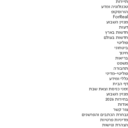
תיירות
טכנולוגיה ומדע
הורוסקופ
ForReal
מגזין השבוע
דעות
חדשות בארץ
חדשות בעולם
פוליטי
ביטחוני
חינוך
בריאות
משפט
תחבורה
פוליטי-מדיני
כללי ומידע
דף הבית
זמני כניסת וצאת שבת
מגזין השבוע
בחירות 2026
אודות
צור קשר
נבחרת הכתבים והפרשנים
מדיניות פרטיות
הצהרת נגישות