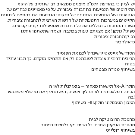
יש לציין כי בהודעת הלמ״ס מוצגים ממצאים רב-שנתיים על היקף
התיקופים של הנסיעות בתחבורה ציבורית, על פי מאפיינים נבחרים של
הנסיעות ושל הנוסעים. הנתונים של תיקופי הנסיעות הם בהתאם לנתונים
הקיימים במערכות התפעוליות של הרשות הארצית לתחבורה ציבורית,
משרד התחבורה, וכוללים את כל החברות שמפעילות קווים קבועים.
טעינו? נתקן! אם מצאתם טעות בכתבה, נשמח שתשתפו אותנו
רב קו
תחבורה ציבורית
כדאי
להכיר
הסוד של איינשטיין שיגדיל לכם את הפנסיה
הריבית דריבית עובדת לטובתכם רק אם תתחילו מוקדם. כך תבנו עתיד
בטוח
בשיתוף מנורה מבטחים
אל תישארו מאחור – בואו לגלות לאן ה-AI הולך
הבינה המלאכותית לא תחליף אנשים, היא תחליף את מי שלא משתמש
בה!
בשיתוף HIT,המכון הטכנולוגי חולון
מהפכת הרובוטיקה לבית
מהפכת הניקיון החכם: כל הבית נקי בלחיצת כפתור
בשיתוף רונלייט