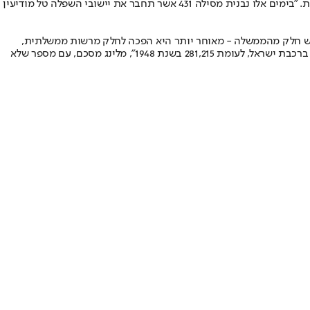
עוד לדבריו, הרכבת משקיעה כיום במיזמי פיתוח שיסייעו במימוש החזון של הרכבת, כמו המסילה המזרחית שתחבר יישובים נוספים אל רשת המסילות. "בימים אלו נבנית מסילה 431 אשר תחבר את יישובי השפלה טל מודיעין
רצית הייתה כולה בבעלות ממשלתית. "זה המצב גם היום", מלינג מסביר, "אבל בעוד שעד 1988 היא הייתה ממש חלק מהממשלה - מאוחר יותר היא הפכה לחלק מרשות ממשלתית,
וכיום (מאז 2003) היא פועלת כחברה ממשלתית נפרדת". האם יותר ויותר ישראלים זוכים לנסוע ברכבת בחלוף הזמן? "ב-2024 נסעו 65.4 מליון נוסעים ברכבת ישראל, לעומת 281,215 בשנת 1948", מלינג מסכם, עם מספר שלא