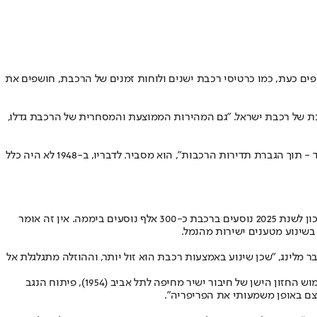
רכיון שנחשפים כעת, כמו כרטיסי רכבת ישנים ולוחות זמנים של הרכבת, חושפים את
ראל היום" חן מלינג, מנהל מוזיאון הרכבת של רכבת ישראל. "גם המהירות הממוצעת והמסחרית של הרכבת גדלו,
"מסילות אלו עתידות להפעיל רכבות קליע מהירות, אשר יגבירו את מהירות הנסיעה לעד כ-250 קמ"ש, ויחברו בין חיפה לת"א בכ-30 דקות נסיעה בלבד - תוך הגברת תדירות הרכבות", הוא מסביר. לדבריו, ב-1948 לא היה כלל
"בקום המדינה השקיעה רכבת ישראל בעיקר בהובלת מטענים", אומר מלינג, אך לדבריו, עם השנים עלתה באופן משמעותי חשיבות הסעת הנוסעים. "נכון לשנת 2025 נוסעים ברכבת כ-300 אלף נוסעים ביממה. אין זה אומר
בשינוע מטענים ישירות מהנמל.
כן במלחמה ביוקר המחייה", סובר מלינג, "שכן שינוע באמצעות רכבת הוא זול יותר, וההוזלה מתגלגלת אל
לצד זאת, יעדיה הראשונים של רכבת ישראל היו שיקום המערכת שנותרה מתקופת המנדט, חידושה והרחבתה. "הרכבת עשתה זאת ואף יותר, כולל מימוש החזון הישן של חיבור ישיר מחיפה לתל אביב (1954), פיתוח הנגב
צם באופן משמעותי את הפריפריה".