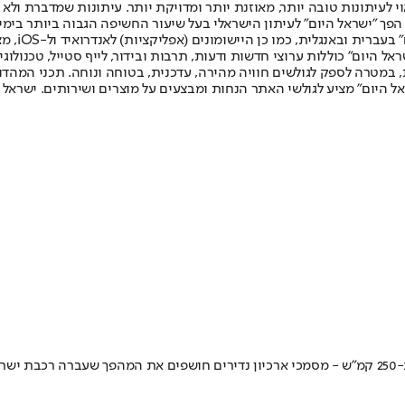
לעיתונות טובה יותר, מאוזנת יותר ומדויקת יותר. עיתונות שמדברת ולא צ
שלום. המהדורה המודפסת הראשונה פורסמה ב-30 ביולי 2007, וב-2010 הפך "ישראל היום" לעיתון הישראלי בעל שי
לחמנוביץ,
ל היום" כוללות ערוצי חדשות ודעות, תרבות ובידור, לייף סטייל, טכנולוגיה
ברית, במטרה לספק לגולשים חוויה מהירה, עדכנית, בטוחה ונוחה. תכני המה
ל היום" מציע לגולשי האתר הנחות ומבצעים על מוצרים ושירותים. ישראל 