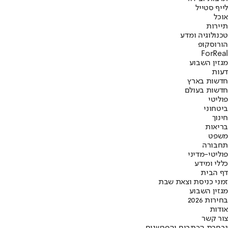
לייף סטייל
אוכל
תיירות
טכנולוגיה ומדע
הורוסקופ
ForReal
מגזין השבוע
דעות
חדשות בארץ
חדשות בעולם
פוליטי
ביטחוני
חינוך
בריאות
משפט
תחבורה
פוליטי-מדיני
כללי ומידע
דף הבית
זמני כניסת וצאת שבת
מגזין השבוע
בחירות 2026
אודות
צור קשר