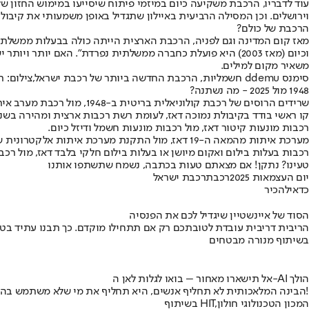
וירושלים. וכן המסילה הרביעית באיילון שתגדיל באופן משמעותי את קיבול
הרכבת של כולם?
משאיר מקום למילים.
סימנס ddemu חשמליות, הרכבת החדשה ביותר של רכבת ישראל,צילום: רכבת ישראל
1948 מול 2025 - מה נשתנה?
שרידים הרוסים של רכבת קולוניאלית בריטית ב-1948, מול רכבת מערב אירופאית במודל 2025.
קו ראשי בודד בקיבולת נמוכה דאז, לעומת רשת רכבות ארצית ומהירה בשנ
רכבות מונעות קיטור דאז, מול רכבות מונעות חשמל ודיזל כיום.
מערכת איתות מהמאה ה-19 דאז, מול התקנת מערכת איתות אלקטרונית של המאה ה-21 כיום.
רכבות בעלות בילום ואקום מיושן או בעלות בילום חלקי בלבד דאז, מול רכ
טעינו? נתקן! אם מצאתם טעות בכתבה, נשמח שתשתפו אותנו
יום העצמאות 2025
רכבת
רכבת ישראל
כדאי
להכיר
הסוד של איינשטיין שיגדיל לכם את הפנסיה
הריבית דריבית עובדת לטובתכם רק אם תתחילו מוקדם. כך תבנו עתיד בט
בשיתוף מנורה מבטחים
אל תישארו מאחור – בואו לגלות לאן ה-AI הולך
הבינה המלאכותית לא תחליף אנשים, היא תחליף את מי שלא משתמש בה!
בשיתוף HIT,המכון הטכנולוגי חולון