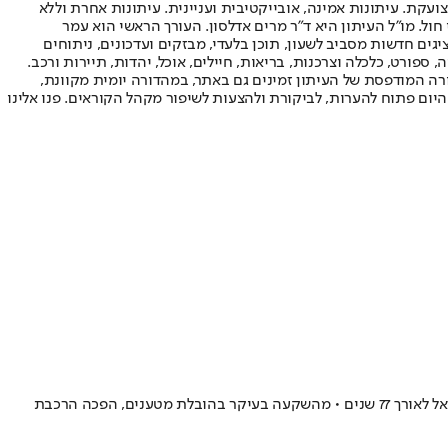
ועקת. עיתונות אמינה, אובייקטיבית ועניינית. עיתונות אחרת וללא
עור החשיפה הגבוה ביותר בימי חול. מו"ל העיתון היא ד"ר מרים אדלסון. העורך הראשי הוא עמר
 והעורך המייסד הוא עמוס רגב. אתרי האינטרנט של "ישראל היום" בעברית ובאנגלית, כמו כן היישומונים (אפליקציות) לאנדרואיד ול-iOS, מציגים חדשות מסביב לשעון, תוכן בלעדי, מבזקים ועדכונים, ניתוחים
, ספורט, כלכלה וצרכנות, בריאות, חיילים, אוכל, יהדות, תיירות ורכב.
דורה המודפסת של העיתון זמינים גם באתר, במהדורה יומית מקוונת,
היום פתוח להערות, לביקורת ולהצעות לשיפור מקהל הקוראים. פנו אלינו
ממהירות של 80 קמ"ש בקום המדינה ועד לרכבות קליע מתוכננות שינועו ב-250 קמ"ש - מסמכי ארכיון נדירים חושפים את המהפך שעברה רכבת ישראל לאורך 77 שנים • מהשקעה בעיקר בהובלת מטענים, הפכה הרכבת