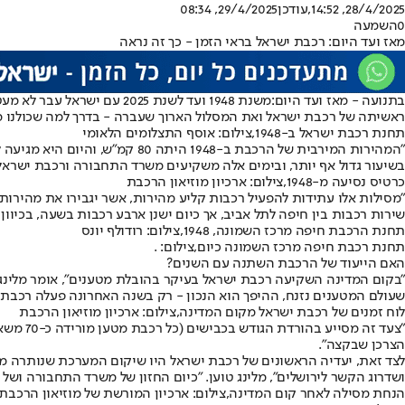
28/4/2025, 14:52
,עודכן
29/4/2025, 08:34
0
השמעה
מאז ועד היום: רכבת ישראל בראי הזמן - כך זה נראה
בתנועה - מאז ועד היום:
משנת 1948 ועד לשנת 2025
ראשיתה של רכבת ישראל ואת המסלול הארוך שעברה - בדרך למה שכולנו מכ
תחנת רכבת ישראל ב-1948,צילום: אוסף התצלומים הלאומי
בשיעור גדול אף יותר, ובימים אלה משקיעים משרד התחבורה ורכבת ישראל
כרטיס נסיעה מ-1948,צילום: ארכיון מוזיאון הרכבת
שירות רכבות בין חיפה לתל אביב, אך כיום ישנן ארבע רכבות בשעה, בכיוון
תחנת הרכבת חיפה מרכז השמונה, 1948,צילום: רודולף יונס
תחנת רכבת חיפה מרכז השמונה כיום,צילום: .
האם הייעוד של הרכבת השתנה עם השנים?
שעולם המטענים נזנח, ההיפך הוא הנכון - רק בשנה האחרונה פעלה רכבת 
לוח זמנים של רכבת ישראל מקום המדינה,צילום: ארכיון מוזיאון הרכבת
"צעד ז
הצרכן שבקצה".
ושדרוג הקשר לירושלים", מלינג טוען. "כיום החזון של משרד התחבורה ו
הנחת מסילה לאחר קום המדינה,צילום: ארכיון המורשת של מוזיאון הרכבת