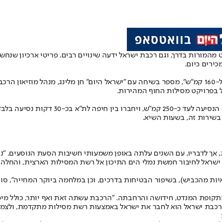
 עם ישראל עבר לא מעט מהמורות בדרך, וגם רכבת ישראל ידעה שינויים רבים. פריטי א
ירים כיום.
"המהירות המירבית של הרכבת ב-1948 היתה 80 קמ"ש, והיום היא מגיעה ל-160 קמ"ש", מספר בשיחה עם "יש
 בפרויקט מסילות החוף המהירות.
 בשירות זה, בשעות השיא.
ישראל לחיבור חמשת נמלי הים התיכון אל רשת המסילות הארצית, והחלה 
ה מסייע בהורדת הגודש בכבישים (כל רכבת מטען מורידה כ-70 משאיות מהכביש), בשיפור הבטיחות בדרכים, ו
של רכבת ישראל הוא לחבר את ישראל באמצעות רשת מסילות מתקדמת, ולצמ