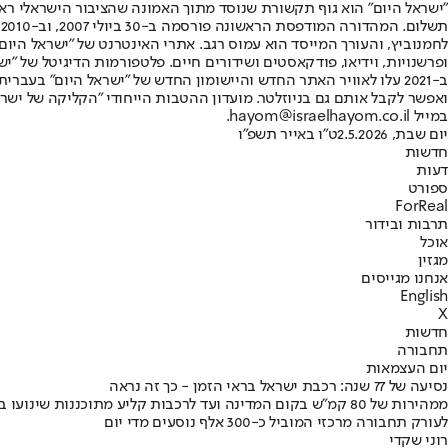
"ישראל היום" הוא גוף תקשורת שנוסד מתוך האמונה שהציבור הישראלי ראוי 
ת
ופרשנויות, וידיאו, פודקאסטים ושידורים חיים. פלטפורמות הדיגיטל של "ישרא
ב-2021 עלו לאוויר האתר החדש והיישומון החדש של "ישראל היום" בע
ואפשר לקבל אותם גם בניוזלטר. מועדון ההטבות הייחודי "הקליקה של ישרא
במייל hayom@israelhayom.co.il.
יום שבת, 2.5.2026
ט"ו באייר תשפ"ו
חדשות
דעות
ספורט
ForReal
תרבות ובידור
אוכל
מגזין
אנחנו מגייסים
English
X
חדשות
תחבורה
יום העצמאות
נסיעה של 77 שנה: רכבת ישראל בראי הזמן - כך זה נראה
לעורק תחבורה מרכזי המוביל כ-300 אלף נוסעים מדי יום
רוני שקדי