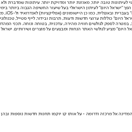
לעיתונות טובה יותר, מאוזנת יותר ומדויקת יותר. עיתונות שמדברת ולא צ
שלום. המהדורה המודפסת הראשונה פורסמה ב-30 ביולי 2007, וב-2010 הפך "ישראל היום" לעיתון הישראלי בעל שי
לחמנוביץ,
ל היום" כוללות ערוצי חדשות ודעות, תרבות ובידור, לייף סטייל, טכנולוגיה
ברית, במטרה לספק לגולשים חוויה מהירה, עדכנית, בטוחה ונוחה. תכני המה
ל היום" מציע לגולשי האתר הנחות ומבצעים על מוצרים ושירותים. ישראל 
ינה אל מרכזה ודרומה • על אותו קו יוקמו תחנות חדשות נוספות ובהן 