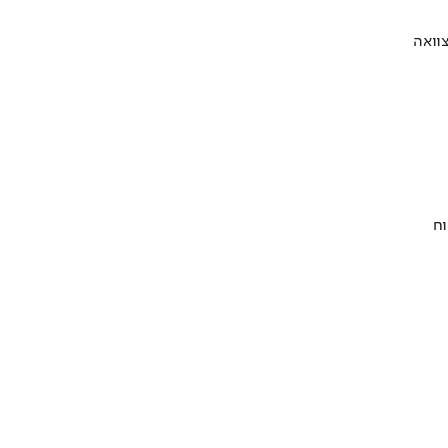
וואה
וח