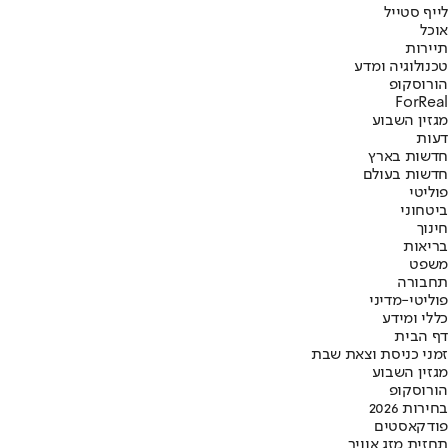
לייף סטייל
אוכל
תיירות
טכנולוגיה ומדע
הורוסקופ
ForReal
מגזין השבוע
דעות
חדשות בארץ
חדשות בעולם
פוליטי
ביטחוני
חינוך
בריאות
משפט
תחבורה
פוליטי-מדיני
כללי ומידע
דף הבית
זמני כניסת וצאת שבת
מגזין השבוע
הורוסקופ
בחירות 2026
פודקאסטים
תחזית מזג אוויר