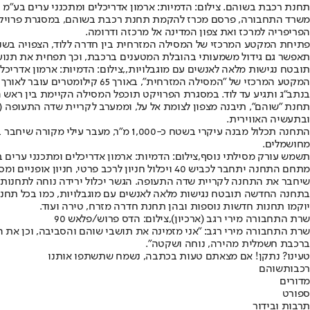
תחנת רכבת בשוהם. צילום: הדמיות: ארמון אדריכלים ומתכנני ערים בע"מ
משרד התחבורה, פרסם מכרז להקמת תחנת רכבת בשוהם, במסגרת פרויקט 
הפריפריה למרכז ואת צפון המדינה אל מרכזה ודרומה.
פתיחת המקטע המרכזי של המסילה המזרחית בין חדרה ללוד, הצפויה בשנת
תאפשר גם גידול משמעותי בהובלת המטענים ברכבת, וכך תפחית את תנוע
תובטח נגישות מלאה לאנשים עם מוגבלויות,,צילום: הדמיות: ארמון אדריכל
המקטע המרכזי של "המסילה המ
בנתב"ג ותגיע עד לוד. במסגרת הפרויקט תוכפל המסילה הקיימת בין ראש הע
תחנת "שוהם", תיבנה מצפון לצומת אל על, וממערב לקריית שדה התעופה 
ובתעשיה האווירית.
מחושמלים.
תשמש עורק מסילתי נוסף,צילום: הדמיות: ארמון אדריכלים ומתכנני ערים 
שיחבר את התחנה לקריית שדה התעופה. הגשר יכלול ירידה נוחה לתחנות האוטובוס
בתחנה החדשה תובטח נגישות מלאה לאנשים עם מוגבלויות, כמו בכל תחנות ר
יוקמו תחנות חדשות נוספות ובהן תחנת חדרה מזרח, טירה ועוד.
שרת התחבורה מירי רגב (ארכיון),צילום: הדס פרוש/פלאש 90
שרת התחבורה מירי רגב: "אני מזמינה את תושבי שוהם והסביבה, וכן את 
ברכבת חשמלית מהירה, נוחה ושקטה".
טעינו? נתקן! אם מצאתם טעות בכתבה, נשמח שתשתפו אותנו
רכבות
שוהם
מדורים
ספורט
תרבות ובידור