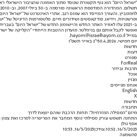
"ישראל היום" הוא גוף תקשורת שנוסד מתוך האמונה שהציבור הישראלי ראוי 
ת
ופרשנויות, וידיאו, פודקאסטים ושידורים חיים. פלטפורמות הדיגיטל של "ישרא
ב-2021 עלו לאוויר האתר החדש והיישומון החדש של "ישראל היום" בע
ואפשר לקבל אותם גם בניוזלטר. מועדון ההטבות הייחודי "הקליקה של ישרא
במייל hayom@israelhayom.co.il.
יום חמישי, 30.4.2026
י"ג באייר תשפ"ו
חדשות
דעות
ספורט
ForReal
תרבות ובידור
אוכל
מגזין
אנחנו מגייסים
English
X
חדשות
תחבורה
מיזם "המסילה המזרחית": תחנת הרכבת שוהם יוצאת לדרך
התחנה תשמש עורק מסילתי נוסף המחבר את הפריפריה למרכז ואת צפון המד
אסף גולן
16/5/2023, 10:52
,עודכן
16/5/2023, 10:53
0
השמעה