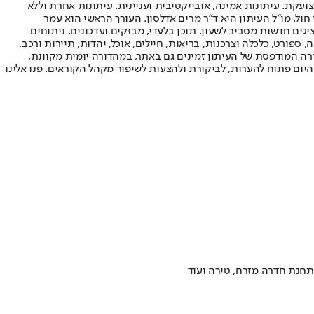
ועקת. עיתונות אמינה, אובייקטיבית ועניינית. עיתונות אחרת וללא
עור החשיפה הגבוה ביותר בימי חול. מו"ל העיתון היא ד"ר מרים אדלסון. העורך הראשי הוא עמר
 והעורך המייסד הוא עמוס רגב. אתרי האינטרנט של "ישראל היום" בעברית ובאנגלית, כמו כן היישומונים (אפליקציות) לאנדרואיד ול-iOS, מציגים חדשות מסביב לשעון, תוכן בלעדי, מבזקים ועדכונים, ניתוחים
, ספורט, כלכלה וצרכנות, בריאות, חיילים, אוכל, יהדות, תיירות ורכב.
דורה המודפסת של העיתון זמינים גם באתר, במהדורה יומית מקוונת,
היום פתוח להערות, לביקורת ולהצעות לשיפור מקהל הקוראים. פנו אלינו
תחנת חדרה מזרח, טירה ועוד