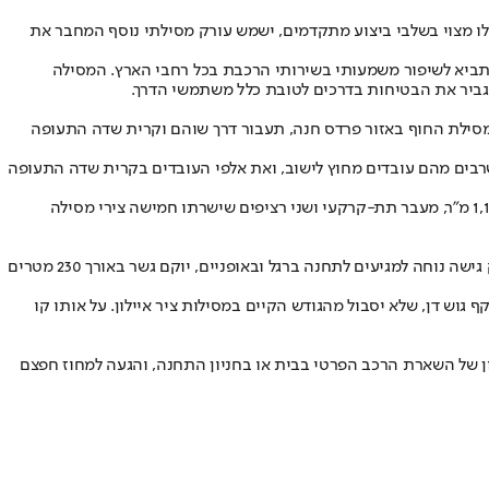
 מצוי בשלבי ביצוע מתקדמים, ישמש עורק מסילתי נוסף המחבר את
תביא לשיפור משמעותי בשירותי הרכבת בכל רחבי הארץ. המסילה
גביר את הבטיחות בדרכים לטובת כלל משתמשי הדרך.
ט. המסילה תתפצל ממסילת החוף באזור פרדס חנה, תעבור דרך שוהם וקרית שדה התעופה
רבים מהם עובדים מחוץ לישוב, ואת אלפי העובדים בקרית שדה התעופה
התחנה תכלול מבנה עיקרי בשטח כ-1,000 מ"ר, מעבר עילי מקורה שיחבר בין רציפי התחנה אל גשר הולכי הרגל, וישמש כאולם נוסעים נוסף בשטח 1,130 מ"ר, מעבר תת-קרקעי ושני רציפים שישרתו חמישה צירי מסילה
מתחם התחנה יתחבר לכביש 40 ויכלול חניון לרכב פרטי, חניון אופניים ומסוף תחבורה ציבורית, וכן חניון לתחבורה ציבורית ממזרח לתחנה. כדי לספק גישה נוחה למגיעים לתחנה ברגל ובאופניים, יוקם גשר באורך 230 מטרים
וש דן, שלא יסבול מהגודש הקיים במסילות ציר איילון. על אותו קו
ן של השארת הרכב הפרטי בבית או בחניון התחנה, והגעה למחוז חפצם