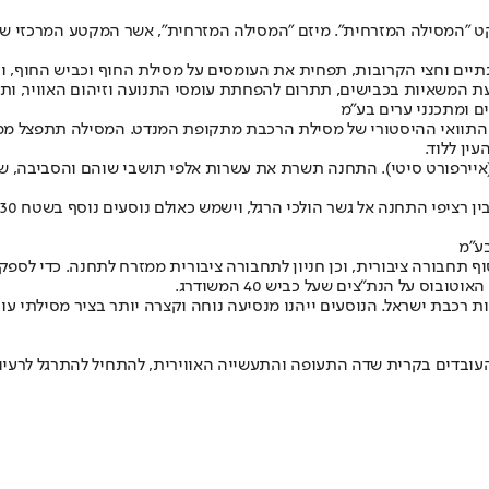
"המסילה המזרחית". מיזם "המסילה המזרחית", אשר המקטע המרכזי שלו
יים וחצי הקרובות, תפחית את העומסים על מסילת החוף וכביש החוף, ו
ת המשאיות בכבישים, תתרום להפחתת עומסי התנועה וזיהום האוויר, ות
ים ומתכנני ערים בע"מ
זרחית", באורך 65 קילומטרים עובר לאורך התוואי ההיסטורי של מסילת הרכבת מתקופת המנד
ין ללוד.
(איירפורט סיטי). התחנה תשרת את עשרות אלפי תושבי שוהם והסביבה, ש
בע"מ
 על הנת"צים שעל כביש 40 המשודרג.
כבת ישראל. הנוסעים ייהנו מנסיעה נוחה וקצרה יותר בציר מסילתי עוקף ג
העובדים בקרית שדה התעופה והתעשייה האווירית, להתחיל להתרגל לרעיו