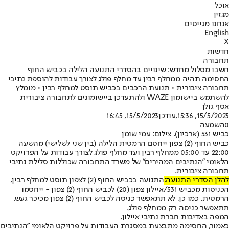
אוכל
מגזין
אנחנו מגייסים
English
X
חדשות
תחבורה
חשבו מסלול מחדש: שינויים בהסדרי התנועה הלילה בכביש החוף
החסימה תהיה ממחלף רבין עד מחלף פולג לצורך עבודות להוספת נתיבי
תחבורה ציבורית • תנועת הרכבים בכביש תוסט למחלף רבין • מומלץ
להשתמש ביישומון WAZE ולהתעדכן ביישומונים לתחבורה ציבורית
אסף גולן
15/5/2023, 15:36
,עודכן
15/5/2023, 16:45
0
השמעה
כביש 531 (ארכיון). צילום: עמי שומן
כביש החוף (2) צפון ייחסם הרמטית הלילה (בין שני לשלישי) מהשעה
22:00 עד 05:00 ממחלף רבין ועד מחלף פולג לצורך עבודות על הפרויקט
הלאומי "הנתיבים המהירים" של משרד התחבורה שכוללות סלילת נתיבי
תחבורה ציבורית.
להלן הסדרי התנועה:
התנועה בכביש החוף (2) לצפון תוסט למחלף רבין,
הכניסות מכביש 531/איילון צפון (20) לכביש החוף (2) צפון - ייחסמו
הרמטית. כמו כן, לא תתאפשר כניסה לכביש החוף (2) צפון מכיכר געש.
תתאפשר כניסה רק ממחלף פולג.
המפה באדיבות חברת נתיבי איילון,
כאמור, החסימה מתבצעת במסגרת העבודות על פרויקט הלאומי ״הנתיבים