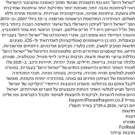
"ישראל היום" הוא גוף תקשורת שנוסד מתוך האמונה שהציבור הישראלי
ראוי לעיתונות טובה יותר, מאוזנת יותר ומדויקת יותר. עיתונות שמדברת
ולא צועקת. עיתונות אמינה, אובייקטיבית ועניינית. עיתונות אחרת וללא
תשלום. המהדורה המודפסת הראשונה פורסמה ב-30 ביולי 2007, וב-2010
הפך "ישראל היום" לעיתון הישראלי בעל שיעור החשיפה הגבוה ביותר בימי
חול. מו"ל העיתון היא ד"ר מרים אדלסון. העורך הראשי הוא עמר לחמנוביץ,
והעורך המייסד הוא עמוס רגב. אתרי האינטרנט של "ישראל היום" בעברית
ובאנגלית, כמו כן היישומונים (אפליקציות) לאנדרואיד ול-iOS, מציגים
חדשות מסביב לשעון, תוכן בלעדי, מבזקים ועדכונים, ניתוחים ופרשנויות,
וידיאו, פודקאסטים ושידורים חיים. פלטפורמות הדיגיטל של "ישראל היום"
כוללות ערוצי חדשות ודעות, תרבות ובידור, לייף סטייל, טכנולוגיה, ספורט,
כלכלה וצרכנות, בריאות, חיילים, אוכל, יהדות, תיירות ורכב. ב-2021 עלו
לאוויר האתר החדש והיישומון החדש של "ישראל היום" בעברית, במטרה
לספק לגולשים חוויה מהירה, עדכנית, בטוחה ונוחה. תכני המהדורה
המודפסת של העיתון זמינים גם באתר, במהדורה יומית מקוונת, ואפשר
לקבל אותם גם בניוזלטר. מועדון ההטבות הייחודי "הקליקה של ישראל
היום" מציע לגולשי האתר הנחות ומבצעים על מוצרים ושירותים. ישראל
היום פתוח להערות, לביקורת ולהצעות לשיפור מקהל הקוראים. פנו אלינו
במייל hayom@israelhayom.co.il.
יום רביעי, 29.4.2026
י"ב באייר תשפ"ו
חדשות
דעות
ספורט
ForReal
תרבות ובידור