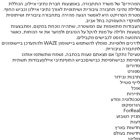
המהירים" של משרד התחבורה, באמצעות חברת נתיבי איילון, הכוללת
סלילת נתיבי תחבורה ציבורית ושיתופית לאורך נתיבי איילון וכביש החוף.
מטרת הפרויקט היא לאפשר הגעה מהירה בתחבורה ציבורית ושיתופית
למוקדי התעסוקה בתל אביב.
העבודות מתואמות עם המשטרה, שתהיה נוכחת במקום, ומתבצעות
בשעות הלילה על מנת להקל על הנהגים ולמזער את אי הנוחות, כאשר
התנועה תוסט לכבישים מקבילים.
לדרכים חלופיות, מומלץ להשתמש ביישומון WAZE ולהתעדכן ביישומונים
לתחבורה ציבורית.
טעינו? נתקן! אם מצאתם טעות בכתבה, נשמח שתשתפו אותנו
חסימת כביש
חסימת כבישים
כביש החוף
נתיבי איילון
עבודות תשתית
מדורים
ספורט
תרבות ובידור
לייף סטייל
אוכל
תיירות
טכנולוגיה ומדע
הורוסקופ
ForReal
מגזין השבוע
דעות
חדשות בארץ
חדשות בעולם
פוליטי