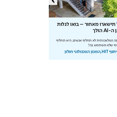
תישארו מאחור – בואו לגלות
הסוד של איינשטיין שי
-AI הולך
את הפנסיה
ה המלאכותית לא תחליף אנשים, היא תחליף
הריבית דריבית עובדת לטובתכם
מי שלא משתמש בה!
מוקדם. כך תבנו עתיד בטוח
מכון הטכנולוגי חולון
בשיתוף מנורה מבטחים