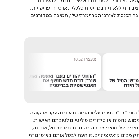
מנת להקצות כספים מהקופה הציבורית לטובתם האישית, גורמת להעברת 
מיליוני שקלים מהקופה הציבורית ללא דיון במדיניות כלכלית או סדרי עדיפויות, 
למטרות שמשרתות את חבר הכנסת לצורכי הפריימריז שלו, תמיכה במקורבים 
נטע בר
|
10:52
שחר שפי
"הרגתי יהודים בעבר ואעשה זאת
רות של 8,700 קמ"ש: הטיל של
שוב": דו"ח חדש חושף את
משתדר
ל הירח
האנטישמיות בבריטניה
מציקי
ח"כ אלי כהן אמר ל"ישראל היום" כי "כספי משלמי המיסים אינם הפקר או קופה 
קטנה של חברי הכנסת למימוש גחמות או סידורים פוליטיים לטובתם האישית. 
בזמן שהממשלה מעלה מחירים של מוצרי צריכה בסיסיים כמו חשמל, ארנונה, 
מים ותרופות, אין מקום לתקציבים קואליציוניים. זו העת לבטל אותם באופן גורף 