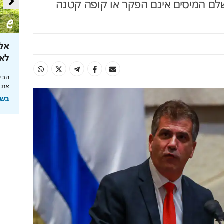
שלם המיסים אינם הפקר או קופה קטנה
 את קצבת
מהפכת הרובוטיקה לבית
אל 
לאן ה
מהפכת הניקיון החכם: כל הבית נקי בלחיצת
כפתור
 הצעדים שיצילו
הבינ
את 
בשיתוף רונלייט
בשיתוף HIT,ה