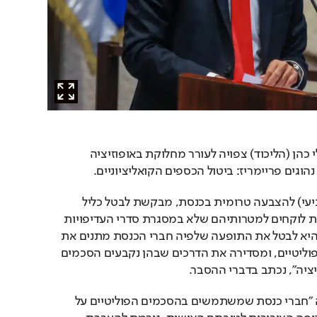
הצעת חוק שהגיש ח"כ אלי כהן (הליכוד) צפויה לעורר מחלוקת באופוזיציה 
נהוגים פריימריז: ביטול הכספים הקואליציוניים.
ההצעה, שתעלה היום (רביעי) להצבעה טרומית בכנסת, מבקשת לבטל כליל 
את הכספים שחברי הכנסת לוקחים למטרותיהם שלא במסגרת סדרי העדיפויות 
התקניים. מטרת ההצעה היא לבטל את התופעה שלפיה חברי הכנסת מתנים את 
הצבעתם בקבלת כספים פוליטיים, ומסדירה את הדרכים שבהן נקבעים הסכמים 
ציה", נכתב בדברי ההסבר.
לפי ההצעה, השיטה שבה "חברי כנסת שמשתמשים בהסכמים הפוליטיים על 