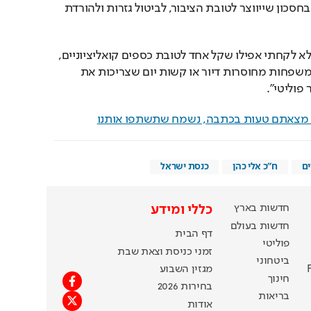
מעתה והלאה ולהשתמש בחסכון שייווצר לטובת הציבור, לביטול גזרות ולהורדת 
עוד הוסיף כהן כי "מעולם לא לקחתי אפילו שקל אחד לטובת כספים קואליציוניים, 
מכיוון שהייתי בטוח שיש משפחות מחוסרות דיור או קשות יום שצריכות את 
פוליטי".
ם מצאתם טעות בכתבה, נשמח שתשתפו אותנו
ים
ח"כ אלי כהן
כנסת ישראל
חדשות בארץ
כללי ומידע
חדשות בעולם
דף הבית
פוליטי
זמני כניסת וצאת שבת
ביטחוני
מגזין השבוע
חינוך
בחירות 2026
בריאות
אודות