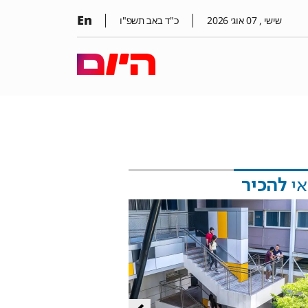
En
שישי ,
07
אוג׳
2026
כ"ד באב תשפ"ו
אי
להכיר