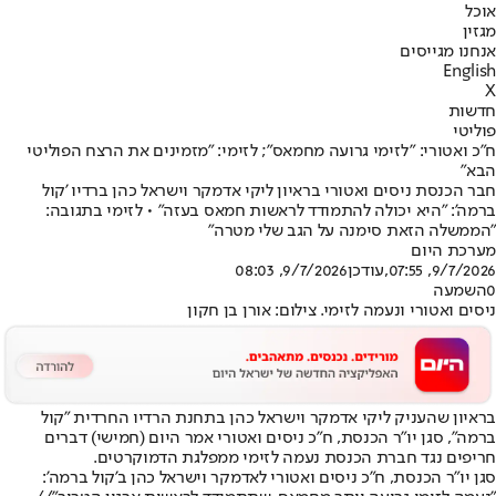
אוכל
מגזין
אנחנו מגייסים
English
X
חדשות
פוליטי
ח"כ ואטורי: "לזימי גרועה מחמאס"; לזימי: "מזמינים את הרצח הפוליטי
הבא"
חבר הכנסת ניסים ואטורי בראיון ליקי אדמקר וישראל כהן ברדיו 'קול
ברמה': "היא יכולה להתמודד לראשות חמאס בעזה" • לזימי בתגובה:
"הממשלה הזאת סימנה על הגב שלי מטרה"
מערכת היום
9/7/2026, 07:55
,עודכן
9/7/2026, 08:03
0
השמעה
ניסים ואטורי ונעמה לזימי. צילום: אורן בן חקון
בראיון שהעניק ליקי אדמקר וישראל כהן בתחנת הרדיו החרדית "קול
ברמה", סגן יו"ר הכנסת, ח"כ ניסים ואטורי אמר היום (חמישי) דברים
חריפים נגד חברת הכנסת נעמה לזימי ממפלגת הדמוקרטים.
סגן יו"ר הכנסת, ח"כ ניסים ואטורי לאדמקר וישראל כהן ב'קול ברמה':