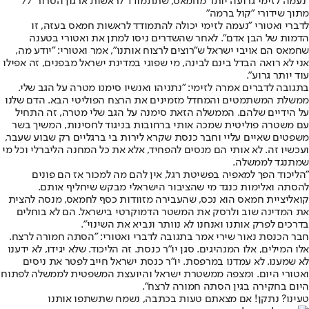
"נעמה לזימי גרועה יותר מחמאס, שתתמודד לראשות ארגון הטרור"//
מתוך שידורי "קול ברמה"
לדברי ואטורי "נעמה לזימי יכולה להתמודד לראשות חמאס בעזה, זו
הדמות של הבן אדם". לאחר שהשדרים ניסו למתן את ואטורי בטענה
שחמאס הם אויבי ישראל ש"רוצים לרצוח אותנו", אמר ואטורי: "יודע מה,
אני לא רואה הבדל בינם לבינה, מי שפוגי במדינת ישראל מבפנים, זה אפילו
עוד יותר גרוע".
בתגובה לדברים אמרה לזימי: "נתניהו ואנשיו סימנו מטרה על הגב שלי.
ממשלת המשתמטים והמחדל מזמינים את הרצח הפוליטי הבא. הדם שלנו
על הידיים שלהם. הממשלה הזאת סימנה על הגב שלי מטרה, זה התחיל
עם משטרה פוליטית שמכה אותי ברחובות בניגוד לחסינות, המשיך בשר
משפטים שאיים עליי וחבר כנסת שקרא לירות בי ברגליים רק שבוע שעבר,
ועכשיו זה. לא אותי הם מנסים להפחיד, אלא את כל המחנה הליברלי וכל מי
שמתנגד לממשלה.
"הליכוד הפך למאפיה בפשיטת רגל, אין להם מה למכור אז הם פונים
להסתה ואלימות כנגד מי שהציבור הישראלי מבקש שיחליף אותם.
קואליציית חמאס הוא נכס, שהעבירה מזוודות כסף לחמאס, מנסה להצית
את המדינה שוב ולרסק את המשטר הדמוקרטי בישראל. הם לא בוחלים
בדרכים לפרק אותנו ואנחנו לא נוותר ונביא את השינוי".
חבר הכנסת נאור שירי אמר בתגובה לדברי ואטורי: "הסתה חמורה לרצח.
אלו המילים, אלו המנהיגים. סגן יו״ר כנסת. זה הליכוד. שלא יגידו, לא ידענו
לא שמענו. לא עמדנו במרפסת. יו״ר כנסת ישראל חייב לפטר את ניסים
ואטורי היום. ומצפה ממשטרת ישראל והיועצת המשפטית לממשלה לפתוח
היום בחקירה בגין הסתה חמורה לרצח".
טעינו? נתקן! אם מצאתם טעות בכתבה, נשמח שתשתפו אותנו