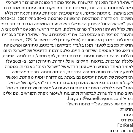
"ישראל היום" הוא גוף תקשורת שנוסד מתוך האמונה שהציבור הישראלי
ראוי לעיתונות טובה יותר, מאוזנת יותר ומדויקת יותר. עיתונות שמדברת
ולא צועקת. עיתונות אמינה, אובייקטיבית ועניינית. עיתונות אחרת וללא
תשלום. המהדורה המודפסת הראשונה פורסמה ב-30 ביולי 2007, וב-2010
הפך "ישראל היום" לעיתון הישראלי בעל שיעור החשיפה הגבוה ביותר בימי
חול. מו"ל העיתון היא ד"ר מרים אדלסון. העורך הראשי הוא עמר לחמנוביץ,
והעורך המייסד הוא עמוס רגב. אתרי האינטרנט של "ישראל היום" בעברית
ובאנגלית, כמו כן היישומונים (אפליקציות) לאנדרואיד ול-iOS, מציגים
חדשות מסביב לשעון, תוכן בלעדי, מבזקים ועדכונים, ניתוחים ופרשנויות,
וידיאו, פודקאסטים ושידורים חיים. פלטפורמות הדיגיטל של "ישראל היום"
כוללות ערוצי חדשות ודעות, תרבות ובידור, לייף סטייל, טכנולוגיה, ספורט,
כלכלה וצרכנות, בריאות, חיילים, אוכל, יהדות, תיירות ורכב. ב-2021 עלו
לאוויר האתר החדש והיישומון החדש של "ישראל היום" בעברית, במטרה
לספק לגולשים חוויה מהירה, עדכנית, בטוחה ונוחה. תכני המהדורה
המודפסת של העיתון זמינים גם באתר, במהדורה יומית מקוונת, ואפשר
לקבל אותם גם בניוזלטר. מועדון ההטבות הייחודי "הקליקה של ישראל
היום" מציע לגולשי האתר הנחות ומבצעים על מוצרים ושירותים. ישראל
היום פתוח להערות, לביקורת ולהצעות לשיפור מקהל הקוראים. פנו אלינו
במייל hayom@israelhayom.co.il.
יום חמישי, 9.7.2026
כ"ד בתמוז תשפ"ו
חדשות
דעות
ספורט
ForReal
תרבות ובידור