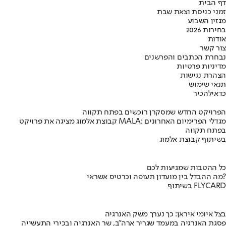
דף הבית
זמני כניסת וצאת שבת
מגזין השבוע
בחירות 2026
אודות
צור קשר
נבחרת הכתבים והפרשנים
מדיניות פרטיות
הצהרת נגישות
תנאי שימוש
כדאי
להכיר
הפרויקט החדש שמסקרן רוכשים בפתח תקווה
קבוצת אלמוג מציגה את פרויקט MALA: מגדלי הפרימיום האחרונים
בפתח תקווה
בשיתוף קבוצת אלמוג
כל ההטבות שמגיעות לכם
מה ההבדל בין מועדון תעופה וכרטיס אשראי?
בשיתוף FLYCARD
בצל איומי איראן: כך נערך משק האנרגיה
פסגת האנרגיה במעמד שגריר ארה"ב, שר האנרגיה ובכירי התעשייה