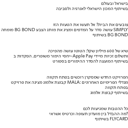
בישראל ובעולם
בשיתוף המכון הישראלי לאנרגיה ולסביבה
צובעים את הבית? אל תעשו את הטעות הזו
מומחה BG BOND עושה סדר על המדפים ומציג את מותג הצבע SIMPLY
בשיתוף BG BOND
שיא של 600 מיליון שקל: הטוטו עושה מהפיכה
יחסי הימור משופרים, הפקדות ב-Apple Pay ותשלום זכיות מיידי
בשיתוף המועצה להסדר ההימורים בספורט
הפרויקט החדש שמסקרן רוכשים בפתח תקווה
קבוצת אלמוג מציגה את פרויקט MALA: מגדלי הפרימיום האחרונים
בפתח תקווה
בשיתוף קבוצת אלמוג
כל ההטבות שמגיעות לכם
מה ההבדל בין מועדון תעופה וכרטיס אשראי?
בשיתוף FLYCARD