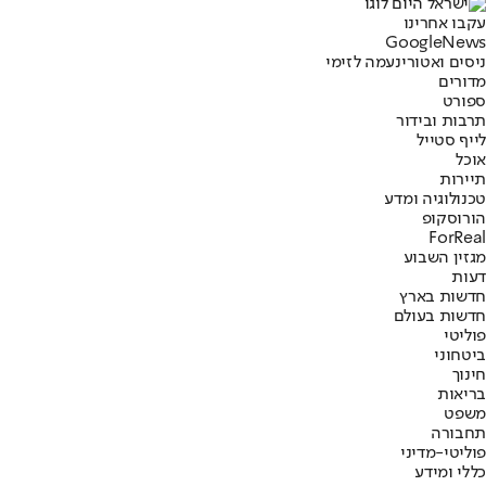
עקבו אחרינו
G
o
o
g
l
e
News
ניסים ואטורי
נעמה לזימי
מדורים
ספורט
תרבות ובידור
לייף סטייל
אוכל
תיירות
טכנולוגיה ומדע
הורוסקופ
ForReal
מגזין השבוע
דעות
חדשות בארץ
חדשות בעולם
פוליטי
ביטחוני
חינוך
בריאות
משפט
תחבורה
פוליטי-מדיני
כללי ומידע