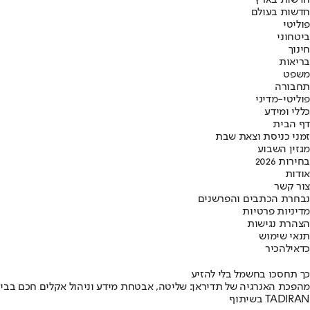
חדשות בארץ
חדשות בעולם
פוליטי
ביטחוני
חינוך
בריאות
משפט
תחבורה
פוליטי-מדיני
כללי ומידע
דף הבית
זמני כניסת וצאת שבת
מגזין השבוע
בחירות 2026
אודות
צור קשר
נבחרת הכתבים והפרשנים
מדיניות פרטיות
הצהרת נגישות
תנאי שימוש
כדאי
להכיר
כך תחסכו בחשמל בלי להזיע
מהפכת האנרגיה של תדיראן: שליטה, אבטחת מידע וניהול אקלים חכם בבי
בשיתוף TADIRAN