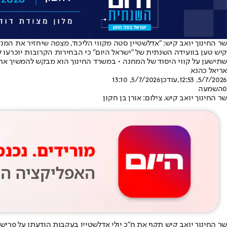
שר החינוך יואב קיש: "אדלשטיין סטה מקווי הליכוד, מצפה שיחזיר את המנ
קיש טען בוועידה השנתית של "ישראל היום" כי הבחירות הקרובות יוכרעו ל
שתישען על קווי היסוד של המחנה • במשרד החינוך הוא מבקש להמשיך את מהלכי
אריאל כהנא
5/7/2026, 12:53
,עודכן
5/7/2026, 13:10
0
השמעה
שר החינוך יואב קיש. צילום: אורן בן חקון
שר החינוך יואב קיש תקף את ח"כ יולי אדלשטיין בעקבות הודעתו על פרישה