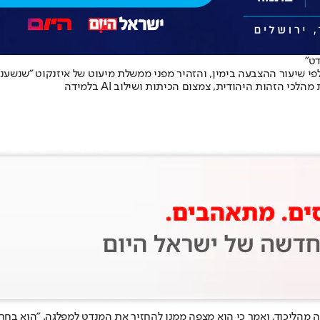
דט"
פי שיעור ההצבעה בימין, והזהיר מפני ממשלת מיעוט של איזנקוט "שנשענת
 הזהות היהודית, צמצום הכיתות ושילוב AI בלמידה
 מהליכוד, ואמר כי הוא מצפה ממנו להחזיר את המנדט למפלגה. "הוא בחר ל