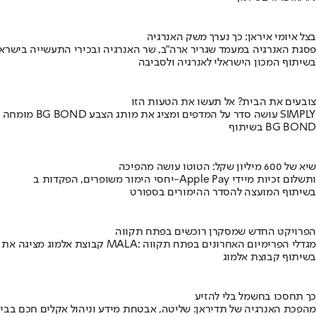
בצל איומי איראן: כך נערך משק האנרגיה
פסגת האנרגיה במעמד שגריר ארה"ב, שר האנרגיה ובכירי התעשייה בישראל
בשיתוף המכון הישראלי לאנרגיה ולסביבה
צובעים את הבית? אל תעשו את הטעות הזו
מומחה BG BOND עושה סדר על המדפים ומציג את מותג הצבע SIMPLY
בשיתוף BG BOND
שיא של 600 מיליון שקל: הטוטו עושה מהפיכה
יחסי הימור משופרים, הפקדות ב-Apple Pay ותשלום זכיות מיידי
בשיתוף המועצה להסדר ההימורים בספורט
הפרויקט החדש שמסקרן רוכשים בפתח תקווה
קבוצת אלמוג מציגה את פרויקט MALA: מגדלי הפרימיום האחרונים בפתח תקווה
בשיתוף קבוצת אלמוג
כך תחסכו בחשמל בלי להזיע
מהפכת האנרגיה של תדיראן: שליטה, אבטחת מידע וניהול אקלים חכם בבי