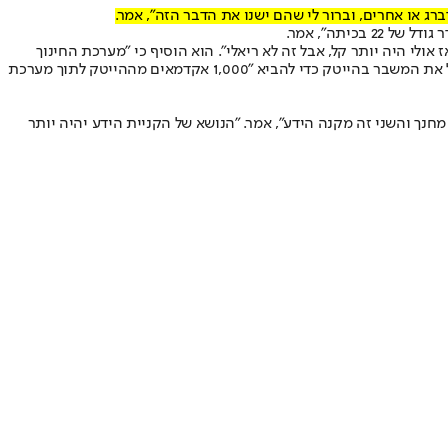
רג או אחרים, וברור לי שהם ישנו את הדבר הזה", אמר.
 אולי היה יותר קל, אבל זה לא ריאלי". הוא הוסיף כי "מערכת החינוך
זקוקה ליותר מ-200 אלף עובדי הוראה", ולכן קשה להעלות את השכר לרמות גבוהות מאוד בכלל המערכת. לצד זאת, לדבריו, משרד החינוך מבקש לנצל את המשבר בהייטק כדי להביא "1,000 אקדמאים מההייטק לתוך מערכת
מחנך והשני זה מקנה הידע", אמר. "הנושא של הקניית הידע יהיה יותר