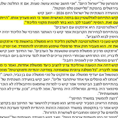
והפרשן של "ישראל היום". "אני חושב שהוא עושה טעות. אם זו החלטה שלו,
בירושלים בהפקת "פליישמן פלס הפקות".
הוועידה השנתית של ישראל היום 2026 - יואב קיש
קיש התייחס לאדלשטיין גם ברמה האישית ואמר כי הוא מעריך אותו. "הייתי
עם זאת, הוסיף: "מעבר לכך, הוא בחר לסטות מקווי הליכוד".
"האלטרנטיבה היא איזנקוט עם הערבים"
הימין לבוא להצביע".
קיש טען כי האלטרנטיבה לשלטון הליכוד היא ממשלה בראשות גדי איזנקוט 
את זה, הוא מעביר חוק אחד פרסונלי שימנע מנתניהו להתמודד, ואז יפרק 
"איזנקוט מרכיב ממשלת מיעוט שנשענת על הערבים". שר החינוך יואב קיש,צי
לדבריו, זהו התרחיש שבוחרי הימין צריכים לראות לנגד עיניהם ביום הבחיר
"רוצים ממשלת ימין לאומית רחבה"
קיש דחה את הטענה שהליכוד צריך להציב כיעד ממשלת אחדות, ואמר כי מטרת
אמר. לדבריו, "כל מפלגה ציונית שמאמינה במדינה יהודית ודמוקרטית" מוז
כשנשאל אם יעדיף ממשלה עם איזנקוט על פני ממשלה עם בן גביר, השיב: "א
"אנחנו לא פוסלים אף אחד שיתחבר אלינו". יואב קיש בוועידה השנתית של "י
בהתייחס למצב הביטחוני אמר קיש כי למרות שחמאס וחיזבאללה לא הוכרעו
סינוואר היה בחיים, נסראללה היה בחיים", אמר. לדבריו, "נכון, עדיין לא
משמעותית".
"רוצה להמשיך במשרד החינוך"
בפתח הריאיון הסביר קיש מדוע הוא מעוניין להישאר שר החינוך גם בקדנצי
נלחמים על קיומנו ומחוברים לשרשרת הדורות".
"חינוך זה כמו תשתית ארוכת טווח". יואב קיש בוועידה השנתית של "ישראל ה