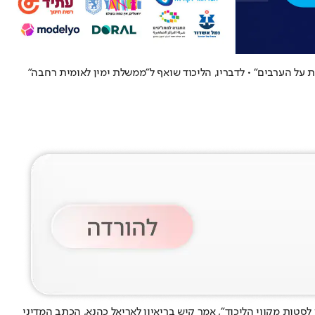
 על הערבים" • לדבריו, הליכוד שואף ל"ממשלת ימין לאומית רחבה"
סטות מקווי הליכוד", אמר קיש בריאיון לאריאל כהנא, הכתב המדיני