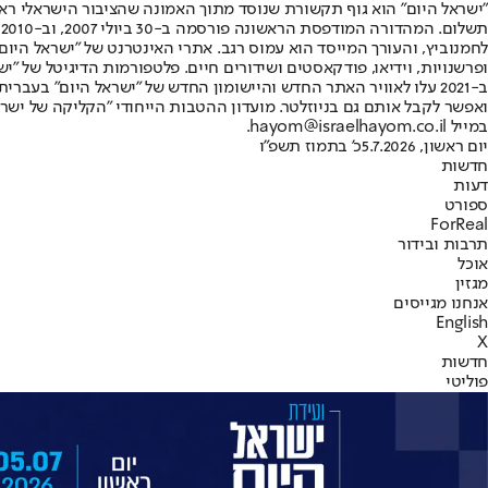
"ישראל היום" הוא גוף תקשורת שנוסד מתוך האמונה שהציבור הישראלי ראוי 
ת
ופרשנויות, וידיאו, פודקאסטים ושידורים חיים. פלטפורמות הדיגיטל של "ישרא
ב-2021 עלו לאוויר האתר החדש והיישומון החדש של "ישראל היום" בע
ואפשר לקבל אותם גם בניוזלטר. מועדון ההטבות הייחודי "הקליקה של ישרא
במייל hayom@israelhayom.co.il.
יום ראשון, 5.7.2026
כ' בתמוז תשפ"ו
חדשות
דעות
ספורט
ForReal
תרבות ובידור
אוכל
מגזין
אנחנו מגייסים
English
X
חדשות
פוליטי