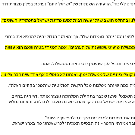
דט לליכוד".
הוועידה השנתית של "ישראל היום" נערכת במלון מצודת דוד
לו, ובהחלט חושב שיולי עשה רבות למען מדינת ישראל בתפקידיו השונים".
זי של הליכוד יהיה להוציא את מצביעי הימין לקלפיות. לדבריו, "בעקבות 7 באוקטובר העם הפך לניצי וימני יותר בעמדות שלו", אך "האתגר הגדול יהיה להוציא את בוחרי
 ממשלת מיעוט שנשענת על הערבים", אמר. "אני די בטוח שאם הוא עושה
ביעים ונוביל לכך שהימין ירכיב את הממשלה", אמר.
אליציוניים של ממשלת ימין, ואנחנו לא פוסלים אף אחד שיתחבר אלינו",
 אליה כמה שיותר מפלגות מכל הקשת הפוליטית שיתמכו בקווים האלה".
ת השמאל, שרצו שכבר בתחילת המלחמה נעצור אותה, דף היה בחיים,
היא שמדינת ישראל בנתה קו צהוב, יושבת מעבר לגבולות, והאיום נחלש
אות את הפירות למהלכים שלך וגם להמשיך לעשות".
במשרד הוכנסה הזהות היהודית למוקד מערכת החינוך. "מערכת החינוך לא עסקה בזהות יהודית", אמר. "במיוחד אחרי 7 באוקטובר אמרתי ההפך - זה הבסיס האמיתי לכך שאנחנו פה בארץ ישראל,