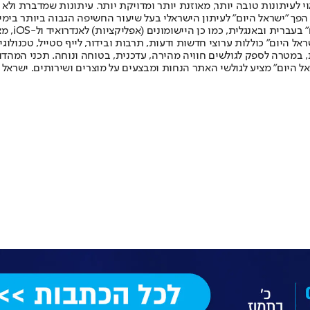
לעיתונות טובה יותר, מאוזנת יותר ומדויקת יותר. עיתונות שמדברת ולא צ
שלום. המהדורה המודפסת הראשונה פורסמה ב-30 ביולי 2007, וב-2010 הפך "ישראל היום" לעיתון הישראלי בעל שי
לחמנוביץ,
ל היום" כוללות ערוצי חדשות ודעות, תרבות ובידור, לייף סטייל, טכנולוגיה
ברית, במטרה לספק לגולשים חוויה מהירה, עדכנית, בטוחה ונוחה. תכני המה
ל היום" מציע לגולשי האתר הנחות ומבצעים על מוצרים ושירותים. ישראל 