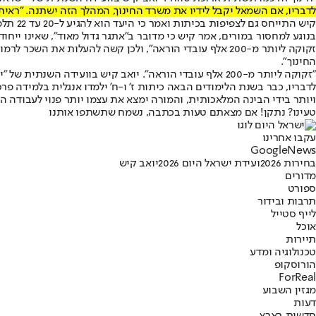
לדבריו, אם השמאל יקבל לידיו את משרד החינוך, המהלך הזה ישתנה. "ראיתי 
קיש התייחס גם לצפיפות בכיתות ואמר כי היעד הוא להגיע ל-20 עד 22 תלמידים בכיתה. "אנחנו חד-משמעית צריכים להוריד את המספרים האלה לסדר גודל של 22 בכיתה", אמר.
בנוגע למחסור במורים, אמר קיש כי מדובר ב"אתגר גדול מאוד", שאינו ייחודי
החינוך".
"זקוקה ליותר מ-200 אלף עובדי הוראה". יואב קיש בוועידה השנתית של "ישראל היום",צילום: יוסי זליגר
לדבריו, כבר בשנת הלימודים הבאה כיתות ז' ו-ח' ילמדו אנגלית בלמידה פר
ויותר בידי הבינה המלאכותית, והמורה ימצא את עצמו יותר פנוי לעבודה ה
טעינו? נתקן! אם מצאתם טעות בכתבה, נשמח שתשתפו אותנו
עקבו אחרינו
G
o
o
g
l
e
News
בחירות 2026
ועידת ישראל היום 2026
יואב קיש
מדורים
ספורט
תרבות ובידור
לייף סטייל
אוכל
תיירות
טכנולוגיה ומדע
הורוסקופ
ForReal
מגזין השבוע
דעות