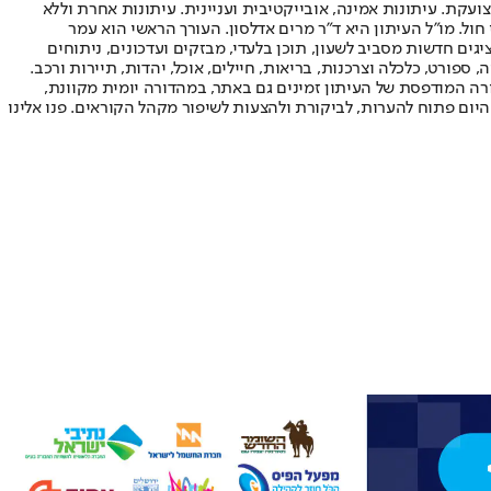
ועקת. עיתונות אמינה, אובייקטיבית ועניינית. עיתונות אחרת וללא
עור החשיפה הגבוה ביותר בימי חול. מו"ל העיתון היא ד"ר מרים אדלסון. העורך הראשי הוא עמר
 והעורך המייסד הוא עמוס רגב. אתרי האינטרנט של "ישראל היום" בעברית ובאנגלית, כמו כן היישומונים (אפליקציות) לאנדרואיד ול-iOS, מציגים חדשות מסביב לשעון, תוכן בלעדי, מבזקים ועדכונים, ניתוחים
, ספורט, כלכלה וצרכנות, בריאות, חיילים, אוכל, יהדות, תיירות ורכב.
דורה המודפסת של העיתון זמינים גם באתר, במהדורה יומית מקוונת,
היום פתוח להערות, לביקורת ולהצעות לשיפור מקהל הקוראים. פנו אלינו