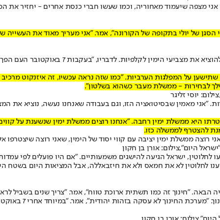
 אני מצפה שיעמוד מאחוריה, וכמו שעשו חברי כנסת אחרים - יחזיר את המנ
 הסגן של יולי בתקופה של הקורונה", אמר. "אני מעריך מאוד את העשייה ש
בהתייחס לבחירות הקרובות אמר קיש כי האתגר המרכ
שתישען על המפלגות הערביות. "כמו שזה נראה עכשיו, זה איזנקוט מרכיב
וילך לבחירות - ממשלת מעבר כשהוא בשלטון".
לום: יוסי זליגר
ות. "אני מאמין שבסיטואציה הזו, וגם בעבודה שאנחנו נעשה, נוציא את המצ
ו היא ממשלת ימין רחבה. "אנחנו רוצים ממשלת ימין שנשענת על קווים קו
מנת להצטרף לממשלה כזו.
ני רוצה ממשלת ימין יציבה עם קווי יסוד של הימין, שאני רוצה שיצטרפו
שראל היום",צילום: אורן בן חקון
 לחלוטין, ישראל הגיעה להישגים משמעותיים. "אם היו פועלים לפי עמדו
 הכרענו לחלוטין לא את חמאס ולא את חיזבאללה, אבל המציאות היום בשטח 
ה הבאה. "חינוך זה כמו תשתית ארוכת טווח", אמר. "צריך שנים בשביל לר
קיש אמר כי בתקופתו 
יום",צילום: אורן בן חקון