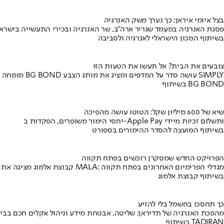
בצל איומי איראן: כך נערך משק האנרגיה
פסגת האנרגיה במעמד שגריר ארה"ב, שר האנרגיה ובכירי התעשייה בישראל
בשיתוף המכון הישראלי לאנרגיה ולסביבה
צובעים את הבית? אל תעשו את הטעות הזו
מומחה BG BOND עושה סדר על המדפים ומציג את מותג הצבע SIMPLY
בשיתוף BG BOND
שיא של 600 מיליון שקל: הטוטו עושה מהפיכה
יחסי הימור משופרים, הפקדות ב-Apple Pay ותשלום זכיות מיידי
בשיתוף המועצה להסדר ההימורים בספורט
הפרויקט החדש שמסקרן רוכשים בפתח תקווה
קבוצת אלמוג מציגה את פרויקט MALA: מגדלי הפרימיום האחרונים בפתח תקווה
בשיתוף קבוצת אלמוג
כך תחסכו בחשמל בלי להזיע
מהפכת האנרגיה של תדיראן: שליטה, אבטחת מידע וניהול אקלים חכם בבי
בשיתוף TADIRAN