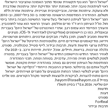
"ישראל היום" הוא גוף תקשורת שנוסד מתוך האמונה שהציבור הישראלי
ראוי לעיתונות טובה יותר, מאוזנת יותר ומדויקת יותר. עיתונות שמדברת
ולא צועקת. עיתונות אמינה, אובייקטיבית ועניינית. עיתונות אחרת וללא
תשלום. המהדורה המודפסת הראשונה פורסמה ב-30 ביולי 2007, וב-2010
הפך "ישראל היום" לעיתון הישראלי בעל שיעור החשיפה הגבוה ביותר בימי
חול. מו"ל העיתון היא ד"ר מרים אדלסון. העורך הראשי הוא עמר לחמנוביץ,
והעורך המייסד הוא עמוס רגב. אתרי האינטרנט של "ישראל היום" בעברית
ובאנגלית, כמו כן היישומונים (אפליקציות) לאנדרואיד ול-iOS, מציגים
חדשות מסביב לשעון, תוכן בלעדי, מבזקים ועדכונים, ניתוחים ופרשנויות,
וידיאו, פודקאסטים ושידורים חיים. פלטפורמות הדיגיטל של "ישראל היום"
כוללות ערוצי חדשות ודעות, תרבות ובידור, לייף סטייל, טכנולוגיה, ספורט,
כלכלה וצרכנות, בריאות, חיילים, אוכל, יהדות, תיירות ורכב. ב-2021 עלו
לאוויר האתר החדש והיישומון החדש של "ישראל היום" בעברית, במטרה
לספק לגולשים חוויה מהירה, עדכנית, בטוחה ונוחה. תכני המהדורה
המודפסת של העיתון זמינים גם באתר, במהדורה יומית מקוונת, ואפשר
לקבל אותם גם בניוזלטר. מועדון ההטבות הייחודי "הקליקה של ישראל
היום" מציע לגולשי האתר הנחות ומבצעים על מוצרים ושירותים. ישראל
היום פתוח להערות, לביקורת ולהצעות לשיפור מקהל הקוראים. פנו אלינו
במייל hayom@israelhayom.co.il.
יום שלישי, 2.6.2026
י"ז בסיון תשפ"ו
חדשות
דעות
ספורט
ForReal
תרבות ובידור