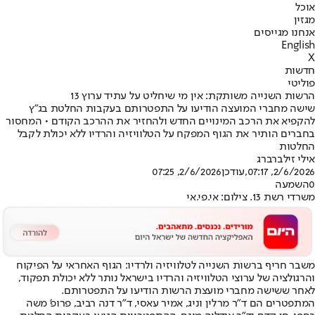
אוכל
מגזין
אנחנו מגייסים
English
X
חדשות
פוליטי
הרשות השנייה משותקת: אין מי שיחליט על עתיד ערוץ 13
שישה מחברי המועצה הודיעו על התפטרותם בעקבות החלטת בג"ץ
להקפיא את הרכב המינויים החדש ולהחזיר את ההרכב הקודם • המחסור
בחברים הותיר את הגוף המפקח על הטלוויזיה והרדיו ללא יכולת לקבל
החלטות
אילי זילברברג
2/6/2026, 07:17
,עודכן
2/6/2026, 07:25
0
השמעה
משרדי רשת 13. צילום: אי.פי.אי
משבר חריף ברשות השנייה לטלוויזיה ולרדיו: הגוף האחראי על הפיקוח
והרגולציה של ערוצי הטלוויזיה והרדיו בישראל נותר ללא יכולת תפקוד,
לאחר ששישה מחברי מועצת הרשות הודיעו על התפטרותם.
המתפטרים הם ד"ר מרלין וניג, אמיר עאסי, ד"ר דנה רביב, פרופ' משה