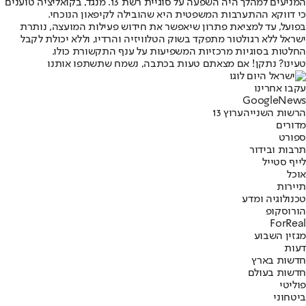
המניעים למהלך היה השפעה על סוגיית רשת 13. מנגד, בקואליציה טוענים
כי דווקא ההתערבות המשפטית היא שהובילה לקיפאון הנוכחי.
בפועל, עד למציאת פתרון שיאפשר את חידוש פעילות המועצה, נותרת
ישראל ללא רגולטור מתפקד בשוק הטלוויזיה והרדיו, וללא יכולת לקבל
החלטות בסוגיות מרכזיות המשפיעות על ענף התקשורת כולו.
טעינו? נתקן! אם מצאתם טעות בכתבה, נשמח שתשתפו אותנו
עקבו אחרינו
G
o
o
g
l
e
News
הרשות השנייה
ערוץ 13
מדורים
ספורט
תרבות ובידור
לייף סטייל
אוכל
תיירות
טכנולוגיה ומדע
הורוסקופ
ForReal
מגזין השבוע
דעות
חדשות בארץ
חדשות בעולם
פוליטי
ביטחוני