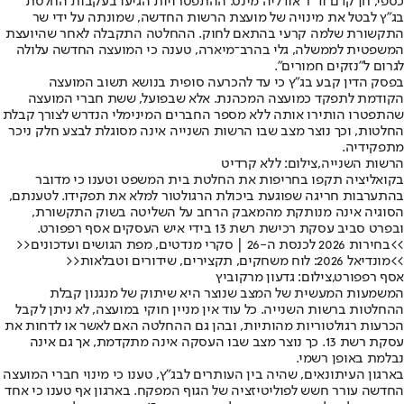
כספי, חן קדם וד"ר אודליה מינס. ההתפטרויות הגיעו בעקבות החלטת
בג"ץ לבטל את מינויה של מועצת הרשות החדשה, שמונתה על ידי שר
התקשורת שלמה קרעי בהתאם לחוק. ההחלטה התקבלה לאחר שהיועצת
המשפטית לממשלה, גלי בהרב־מיארה, טענה כי המועצה החדשה עלולה
לגרום ל"נזקים חמורים".
בפסק הדין קבע בג"ץ כי עד להכרעה סופית בנושא תשוב המועצה
הקודמת לתפקד כמועצה המכהנת. אלא שבפועל, ששת חברי המועצה
שהתפטרו הותירו אותה ללא מספר החברים המינימלי הנדרש לצורך קבלת
החלטות, וכך נוצר מצב שבו הרשות השנייה אינה מסוגלת לבצע חלק ניכר
מתפקידיה.
הרשות השנייה,צילום: ללא קרדיט
בקואליציה תקפו בחריפות את החלטת בית המשפט וטענו כי מדובר
בהתערבות חריגה שפוגעת ביכולת הרגולטור למלא את תפקידו. לטענתם,
הסוגיה אינה מנותקת מהמאבק הרחב על השליטה בשוק התקשורת,
ובפרט סביב עסקת רכישת רשת 13 בידי איש העסקים אסף רפפורט.
>>בחירות 2026 לכנסת ה-26 | סקרי מנדטים, מפת הגושים ועדכונים<<
>>מונדיאל 2026: לוח משחקים, תקצירים, שידורים וטבלאות<<
אסף רפפורט,צילום: גדעון מרקוביץ
המשמעות המעשית של המצב שנוצר היא שיתוק של מנגנון קבלת
ההחלטות ברשות השנייה. כל עוד אין מניין חוקי במועצה, לא ניתן לקבל
הכרעות רגולטוריות מהותיות, ובהן גם ההחלטה האם לאשר או לדחות את
עסקת רשת 13. כך נוצר מצב שבו העסקה אינה מתקדמת, אך גם אינה
נבלמת באופן רשמי.
בארגון העיתונאים, שהיה בין העותרים לבג"ץ, טענו כי מינוי חברי המועצה
החדשה עורר חשש לפוליטיזציה של הגוף המפקח. בארגון אף טענו כי אחד