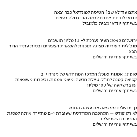
אתם עוד לא שם? הטיסה למונדיאל כבר יצאה
יונדאי לוקחת אתכם לבמה הכי גדולה בעולם
בשיתוף יונדאי מבית כלמוביל
ירושלים 2040: העיר נערכת ל- 1.5 מליון תושבים
מנכ"לית העירייה מציגה תוכנית להשארת הצעירים ובניית עתיד הדור
הבא
בשיתוף עיריית ירושלים
שופינג, אמנות ואוכל: המרכז המתחדש של מזרח י-ם
קפיצה קטנה לחו"ל: טיילת חדשה, מיצגי אמנות, וכיכרות משופצות
בהשקעה של 100 מיליון ₪
בשיתוף עיריית ירושלים
כך ירושלים ממציאה את עצמה מחדש
לא רק קודש – המהפכה המודרנית שעוברת י-ם מחזירה אותה לפסגת
התיירות הישראלית
בשיתוף עיריית ירושלים