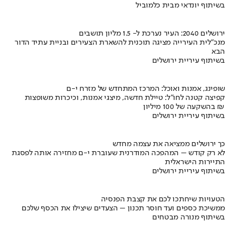
בשיתוף יונדאי מבית כלמוביל
ירושלים 2040: העיר נערכת ל- 1.5 מליון תושבים
מנכ"לית העירייה מציגה תוכנית להשארת הצעירים ובניית עתיד הדור
הבא
בשיתוף עיריית ירושלים
שופינג, אמנות ואוכל: המרכז המתחדש של מזרח י-ם
קפיצה קטנה לחו"ל: טיילת חדשה, מיצגי אמנות, וכיכרות משופצות
בהשקעה של 100 מיליון ₪
בשיתוף עיריית ירושלים
כך ירושלים ממציאה את עצמה מחדש
לא רק קודש – המהפכה המודרנית שעוברת י-ם מחזירה אותה לפסגת
התיירות הישראלית
בשיתוף עיריית ירושלים
הטעויות שיחתכו לכם את קצבת הפנסיה
ממשיכת כספים ועד חוסר תכנון – הצעדים שיצילו את הכסף שלכם
בשיתוף מנורה מבטחים