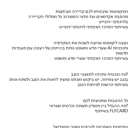
המקצועות שיבטיחו לכם קריירה מבוקשת
מהסבת אקדמאים ועד מדעי הספורט: כל מסלולי הקריירה
בלוינסקי-וינגייט
בשיתוף המרכז האקדמי לוינסקי־וינגייט
הצצה לקמפוס שרוצה לשנות את האקדמיה
שערי מדע ומשפט נוחת בהייטק של רעננה עם מעבדות AI ותוכניות
חדשות
בשיתוף המרכז האקדמי שערי מדע ומשפט
מה מבטיח נתניהו לתושבי הנגב?
בנגב יש צמיחה, יש ביקוש ואנחנו נמשיך לראות את הנגב ולפתח אותו
בשיתוף הרשות לפיתוח הנגב
כל ההטבות שמגיעות לכם
מה ההבדל בין מועדון תעופה וכרטיס אשראי?
בשיתוף FLYCARD
הזדמנות האחרונה להרוויח מגמר המונדיאל