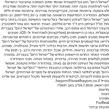
"ישראל היום" הוא גוף תקשורת שנוסד מתוך האמונה שהציבור הישראלי
ראוי לעיתונות טובה יותר, מאוזנת יותר ומדויקת יותר. עיתונות שמדברת
ולא צועקת. עיתונות אמינה, אובייקטיבית ועניינית. עיתונות אחרת וללא
תשלום. המהדורה המודפסת הראשונה פורסמה ב-30 ביולי 2007, וב-2010
הפך "ישראל היום" לעיתון הישראלי בעל שיעור החשיפה הגבוה ביותר בימי
חול. מו"ל העיתון היא ד"ר מרים אדלסון. העורך הראשי הוא עמר לחמנוביץ,
והעורך המייסד הוא עמוס רגב. אתרי האינטרנט של "ישראל היום" בעברית
ובאנגלית, כמו כן היישומונים (אפליקציות) לאנדרואיד ול-iOS, מציגים
חדשות מסביב לשעון, תוכן בלעדי, מבזקים ועדכונים, ניתוחים ופרשנויות,
וידיאו, פודקאסטים ושידורים חיים. פלטפורמות הדיגיטל של "ישראל היום"
כוללות ערוצי חדשות ודעות, תרבות ובידור, לייף סטייל, טכנולוגיה, ספורט,
כלכלה וצרכנות, בריאות, חיילים, אוכל, יהדות, תיירות ורכב. ב-2021 עלו
לאוויר האתר החדש והיישומון החדש של "ישראל היום" בעברית, במטרה
לספק לגולשים חוויה מהירה, עדכנית, בטוחה ונוחה. תכני המהדורה
המודפסת של העיתון זמינים גם באתר, במהדורה יומית מקוונת, ואפשר
לקבל אותם גם בניוזלטר. מועדון ההטבות הייחודי "הקליקה של ישראל
היום" מציע לגולשי האתר הנחות ומבצעים על מוצרים ושירותים. ישראל
היום פתוח להערות, לביקורת ולהצעות לשיפור מקהל הקוראים. פנו אלינו
במייל hayom@israelhayom.co.il.
יום ראשון, 26.7.2026
י"ב באב תשפ"ו
חדשות
דעות
ספורט
ForReal
תרבות ובידור