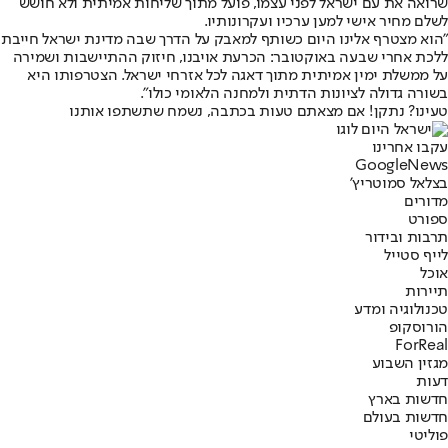
שרואה את עם ישראל לפני עצמו, פועל מתוך שליחות אמיתית ולא חושש
לשלם מחיר אישי למען ערכיו ועקרונותיו.
"הוא מצטרף אלינו היום כשותף למאבק על הדרך שבה מדינת ישראל חייבת
ללכת אחרי שבעה באוקטובר: הכרעת אויבנו, חיזוק ההתיישבות ושמירה
על ממשלת ימין אמיתית מתוך דאגה לכל אזרחי ישראל. הצטרפותו היא
בשורה גדולה לציונות הדתית ולמחנה הלאומי כולו".
טעינו? נתקן! אם מצאתם טעות בכתבה, נשמח שתשתפו אותנו
עקבו אחרינו
G
o
o
g
l
e
News
בצלאל סמוטריץ'
מדורים
ספורט
תרבות ובידור
לייף סטייל
אוכל
תיירות
טכנולוגיה ומדע
הורוסקופ
ForReal
מגזין השבוע
דעות
חדשות בארץ
חדשות בעולם
פוליטי