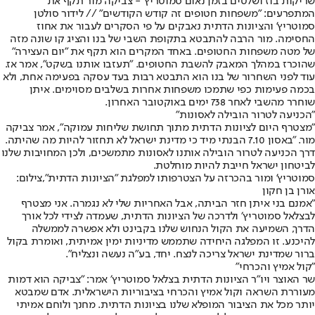
שריקות בוז ושלטים בזמן נאום סמוטריץ' - צביקה מור תקף את
המתפרעים: "משפחות חטופים זה קודש הקודשים" // לידור סולטן
סמוטריץ' והציונות הדתית נאבקים על פי הסקרים לעבור את אחוז
החסימה. מור הרבה להתבטא בתקופת השבי של בנו והציג קו שונה מזה
של מטה משפחות החטופים. באחד המקרים הוא תקף את "יום העצירה"
שהוכרז במהלך המאבק להשבת החטופים. "תעזבו אותנו בשקט", אמר אז.
עוד לפני השחרור של בנו הוא התבטא רבות בעד עסקה בפעימה אחת, ולא
בכמה פעימות כפי שתמכו משפחות אחרות בשלבים מסוימים. איתן
שוחרר מהשבי לאחר 738 ימים באוקטובר האחרון.
"הכניעה לטרור הובילה לאסונות"
"מצטרף היום לציונות הדתית מתוך תחושת שליחות עמוקה", אמר צביקה
מור. "באסון 7.10 הבנתי מיד כי מדינת ישראל לא תחזור להיות מה שהיתה.
דרך הכניעה לטרור הובילה אותנו לאסונות מתמשכים, ולכן המחויבות שלנו
לביטחון ישראל חייבת להיות מוחלטת.
סמוטריץ' ומור בהכרזה על הצטרפותו למפלגת "הציונות הדתית",צילום:
אורן בן חקון
"אמנם בני איתן חזר הביתה, אבל האחריות שלי לא נגמרה. אני מצטרף
לבצלאל סמוטריץ׳ ולדרכה של הציונות הדתית, שעמדה לצידי לכל אורך
הדרך, השמיעה את הקול הנחוש שלנו בקבינט ולא אפשרה לממשלה
להיכנע. זו המפלגה היחידה שתממש מדיניות ימין אמיתית, ואומרת בקול
ברור שמדינת ישראל צריכה לנצח. יחד, בע"ה נעשה ונצליח".
"קול אמיץ והכרחי"
שר האוצר ויו״ר הציונות הדתית בצלאל סמוטריץ׳ אמר: "צביקה הוא דמות
מעוררת השראה וקול אמיץ והכרחי בציבוריות הישראלית. אדם שמבטא
יותר מכל את הציבור המופלא שלנו בציונות הדתית. מחנך ולוחם אמיתי