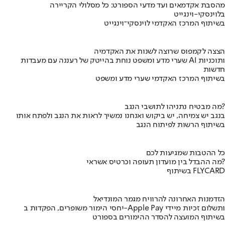
מהסבת אקדמאים ועד מדעי הספורט: כל מסלולי הקריירה
בלוינסקי-וינגייט
בשיתוף המרכז האקדמי לוינסקי־וינגייט
הצצה לקמפוס שרוצה לשנות את האקדמיה
שערי מדע ומשפט נוחת בהייטק של רעננה עם מעבדות AI ותוכניות
חדשות
בשיתוף המרכז האקדמי שערי מדע ומשפט
מה מבטיח נתניהו לתושבי הנגב?
בנגב יש צמיחה, יש ביקוש ואנחנו נמשיך לראות את הנגב ולפתח אותו
בשיתוף הרשות לפיתוח הנגב
כל ההטבות שמגיעות לכם
מה ההבדל בין מועדון תעופה וכרטיס אשראי?
בשיתוף FLYCARD
הזדמנות האחרונה להרוויח מגמר המונדיאל
יחסי הימור משופרים, הפקדות ב-Apple Pay ותשלום זכיות מיידי
בשיתוף המועצה להסדר ההימורים בספורט