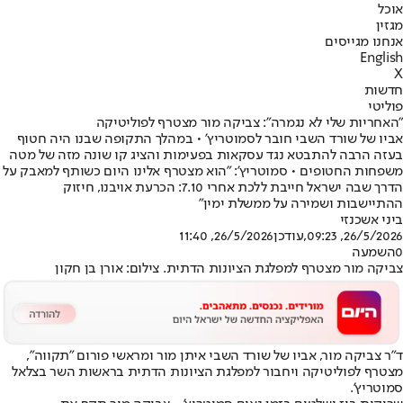
אוכל
מגזין
אנחנו מגייסים
English
X
חדשות
פוליטי
"האחריות שלי לא נגמרה": צביקה מור מצטרף לפוליטיקה
אביו של שורד השבי חובר לסמוטריץ' • במהלך התקופה שבנו היה חטוף
בעזה הרבה להתבטא נגד עסקאות בפעימות והציג קו שונה מזה של מטה
משפחות החטופים • סמוטריץ': "הוא מצטרף אלינו היום כשותף למאבק על
הדרך שבה ישראל חייבת ללכת אחרי 7.10: הכרעת אויבנו, חיזוק
ההתיישבות ושמירה על ממשלת ימין"
ביני אשכנזי
26/5/2026, 09:23
,עודכן
26/5/2026, 11:40
0
השמעה
צביקה מור מצטרף למפלגת הציונות הדתית. צילום: אורן בן חקון
ד"ר צביקה מור, אביו של שורד השבי איתן מור ומראשי פורום "תקווה",
מצטרף לפוליטיקה ויחבור למפלגת הציונות הדתית בראשות השר בצלאל
סמוטריץ'.