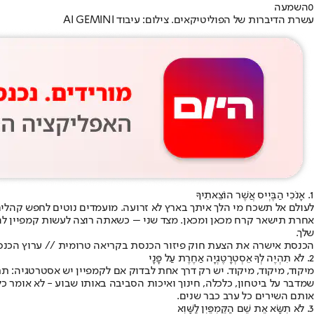
0
השמעה
עשרת הדיברות של הפוליטיקאים. צילום: עיבוד AI GEMINI
1. אָנֹכִי הַבֶּיְיס אֲשֶׁר הוֹצֵאתִיךָ
אחרת תישאר קרח מכאן ומכאן. מצד שני – כשאתה רוצה לעשות קמפיין ל
שלך.
הכנסת אישרה את הצעת חוק פיזור הכנסת בקריאה טרומית // ערוץ הכנ
2. לֹא תִהְיֶה לְךָ אֵסְטְרָטֶגְיָה אַחֶרֶת עַל פָּנָי
מיקוד, מיקוד, מיקוד. יש רק דרך אחת לבדוק אם לקמפיין יש אסטרטגיה: 
שמדבר על ביטחון, כלכלה, חינוך ואיכות הסביבה באותו שבוע - לא אומר כל
אותם השירים כל ערב כבר שנים.
3. לֹא תִשָּׂא אֶת שֵׁם הַקֵּמְפֶּיְן לַשָּׁוְא