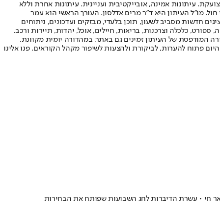
ועקת. עיתונות אמינה, אובייקטיבית ועניינית. עיתונות אחרת וללא
עור החשיפה הגבוה ביותר בימי חול. מו"ל העיתון היא ד"ר מרים אדלסון. העורך הראשי הוא עמר
 והעורך המייסד הוא עמוס רגב. אתרי האינטרנט של "ישראל היום" בעברית ובאנגלית, כמו כן היישומונים (אפליקציות) לאנדרואיד ול-iOS, מציגים חדשות מסביב לשעון, תוכן בלעדי, מבזקים ועדכונים, ניתוחים
, ספורט, כלכלה וצרכנות, בריאות, חיילים, אוכל, יהדות, תיירות ורכב.
דורה המודפסת של העיתון זמינים גם באתר, במהדורה יומית מקוונת,
היום פתוח להערות, לביקורת ולהצעות לשיפור מקהל הקוראים. פנו אלינו
ר חי • עשרת הדיברות לחג השבועות שפותח את הבחירות