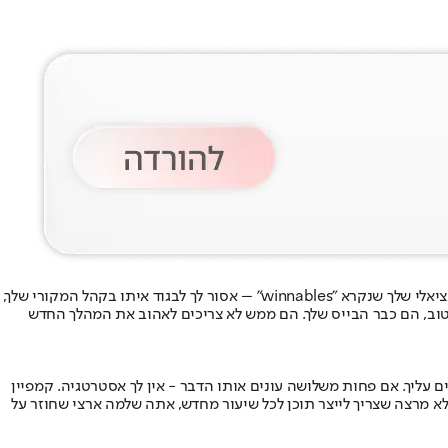
לעולם אל תשכח מי הלך איתך בארץ לא זרועה. מועמדים נוטים לחפש קהלים חדשים מיד כשהם מתחזקים, אבל בלי הבייס – אין קמפיין. הקהל הפוטנציאלי שלך שנקרא "winnables" – אסור לך לבגוד איתו בקהל המקורי שלך,
ב, הם כבר הבייס שלך. הם ממש לא צריכים לאהוב את המהלך החדש
עליך. אם פחות משלושה עונים אותו הדבר - אין לך אסטרטגיה. קמפיין
 לא מרצה שצריך לייצר תוכן לכל שיעור מחדש, אתה שלמה ארצי שחוזר על