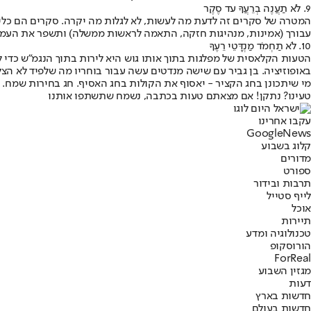
9. לֹא תַעֲנֶה בְרֵעֲךָ עד סֶקֶר
המטרה של סקרים זה לדעת מה לעשות, לא לגלות מה יקרה. סקרים הם כלי 
עבורך (אמינות, מנהיגות חזקה, התאמה לראשות ממשלה) ותשפר את העמיד
10. לֹא תַחְמֹד מַנְדָּטֵי רֵעֶךָ
הטעות הקלאסית של מפלגות בתוך אותו גוש היא לירות בתוך הנגמ"ש כדי לגד
באופוזיציה. בן גביר עם שישה מנדטים עשה עבור בוחריו מה שלפיד לא הצליח לעשות עם 24. הקמפיין האפקטיבי באמת מביא קהלים חדשים
מי שיתכונן בחג הקציר - יאסוף את הקולות בחג האסיף. חג בחירות שמח.
טעינו? נתקן! אם מצאתם טעות בכתבה, נשמח שתשתפו אותנו
עקבו אחרינו
G
o
o
g
l
e
News
קלוג בשבוע
מדורים
ספורט
תרבות ובידור
לייף סטייל
אוכל
תיירות
טכנולוגיה ומדע
הורוסקופ
ForReal
מגזין השבוע
דעות
חדשות בארץ
חדשות בעולם