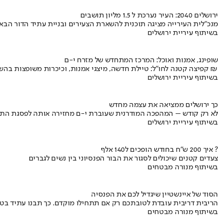
ירושלים 2040: העיר נערכת ל 1.5 מליון תושבים
מנכ"לית העירייה מציגה תוכנית להשארת הצעירים ובניית עתיד הדור הבא
בשיתוף עיריית ירושלים
שופינג, אמנות ואוכל: המרכז המתחדש של מזרח י-ם
קפיצה קטנה לחו"ל: טיילת חדשה, מיצגי אמנות, וכיכרות משופצות בהשקעה של 100 מיליון ₪
בשיתוף עיריית ירושלים
כך ירושלים ממציאה את עצמה מחדש
לא רק קודש – המהפכה המודרנית שעוברת י-ם מחזירה אותה לפסגת התי
בשיתוף עיריית ירושלים
איך 200 ש"ח בחודש הופכים ל140 אלף ?
צעדים קטנים שיכולים לסגור את הבור הפנסיוני בין נשים לגברים
בשיתוף מנורה מבטחים
הסוד של איינשטיין שיגדיל לכם את הפנסיה
הריבית דריבית עובדת לטובתכם רק אם תתחילו מוקדם. כך תבנו עתיד בט
בשיתוף מנורה מבטחים