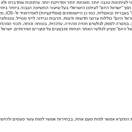
לעיתונות טובה יותר, מאוזנת יותר ומדויקת יותר. עיתונות שמדברת ולא צ
שלום. המהדורה המודפסת הראשונה פורסמה ב-30 ביולי 2007, וב-2010 הפך "ישראל היום" לעיתון הישראלי בעל שי
לחמנוביץ,
ל היום" כוללות ערוצי חדשות ודעות, תרבות ובידור, לייף סטייל, טכנולוגיה
ברית, במטרה לספק לגולשים חוויה מהירה, עדכנית, בטוחה ונוחה. תכני המה
ל היום" מציע לגולשי האתר הנחות ומבצעים על מוצרים ושירותים. ישראל 
ת המקרא אפשר למות פעם אחת, בבחירות אפשר למות עשר פעמים ולהישא