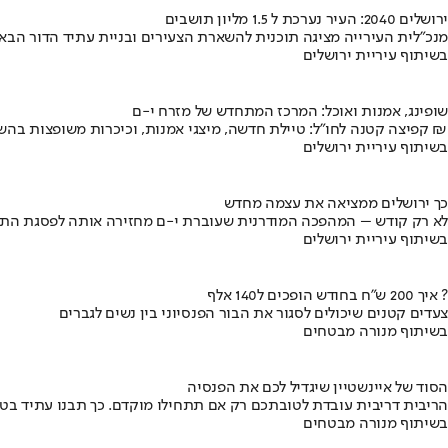
ירושלים 2040: העיר נערכת ל 1.5 מליון תושבים
מנכ"לית העירייה מציגה תוכנית להשארת הצעירים ובניית עתיד הדור הבא
בשיתוף עיריית ירושלים
שופינג, אמנות ואוכל: המרכז המתחדש של מזרח י-ם
קפיצה קטנה לחו"ל: טיילת חדשה, מיצגי אמנות, וכיכרות משופצות בהשקעה של 100 מיליון ₪
בשיתוף עיריית ירושלים
כך ירושלים ממציאה את עצמה מחדש
לא רק קודש – המהפכה המודרנית שעוברת י-ם מחזירה אותה לפסגת התי
בשיתוף עיריית ירושלים
איך 200 ש"ח בחודש הופכים ל140 אלף ?
צעדים קטנים שיכולים לסגור את הבור הפנסיוני בין נשים לגברים
בשיתוף מנורה מבטחים
הסוד של איינשטיין שיגדיל לכם את הפנסיה
הריבית דריבית עובדת לטובתכם רק אם תתחילו מוקדם. כך תבנו עתיד בט
בשיתוף מנורה מבטחים