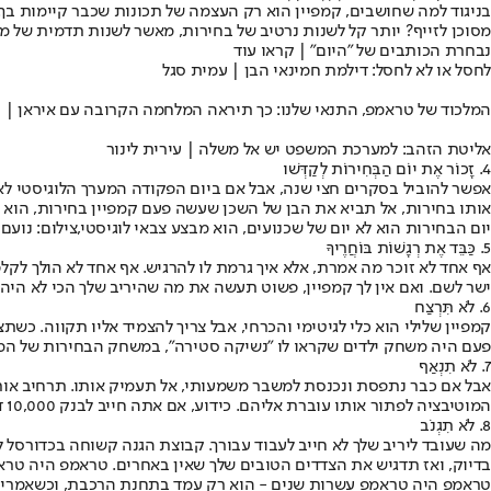
בניגוד למה שחושבים, קמפיין הוא רק העצמה של תכונות שכבר קיימות בך. א
מסוכן לזייף? יותר קל לשנות נרטיב של בחירות, מאשר לשנות תדמית של מו
נבחרת הכותבים של "היום" | קראו עוד
לחסל או לא לחסל: דילמת חמינאי הבן | עמית סגל
המלכוד של טראמפ, התנאי שלנו: כך תיראה המלחמה הקרובה עם איראן | יו
אליטת הזהב: למערכת המשפט יש אל משלה | עירית לינור
4. זָכוֹר אֶת יוֹם הַבְּחִירוֹת לְקַדְּשׁו
אפשר להוביל בסקרים חצי שנה, אבל אם ביום הפקודה המערך הלוגיסטי לא י
אותו בחירות, אל תביא את הבן של השכן שעשה פעם קמפיין בחירות, הוא כנ
יום הבחירות הוא לא יום של שכנועים, הוא מבצע צבאי לוגיסטי,צילום: נועם מ
5. כַּבֵּד אֶת רְגָשׁוֹת בּוֹחֲרֶיךָ
אף אחד לא זוכר מה אמרת, אלא איך גרמת לו להרגיש. אף אחד לא הולך ל
ישר לשם. ואם אין לך קמפיין, פשוט תעשה את מה שהיריב שלך הכי לא היה
6. לֹא תִּרְצַח
קמפיין שלילי הוא כלי לגיטימי והכרחי, אבל צריך להצמיד אליו תקווה. כש
פעם היה משחק ילדים שקראו לו "נשיקה סטירה", במשחק הבחירות של המבו
7. לֹא תִנְאַף
אבל אם כבר נתפסת ונכנסת למשבר משמעותי, אל תעמיק אותו. תרחיב אותו.
המוטיבציה לפתור אותו עוברת אליהם. כידוע, אם אתה חייב לבנק 10,000 דולר, זו הבעיה שלך. אם אתה חייב לבנק 100 מיליון דולר, זו הבעיה של הבנק. אז תקים בנק.
8. לֹא תִגְנֹב
מה שעובד ליריב שלך לא חייב לעבוד עבורך. קבוצת הגנה קשוחה בכדורסל 
בדיוק, ואז תדגיש את הצדדים הטובים שלך שאין באחרים. טראמפ היה טר
טראמפ היה טראמפ עשרות שנים - הוא רק עמד בתחנת הרכבת, וכשאמריקה השתנתה היא