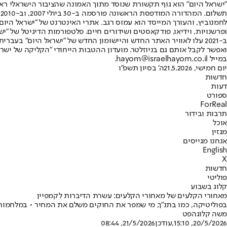
"ישראל היום" הוא גוף תקשורת שנוסד מתוך האמונה שהציבור הישראלי ראוי 
ת
ופרשנויות, וידיאו, פודקאסטים ושידורים חיים. פלטפורמות הדיגיטל של "ישרא
ב-2021 עלו לאוויר האתר החדש והיישומון החדש של "ישראל היום" בע
ואפשר לקבל אותם גם בניוזלטר. מועדון ההטבות הייחודי "הקליקה של ישרא
במייל hayom@israelhayom.co.il.
יום חמישי, 21.5.2026
ה' בסיון תשפ"ו
חדשות
דעות
ספורט
ForReal
תרבות ובידור
אוכל
מגזין
אנחנו מגייסים
English
X
חדשות
פוליטי
קלוג בשבוע
מאחורי הקלעים של מאחורי הקלעים: עשרת הדיברות לקמפיין
בפוליטיקה, כמו בתנ"ך, מי שמפר את החוקים משלם את המחיר • במלחמו
משה קלוגהפט
20/5/2026, 15:10
,עודכן
21/5/2026, 08:44