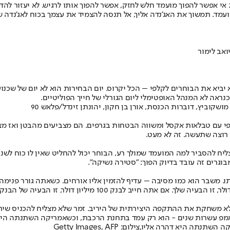
י אפשר להפוך מועמד חלש לחזק, אפשר להפוך אותו לרגיש. לא יעזור להדבי
עמד. תמשוך את האג'נדה אליך, אל תנסה להצמיד את עצמך בכוח לאג'נדה ש
אב לימור
ביא את הבוחרים לקלפי – הכל יקרוס. יום הבחירות הוא לא יום של שכנוע
ראה לא המנהל האופטימלי ליום הגורלי של חייך הפוליטיים.
ושקוביץ, דוברות הכנסת, אורן בן חקון, יהונתן זינדל/פלאש 90
קלפי עם טבלאות אקסל ומשווה הבטחות בגרפים. הם מצביעים מהבטן ואז מ
 רוצה שתעשה. זה לא מעט.
תצליח להסביר למה המועמד שמולך רע, הבוחר יכול להחליט שאין לו כוח לשנ
גרים זה עובד בדיוק הפוך: "סטירה נשיקה".
 משבר הוא כמו מסיבה – עדיף להזמין אליו אורחים. כשאתה גורר פנימה 
לא משחקת את ההתקפה היצירתית של היריב. זמר שלא מצליח להכניס שיר ל
אמפ עשרות שנים - הוא רק עמד בתחנת הרכבת, וכשאמריקה השתנתה היא ד
 דהרה אליו,צילום: Getty Images, AFP