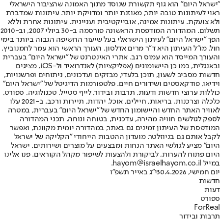
"ישראל היום" הוא גוף תקשורת שנוסד מתוך האמונה שהציבור הישראלי
ראוי לעיתונות טובה יותר, מאוזנת יותר ומדויקת יותר. עיתונות שמדברת
ולא צועקת. עיתונות אמינה, אובייקטיבית ועניינית. עיתונות אחרת וללא
תשלום. המהדורה המודפסת הראשונה פורסמה ב-30 ביולי 2007, וב-2010
הפך "ישראל היום" לעיתון הישראלי בעל שיעור החשיפה הגבוה ביותר בימי
חול. מו"ל העיתון היא ד"ר מרים אדלסון. העורך הראשי הוא עמר לחמנוביץ,
והעורך המייסד הוא עמוס רגב. אתרי האינטרנט של "ישראל היום" בעברית
ובאנגלית, כמו כן היישומונים (אפליקציות) לאנדרואיד ול-iOS, מציגים
חדשות מסביב לשעון, תוכן בלעדי, מבזקים ועדכונים, ניתוחים ופרשנויות,
וידיאו, פודקאסטים ושידורים חיים. פלטפורמות הדיגיטל של "ישראל היום"
כוללות ערוצי חדשות ודעות, תרבות ובידור, לייף סטייל, טכנולוגיה, ספורט,
כלכלה וצרכנות, בריאות, חיילים, אוכל, יהדות, תיירות ורכב. ב-2021 עלו
לאוויר האתר החדש והיישומון החדש של "ישראל היום" בעברית, במטרה
לספק לגולשים חוויה מהירה, עדכנית, בטוחה ונוחה. תכני המהדורה
המודפסת של העיתון זמינים גם באתר, במהדורה יומית מקוונת, ואפשר
לקבל אותם גם בניוזלטר. מועדון ההטבות הייחודי "הקליקה של ישראל
היום" מציע לגולשי האתר הנחות ומבצעים על מוצרים ושירותים. ישראל
היום פתוח להערות, לביקורת ולהצעות לשיפור מקהל הקוראים. פנו אלינו
במייל hayom@israelhayom.co.il.
יום חמישי, 30.4.2026
י"ג באייר תשפ"ו
חדשות
דעות
ספורט
ForReal
תרבות ובידור