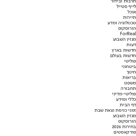
תרבות ובידור
לייף סטייל
אוכל
תיירות
טכנולוגיה ומדע
הורוסקופ
ForReal
מגזין השבוע
דעות
חדשות בארץ
חדשות בעולם
פוליטי
ביטחוני
חינוך
בריאות
משפט
תחבורה
פוליטי-מדיני
כללי ומידע
דף הבית
זמני כניסת וצאת שבת
מגזין השבוע
הורוסקופ
בחירות 2026
פודקאסטים