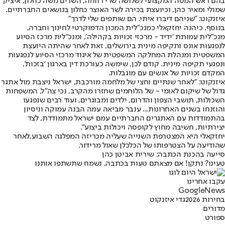
בהם ראש המטה המקצועי לשלושה שרי רווחה, השרים משה כחלון, איציק
שמולי ומאיר כהן, וכיועצת בכירה לשר האוצר כחלון בנושאים החברתיים.
איזנקוט: "שניהם דיברו איתי. הם שותפים שלי לדרך"
בנוסף, כיהנה יחזקאלי כמנכ״לית המכון הדמוקרטי לחינוך וחברה,
מנכ״לית עמותת ׳ידיד - מרכזי זכויות בקהילה׳, ומנכ״לית מרכז הסיוע
לנפגעות אונס ותקיפה מינית בירושלים, זאת לאחר שהיתה היועצת
המשפטית ומנהלת המחלקה המשפטית של איגוד מרכזי הסיוע לנפגעות
ונפגעי תקיפה מינית. קודם לכן, שימשה כעורכת דין בארגון ‘בזכות’,
המקדם זכויות של אנשים עם מוגבלות.
איזנקוט: "לאחר שנתיים וחצי של מלחמה מורכבת, ישראל ניצבת מול אתגר
גדול של שיקום לאומי - של הלוחמים שחזרו מהקרב, נכי צה״ל, המשפחות
השכולות, תושבי הצפון והדרום, ילדים ומבוגרים, ועוד רבים שנפגעו
והוזנחו בשנים האחרונות... ענבר מביאה עמה הבנה עמוקה וניסיון
בהתמודדות עם האתגרים החברתיים עמם ישראל מתמודדת, לצד
יצירתיות, חשיבה מחוץ לקופסה ויכולות ביצוע".
יחזקאלי היא המצטרפת השנייה שעליה מכריזה המפלגה השבוע,
לאחר
שהודיעה על הצטרפותו של הכלכלן שאול מרידור
.
סייעה בהכנת הכתבה: שירית אביטן כהן
טעינו? נתקן! אם מצאתם טעות בכתבה, נשמח שתשתפו אותנו
עקבו אחרינו
G
o
o
g
l
e
News
בחירות 2026
גדי איזנקוט
מדורים
ספורט