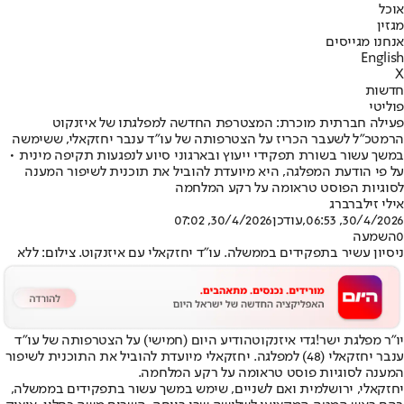
אוכל
מגזין
אנחנו מגייסים
English
X
חדשות
פוליטי
פעילה חברתית מוכרת: המצטרפת החדשה למפלגתו של איזנקוט
הרמטכ"ל לשעבר הכריז על הצטרפותה של עו"ד ענבר יחזקאלי, ששימשה
במשך עשור בשורת תפקידי ייעוץ ובארגוני סיוע לנפגעות תקיפה מינית •
על פי הודעת המפלגה, היא מיועדת להוביל את תוכנית לשיפור המענה
לסוגיות הפוסט טראומה על רקע המלחמה
אילי זילברברג
30/4/2026, 06:53
,עודכן
30/4/2026, 07:02
0
השמעה
ניסיון עשיר בתפקידים בממשלה. עו"ד יחזקאלי עם איזנקוט. צילום: ללא
יו"ר מפלגת ישר!
גדי איזנקוט
הודיע היום (חמישי) על הצטרפותה של עו"ד
ענבר יחזקאלי (48) למפלגה. יחזקאלי מיועדת להוביל את התוכנית לשיפור
המענה לסוגיות פוסט טראומה על רקע המלחמה.
יחזקאלי, ירושלמית ואם לשניים, שימש במשך עשור בתפקידים בממשלה,