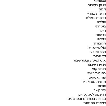
ForReal
מגזין השבוע
דעות
חדשות בארץ
חדשות בעולם
פוליטי
ביטחוני
חינוך
בריאות
משפט
תחבורה
פוליטי-מדיני
כללי ומידע
דף הבית
זמני כניסת וצאת שבת
מגזין השבוע
הורוסקופ
בחירות 2026
פודקאסטים
תחזית מזג אוויר
אודות
צור קשר
הרשמה לניוזלטרים
נבחרת הכתבים והפרשנים
משרות פתוחות