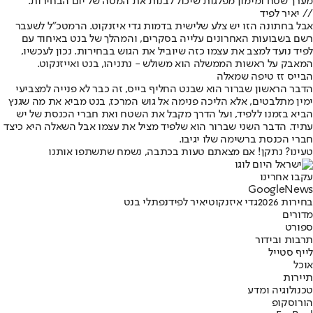
מערך שטח ומימון מפלגות שיכול לבנות את המטה של יום הבחירות.
// יאיר לפיד
אבל בחתונה הזו יש צלע שלישית בדמות גדי איזנקוט. הרמטכ"ל לשעבר
רשם בשבועות האחרונים עלייה בסקרים, והמהלך של בנט באיחוד עם
לפיד נועד למצב את עצמו כזה שיוביל את הגוש בבחירות. נכון לעכשיו,
המאבק על ראשות הממשלה הוא משולש - נתניהו, בנט ואייזנקוט.
הבייס זז טיפה שמאלה
הדבר הראשון שברור הוא שבנט החליף בייס, זה כבר לא פנייה למצביעי
ימין מתלבטים, אלא הליכה פנימה אל גוש המרכז, בנט מביא את מה שגנץ
הביא בזמנו ללפיד, ועל הדרך מקבל את השטח ואת חברי הכנסת של יש
עתיד. הדבר השני שברור הוא שלפיד מציל את עצמו אבל השאלה היא כיצד
חברי הכנסת ברשימה שלו יגיבו.
טעינו? נתקן! אם מצאתם טעות בכתבה, נשמח שתשתפו אותנו
עקבו אחרינו
G
o
o
g
l
e
News
בחירות 2026
גדי איזנקוט
יאיר לפיד
נפתלי בנט
מדורים
ספורט
תרבות ובידור
לייף סטייל
אוכל
תיירות
טכנולוגיה ומדע
הורוסקופ