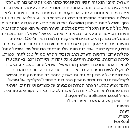
"ישראל היום" הוא גוף תקשורת שנוסד מתוך האמונה שהציבור הישראלי
ראוי לעיתונות טובה יותר, מאוזנת יותר ומדויקת יותר. עיתונות שמדברת
ולא צועקת. עיתונות אמינה, אובייקטיבית ועניינית. עיתונות אחרת וללא
תשלום. המהדורה המודפסת הראשונה פורסמה ב-30 ביולי 2007, וב-2010
הפך "ישראל היום" לעיתון הישראלי בעל שיעור החשיפה הגבוה ביותר בימי
חול. מו"ל העיתון היא ד"ר מרים אדלסון. העורך הראשי הוא עמר לחמנוביץ,
והעורך המייסד הוא עמוס רגב. אתרי האינטרנט של "ישראל היום" בעברית
ובאנגלית, כמו כן היישומונים (אפליקציות) לאנדרואיד ול-iOS, מציגים
חדשות מסביב לשעון, תוכן בלעדי, מבזקים ועדכונים, ניתוחים ופרשנויות,
וידיאו, פודקאסטים ושידורים חיים. פלטפורמות הדיגיטל של "ישראל היום"
כוללות ערוצי חדשות ודעות, תרבות ובידור, לייף סטייל, טכנולוגיה, ספורט,
כלכלה וצרכנות, בריאות, חיילים, אוכל, יהדות, תיירות ורכב. ב-2021 עלו
לאוויר האתר החדש והיישומון החדש של "ישראל היום" בעברית, במטרה
לספק לגולשים חוויה מהירה, עדכנית, בטוחה ונוחה. תכני המהדורה
המודפסת של העיתון זמינים גם באתר, במהדורה יומית מקוונת, ואפשר
לקבל אותם גם בניוזלטר. מועדון ההטבות הייחודי "הקליקה של ישראל
היום" מציע לגולשי האתר הנחות ומבצעים על מוצרים ושירותים. ישראל
היום פתוח להערות, לביקורת ולהצעות לשיפור מקהל הקוראים. פנו אלינו
במייל hayom@israelhayom.co.il.
יום ראשון, 26.4.2026
ט' באייר תשפ"ו
חדשות
דעות
ספורט
ForReal
תרבות ובידור