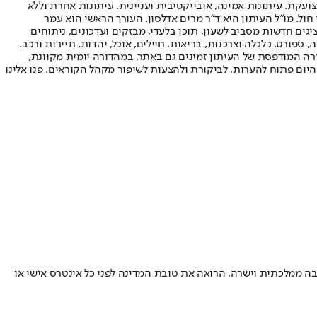
ועקת. עיתונות אמינה, אובייקטיבית ועניינית. עיתונות אחרת וללא
עור החשיפה הגבוה ביותר בימי חול. מו"ל העיתון היא ד"ר מרים אדלסון. העורך הראשי הוא עמר
 והעורך המייסד הוא עמוס רגב. אתרי האינטרנט של "ישראל היום" בעברית ובאנגלית, כמו כן היישומונים (אפליקציות) לאנדרואיד ול-iOS, מציגים חדשות מסביב לשעון, תוכן בלעדי, מבזקים ועדכונים, ניתוחים
, ספורט, כלכלה וצרכנות, בריאות, חיילים, אוכל, יהדות, תיירות ורכב.
דורה המודפסת של העיתון זמינים גם באתר, במהדורה יומית מקוונת,
היום פתוח להערות, לביקורת ולהצעות לשיפור מקהל הקוראים. פנו אלינו
בה ממלכתית וישרה, הרואה את טובת המדינה לפני כל אינטרס אישי או