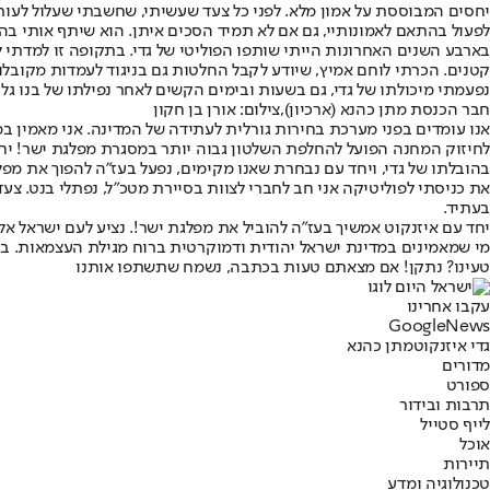
יחסים המבוססת על אמון מלא. לפני כל צעד שעשיתי, שחשבתי שעלול לעורר 
לפעול בהתאם לאמונותיי, גם אם לא תמיד הסכים איתן. הוא שיתף אותי בה
בארבע השנים האחרונות הייתי שותפו הפוליטי של גדי. בתקופה זו למדתי 
קטנים. הכרתי לוחם אמיץ, שיודע לקבל החלטות גם בניגוד לעמדות מקובלו
נפעמתי מיכולתו של גדי, גם בשעות ובימים הקשים לאחר נפילתו של בנו גל
חבר הכנסת מתן כהנא (ארכיון),צילום: אורן בן חקון
אנו עומדים בפני מערכת בחירות גורלית לעתידה של המדינה. אני מאמין במנ
לחיזוק המחנה הפועל להחלפת השלטון גבוה יותר במסגרת מפלגת ישר! יחד
בהובלתו של גדי, ויחד עם נבחרת שאנו מקימים, נפעל בעז"ה להפוך את מפל
את כניסתי לפוליטיקה אני חב לחברי לצוות בסיירת מטכ"ל, נפתלי בנט. צעד
בעתיד.
יחד עם איזנקוט אמשיך בעז"ה להוביל את מפלגת ישר!. נציע לעם ישראל א
מי שמאמינים במדינת ישראל יהודית ודמוקרטית ברוח מגילת העצמאות. בעז
טעינו? נתקן! אם מצאתם טעות בכתבה, נשמח שתשתפו אותנו
עקבו אחרינו
G
o
o
g
l
e
News
גדי איזנקוט
מתן כהנא
מדורים
ספורט
תרבות ובידור
לייף סטייל
אוכל
תיירות
טכנולוגיה ומדע