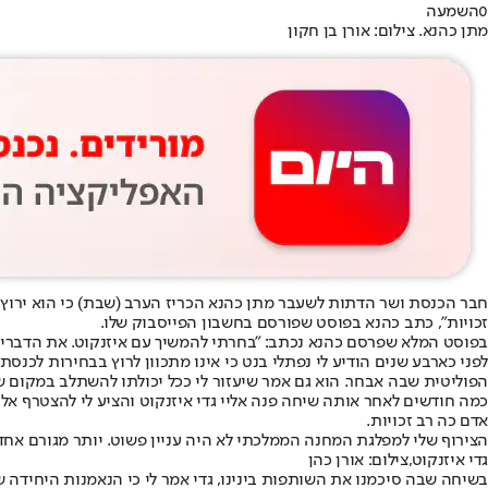
0
השמעה
מתן כהנא. צילום: אורן בן חקון
זכויות", כתב כהנא בפוסט שפורסם בחשבון הפייסבוק שלו.
בפוסט המלא שפרסם כהנא נכתב: "בחרתי להמשיך עם איזנקוט. את הדברים ה
הפוליטית שבה אבחר. הוא גם אמר שיעזור לי ככל יכולתו להשתלב במקום ש
כמה חודשים לאחר אותה שיחה פנה אליי גדי איזנקוט והציע לי להצטרף א
אדם כה רב זכויות.
הצירוף שלי למפלגת המחנה הממלכתי לא היה עניין פשוט. יותר מגורם אחד 
גדי איזנקוט,צילום: אורן כהן
בשיחה שבה סיכמנו את השותפות בינינו, גדי אמר לי כי הנאמנות היחידה ש