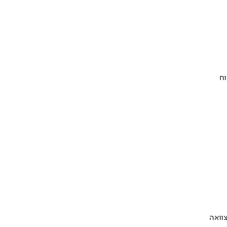
וח
וואה