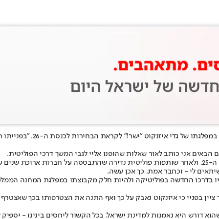
חבר הכנסת ושר הדתות לשעבר מ
באים אני כותב לאור שאלות שהופנו אליי לגבי המשך דרכי הפוליטית.
לפני כארבע שנים הודיע לי נפתלי בנט כי אינו מתכוון לרוץ בבחירות לכנסת ה-25, ולאחר שותפות פוליטית
יתאים לי - וכחבר אמת, כך אכן עשה.
ליו בדרכו החדשה בפוליטיקה ולהיות חלק מקבוצתו במפלגת המחנה הממלכת
ציין בפניי כי איזנקוט נאבק על כך ואף התנה את הצטרפותו בכך שאצטרף י
הוא דורש היא נאמנות למדינת ישראל. בכל הקשור ליחסים בינינו - יספיק