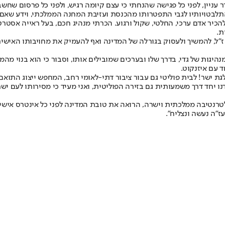
עניין, לפני כל פגישה שהנחתי כי עצם קיומה רגיש, ולפני כל פרסום שחשב
תלבטויותיו לגבי התפטרותו מהכנסת ועזיבת המחנה הממלכתי, וידע שאם ו
להכיר אדם ערכי, החלטי, שקול ורגוע. הכרתי מנהיג חכם, בעל ראייה אסט
ת.
 ז"ל, להמשיך ולעסוק בגורלה של המדינה ואף להעמיק את מחויבותו האישי
היגות של גדי, בדרך שלו ובערכים שמובילים אותו, וסבור כי הוא בנוי מה
 עם איזנקוט.
גת ישר! לבית פוליטי גם עבור ציבור דתי-לאומי רחב, המחפש ייצוג התואם
נו יחד דרך משמעותית גם בזירה הפוליטית, ואני מעיד כי מסירותו לעם ישר
לטרנטיבה ממלכתית וישרה, הרואה את טובת המדינה לפני כל אינטרס אישי 
"ה נעשה ונצליח".