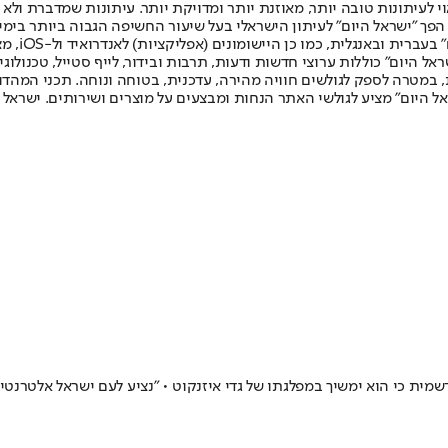
לעיתונות טובה יותר, מאוזנת יותר ומדויקת יותר. עיתונות שמדברת ולא צ
שלום. המהדורה המודפסת הראשונה פורסמה ב-30 ביולי 2007, וב-2010 הפך "ישראל היום" לעיתון הישראלי בעל שי
לחמנוביץ,
ל היום" כוללות ערוצי חדשות ודעות, תרבות ובידור, לייף סטייל, טכנולוגיה
ברית, במטרה לספק לגולשים חוויה מהירה, עדכנית, בטוחה ונוחה. תכני המה
ל היום" מציע לגולשי האתר הנחות ומבצעים על מוצרים ושירותים. ישראל 
מית כי הוא ימשיך במפלגתו של גדי איזנקוט • "נציע לעם ישראל אלטרנטי