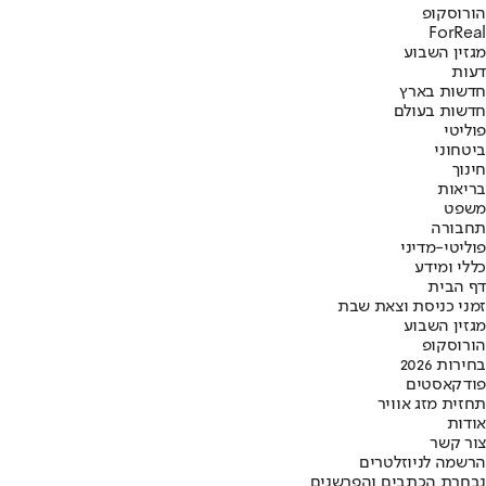
הורוסקופ
ForReal
מגזין השבוע
דעות
חדשות בארץ
חדשות בעולם
פוליטי
ביטחוני
חינוך
בריאות
משפט
תחבורה
פוליטי-מדיני
כללי ומידע
דף הבית
זמני כניסת וצאת שבת
מגזין השבוע
הורוסקופ
בחירות 2026
פודקאסטים
תחזית מזג אוויר
אודות
צור קשר
הרשמה לניוזלטרים
נבחרת הכתבים והפרשנים