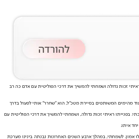
תן כהנא הכריז הערב (שבת) כי הוא ירוץ במפלגתו של גדי איזנקוט "ישר!" לקראת הבחירות לכנסת ה-26. "בפנייתו ראיתי זכות גדולה ושמחתי להמשיך את דרכי הפוליטית עם אדם כה רב
 נדירה שהתבססה על חברות ארוכת שנים עוד מהימים המשותפים בסיירת מטכ"ל, הוא "שחרר" אותי לפעול בדרך
י. בפנייתו ראיתי זכות גדולה, ושמחתי להמשיך את דרכי הפוליטית עם
חד איתו.
 לו אמון. לשמחתי, במהלך ארבע השנים האחרונות נבנתה בינינו מערכת