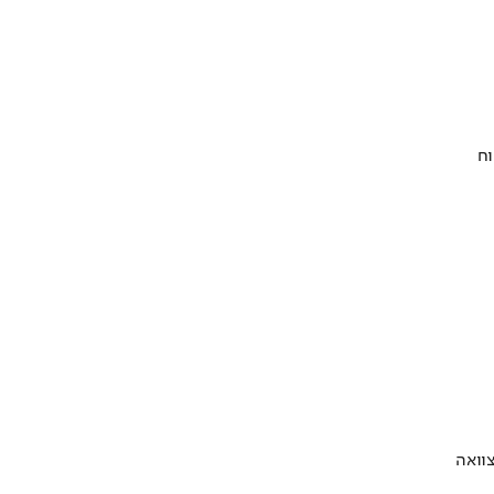
וח
וואה