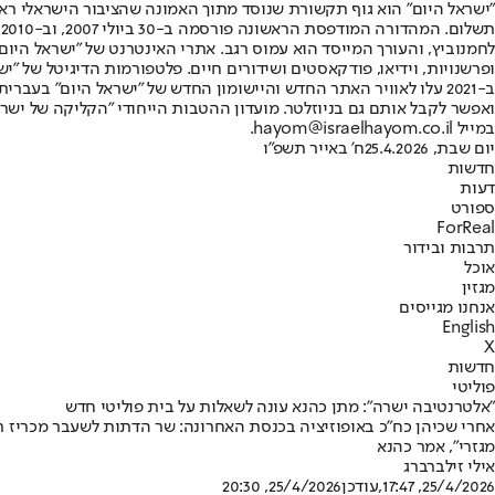
"ישראל היום" הוא גוף תקשורת שנוסד מתוך האמונה שהציבור הישראלי ראוי 
ת
ופרשנויות, וידיאו, פודקאסטים ושידורים חיים. פלטפורמות הדיגיטל של "ישרא
ב-2021 עלו לאוויר האתר החדש והיישומון החדש של "ישראל היום" בע
ואפשר לקבל אותם גם בניוזלטר. מועדון ההטבות הייחודי "הקליקה של ישרא
במייל hayom@israelhayom.co.il.
יום שבת, 25.4.2026
ח' באייר תשפ"ו
חדשות
דעות
ספורט
ForReal
תרבות ובידור
אוכל
מגזין
אנחנו מגייסים
English
X
חדשות
פוליטי
"אלטרנטיבה ישרה": מתן כהנא עונה לשאלות על בית פוליטי חדש
אחרי שכיהן כח"כ באופוזיציה בכנסת האחרונה: שר הדתות לשעבר מכריז רש
מגזרי", אמר כהנא
אילי זילברברג
25/4/2026, 17:47
,עודכן
25/4/2026, 20:30