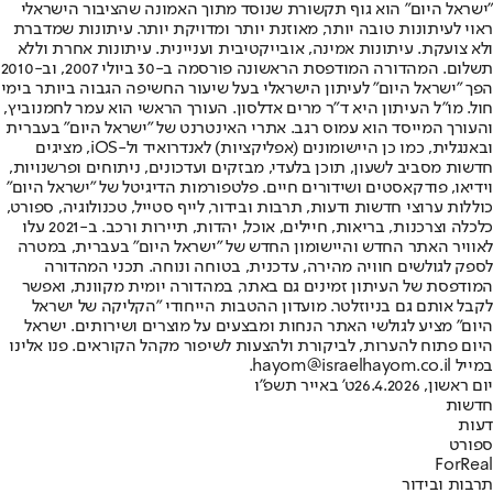
"ישראל היום" הוא גוף תקשורת שנוסד מתוך האמונה שהציבור הישראלי
ראוי לעיתונות טובה יותר, מאוזנת יותר ומדויקת יותר. עיתונות שמדברת
ולא צועקת. עיתונות אמינה, אובייקטיבית ועניינית. עיתונות אחרת וללא
תשלום. המהדורה המודפסת הראשונה פורסמה ב-30 ביולי 2007, וב-2010
הפך "ישראל היום" לעיתון הישראלי בעל שיעור החשיפה הגבוה ביותר בימי
חול. מו"ל העיתון היא ד"ר מרים אדלסון. העורך הראשי הוא עמר לחמנוביץ,
והעורך המייסד הוא עמוס רגב. אתרי האינטרנט של "ישראל היום" בעברית
ובאנגלית, כמו כן היישומונים (אפליקציות) לאנדרואיד ול-iOS, מציגים
חדשות מסביב לשעון, תוכן בלעדי, מבזקים ועדכונים, ניתוחים ופרשנויות,
וידיאו, פודקאסטים ושידורים חיים. פלטפורמות הדיגיטל של "ישראל היום"
כוללות ערוצי חדשות ודעות, תרבות ובידור, לייף סטייל, טכנולוגיה, ספורט,
כלכלה וצרכנות, בריאות, חיילים, אוכל, יהדות, תיירות ורכב. ב-2021 עלו
לאוויר האתר החדש והיישומון החדש של "ישראל היום" בעברית, במטרה
לספק לגולשים חוויה מהירה, עדכנית, בטוחה ונוחה. תכני המהדורה
המודפסת של העיתון זמינים גם באתר, במהדורה יומית מקוונת, ואפשר
לקבל אותם גם בניוזלטר. מועדון ההטבות הייחודי "הקליקה של ישראל
היום" מציע לגולשי האתר הנחות ומבצעים על מוצרים ושירותים. ישראל
היום פתוח להערות, לביקורת ולהצעות לשיפור מקהל הקוראים. פנו אלינו
במייל hayom@israelhayom.co.il.
יום ראשון, 26.4.2026
ט' באייר תשפ"ו
חדשות
דעות
ספורט
ForReal
תרבות ובידור