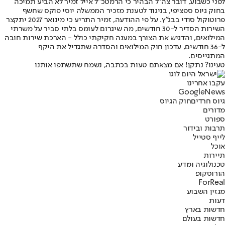
לפני כשבוע, דובר צה"ל הבהיר כי הרמטכ"ל אייל זמיר לא הביע תמיכה
בחוק גיוס ספציפי, בניגוד לטענת מזכיר הממשלה יוסי פוקס שחשף
פרוטוקול סודי בבג"ץ. על פי ההודעה, זמיר התריע כי מינואר 2027 יתקצר
השירות הסדיר ל-30 חודשים, מה שיגרום לעומס בלתי סביר על משרתי
המילואים, והדגיש את הצורך במענה חקיקתי כולל - הארכת שירות חובה
ל-36 חודשים, עדכון חוק המילואים והסדרה שתגדיל את היקף
המתגייסים.
טעינו? נתקן! אם מצאתם טעות בכתבה, נשמח שתשתפו אותנו
עקבו אחרינו
G
o
o
g
l
e
News
גיוס חרדים
חוק הגיוס
מדורים
ספורט
תרבות ובידור
לייף סטייל
אוכל
תיירות
טכנולוגיה ומדע
הורוסקופ
ForReal
מגזין השבוע
דעות
חדשות בארץ
חדשות בעולם