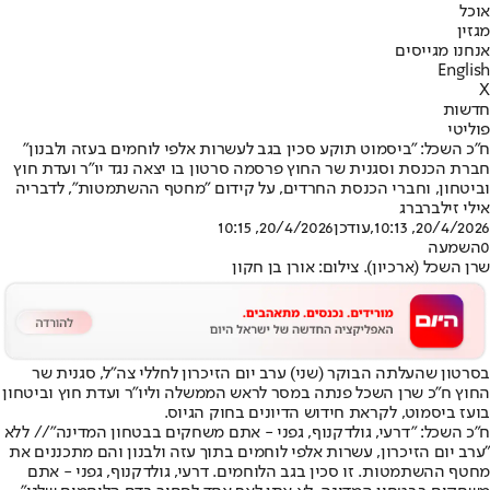
אוכל
מגזין
אנחנו מגייסים
English
X
חדשות
פוליטי
ח"כ השכל: "ביסמוט תוקע סכין בגב לעשרות אלפי לוחמים בעזה ולבנון"
חברת הכנסת וסגנית שר החוץ פרסמה סרטון בו יצאה נגד יו"ר ועדת חוץ
וביטחון, וחברי הכנסת החרדים, על קידום "מחטף ההשתמטות", לדבריה
אילי זילברברג
20/4/2026, 10:13
,עודכן
20/4/2026, 10:15
0
השמעה
שרן השכל (ארכיון). צילום: אורן בן חקון
בסרטון שהעלתה הבוקר (שני) ערב יום הזיכרון לחללי צה"ל, סגנית שר
החוץ ח"כ שרן השכל פנתה במסר לראש הממשלה וליו"ר ועדת חוץ וביטחון
בועז ביסמוט, לקראת חידוש הדיונים בחוק הגיוס.
ח"כ השכל: "דרעי, גולדקנוף, גפני - אתם משחקים בבטחון המדינה"// ללא
"ערב יום הזיכרון, עשרות אלפי לוחמים בתוך עזה ולבנון והם מתכננים את
מחטף ההשתמטות. זו סכין בגב הלוחמים. דרעי, גולדקנוף, גפני - אתם