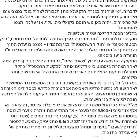
משחקים בבטחון המדינה. לא אתן לאף אחד לסחור בדם הלוחמים שלנו".
בועז ביסמוט וישראל אייכלר במליאת הכנסת,צילום: אורן בן חקון
לדבריה, "מי שיחזיר בפגרה חוק שלא נותן תגבורת לצה״ל בוגד במצביעים
שלו ויורק בפרצוף הלוחמים. אני אהיה שם לעצור את זה. צהל לא יהיה צבא
של פראיירים. יהיה כאן גוש חוסם בקואליציה. עליי. אני על זה. תצפו
להפתעות".
בהליכי הכנה לקריאה שנייה ושלישית
חוק הגיוס לחרדים - "חוק ההכרה בערך התורה ולומדיה" בפי תומכיו, "חוק
הפטור מגיוס" או "חוק ההשתמטות" בפי מתנגדיו - נמצא בוועדת החוץ
והביטחון של הכנסת בהליכי הכנה לקריאה שנייה ושלישית, בהובלת יו"ר
הוועדה בועז ביסמוט.
החקיקה הוקפאה עם פרוץ "שאגת הארי", והוחזרה להליך בסוף מרץ 2026
לאחר הצהרת ביסמוט כי מקדמים אותה "לבקשת הרמטכ"ל" כחלק
מחבילת חוקים הכוללת גם הארכת שירות החובה ל-36 חודשים וחוק
מילואים.
במקביל, בג"ץ דן ב-12 באפריל בבקשת ביזיון בית המשפט נגד הממשלה,
לאחר שזו לא גיבשה מדיניות אכיפה אפקטיבית כנדרש בפסק דינו המורחב
(9 שופטים) מיוני 2024, הקובע כי בהיעדר הסדר חקיקתי חלה על המדינה
חובה לגייס את בני הישיבות.
צה"ל הודיע כי החל משנת הגיוס 2026 אין לו מגבלת קליטה, והוציא כ-42
אלף צווי גיוס ו-5,500 צווי מעצר - אך ההתייצבות נותרה מזערית. נוסח
ביסמוט מעלה את גיל הפטור ל-26, קובע יעדי גיוס נמוכים (שנת גיוס
מאוחדת של 18 חודשים עד יוני 2027, 8,160 מתגייסים), מאפשר לספור
"חרדים לשעבר" ביעדים, ומטיל סנקציות פליליות רק אחרי שנתיים של
אי-עמידה בתנאים.