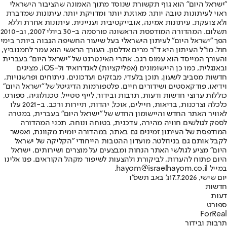
"ישראל היום" הוא גוף תקשורת שנוסד מתוך האמונה שהציבור הישראלי
ראוי לעיתונות טובה יותר, מאוזנת יותר ומדויקת יותר. עיתונות שמדברת
ולא צועקת. עיתונות אמינה, אובייקטיבית ועניינית. עיתונות אחרת וללא
תשלום. המהדורה המודפסת הראשונה פורסמה ב-30 ביולי 2007, וב-2010
הפך "ישראל היום" לעיתון הישראלי בעל שיעור החשיפה הגבוה ביותר בימי
חול. מו"ל העיתון היא ד"ר מרים אדלסון. העורך הראשי הוא עמר לחמנוביץ,
והעורך המייסד הוא עמוס רגב. אתרי האינטרנט של "ישראל היום" בעברית
ובאנגלית, כמו כן היישומונים (אפליקציות) לאנדרואיד ול-iOS, מציגים
חדשות מסביב לשעון, תוכן בלעדי, מבזקים ועדכונים, ניתוחים ופרשנויות,
וידיאו, פודקאסטים ושידורים חיים. פלטפורמות הדיגיטל של "ישראל היום"
כוללות ערוצי חדשות ודעות, תרבות ובידור, לייף סטייל, טכנולוגיה, ספורט,
כלכלה וצרכנות, בריאות, חיילים, אוכל, יהדות, תיירות ורכב. ב-2021 עלו
לאוויר האתר החדש והיישומון החדש של "ישראל היום" בעברית, במטרה
לספק לגולשים חוויה מהירה, עדכנית, בטוחה ונוחה. תכני המהדורה
המודפסת של העיתון זמינים גם באתר, במהדורה יומית מקוונת, ואפשר
לקבל אותם גם בניוזלטר. מועדון ההטבות הייחודי "הקליקה של ישראל
היום" מציע לגולשי האתר הנחות ומבצעים על מוצרים ושירותים. ישראל
היום פתוח להערות, לביקורת ולהצעות לשיפור מקהל הקוראים. פנו אלינו
במייל hayom@israelhayom.co.il.
יום שישי, 17.7.2026
ג' באב תשפ"ו
חדשות
דעות
ספורט
ForReal
תרבות ובידור