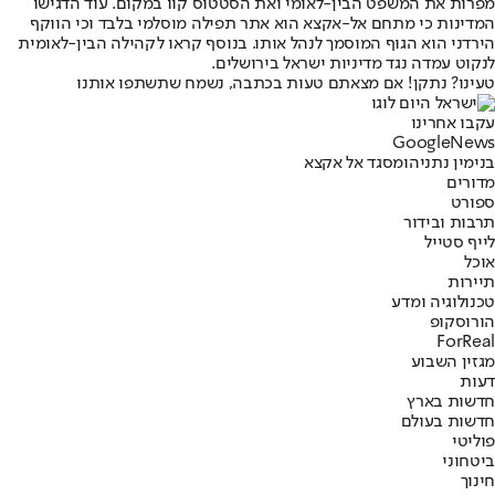
מפרות את המשפט הבין-לאומי ואת הסטטוס קוו במקום. עוד הדגישו
המדינות כי מתחם אל-אקצא הוא אתר תפילה מוסלמי בלבד וכי הווקף
הירדני הוא הגוף המוסמך לנהל אותו. בנוסף קראו לקהילה הבין-לאומית
לנקוט עמדה נגד מדיניות ישראל בירושלים.
טעינו? נתקן! אם מצאתם טעות בכתבה, נשמח שתשתפו אותנו
עקבו אחרינו
G
o
o
g
l
e
News
בנימין נתניהו
מסגד אל אקצא
מדורים
ספורט
תרבות ובידור
לייף סטייל
אוכל
תיירות
טכנולוגיה ומדע
הורוסקופ
ForReal
מגזין השבוע
דעות
חדשות בארץ
חדשות בעולם
פוליטי
ביטחוני
חינוך