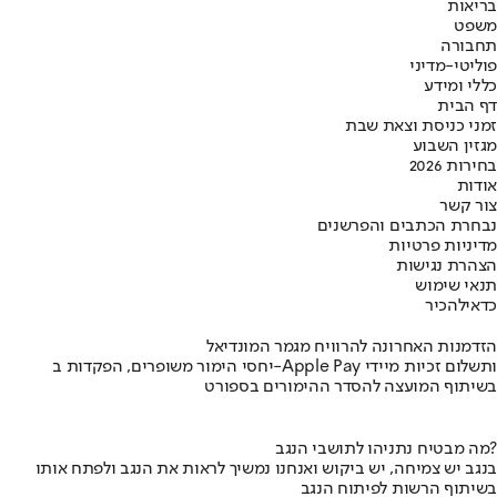
בריאות
משפט
תחבורה
פוליטי-מדיני
כללי ומידע
דף הבית
זמני כניסת וצאת שבת
מגזין השבוע
בחירות 2026
אודות
צור קשר
נבחרת הכתבים והפרשנים
מדיניות פרטיות
הצהרת נגישות
תנאי שימוש
כדאי
להכיר
הזדמנות האחרונה להרוויח מגמר המונדיאל
יחסי הימור משופרים, הפקדות ב-Apple Pay ותשלום זכיות מיידי
בשיתוף המועצה להסדר ההימורים בספורט
מה מבטיח נתניהו לתושבי הנגב?
בנגב יש צמיחה, יש ביקוש ואנחנו נמשיך לראות את הנגב ולפתח אותו
בשיתוף הרשות לפיתוח הנגב