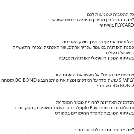
כל ההטבות שמגיעות לכם
מה ההבדל בין מועדון תעופה וכרטיס אשראי?
בשיתוף FLYCARD
בצל איומי איראן: כך נערך משק האנרגיה
פסגת האנרגיה במעמד שגריר ארה"ב, שר האנרגיה ובכירי התעשייה
בישראל ובעולם
בשיתוף המכון הישראלי לאנרגיה ולסביבה
צובעים את הבית? אל תעשו את הטעות הזו
מומחה BG BOND עושה סדר על המדפים ומציג את מותג הצבע SIMPLY
בשיתוף BG BOND
הזדמנות האחרונה להרוויח מגמר המונדיאל
יחסי הימור משופרים, הפקדות ב-Apple Pay ותשלום זכיות מיידי
בשיתוף המועצה להסדר ההימורים בספורט
מה מבטיח נתניהו לתושבי הנגב?