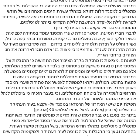
שעריו באופן מיידי בפני המתפללים המוסלמים.
במכתב שנשלח לראש הממשלה ציינו חברי הסיעה כי ההגבלות על כניסת
מתפללים למסגד חלות דווקא במהלך עשרת הימים האחרונים של חודש
הרמדאן - תקופה שבה הפעילות הדתית והרוחנית מגיעה לשיאה, במיוחד
לקראת לילת אל-קדר, הנחשבת ללילה הקדוש ביותר למוסלמים.
מהומות במסגד אל אקצא בהר הבית (ארכיון)
לדברי חברי הסיעה, המשך סגירת שערי המסגד עומד בסתירה למציאות
בשאר חלקי הארץ, שבה פועלים מרכזי קניות, מסעדות ובתי קפה כרגיל,
ואף הוחלט על חזרת תלמידים ללימודים בדרום - מה שלדבריהם מעיד על
חזרה הדרגתית לשגרה. עוד ציינו כי מאות בני אדם חגגו לאחרונה את חג
הפורים ברחבי הארץ.
לטענתם, מציאות זו מחזקת בקרב הציבור את התחושה כי ההגבלות על
המסגד אינן נובעות משיקולים ביטחוניים בלבד הקשורים למצב המלחמה,
אלא גם משיקולים פוליטיים ומניסיונות לרצות גורמים קיצוניים בממשלה.
במכתב הדגישו כי מניעת הגעת מתפללים למסגד בתקופה רגישה זו
פוגעת בחופש הפולחן, וקראו לממשלה לאפשר את פתיחת שערי המסגד
באופן מיידי. עוד הוסיפו כי הווקף האסלאמי מסוגל להבטיח את הנהלים
הדרושים לשמירה על ביטחון המתפללים, וכי בעבר הוכיח כי ביכולתו לנהל
את ענייני המסגד ולשמור על הסדר במתחם.
תפילת יום שישי האחרון של הרמדאן במסגד אל-אקצא בעיר העתיקה
בירושלים (ארכיון),צילום: ג'מאל עוואד/פלאש 90 (ארכיון)
בתוך כך, בשבוע שעבר פרסמו שורת מדינות מוסלמיות הודעה משותפת
המגנה את ישראל על ההחלטה לסגור את שערי מסגד אל-אקצא בפני
מתפללים מוסלמים במהלך חודש הרמדאן, בשל הגבלות פיקוד העורף.
בהודעה נטען כי ההגבלות על הכניסה לעיר העתיקה ולמקומות הקדושים