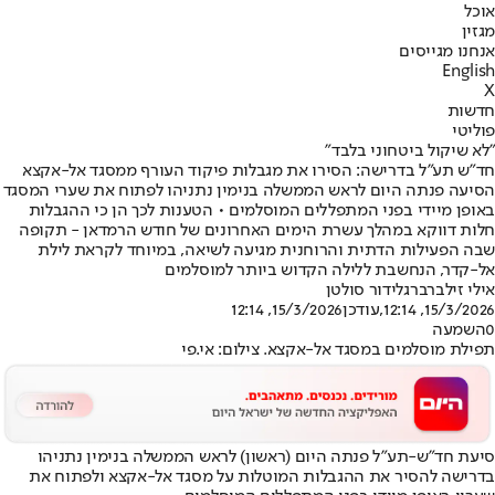
אוכל
מגזין
אנחנו מגייסים
English
X
חדשות
פוליטי
"לא שיקול ביטחוני בלבד"
חד"ש תע"ל בדרישה: הסירו את מגבלות פיקוד העורף ממסגד אל-אקצא
הסיעה פנתה היום לראש הממשלה בנימין נתניהו לפתוח את שערי המסגד
באופן מיידי בפני המתפללים המוסלמים • הטענות לכך הן כי ההגבלות
חלות דווקא במהלך עשרת הימים האחרונים של חודש הרמדאן - תקופה
שבה הפעילות הדתית והרוחנית מגיעה לשיאה, במיוחד לקראת לילת
אל-קדר, הנחשבת ללילה הקדוש ביותר למוסלמים
אילי זילברברג
לידור סולטן
15/3/2026, 12:14
,עודכן
15/3/2026, 12:14
0
השמעה
תפילת מוסלמים במסגד אל-אקצא. צילום: אי.פי
סיעת חד"ש-תע"ל פנתה היום (ראשון) לראש הממשלה בנימין נתניהו
בדרישה להסיר את ההגבלות המוטלות על מסגד אל-אקצא ולפתוח את