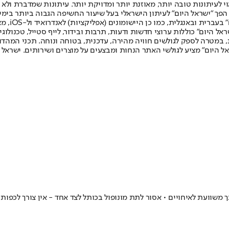
לעיתונות טובה יותר, מאוזנת יותר ומדויקת יותר. עיתונות שמדברת ולא צ
שלום. המהדורה המודפסת הראשונה פורסמה ב-30 ביולי 2007, וב-2010 הפך "ישראל היום" לעיתון הישראלי בעל שי
לחמנוביץ,
ל היום" כוללות ערוצי חדשות ודעות, תרבות ובידור, לייף סטייל, טכנולוגיה
ברית, במטרה לספק לגולשים חוויה מהירה, עדכנית, בטוחה ונוחה. תכני המה
ל היום" מציע לגולשי האתר הנחות ומבצעים על מוצרים ושירותים. ישראל 
וועת לאיחויים • אסור לתת מונופול בכותל לצד אחד - אין צורך לכפות ע