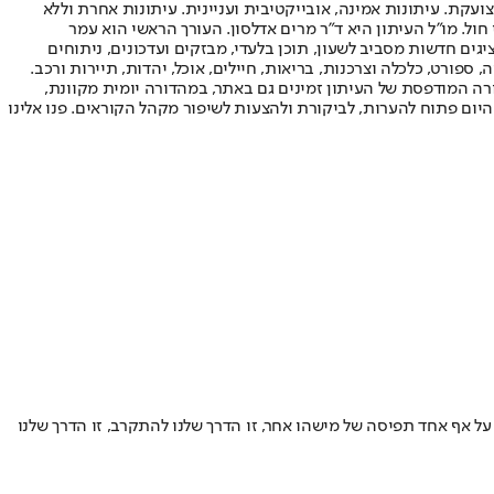
ועקת. עיתונות אמינה, אובייקטיבית ועניינית. עיתונות אחרת וללא
עור החשיפה הגבוה ביותר בימי חול. מו"ל העיתון היא ד"ר מרים אדלסון. העורך הראשי הוא עמר
 והעורך המייסד הוא עמוס רגב. אתרי האינטרנט של "ישראל היום" בעברית ובאנגלית, כמו כן היישומונים (אפליקציות) לאנדרואיד ול-iOS, מציגים חדשות מסביב לשעון, תוכן בלעדי, מבזקים ועדכונים, ניתוחים
, ספורט, כלכלה וצרכנות, בריאות, חיילים, אוכל, יהדות, תיירות ורכב.
דורה המודפסת של העיתון זמינים גם באתר, במהדורה יומית מקוונת,
היום פתוח להערות, לביקורת ולהצעות לשיפור מקהל הקוראים. פנו אלינו
ל אף אחד תפיסה של מישהו אחר, זו הדרך שלנו להתקרב, זו הדרך שלנו