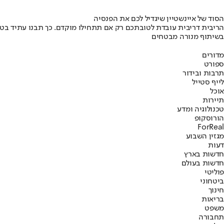
הסוד של איינשטיין שיגדיל לכם את הפנסיה
הריבית דריבית עובדת לטובתכם רק אם תתחילו מוקדם. כך תבנו עתיד בט
בשיתוף מנורה מבטחים
מדורים
ספורט
תרבות ובידור
לייף סטייל
אוכל
תיירות
טכנולוגיה ומדע
הורוסקופ
ForReal
מגזין השבוע
דעות
חדשות בארץ
חדשות בעולם
פוליטי
ביטחוני
חינוך
בריאות
משפט
תחבורה