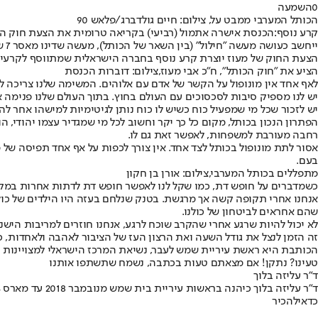
0
השמעה
הכותל המערבי ממבט על, צילום: חיים גולדברג/פלאש 90
קרע נוסף:
הכנסת אישרה אתמול (רביעי) בקריאה טרומית את הצעת חוק הש
ייחשב כעושה מעשה "חילול" (בין השאר של הכותל), מעשה שדינו מאסר 7 שנים.
הצעת החוק של מעוז יוצרת קרע נוסף בחברה הישראלית שמתווסף לקרעים ש
הציע את "חוק הכותל", ח"כ אבי מעוז,צילום: דוברות הכנסת
לאף אחד אין מונופול על הקשר של אדם עם אלוהים. המשימה שלנו צריכה לה
יש לנו מספיק סיבות לסכסוכים עם העולם בחוץ. בתוך העולם שלנו פנימה אנ
יש לזכור שכל מי שמפעיל כוח כשיש לו כוח נותן לגיטימיות למישהו אחר לה
הפתרון הנכון בכותל, מקום כל כך יקר וחשוב לכל מי שמגדיר עצמו יהודי,
רחבה מעורבת למשפחות, לאפשר זאת גם לו.
אסור לתת מונופול בכותל לצד אחד. אין צורך לכפות על אף אחד תפיסה של מ
בעם.
מתפללים בכותל המערבי,צילום: אורן בן חקון
כשמדברים על חופש דת, כמו שקל לנו לאפשר חופש דת לדתות אחרות במק
אנחנו אחרי תקופה קשה אך מרגשת. בטנק שנלחם בעזה היו הילדים של כולם.
שהם אחראים לביטחון של כולנו.
לא יכול להיות שרגע אחרי שהקרב שוכח לרגע, אנחנו חוזרים למריבות הישנ
זה הזמן לנצל את גודל השעה ואת הרצון העז של הציבור לאהבה ולאחדות, כד
הכותבת היא ראשת עיריית שמש לעבר, נשיאת המרכז הישראלי למצויינות ב
טעינו? נתקן! אם מצאתם טעות בכתבה, נשמח שתשתפו אותנו
ד"ר עליזה בלוך
ד"ר עליזה בלוך כיהנה בראשות עיריית בית שמש מנובמבר 2018 עד מארס 2024
כדאי
להכיר