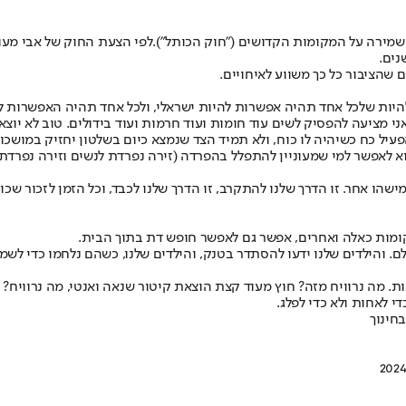
מירה על המקומות הקדושים ("חוק הכותל").
לפי הצעת החוק של אבי מעוז
הציבור כל כך משווע לאיחויים.
יות שלכל אחד תהיה אפשרות להיות ישראלי, ולכל אחד תהיה האפשרות לבחו
י מציעה להפסיק לשים עוד חומות ועוד חרמות ועוד בידולים. טוב לא יוצא
פעיל כח כשיהיה לו כוח, ולא תמיד הצד שנמצא כיום בשלטון יחזיק במושכו
 הוא לאפשר למי שמעוניין להתפלל בהפרדה (זירה נפרדת לנשים וזירה נפר
ישהו אחר. זו הדרך שלנו להתקרב, זו הדרך שלנו לכבד, וכל הזמן לזכור ש
ומות כאלה ואחרים, אפשר גם לאפשר חופש דת בתוך הבית.
 והילדים שלנו ידעו להסתדר בטנק, והילדים שלנו, כשהם נלחמו כדי לשמור
ות. מה נרוויח מזה? חוץ מעוד קצת הוצאת קיטור שנאה ואנטי, מה נרוויח?
י לאחות ולא כדי לפלג.
חינוך