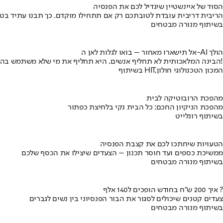
הסוד של איינשטיין שיגדיל לכם את הפנסיה
הריבית דריבית עובדת לטובתכם רק אם תתחילו מוקדם. כך תבנו עתיד בט
בשיתוף מנורה מבטחים
אל תישארו מאחור – בואו לגלות לאן ה-AI הולך
הבינה המלאכותית לא תחליף אנשים, היא תחליף את מי שלא משתמש בה!
בשיתוף HIT,המכון הטכנולוגי חולון
מהפכת הרובוטיקה לבית
מהפכת הניקיון החכם: כל הבית נקי בלחיצת כפתור
בשיתוף רונלייט
הטעויות שיחתכו לכם את קצבת הפנסיה
ממשיכת כספים ועד חוסר תכנון – הצעדים שיצילו את הכסף שלכם
בשיתוף מנורה מבטחים
איך 200 ש"ח בחודש הופכים ל140 אלף ?
צעדים קטנים שיכולים לסגור את הבור הפנסיוני בין נשים לגברים
בשיתוף מנורה מבטחים