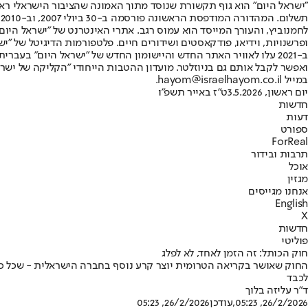
"ישראל היום" הוא גוף תקשורת שנוסד מתוך האמונה שהציבור הישראלי ראוי 
ת
ופרשנויות, וידיאו, פודקאסטים ושידורים חיים. פלטפורמות הדיגיטל של "ישרא
ב-2021 עלו לאוויר האתר החדש והיישומון החדש של "ישראל היום" בע
ואפשר לקבל אותם גם בניוזלטר. מועדון ההטבות הייחודי "הקליקה של ישרא
במייל hayom@israelhayom.co.il.
יום ראשון, 3.5.2026
ט"ז באייר תשפ"ו
חדשות
דעות
ספורט
ForReal
תרבות ובידור
אוכל
מגזין
אנחנו מגייסים
English
X
חדשות
פוליטי
חוק הכותל: זה הזמן לאחד, לא לפלג
החוק שאושר בקריאה הטרומית יוצר קרע נוסף בחברה הישראלית - שכל כך מש
לכבד
ד"ר עליזה בלוך
26/2/2026, 05:23
,עודכן
26/2/2026, 05:23