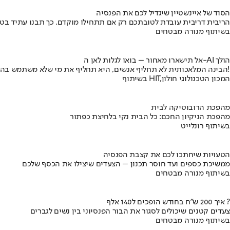
הסוד של איינשטיין שיגדיל לכם את הפנסיה
הריבית דריבית עובדת לטובתכם רק אם תתחילו מוקדם. כך תבנו עתיד בט
בשיתוף מנורה מבטחים
אל תישארו מאחור – בואו לגלות לאן ה-AI הולך
הבינה המלאכותית לא תחליף אנשים, היא תחליף את מי שלא משתמש בה!
בשיתוף HIT,המכון הטכנולוגי חולון
מהפכת הרובוטיקה לבית
מהפכת הניקיון החכם: כל הבית נקי בלחיצת כפתור
בשיתוף רונלייט
הטעויות שיחתכו לכם את קצבת הפנסיה
ממשיכת כספים ועד חוסר תכנון – הצעדים שיצילו את הכסף שלכם
בשיתוף מנורה מבטחים
איך 200 ש"ח בחודש הופכים ל140 אלף ?
צעדים קטנים שיכולים לסגור את הבור הפנסיוני בין נשים לגברים
בשיתוף מנורה מבטחים