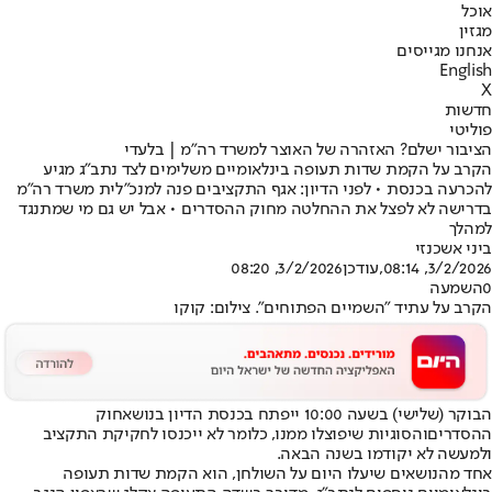
אוכל
מגזין
אנחנו מגייסים
English
X
חדשות
פוליטי
הציבור ישלם? האזהרה של האוצר למשרד רה"מ | בלעדי
הקרב על הקמת שדות תעופה בינלאומיים משלימים לצד נתב"ג מגיע
להכרעה בכנסת • לפני הדיון: אגף התקציבים פנה למנכ"לית משרד רה"מ
בדרישה לא לפצל את ההחלטה מחוק ההסדרים • אבל יש גם מי שמתנגד
למהלך
ביני אשכנזי
3/2/2026, 08:14
,עודכן
3/2/2026, 08:20
0
השמעה
הקרב על עתיד "השמיים הפתוחים". צילום: קוקו
הבוקר (שלישי) בשעה 10:00 ייפתח בכנסת הדיון בנושא
חוק
ההסדרים
והסוגיות שיפוצלו ממנו, כלומר לא ייכנסו לחקיקת התקציב
ולמעשה לא יקודמו בשנה הבאה.
אחד מהנושאים שיעלו היום על השולחן, הוא הקמת שדות תעופה