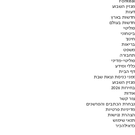
ForReal
מגזין השבוע
דעות
חדשות בארץ
חדשות בעולם
פוליטי
ביטחוני
חינוך
בריאות
משפט
תחבורה
פוליטי-מדיני
כללי ומידע
דף הבית
זמני כניסת וצאת שבת
מגזין השבוע
בחירות 2026
אודות
צור קשר
נבחרת הכתבים והפרשנים
מדיניות פרטיות
הצהרת נגישות
תנאי שימוש
כדאי
להכיר