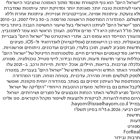
"ישראל היום" הוא גוף תקשורת שנוסד מתוך האמונה שהציבור הישראלי
ראוי לעיתונות טובה יותר, מאוזנת יותר ומדויקת יותר. עיתונות שמדברת
ולא צועקת. עיתונות אמינה, אובייקטיבית ועניינית. עיתונות אחרת וללא
תשלום. המהדורה המודפסת הראשונה פורסמה ב-30 ביולי 2007, וב-2010
הפך "ישראל היום" לעיתון הישראלי בעל שיעור החשיפה הגבוה ביותר בימי
חול. מו"ל העיתון היא ד"ר מרים אדלסון. העורך הראשי הוא עמר לחמנוביץ,
והעורך המייסד הוא עמוס רגב. אתרי האינטרנט של "ישראל היום" בעברית
ובאנגלית, כמו כן היישומונים (אפליקציות) לאנדרואיד ול-iOS, מציגים
חדשות מסביב לשעון, תוכן בלעדי, מבזקים ועדכונים, ניתוחים ופרשנויות,
וידיאו, פודקאסטים ושידורים חיים. פלטפורמות הדיגיטל של "ישראל היום"
כוללות ערוצי חדשות ודעות, תרבות ובידור, לייף סטייל, טכנולוגיה, ספורט,
כלכלה וצרכנות, בריאות, חיילים, אוכל, יהדות, תיירות ורכב. ב-2021 עלו
לאוויר האתר החדש והיישומון החדש של "ישראל היום" בעברית, במטרה
לספק לגולשים חוויה מהירה, עדכנית, בטוחה ונוחה. תכני המהדורה
המודפסת של העיתון זמינים גם באתר, במהדורה יומית מקוונת, ואפשר
לקבל אותם גם בניוזלטר. מועדון ההטבות הייחודי "הקליקה של ישראל
היום" מציע לגולשי האתר הנחות ומבצעים על מוצרים ושירותים. ישראל
היום פתוח להערות, לביקורת ולהצעות לשיפור מקהל הקוראים. פנו אלינו
במייל hayom@israelhayom.co.il.
יום רביעי, 3.6.2026
י"ח בסיון תשפ"ו
חדשות
דעות
ספורט
ForReal
תרבות ובידור