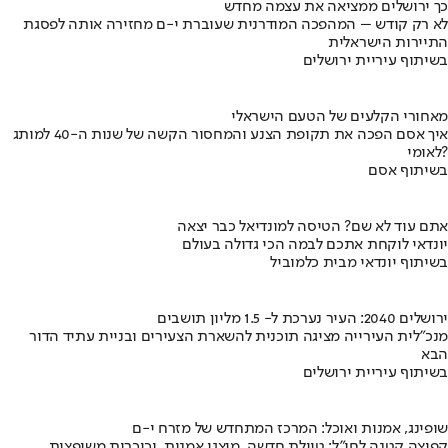
כך ירושלים ממציאה את עצמה מחדש
לא רק קודש – המהפכה המודרנית שעוברת י-ם מחזירה אותה לפסגת
התיירות הישראלית
בשיתוף עיריית ירושלים
מאחורי הקלעים של הטעם הישראלי
איך אסם הפכה את תקופת הצנע והמחסור הקשה של שנות ה-40 למותג
לאומי?
בשיתוף אסם
אתם עוד לא שם? הטיסה למונדיאל כבר יצאה
יונדאי לוקחת אתכם לבמה הכי גדולה בעולם
בשיתוף יונדאי מבית כלמוביל
ירושלים 2040: העיר נערכת ל- 1.5 מליון תושבים
מנכ"לית העירייה מציגה תוכנית להשארת הצעירים ובניית עתיד הדור
הבא
בשיתוף עיריית ירושלים
שופינג, אמנות ואוכל: המרכז המתחדש של מזרח י-ם
קפיצה קטנה לחו"ל: טיילת חדשה, מיצגי אמנות, וכיכרות משופצות