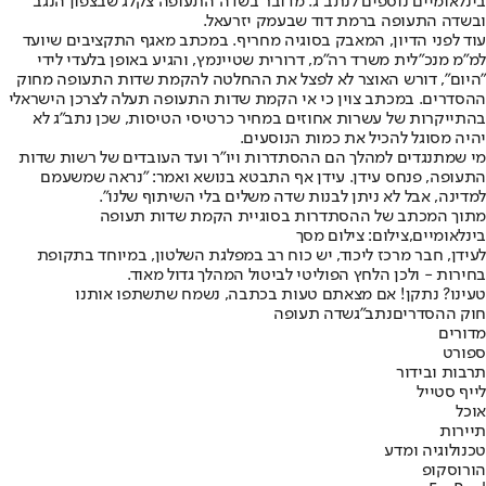
בינלאומיים נוספים לנתב״ג. מדובר בשדה התעופה צקלג שבצפון הנגב
ובשדה התעופה ברמת דוד שבעמק יזרעאל.
עוד לפני הדיון, המאבק בסוגיה מחריף. במכתב מאגף התקציבים שיועד
למ״מ מנכ״לית משרד רה״מ, דרורית שטיינמץ, והגיע באופן בלעדי לידי
"היום", דורש האוצר לא לפצל את ההחלטה להקמת שדות התעופה מחוק
ההסדרים. במכתב צוין כי אי הקמת שדות התעופה תעלה לצרכן הישראלי
ב
התייקרות של עשרות אחוזים במחיר כרטיסי הטיסו
ת, שכן נתב"ג לא
יהיה מסוגל להכיל את כמות הנוסעים.
מי שמתנגדים למהלך הם ההסתדרות ויו״ר ועד העובדים של רשות שדות
התעופה, פנחס עידן. עידן אף התבטא בנושא ואמר: "נראה שמשעמם
למדינה, אבל לא ניתן לבנות שדה משלים בלי השיתוף שלנו".
מתוך המכתב של ההסתדרות בסוגיית הקמת שדות תעופה
בינלאומיים,צילום: צילום מסך
לעידן, חבר מרכז ליכוד, יש כוח רב במפלגת השלטון, במיוחד בתקופת
בחירות - ולכן הלחץ הפוליטי לביטול המהלך גדול מאוד.
טעינו? נתקן! אם מצאתם טעות בכתבה, נשמח שתשתפו אותנו
חוק ההסדרים
נתב"ג
שדה תעופה
מדורים
ספורט
תרבות ובידור
לייף סטייל
אוכל
תיירות
טכנולוגיה ומדע
הורוסקופ