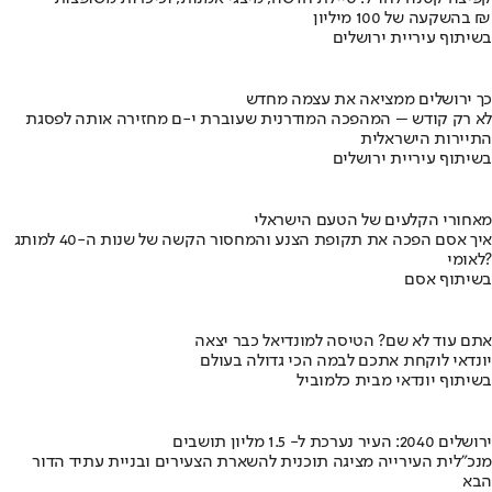
בהשקעה של 100 מיליון ₪
בשיתוף עיריית ירושלים
כך ירושלים ממציאה את עצמה מחדש
לא רק קודש – המהפכה המודרנית שעוברת י-ם מחזירה אותה לפסגת
התיירות הישראלית
בשיתוף עיריית ירושלים
מאחורי הקלעים של הטעם הישראלי
איך אסם הפכה את תקופת הצנע והמחסור הקשה של שנות ה-40 למותג
לאומי?
בשיתוף אסם
אתם עוד לא שם? הטיסה למונדיאל כבר יצאה
יונדאי לוקחת אתכם לבמה הכי גדולה בעולם
בשיתוף יונדאי מבית כלמוביל
ירושלים 2040: העיר נערכת ל- 1.5 מליון תושבים
מנכ"לית העירייה מציגה תוכנית להשארת הצעירים ובניית עתיד הדור
הבא