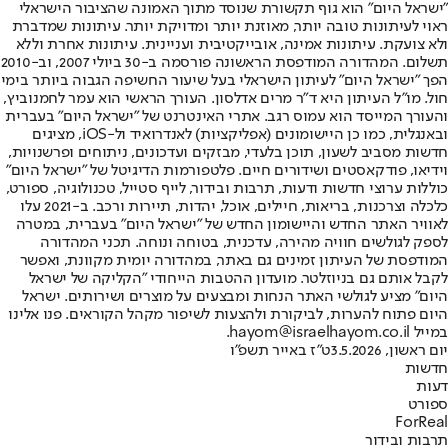
"ישראל היום" הוא גוף תקשורת שנוסד מתוך האמונה שהציבור הישראלי
ראוי לעיתונות טובה יותר, מאוזנת יותר ומדויקת יותר. עיתונות שמדברת
ולא צועקת. עיתונות אמינה, אובייקטיבית ועניינית. עיתונות אחרת וללא
תשלום. המהדורה המודפסת הראשונה פורסמה ב-30 ביולי 2007, וב-2010
הפך "ישראל היום" לעיתון הישראלי בעל שיעור החשיפה הגבוה ביותר בימי
חול. מו"ל העיתון היא ד"ר מרים אדלסון. העורך הראשי הוא עמר לחמנוביץ,
והעורך המייסד הוא עמוס רגב. אתרי האינטרנט של "ישראל היום" בעברית
ובאנגלית, כמו כן היישומונים (אפליקציות) לאנדרואיד ול-iOS, מציגים
חדשות מסביב לשעון, תוכן בלעדי, מבזקים ועדכונים, ניתוחים ופרשנויות,
וידיאו, פודקאסטים ושידורים חיים. פלטפורמות הדיגיטל של "ישראל היום"
כוללות ערוצי חדשות ודעות, תרבות ובידור, לייף סטייל, טכנולוגיה, ספורט,
כלכלה וצרכנות, בריאות, חיילים, אוכל, יהדות, תיירות ורכב. ב-2021 עלו
לאוויר האתר החדש והיישומון החדש של "ישראל היום" בעברית, במטרה
לספק לגולשים חוויה מהירה, עדכנית, בטוחה ונוחה. תכני המהדורה
המודפסת של העיתון זמינים גם באתר, במהדורה יומית מקוונת, ואפשר
לקבל אותם גם בניוזלטר. מועדון ההטבות הייחודי "הקליקה של ישראל
היום" מציע לגולשי האתר הנחות ומבצעים על מוצרים ושירותים. ישראל
היום פתוח להערות, לביקורת ולהצעות לשיפור מקהל הקוראים. פנו אלינו
במייל hayom@israelhayom.co.il.
יום ראשון, 3.5.2026
ט"ז באייר תשפ"ו
חדשות
דעות
ספורט
ForReal
תרבות ובידור