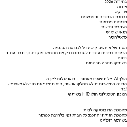
בחירות 2026
אודות
צור קשר
נבחרת הכתבים והפרשנים
מדיניות פרטיות
הצהרת נגישות
תנאי שימוש
כדאי
להכיר
הסוד של איינשטיין שיגדיל לכם את הפנסיה
הריבית דריבית עובדת לטובתכם רק אם תתחילו מוקדם. כך תבנו עתיד
בטוח
בשיתוף מנורה מבטחים
אל תישארו מאחור – בואו לגלות לאן ה-AI הולך
הבינה המלאכותית לא תחליף אנשים, היא תחליף את מי שלא משתמש
בה!
בשיתוף HIT,המכון הטכנולוגי חולון
מהפכת הרובוטיקה לבית
מהפכת הניקיון החכם: כל הבית נקי בלחיצת כפתור
בשיתוף רונלייט