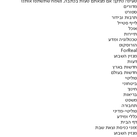
טעינו? נתקן! אם מצאתם טעות בכתבה, נשמח שתשתפו אותנו
מדורים
ספורט
תרבות ובידור
לייף סטייל
אוכל
תיירות
טכנולוגיה ומדע
הורוסקופ
ForReal
מגזין השבוע
דעות
חדשות בארץ
חדשות בעולם
פוליטי
ביטחוני
חינוך
בריאות
משפט
תחבורה
פוליטי-מדיני
כללי ומידע
דף הבית
זמני כניסת וצאת שבת
מגזין השבוע