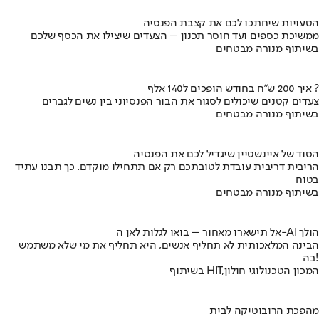
הטעויות שיחתכו לכם את קצבת הפנסיה
ממשיכת כספים ועד חוסר תכנון – הצעדים שיצילו את הכסף שלכם
בשיתוף מנורה מבטחים
איך 200 ש"ח בחודש הופכים ל140 אלף ?
צעדים קטנים שיכולים לסגור את הבור הפנסיוני בין נשים לגברים
בשיתוף מנורה מבטחים
הסוד של איינשטיין שיגדיל לכם את הפנסיה
הריבית דריבית עובדת לטובתכם רק אם תתחילו מוקדם. כך תבנו עתיד
בטוח
בשיתוף מנורה מבטחים
אל תישארו מאחור – בואו לגלות לאן ה-AI הולך
הבינה המלאכותית לא תחליף אנשים, היא תחליף את מי שלא משתמש
בה!
בשיתוף HIT,המכון הטכנולוגי חולון
מהפכת הרובוטיקה לבית