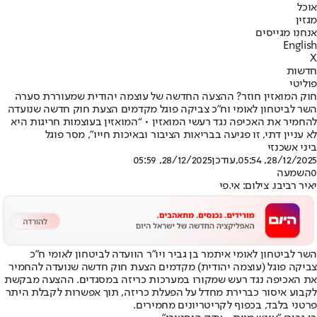
אוכל
מגזין
אנחנו מגייסים
English
X
חדשות
פוליטי
חוק המואזין חוזר? ההצעה החדשה של עוצמה יהודית שמעוררת סערה
השר לביטחון לאומי וח״כ צביקה פוגל מקדמים הצעת חוק חדשה שנועדה
להחמיר את האכיפה נגד רעשי המואזין • “המואזין בעוצמות חריגות היא
לא עניין דתי, זו פגיעה בבריאות הציבור ובאיכות חייו", מסר פוגל
ביני אשכנזי
28/12/2025, 05:54
,עודכן
28/12/2025, 05:59
0
השמעה
יאיר רביבו. צילום: אי.פי
השר לביטחון לאומי איתמר בן גביר ויו״ר הוועדה לביטחון לאומי ח״כ
צביקה פוגל (עוצמה יהודית) מקדמים הצעת חוק חדשה שנועדה להחמיר
את האכיפה נגד רעש שמקורו במערכות כריזה במסגדים. ההצעה מבקשת
לקבוע איסור כברירת מחדל על הפעלת כריזה, תוך אפשרות לקבלת היתר
פרטני בלבד, בכפוף לקריטריונים מחמירים.