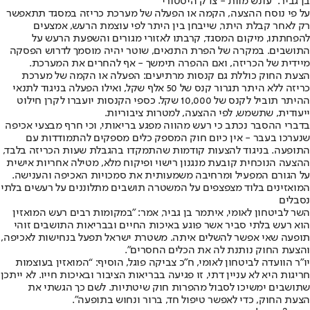
בן גביר: "עונש מוות - צדק היסטורי"
על פי נוסח ההצעה, הקמה או הפעלה של מערכת כריזה במסגד תתאפשר
רק לאחר קבלת היתר, שייבחן בין היתר לפי עוצמת הרעש, אמצעים
להפחתתו, מיקום המסגד, קרבתו לאזורי מגורים והשפעת הרעש על
התושבים. במקרה של הפרת התנאים, שוטר יהיה מוסמך לדרוש הפסקה
מיידית של הכריזה, ואם ההפרה תימשך - אף להחרים את המערכת.
הצעת החוק כוללת גם קנסות מרתיעים: הפעלה או הקמה של מערכת
כריזה ללא היתר תגרור קנס של 50 אלף שקל, ואילו הפעלה בניגוד לתנאי
ההיתר תוביל לקנס של 10,000 שקל. כספי הקנסות יועברו לקרן חילוט
ייעודית, שתשמש, לפי ההצעה, למטרות ציבוריות.
בדברי ההסבר נכתב כי רעש מהווה מפגע בריאותי, וכי חרף מבצעי אכיפה
שנערכו בעבר - אין כיום חוק המספק כלים מספקים להתמודדות עם
התופעה. בניגוד להצעות קודמות שהתמקדו בהגבלת שעות הכריזה בלבד,
ההצעה הנוכחית קובעת מנגנון רישוי ופיקוח מלא, מטילה אחריות אישית
על הגורם המפעיל ומרחיבה משמעותית את סמכויות האכיפה והענישה.
המואזינים בלוד מצפצפים על המשטרה תושבים מתלוננים על רעשים בלתי
נסבלים
השר לביטחון לאומי, איתמר בן גביר, אמר: ״במקומות רבים רעש המואזין
הוא רעש בלתי סביר אשר פוגע באיכות החיים ובבריאות התושבים זוהי
תופעה שאי אפשר להשלים איתה. משטרת ישראל תפעל בנחישות לאכיפה,
והצעת החוק נותנת לה את הכלים החסרים״.
יו״ר הוועדה לביטחון לאומי, ח״כ צביקה פוגל, הוסיף: “המואזין בעוצמות
חריגות היא לא עניין דתי, זו פגיעה בבריאות הציבור ובאיכות חייו. לא ייתכן
שתושבים ימשיכו לסבול מהפרות חוק שיטתיות. לשם כך הגשתי את
הצעת החוק, כדי לאפשר טיפול חד, ברור ונחוש בתופעה״.