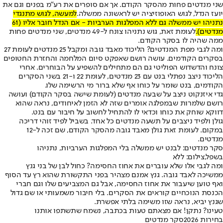
שני מנדטים פחות מהסקר הקודם. אך אם סופרים את רע"מ בפנים וגם את
יועז הנדל, לגוש האופוזיציה יש לראשונה ממשלה.
למעשה, לגוש מתנגדי
נתניהו יש ממשלה גם ללא המפלגות הערביות - אם הנדל חובר אליו (61
מנדטים).
לעומת זאת, גוש נתניהו צונח ל-49 מנדטים, שני מנדטים פחות
ממה שהיה לו בסקר הקודם.
ומה לגבי מפת המנדטים? הליכוד מאבד גובה ומקבל 25 מנדטים לעומת 27
בסקרים הקודמים. עושה רושם שאפקט סיום המלחמה והחזרת החטופים
צונח והדשדוש הפוליטי גם הם מתחילים להשפיע על הבוחרים. אחרי
הליכוד ניצב נפתלי בנט עם 23 מנדטים, לעומת 22 ו-21 בשני הסקרים
הקודמים, בנט שומר על כוחו אף שלא ברור מי הרשימה שלו.
גדי איזנקוט ניצב על שבעה מנדטים (לעומת שישה בסקר הקודם) ועושה
רושם שלמרות שבמפלגה אומרים שזה לא הזמן לאיחודים, נראה שהוא
דווקא שוחק את כוחו וכדאי לו להתחיל לחשוב על חיבור עם בנט.
גולן ולפיד ניצבים על תשעה מנדטים כל אחד. בשביל לפיד זוהי דריכה
במקום. לעומת זאת גולן מאבד גובה מהסקר הקודם, שם זכה ל-12
מנדטים.
סקר מנדטים: לבנט יש ממשלה בלי המפלגות הערביות, נתניהו
בשפל,צילום: ללא
ומה לגבי אלו שלא עוברים את אחוז החסימה? כחול לבן של בני גנץ
ממשיכה לאבד גובה. גנץ אמנם מצהיר בפני התקשורת שהוא רץ עד הסוף
ואף טוען שיעבור את אחוז החסימה, אבל גם המצביעים שלו וגם חברי
הכנסת הנוכחיים קוראים את הסקרים. בלי חיבור משמעותי או שם גדול
שגנץ יביא, נראה שזו משימה בלתי אפשרת.
טעינו? נתקן! אם מצאתם טעות בכתבה, נשמח שתשתפו אותנו
בחירות 2026
סקר מנדטים