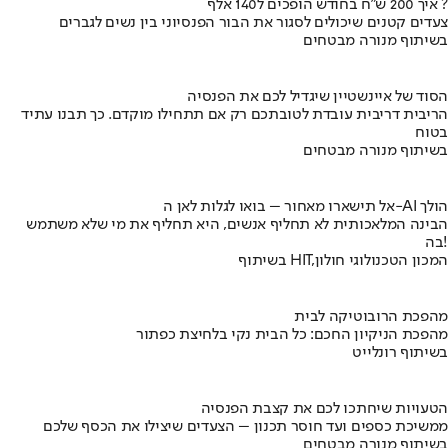
איך 200 ש"ח בחודש הופכים ל140 אלף ?
צעדים קטנים שיכולים לסגור את הבור הפנסיוני בין נשים לגברים
בשיתוף מנורה מבטחים
הסוד של איינשטיין שיגדיל לכם את הפנסיה
הריבית דריבית עובדת לטובתכם רק אם תתחילו מוקדם. כך תבנו עתיד
בטוח
בשיתוף מנורה מבטחים
אל תישארו מאחור – בואו לגלות לאן ה-AI הולך
הבינה המלאכותית לא תחליף אנשים, היא תחליף את מי שלא משתמש
בה!
בשיתוף HIT,המכון הטכנולוגי חולון
מהפכת הרובוטיקה לבית
מהפכת הניקיון החכם: כל הבית נקי בלחיצת כפתור
בשיתוף רונלייט
הטעויות שיחתכו לכם את קצבת הפנסיה
ממשיכת כספים ועד חוסר תכנון – הצעדים שיצילו את הכסף שלכם
בשיתוף מנורה מבטחים