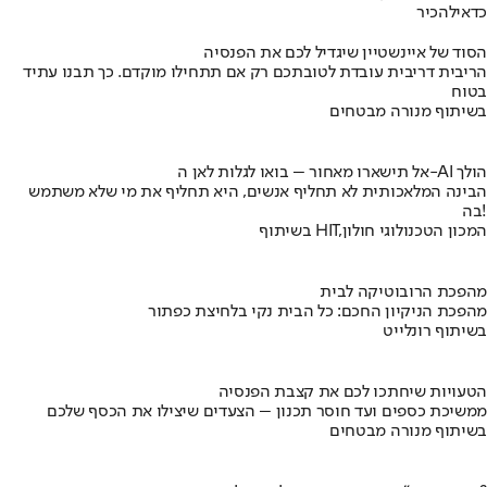
כדאי
להכיר
הסוד של איינשטיין שיגדיל לכם את הפנסיה
הריבית דריבית עובדת לטובתכם רק אם תתחילו מוקדם. כך תבנו עתיד
בטוח
בשיתוף מנורה מבטחים
אל תישארו מאחור – בואו לגלות לאן ה-AI הולך
הבינה המלאכותית לא תחליף אנשים, היא תחליף את מי שלא משתמש
בה!
בשיתוף HIT,המכון הטכנולוגי חולון
מהפכת הרובוטיקה לבית
מהפכת הניקיון החכם: כל הבית נקי בלחיצת כפתור
בשיתוף רונלייט
הטעויות שיחתכו לכם את קצבת הפנסיה
ממשיכת כספים ועד חוסר תכנון – הצעדים שיצילו את הכסף שלכם
בשיתוף מנורה מבטחים