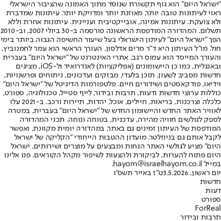
"ישראל היום" הוא גוף תקשורת שנוסד מתוך האמונה שהציבור הישראלי
ראוי לעיתונות טובה יותר, מאוזנת יותר ומדויקת יותר. עיתונות שמדברת
ולא צועקת. עיתונות אמינה, אובייקטיבית ועניינית. עיתונות אחרת וללא
תשלום. המהדורה המודפסת הראשונה פורסמה ב-30 ביולי 2007, וב-2010
הפך "ישראל היום" לעיתון הישראלי בעל שיעור החשיפה הגבוה ביותר בימי
חול. מו"ל העיתון היא ד"ר מרים אדלסון. העורך הראשי הוא עמר לחמנוביץ,
והעורך המייסד הוא עמוס רגב. אתרי האינטרנט של "ישראל היום" בעברית
ובאנגלית, כמו כן היישומונים (אפליקציות) לאנדרואיד ול-iOS, מציגים
חדשות מסביב לשעון, תוכן בלעדי, מבזקים ועדכונים, ניתוחים ופרשנויות,
וידיאו, פודקאסטים ושידורים חיים. פלטפורמות הדיגיטל של "ישראל היום"
כוללות ערוצי חדשות ודעות, תרבות ובידור, לייף סטייל, טכנולוגיה, ספורט,
כלכלה וצרכנות, בריאות, חיילים, אוכל, יהדות, תיירות ורכב. ב-2021 עלו
לאוויר האתר החדש והיישומון החדש של "ישראל היום" בעברית, במטרה
לספק לגולשים חוויה מהירה, עדכנית, בטוחה ונוחה. תכני המהדורה
המודפסת של העיתון זמינים גם באתר, במהדורה יומית מקוונת, ואפשר
לקבל אותם גם בניוזלטר. מועדון ההטבות הייחודי "הקליקה של ישראל
היום" מציע לגולשי האתר הנחות ומבצעים על מוצרים ושירותים. ישראל
היום פתוח להערות, לביקורת ולהצעות לשיפור מקהל הקוראים. פנו אלינו
במייל hayom@israelhayom.co.il.
יום ראשון, 3.5.2026
ט"ז באייר תשפ"ו
חדשות
דעות
ספורט
ForReal
תרבות ובידור