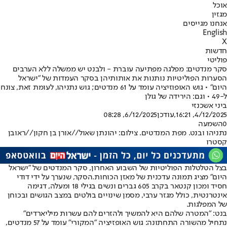
אוכל
מגזין
אנחנו מגייסים
English
X
חדשות
פוליטי
סקר מנדטים: מפלגה מפתיעה עוברת - ולבנט יש ממשלה ללא הערבים
הסערות הפוליטיות נותנות את אותותיהן בסקר העמדות של "ישראל
היום" • גוש האופוזיציה עומד על 61 מנדטים; גוש נתניהו, לעומת זאת, צונח
ל-49 • וגם: הירידה של גולן
ביני אשכנזי
4/12/2025, 16:21
,עודכן
6/12/2025, 08:28
0
השמעה
נתניהו ובנט. מפת המנדטים. צילום: יהונתן שאול//אורן בן חקון//ראובן
קסטרו
בצל הטלטלות הפוליטיות של השבוע האחרון, סקר המנדטים של "ישראל
היום" מציג תמונה עדכנית של מאזן הכוחות.
הסקר, שנערך על ידי דודי
חסיד ומכון קנטאר בקרב 605 גברים ונשים בגילי 18 ומעלה, דגימה
אינטרנטית, כולל מגזר ערבי, מסמן שינויים בולטים במצב הגושים ובכוחן
של המפלגות.
בנט: ״המטרה שלהם היא להמשיך ולהזרים להם עשרות מיליארדים״
נתחיל מהשורה התחתונה: גוש האופזיציה "המקורי" עומד על 57 מנדטים,