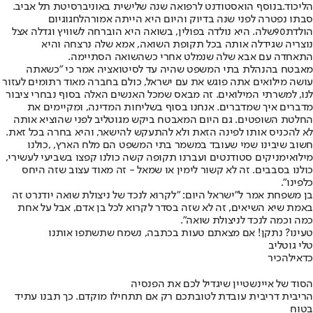
הליכוד.
בנוסף הוא
סטודנט לרפואה שנה שלישית באוניברסיטת תל אביב
.
סבתו נפטרה לפני שנה בדיוק והיום היא הייתה אמורה
לחגוג
יום
הולדת
90
שלה. היא נולדה בפולין, בשואה היא הוברחה לשוויץ וגדלה אצל
נוצריה שגידלה אותה בכל תקופת השואה, אמא שלה נרצחה והיא
התאחדה עם אבא שלה שנמלט אחרי כשהשואה הסתיימה
.
מאבטח בהנהלת בתי המשפט שהיה עד לסיטואציה אמר כי "כשאתה
עושה מילואים אתה פוגש את עם ישראל, כולם בחברה מאוד רתומים לעזור
לנו, למשרתי המילואים. זה מבאס שמכל האנשים האלה בסוף נבחרי ציבור
מדברים איך שמדברים. אנחנו בסוף בשליחות המדינה, ומקיימים את
החלטת השופטים. גם היום המאבטח ביקש מגוטליב לפני שהוציא אותה
לא להכניס אותו לפינה הזאת ולא להתעקש להישאר, והיא בחרה בכל זאת.
חשוב שיבינו שמי שעובד במשמר בתי המשפט הם מלח הארץ, ,כולנו
מילואימניקים סטודנטים ועברנו תקופה קשה כולנו קפצו בשביעי לעשירי,
כולנו בסבבים. זה לא קשור לימין או שמאל - זה מאוד עצוב שזה היחס
כלפינו".
בן משפחת אמר ל"ישראל היום: "לקרוא לנכד של ניצולת שואה יודנרט זה
באמת שיא השיאים, זה לא שזה בסדר לקרוא לכל בן אדם, אבל על אחת
כמה וכמה לנכד לניצולת שואה"
.
טעינו? נתקן! אם מצאתם טעות בכתבה, נשמח שתשתפו אותנו
טלי גוטליב
כדאי
להכיר
הסוד של איינשטיין שיגדיל לכם את הפנסיה
הריבית דריבית עובדת לטובתכם רק אם תתחילו מוקדם. כך תבנו עתיד
בטוח