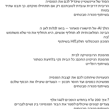
הסוד של איינשטיין שיגדיל לכם את הפנסיה
הריבית דריבית עובדת לטובתכם רק אם תתחילו מוקדם. כך תבנו עתיד
בטוח
בשיתוף מנורה מבטחים
אל תישארו מאחור – בואו לגלות לאן ה-AI הולך
הבינה המלאכותית לא תחליף אנשים, היא תחליף את מי שלא משתמש
בה!
בשיתוף HIT,המכון הטכנולוגי חולון
מהפכת הרובוטיקה לבית
מהפכת הניקיון החכם: כל הבית נקי בלחיצת כפתור
בשיתוף רונלייט
הטעויות שיחתכו לכם את קצבת הפנסיה
ממשיכת כספים ועד חוסר תכנון – הצעדים שיצילו את הכסף שלכם
בשיתוף מנורה מבטחים
איך 200 ש"ח בחודש הופכים ל140 אלף ?
צעדים קטנים שיכולים לסגור את הבור הפנסיוני בין נשים לגברים
בשיתוף מנורה מבטחים