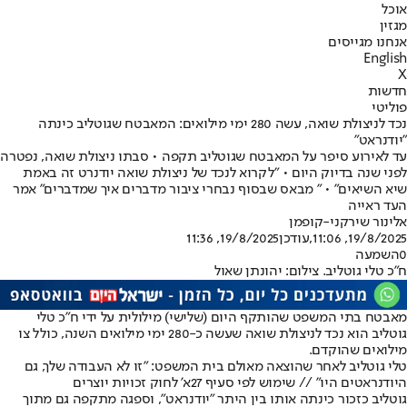
אוכל
מגזין
אנחנו מגייסים
English
X
חדשות
פוליטי
נכד לניצולת שואה, עשה 280 ימי מילואים: המאבטח שגוטליב כינתה
"יודנראט"
עד לאירוע סיפר על המאבטח שגוטליב תקפה • סבתו ניצולת שואה, נפטרה
לפני שנה בדיוק היום • ״לקרוא לנכד של ניצולת שואה יודנרט זה באמת
שיא השיאים" • " מבאס שבסוף נבחרי ציבור מדברים איך שמדברים" אמר
העד ראייה
אלינור שירקני-קופמן
19/8/2025, 11:06
,עודכן
19/8/2025, 11:36
0
השמעה
ח"כ טלי גוטליב. צילום: יהונתן שאול
מאבטח בתי המשפט שהותקף היום (שלישי) מילולית על ידי ח"כ טלי
גוטליב הוא נכד לניצולת שואה שעשה כ-280 ימי מילואים השנה, כולל צו
מילואים שהוקדם.
טלי גוטליב לאחר שהוצאה מאולם בית המשפט: "זו לא העבודה שלך, גם
היודנראטים היו" // שימוש לפי סעיף 27א' לחוק זכויות יוצרים
גוטליב כזכור כינתה אותו בין היתר "יודנראט", וספגה מתקפה גם מתוך