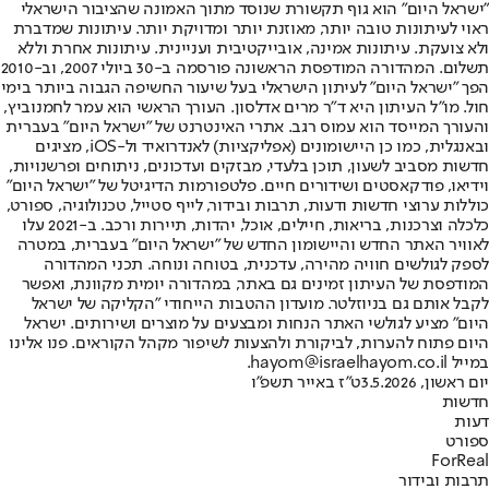
"ישראל היום" הוא גוף תקשורת שנוסד מתוך האמונה שהציבור הישראלי
ראוי לעיתונות טובה יותר, מאוזנת יותר ומדויקת יותר. עיתונות שמדברת
ולא צועקת. עיתונות אמינה, אובייקטיבית ועניינית. עיתונות אחרת וללא
תשלום. המהדורה המודפסת הראשונה פורסמה ב-30 ביולי 2007, וב-2010
הפך "ישראל היום" לעיתון הישראלי בעל שיעור החשיפה הגבוה ביותר בימי
חול. מו"ל העיתון היא ד"ר מרים אדלסון. העורך הראשי הוא עמר לחמנוביץ,
והעורך המייסד הוא עמוס רגב. אתרי האינטרנט של "ישראל היום" בעברית
ובאנגלית, כמו כן היישומונים (אפליקציות) לאנדרואיד ול-iOS, מציגים
חדשות מסביב לשעון, תוכן בלעדי, מבזקים ועדכונים, ניתוחים ופרשנויות,
וידיאו, פודקאסטים ושידורים חיים. פלטפורמות הדיגיטל של "ישראל היום"
כוללות ערוצי חדשות ודעות, תרבות ובידור, לייף סטייל, טכנולוגיה, ספורט,
כלכלה וצרכנות, בריאות, חיילים, אוכל, יהדות, תיירות ורכב. ב-2021 עלו
לאוויר האתר החדש והיישומון החדש של "ישראל היום" בעברית, במטרה
לספק לגולשים חוויה מהירה, עדכנית, בטוחה ונוחה. תכני המהדורה
המודפסת של העיתון זמינים גם באתר, במהדורה יומית מקוונת, ואפשר
לקבל אותם גם בניוזלטר. מועדון ההטבות הייחודי "הקליקה של ישראל
היום" מציע לגולשי האתר הנחות ומבצעים על מוצרים ושירותים. ישראל
היום פתוח להערות, לביקורת ולהצעות לשיפור מקהל הקוראים. פנו אלינו
במייל hayom@israelhayom.co.il.
יום ראשון, 3.5.2026
ט"ז באייר תשפ"ו
חדשות
דעות
ספורט
ForReal
תרבות ובידור