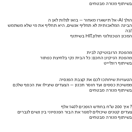
בשיתוף מנורה מבטחים
אל תישארו מאחור – בואו לגלות לאן ה-AI הולך
הבינה המלאכותית לא תחליף אנשים, היא תחליף את מי שלא משתמש
בה!
בשיתוף HIT,המכון הטכנולוגי חולון
מהפכת הרובוטיקה לבית
מהפכת הניקיון החכם: כל הבית נקי בלחיצת כפתור
בשיתוף רונלייט
הטעויות שיחתכו לכם את קצבת הפנסיה
ממשיכת כספים ועד חוסר תכנון – הצעדים שיצילו את הכסף שלכם
בשיתוף מנורה מבטחים
איך 200 ש"ח בחודש הופכים ל140 אלף ?
צעדים קטנים שיכולים לסגור את הבור הפנסיוני בין נשים לגברים
בשיתוף מנורה מבטחים