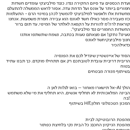
ועדת הכספים עד סיום החקירה נגדו. כנגד מילביצקי עומדים חשדות
חמורים ביותר על אונס ועל הדחת עדה. אסור לראש הממשלה להתעלם
מחשדות אלו ולאפשר למילביצקי להמשיך לכהן במינוי הרם - התעלמות
כזו מעבירה מסר כאילו חשד לאונס הוא עבירה חסרת משמעות. אנחנו
קוראות לרה"מ להורות על הקפאה לאלתר של המינוי, עד תום ברור
החשדות החמורים נגד מילביצקי".
טעינו? נתקן! אם מצאתם טעות בכתבה, נשמח שתשתפו אותנו
חנוך מילביצקי
חשד לאונס
כדאי
להכיר
הסוד של איינשטיין שיגדיל לכם את הפנסיה
הריבית דריבית עובדת לטובתכם רק אם תתחילו מוקדם. כך תבנו עתיד
בטוח
בשיתוף מנורה מבטחים
אל תישארו מאחור – בואו לגלות לאן ה-AI הולך
הבינה המלאכותית לא תחליף אנשים, היא תחליף את מי שלא משתמש
בה!
בשיתוף HIT,המכון הטכנולוגי חולון
מהפכת הרובוטיקה לבית
מהפכת הניקיון החכם: כל הבית נקי בלחיצת כפתור