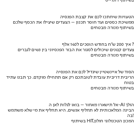
בשיתוף רונלייט
הטעויות שיחתכו לכם את קצבת הפנסיה
ממשיכת כספים ועד חוסר תכנון – הצעדים שיצילו את הכסף שלכם
בשיתוף מנורה מבטחים
איך 200 ש"ח בחודש הופכים ל140 אלף ?
צעדים קטנים שיכולים לסגור את הבור הפנסיוני בין נשים לגברים
בשיתוף מנורה מבטחים
הסוד של איינשטיין שיגדיל לכם את הפנסיה
הריבית דריבית עובדת לטובתכם רק אם תתחילו מוקדם. כך תבנו עתיד
בטוח
בשיתוף מנורה מבטחים
אל תישארו מאחור – בואו לגלות לאן ה-AI הולך
הבינה המלאכותית לא תחליף אנשים, היא תחליף את מי שלא משתמש
בה!
בשיתוף HIT,המכון הטכנולוגי חולון