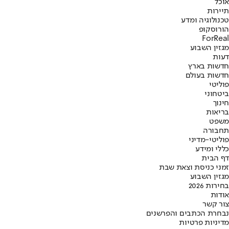
אוכל
תיירות
טכנולוגיה ומדע
הורוסקופ
ForReal
מגזין השבוע
דעות
חדשות בארץ
חדשות בעולם
פוליטי
ביטחוני
חינוך
בריאות
משפט
תחבורה
פוליטי-מדיני
כללי ומידע
דף הבית
זמני כניסת וצאת שבת
מגזין השבוע
בחירות 2026
אודות
צור קשר
נבחרת הכתבים והפרשנים
מדיניות פרטיות