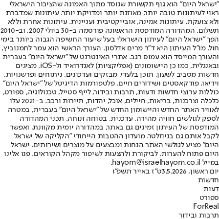
"ישראל היום" הוא גוף תקשורת שנוסד מתוך האמונה שהציבור הישראלי
ראוי לעיתונות טובה יותר, מאוזנת יותר ומדויקת יותר. עיתונות שמדברת
ולא צועקת. עיתונות אמינה, אובייקטיבית ועניינית. עיתונות אחרת וללא
תשלום. המהדורה המודפסת הראשונה פורסמה ב-30 ביולי 2007, וב-2010
הפך "ישראל היום" לעיתון הישראלי בעל שיעור החשיפה הגבוה ביותר בימי
חול. מו"ל העיתון היא ד"ר מרים אדלסון. העורך הראשי הוא עמר לחמנוביץ,
והעורך המייסד הוא עמוס רגב. אתרי האינטרנט של "ישראל היום" בעברית
ובאנגלית, כמו כן היישומונים (אפליקציות) לאנדרואיד ול-iOS, מציגים
חדשות מסביב לשעון, תוכן בלעדי, מבזקים ועדכונים, ניתוחים ופרשנויות,
וידיאו, פודקאסטים ושידורים חיים. פלטפורמות הדיגיטל של "ישראל היום"
כוללות ערוצי חדשות ודעות, תרבות ובידור, לייף סטייל, טכנולוגיה, ספורט,
כלכלה וצרכנות, בריאות, חיילים, אוכל, יהדות, תיירות ורכב. ב-2021 עלו
לאוויר האתר החדש והיישומון החדש של "ישראל היום" בעברית, במטרה
לספק לגולשים חוויה מהירה, עדכנית, בטוחה ונוחה. תכני המהדורה
המודפסת של העיתון זמינים גם באתר, במהדורה יומית מקוונת, ואפשר
לקבל אותם גם בניוזלטר. מועדון ההטבות הייחודי "הקליקה של ישראל
היום" מציע לגולשי האתר הנחות ומבצעים על מוצרים ושירותים. ישראל
היום פתוח להערות, לביקורת ולהצעות לשיפור מקהל הקוראים. פנו אלינו
במייל hayom@israelhayom.co.il.
יום ראשון, 3.5.2026
ט"ז באייר תשפ"ו
חדשות
דעות
ספורט
ForReal
תרבות ובידור