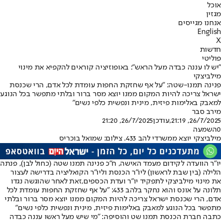
אוכל
מגזין
אנחנו מגייסים
English
X
חדשות
פוליטי
"יש לו עננה כבדה מעל הראש": באופוזיציה קוראים להקפיא את מינוי
מילביצקי
פנינה תמנו-שטה: "על אף שחזקת החפות עומדת לכל אדם, הרי שכנסת
ישראל צריכה להיות המקום ממנו יוצא מסר ברור ובלתי מתפשר בכל הנוגע
למאבק באלימות פיזית, מינית ונפשית כלפי נשים"
מירב סבר
26/7/2025, 21:19
,עודכן
26/7/2025, 21:20
0
השמעה
מילביצקי יוצא ממשרדי להב 433. צילום: שמואל בוכריס
יו"ר הוועדה לקידום מעמד האישה, ח"כ פנינה תמנו שטה (כחול לבן), פנתה
הלילה (בין שבת לראשון) ליו"ר הכנסת וליו"ר הקואליציה בדרישה לעצור
את מינוי מילביצקי לתפקיד יו"ר ועדת הכספים,
זאת לאחר שהוגשה נגדו
תלונה על אונס והוא נחקר בלהב 433
: "על אף שחזקת החפות עומדת לכל
אדם, הרי שכנסת ישראל צריכה להיות המקום ממנו יוצא מסר ברור ובלתי
מתפשר בכל הנוגע למאבק באלימות פיזית, מינית ונפשית כלפי נשים"
כתבה חברת הכנסת תמנו שט והוסיפה: "מי שיש מעל ראשו עננה כבדה