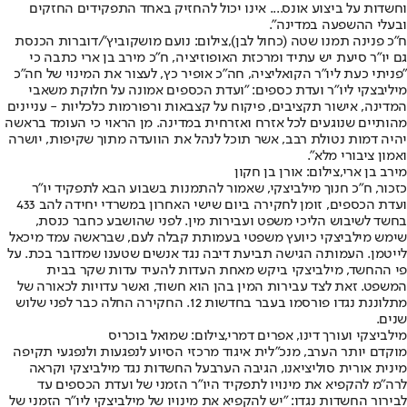
וחשדות על ביצוע אונס.... אינו יכול להחזיק באחד התפקידים החזקים
ובעלי ההשפעה במדינה".
ח"כ פנינה תמנו שטה (כחול לבן),צילום: נועם מושקוביץ'/דוברות הכנסת
גם יו״ר סיעת יש עתיד ומרכזת האופוזיציה, ח״כ מירב בן ארי כתבה כי
"פניתי כעת ליו״ר הקואליציה, חה״כ אופיר כץ, לעצור את המינוי של חה״כ
מיליבצקי ליו״ר ועדת כספים: "ועדת הכספים אמונה על חלוקת משאבי
המדינה, אישור תקציבים, פיקוח על קצבאות ורפורמות כלכליות - עניינים
מהותיים שנוגעים לכל אזרח ואזרחית במדינה. מן הראוי כי העומד בראשה
יהיה דמות נטולת רבב, אשר תוכל לנהל את הוועדה מתוך שקיפות, יושרה
ואמון ציבורי מלא".
מירב בן ארי,צילום: אורן בן חקון
כזכור, ח"כ חנוך מילביצקי, שאמור להתמנות בשבוע הבא לתפקיד יו"ר
ועדת הכספים, זומן לחקירה ביום שישי האחרון במשרדי יחידה להב 433
בחשד לשיבוש הליכי משפט ועבירות מין. לפני שהושבע כחבר כנסת,
שימש מילביצקי כיועץ משפטי בעמותת קבלה לעם, שבראשה עמד מיכאל
לייטמן. העמותה הגישה תביעת דיבה נגד אנשים שטענו שמדובר בכת. על
פי ההחשד, מילביצקי ביקש מאחת העדות להעיד עדות שקר בבית
המשפט. זאת לצד עבירות המין בהן הוא חשוד, ואשר עדויות לכאורה של
מתלוננת נגדו פורסמו בעבר בחדשות 12. החקירה החלה כבר לפני שלוש
שנים.
מילביצקי ועורך דינו, אפרים דמרי,צילום: שמואל בוכריס
מוקדם יותר הערב, מנכ״לית איגוד מרכזי הסיוע לנפגעות ולנפגעי תקיפה
מינית אורית סוליציאנו, הגיבה הערבעל החשדות נגד מילביצקי וקראה
לרה"מ להקפיא את מינויו לתפקיד היו"ר הזמני של ועדת הכספים עד
לבירור החשדות נגדו: "יש להקפיא את מינויו של מילביצקי ליו"ר הזמני של