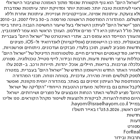
"ישראל היום" הוא גוף תקשורת שנוסד מתוך האמונה שהציבור הישראלי
ראוי לעיתונות טובה יותר, מאוזנת יותר ומדויקת יותר. עיתונות שמדברת
ולא צועקת. עיתונות אמינה, אובייקטיבית ועניינית. עיתונות אחרת וללא
תשלום. המהדורה המודפסת הראשונה פורסמה ב-30 ביולי 2007, וב-2010
הפך "ישראל היום" לעיתון הישראלי בעל שיעור החשיפה הגבוה ביותר בימי
חול. מו"ל העיתון היא ד"ר מרים אדלסון. העורך הראשי הוא עמר לחמנוביץ,
והעורך המייסד הוא עמוס רגב. אתרי האינטרנט של "ישראל היום" בעברית
ובאנגלית, כמו כן היישומונים (אפליקציות) לאנדרואיד ול-iOS, מציגים
חדשות מסביב לשעון, תוכן בלעדי, מבזקים ועדכונים, ניתוחים ופרשנויות,
וידיאו, פודקאסטים ושידורים חיים. פלטפורמות הדיגיטל של "ישראל היום"
כוללות ערוצי חדשות ודעות, תרבות ובידור, לייף סטייל, טכנולוגיה, ספורט,
כלכלה וצרכנות, בריאות, חיילים, אוכל, יהדות, תיירות ורכב. ב-2021 עלו
לאוויר האתר החדש והיישומון החדש של "ישראל היום" בעברית, במטרה
לספק לגולשים חוויה מהירה, עדכנית, בטוחה ונוחה. תכני המהדורה
המודפסת של העיתון זמינים גם באתר, במהדורה יומית מקוונת, ואפשר
לקבל אותם גם בניוזלטר. מועדון ההטבות הייחודי "הקליקה של ישראל
היום" מציע לגולשי האתר הנחות ומבצעים על מוצרים ושירותים. ישראל
היום פתוח להערות, לביקורת ולהצעות לשיפור מקהל הקוראים. פנו אלינו
במייל hayom@israelhayom.co.il.
יום ראשון, 3.5.2026
ט"ז באייר תשפ"ו
חדשות
דעות
ספורט
ForReal
תרבות ובידור