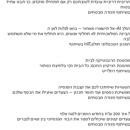
הריבית דריבית עובדת לטובתכם רק אם תתחילו מוקדם. כך תבנו עתיד
בטוח
בשיתוף מנורה מבטחים
אל תישארו מאחור – בואו לגלות לאן ה-AI הולך
הבינה המלאכותית לא תחליף אנשים, היא תחליף את מי שלא משתמש
בה!
בשיתוף HIT,המכון הטכנולוגי חולון
מהפכת הרובוטיקה לבית
מהפכת הניקיון החכם: כל הבית נקי בלחיצת כפתור
בשיתוף רונלייט
הטעויות שיחתכו לכם את קצבת הפנסיה
ממשיכת כספים ועד חוסר תכנון – הצעדים שיצילו את הכסף שלכם
בשיתוף מנורה מבטחים
איך 200 ש"ח בחודש הופכים ל140 אלף ?
צעדים קטנים שיכולים לסגור את הבור הפנסיוני בין נשים לגברים
בשיתוף מנורה מבטחים