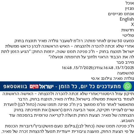
אוכל
מגזין
אנחנו מגייסים
English
X
חדשות
פוליטי
כמעט 50 שנים לאחר מותה: רה"מ לשעבר גולדה מאיר תונצח בחוק
אחרי שלא זכתה להכרה ולהנצחה - האיש הראשונה לכהן כראש ממשלת
ישראל תונצח בחוק • ח"כ פנינה תמנו שטה, יוזמת החוק: "הגיע הזמן לתת
לה את הכבוד הראוי ולחנך על תרומתה ופועלה"
מירב סבר
13/7/2025, 16:48
,עודכן
13/7/2025, 16:48
0
השמעה
גולדה מאיר. צילום: אי.פי
תיקון עוול היסטורי:
אחרי שלא זכתה להכרה ולהנצחה - האישה הראשונה
לעמוד בראשות ממשלה בישראל, גולדה מאיר, תונצח בחוק. הדבר
מתאפשר לאחר מו"מ ממושך בין ח"כ פנינה תמנו שטה (כחול לבן) לוועדת
שרים לענייני חקיקה, אשר הביעה היום (ראשון) את תמיכתה בחוק
הנצחתה של מאיר. הצעת החוק תועלה לקריאה טרומית בהסכמה עוד
השבוע.
ח"כ פנינה תמנו שטה (כחול לבן),צילום: נועם מושקוביץ'/דוברות הכנסת
על פי הצעת החוק, מועצה ציבורית ייעודית תפעל להנצחת זכרה של מאיר,