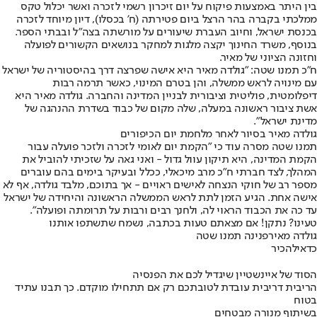
בין היתר באמצעות פיקוח על יום זיכרון רשמי לזכרה ואשר יכלול טקס
ממלכתי בקברה בהר הרצל ביום פטירתה (ח' בכסלו), דיון מיוחד לזכרה
בכנסת ישראל, וחיוב העברת שיעורים על מורשתה בצה"ל ובבתי הספר.
בנוסף, משרד החינוך יקצה מלגות למחקר בנושאים הקשורים לפועלה
וחזונה הציוני של מאיר.
ח"כ תמנו שטה: "גולדה מאיר היא אישה שפרצה דרך בהיסטוריה של ישראל
עם מינויה לראש ממשלה, והן בטרם המינוי, כאשר תרמה רבות
דיפלומטית, פוליטית וציבורית לבניין המדינה והחברה. גולדה מאיר היא
אשת ציבור ראשונה במעלה, שלה מקום של כבוד בשדרת ההנהגה של
מדינת ישראל".
גולדה מאיר בסיור לאחר מלחמת יום הכיפורים
תמנו שטה מסרה עוד כי "הקמת יום לאומי לזכרה ולזכר פועלה עבור
הקמת המדינה, היא תיקון עוול גדול - ואני גאה על שזכיתי להוביל את
המהלך, לצד חברתי ח"כ מרב מיכאלי, ככלל ובעיקר בימים בהם עוברים
מספר רב של חוקי הנצחה לאישים ראויים - אך בתוכם, מלבד גולדה, אף לא
אישה אחת. הגיע הזמן לתת לראש הממשלה הראשונה והיחידה של ישראל
עד כה את הכבוד הראוי לה, ולחנך רבים ורבות על תרומתה ופועלה".
טעינו? נתקן! אם מצאתם טעות בכתבה, נשמח שתשתפו אותנו
גולדה מאיר
פנינה תמנו שטה
כדאי
להכיר
הסוד של איינשטיין שיגדיל לכם את הפנסיה
הריבית דריבית עובדת לטובתכם רק אם תתחילו מוקדם. כך תבנו עתיד
בטוח
בשיתוף מנורה מבטחים