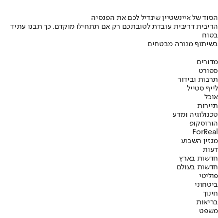
הסוד של איינשטיין שיגדיל לכם את הפנסיה
הריבית דריבית עובדת לטובתכם רק אם תתחילו מוקדם. כך תבנו עתיד
בטוח
בשיתוף מנורה מבטחים
מדורים
ספורט
תרבות ובידור
לייף סטייל
אוכל
תיירות
טכנולוגיה ומדע
הורוסקופ
ForReal
מגזין השבוע
דעות
חדשות בארץ
חדשות בעולם
פוליטי
ביטחוני
חינוך
בריאות
משפט