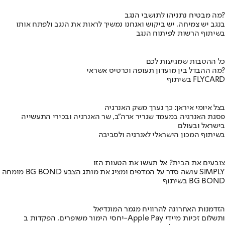
מה מבטיח נתניהו לתושבי הנגב?
בנגב יש צמיחה, יש ביקוש ואנחנו נמשיך לראות את הנגב ולפתח אותו
בשיתוף הרשות לפיתוח הנגב
כל ההטבות שמגיעות לכם
מה ההבדל בין מועדון תעופה וכרטיס אשראי?
בשיתוף FLYCARD
בצל איומי איראן: כך נערך משק האנרגיה
פסגת האנרגיה במעמד שגריר ארה"ב, שר האנרגיה ובכירי התעשייה
בישראל ובעולם
בשיתוף המכון הישראלי לאנרגיה ולסביבה
צובעים את הבית? אל תעשו את הטעות הזו
מומחה BG BOND עושה סדר על המדפים ומציג את מותג הצבע SIMPLY
בשיתוף BG BOND
הזדמנות האחרונה להרוויח מגמר המונדיאל
יחסי הימור משופרים, הפקדות ב-Apple Pay ותשלום זכיות מיידי