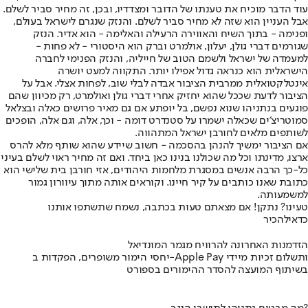
עוד הדבר מוכיח את טענתו של הדובר ומצדדיו, ובכן, זה מחיר סביר לשלם.
אבל העניין הוא שזה לא מחיר סביר לשלם. והנזק שנגרם לישראל בעולם,
ופנימה - בתוך השיח והאווירה הרעילה והאלימה - הוא אדיר. הנזק
שגורמים דברי גולן, יעלון, אולמרט וברק הוא היסטורי - לא פחות -
למעמדה של ישראל ולשמם הטוב של חייליה, והנזק הפנימי לחברה
הישראלית הוא כנראה גדול אפילו יותר. התקווה למעט יושרה
אינטלקטואלית ממרבית הציבור אבדה לבלי שוב, לפחות אצלי. אבל על
הציבור לדעת שככל שהוא יחזיק אחרי דברי גולן ואולמרט, רק מכיוון שהם
פוגעים בנתניהו שנוא נפשם, בל יופתע אם גם מאיר פרושים כאלה ובצלאל
סמוטריצ׳ים שכאלה ישמרו על סטנדרט דומה - וכך, אלה, וגם אלה, הופכים
לשותפים מלאים לחורבן ישראל המתהווה.
אם הציבור ימשיך להנהן בהסכמה - חשוב שיידע שהוא שותף מלא להרס
ארצו, מדינתו וכל מה שכולנו בנינו כאן ביחד. ואם זה מחיר ראוי לשלם בעיני
כל-כך הרבה אנשים במסגרת מלחמות היהודים, אזי חורבן בית שלישי הוא
כתובת שאנו כותבים על קיר חיינו. וקוראים אותה מתוך עיוורון גמור
למשמעותה.
טעינו? נתקן! אם מצאתם טעות בכתבה, נשמח שתשתפו אותנו
כדאי
להכיר
הזדמנות האחרונה להרוויח מגמר המונדיאל
יחסי הימור משופרים, הפקדות ב-Apple Pay ותשלום זכיות מיידי
בשיתוף המועצה להסדר ההימורים בספורט