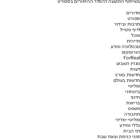
בשיתוף המועצה להסדר ההימורים בספורט
מדורים
ספורט
תרבות ובידור
לייף סטייל
אוכל
תיירות
טכנולוגיה ומדע
הורוסקופ
ForReal
מגזין השבוע
דעות
חדשות בארץ
חדשות בעולם
פוליטי
ביטחוני
חינוך
בריאות
משפט
תחבורה
פוליטי-מדיני
כללי ומידע
דף הבית
זמני כניסת וצאת שבת