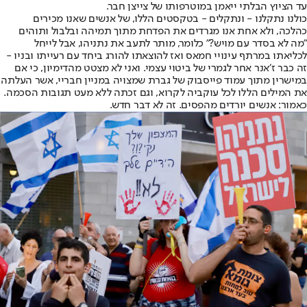
עד הציוץ הבלתי ייאמן במוטרפותו של צייצן חבר.
כולנו נתקלנו - ונתקלים - בטקסטים הללו, של אנשים שאנו מכירים
כהלכה, ולא אחת אנו מגרדים את הפדחת מתוך תמיהה ובלבול ותוהים
״מה לא בסדר עם מויש?״ כלומר, מותר לתעב את נתניהו, אבל לייחל
לכליאתו במרתף עינויי חמאס ואז להוצאתו להורג ביחד עם רעייתו ובניו -
זה כבר ז׳אנר אחר לגמרי של ביטוי עצמי. ואני לא מצטט מהדימיון, כי אם
במישרין מתוך עמוד פייסבוק של גברת שמצויה במניין חבריי, אשר העלתה
את המילים הללו לכל עוקביה לקרוא, וגם זכתה ללא מעט תגובות הסכמה.
כאמור: אנשים יורדים מהפסים. זה לא דבר חדש.