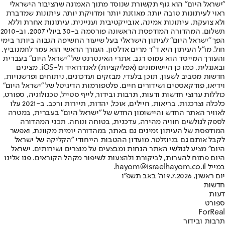
"ישראל היום" הוא גוף תקשורת שנוסד מתוך האמונה שהציבור הישראלי
ראוי לעיתונות טובה יותר, מאוזנת יותר ומדויקת יותר. עיתונות שמדברת
ולא צועקת. עיתונות אמינה, אובייקטיבית ועניינית. עיתונות אחרת וללא
תשלום. המהדורה המודפסת הראשונה פורסמה ב-30 ביולי 2007, וב-2010
הפך "ישראל היום" לעיתון הישראלי בעל שיעור החשיפה הגבוה ביותר בימי
חול. מו"ל העיתון היא ד"ר מרים אדלסון. העורך הראשי הוא עמר לחמנוביץ,
והעורך המייסד הוא עמוס רגב. אתרי האינטרנט של "ישראל היום" בעברית
ובאנגלית, כמו כן היישומונים (אפליקציות) לאנדרואיד ול-iOS, מציגים
חדשות מסביב לשעון, תוכן בלעדי, מבזקים ועדכונים, ניתוחים ופרשנויות,
וידיאו, פודקאסטים ושידורים חיים. פלטפורמות הדיגיטל של "ישראל היום"
כוללות ערוצי חדשות ודעות, תרבות ובידור, לייף סטייל, טכנולוגיה, ספורט,
כלכלה וצרכנות, בריאות, חיילים, אוכל, יהדות, תיירות ורכב. ב-2021 עלו
לאוויר האתר החדש והיישומון החדש של "ישראל היום" בעברית, במטרה
לספק לגולשים חוויה מהירה, עדכנית, בטוחה ונוחה. תכני המהדורה
המודפסת של העיתון זמינים גם באתר, במהדורה יומית מקוונת, ואפשר
לקבל אותם גם בניוזלטר. מועדון ההטבות הייחודי "הקליקה של ישראל
היום" מציע לגולשי האתר הנחות ומבצעים על מוצרים ושירותים. ישראל
היום פתוח להערות, לביקורת ולהצעות לשיפור מקהל הקוראים. פנו אלינו
במייל hayom@israelhayom.co.il.
יום ראשון, 19.7.2026
ה' באב תשפ"ו
חדשות
דעות
ספורט
ForReal
תרבות ובידור