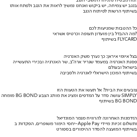
מה מבטיח נתניהו לתושבי הנגב?
בנגב יש צמיחה, יש ביקוש ואנחנו נמשיך לראות את הנגב ולפתח אותו
בשיתוף הרשות לפיתוח הנגב
כל ההטבות שמגיעות לכם
מה ההבדל בין מועדון תעופה וכרטיס אשראי?
בשיתוף FLYCARD
בצל איומי איראן: כך נערך משק האנרגיה
פסגת האנרגיה במעמד שגריר ארה"ב, שר האנרגיה ובכירי התעשייה
בישראל ובעולם
בשיתוף המכון הישראלי לאנרגיה ולסביבה
צובעים את הבית? אל תעשו את הטעות הזו
מומחה BG BOND עושה סדר על המדפים ומציג את מותג הצבע SIMPLY
בשיתוף BG BOND
הזדמנות האחרונה להרוויח מגמר המונדיאל
יחסי הימור משופרים, הפקדות ב-Apple Pay ותשלום זכיות מיידי
בשיתוף המועצה להסדר ההימורים בספורט