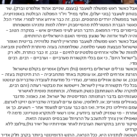
אבל כאשר ראש ממשלה לשעבר (בעצם, שניים: אהוד אולמרט וברק), שר
בטחון לשעבר (בוגי יעלון), אלוף במיל׳ ויו״ר המפלגה הבולטת באופוזיציה,
ושר בממשלה יורדים מהפסים, ובכן, זה כבר אירוע אחר לגמרי. אחרי הכל,
כאשר הגברת המטורללת מהפייסבוק ייחלה למות נתניהו ומשפחתו
בייסורים בידי החמאס, הדבר הגיע לעיני מאתיים איש - במקרה הטוב -
והיה לעוד אדווה של שגעון במימי האגם הישראליים הרותחים.
אבל כאשר ראש ממשלה לשעבר מתראיין לרשת טלוויזיה בריטית ואומר
שישראל מבצעת פשעי מלחמה, שמלחמתה בעזה מיותרת לחלוטין ומביאה
למוות של אלפי אזרחים פלסטינים לחינם - ובכן, זו כבר כותרת, ולא רק
ב״ישראל היום״, כי אם בכלי תקשורת מערביים - וערביים - רבים. רבים
מדי.
וכאשר גנרלים ישראלים בדימוס (גולן ויעלון) אומרים בקולם שישראל
הורגת אזרחים לחינם, או עוסקת באחד מתחביביה - הרג תינוקות בעזה -
ובכן, או שהם אווילים גמורים, נעדרי כל מודעות לעובדה שדבריהם יצוטטו
בכל כלי תקשורת עויין לישראל, ויישמשו את מבקשי רעתה (והם רבים,
למקרה שלא השגחתם) כנשק תעמולה, וכחותמת סופית לאישרור
טענותיהם בדבר רצחנותה הסדיסטית של ישראל, ואז, כאמור, מדובר
באווילים גמורים; או, לחלופין, שהם ערים לעובדה שדבריהם יזיקו לארצם,
עמם וחיילינו נזק אדיר, ואז הם כבר עוברים למעמד אחר - רשעים. כך או
אחרת - מי שמזיק לארצו ביודעין, אינו רשאי להתקרא פטריוט; נדמה לי
שאפילו אין צורך להתעכב על הרציונל שבבסיס הטענה הזאת.
סיקור נרחב בתקרושת הערבית לאחר אמירותיו של יאיר גולן,צילום: ללא
קרדיט
השנאה לנתניהו היא, ככל הנראה, הרגש הדומיננטי ביותר בקרב חלק אדיר