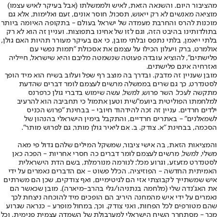
מהציבור היום. והשנאה הזאת, לאיש ולממשלתו (אבל בעיקר לאיש עצמו)
מוציאה מאנשים לא רק ייאוש, תסכול, חוסר אונים, זעם ואלימות, אלא גם
מוכנות להרס והחרבת מעמדה של ישראל בעולם - בתקופה האיומה ביותר
בתולדותינו בהיבט הזה, וגם לזו של אחינו בתפוצות. ועניין זה הוא לא רק
בלתי ייאמן, בלתי נתפס ובלתי מובן, כי אם בעיקר מעורר תהיות האם גולן,
אולמרט, ברק ויעלון הכילו על עצמם את אסכולת ״תמות נפשי עם
פלישתים״, להוציא עובדה פעוטה שנשמטה מליבם והיא שישראל, חייליה
ואזרחיה אינם פלישתים.
מובן שעניין זה מדבק. ובדרך בה מוצב רף שפל ועלוב בשיח הוא מיד הופך
לסטנדרט, כך גם שרים בממשלה מרשים לעצמם לומר דברים שהדעת
מתקשה לעכל. השר פרוש, למשל, עשה שימוש בדברי גולן כרפרנס
למלחמתו הפוליטית ביועמ״שית וטען אתמול כי תחביבה הוא להרעיב
ילדים חרדים. עניין זה זכה להידהוד חיובי - בבחינת ״פרוש הכניס
לשמאלנים״ - באתרים חרדיים, והתקבל בימין הישראלי בהנהון של
הסכמה, בבחינת ״א. צודק. ב. אם ליאיר גולן מותר, גם לפרוש מותר״.
והמציאות הזאת, בה אישי ציבור, שמשקל המילים שלהם גדול פי מאה
משלי, למשל, מרשים לעצמם לומר דברים כה חסרי אחריות - הפכה כאן
לסטנדרט מזעזע, וגרוע מכל: לנורמה מנורמלת, בשם הדת הישראלית
האמיתית החדשה - הפוזיציה. הכלל פשוט - אם הדברים נאמרים על ידי
איש שמשתייך לקבוצתי אזי הם לגיטימיים, ואף צודקים, שכן הם משרתים
את האג׳נדה שלי (מלחמה בנתניהו/גלי בהרב-מיארה). מובן שכאשר הם
נאמרים על ידי איש מהמחנה היריב הם הופכים מיד להוכחה ניצחת לכך
שהם מטורפים לכל הפחות, ואני צודק. וכך, במחול מופרע - כנראה שגרוע
מכך - מסתחרר השיח הישראלי למערבולת של השמדה עצמית פנימית, וכל