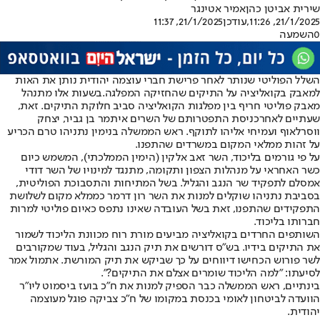
שירית אביטן כהן
אמיר אטינגר
21/1/2025, 11:26
,עודכן
21/1/2025, 11:37
0
השמעה
השלל הפוליטי שנותר לאחר פרישת חברי עוצמה יהודית נותן את האות
למאבק בקואליציה על התיקים שהחזיקה המפלגה.
בשעות אלו מתנהל
מאבק פוליטי חריף בין מפלגות הקואליציה סביב חלוקת התיקים. זאת,
שעתיים לאחר
כניסת התפטרותם של השרים איתמר בן גביר, יצחק
ווסרלאוף ועמיחי אליהו לתוקף
. ראש הממשלה בנימין נתניהו טרם הכריע
על זהות ממלאי המקום במשרדים שהתפנו.
על פי גורמים בליכוד, השר זאב אלקין (הימין הממלכתי), המשמש כיום
כשר האחראי על מנהלות הצפון ותקומה, מתנגד למינויו של השר דודי
אמסלם לתפקיד שר הנגב והגליל. בשל המתיחות והתסבוכת הפוליטית,
בסביבת נתניהו שוקלים למנות את השר רון דרמר כממלא מקום לשלושת
התפקידים שהתפנו, זאת בשל העובדה שאינו נתפס כאיום פוליטי למרות
חברותו בליכוד.
השותפים החרדים בקואליציה מביעים מורת רוח מכוונת הליכוד לשמור
את התיקים בידיו. בש"ס דורשים את תיק הנגב והגליל, בעוד שמקורבים
לשר פורוש הכחישו דיווחים על כך שביקש את תיק המורשת. אתמול אמר
לסיעתו: "למה הליכוד שומרים אצלם את התיקים?".
בינתיים, ראש הממשלה כבר הספיק למנות את ח"כ בועז ביסמוט ליו"ר
הוועדה לביטחון לאומי בכנסת במקומו של ח"כ צביקה פוגל מעוצמה
יהודית.