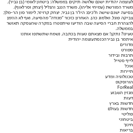
לעוצמה יהודית ישנם שלושה תיקים בממשלה: ביטחון לאומי (בן גביר),
משרד המורשת (עמיחי אליהו), משרד הנגב והגליל (יצחק וסרלאוף).
בסיעה ישנם שישה ח"כים: היו"ר בן גביר, יצחק קרויזר, לימור סון הר-מלך,
צביקה פוגל, ואלמוג כהן. האחרון כזכור "מנודה" מהסיעה, ואף לא הוזמן
להצהרת חברי הסיעה שבה הודיעו שיתפטרו במקרה שהעסקה תאושר
בממשלה.
טעינו? נתקן! אם מצאתם טעות בכתבה, נשמח שתשתפו אותנו
איתמר בן גביר
הכנסת
עוצמה יהודית
מדורים
ספורט
תרבות ובידור
לייף סטייל
אוכל
תיירות
טכנולוגיה ומדע
הורוסקופ
ForReal
מגזין השבוע
דעות
חדשות בארץ
חדשות בעולם
פוליטי
ביטחוני
חינוך
בריאות