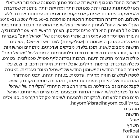
"ישראל היום" הוא גוף תקשורת שנוסד מתוך האמונה שהציבור הישראלי
ראוי לעיתונות טובה יותר, מאוזנת יותר ומדויקת יותר. עיתונות שמדברת
ולא צועקת. עיתונות אמינה, אובייקטיבית ועניינית. עיתונות אחרת וללא
תשלום. המהדורה המודפסת הראשונה פורסמה ב-30 ביולי 2007, וב-2010
הפך "ישראל היום" לעיתון הישראלי בעל שיעור החשיפה הגבוה ביותר בימי
חול. מו"ל העיתון היא ד"ר מרים אדלסון. העורך הראשי הוא עמר לחמנוביץ,
והעורך המייסד הוא עמוס רגב. אתרי האינטרנט של "ישראל היום" בעברית
ובאנגלית, כמו כן היישומונים (אפליקציות) לאנדרואיד ול-iOS, מציגים
חדשות מסביב לשעון, תוכן בלעדי, מבזקים ועדכונים, ניתוחים ופרשנויות,
וידיאו, פודקאסטים ושידורים חיים. פלטפורמות הדיגיטל של "ישראל היום"
כוללות ערוצי חדשות ודעות, תרבות ובידור, לייף סטייל, טכנולוגיה, ספורט,
כלכלה וצרכנות, בריאות, חיילים, אוכל, יהדות, תיירות ורכב. ב-2021 עלו
לאוויר האתר החדש והיישומון החדש של "ישראל היום" בעברית, במטרה
לספק לגולשים חוויה מהירה, עדכנית, בטוחה ונוחה. תכני המהדורה
המודפסת של העיתון זמינים גם באתר, במהדורה יומית מקוונת, ואפשר
לקבל אותם גם בניוזלטר. מועדון ההטבות הייחודי "הקליקה של ישראל
היום" מציע לגולשי האתר הנחות ומבצעים על מוצרים ושירותים. ישראל
היום פתוח להערות, לביקורת ולהצעות לשיפור מקהל הקוראים. פנו אלינו
במייל hayom@israelhayom.co.il.
מבזקים
חדשות
אוכל
תשחץ
ForReal
תרבות