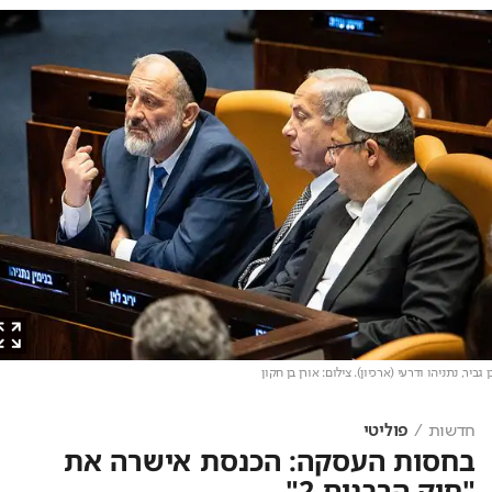
יר, נתניהו ודרעי (ארכיון)
. צילום: אורן בן חקון
חדשות
פוליטי
בחסות העסקה: הכנסת אישרה את
"חוק הרבנים 2"