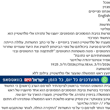
אוכל
מגזין
אנחנו מגייסים
English
X
חדשות
פוליטי
פרשת גניבת המסמכים המסווגים: יועצו של נתניהו אלי פלדשטיין הוא
החשוד המרכזי
מעצרו של פלדשטיין הוארך ביומיים • על פי כתב החשדות, עלולה הייתה
להיגרם פגיעה ביכולתם של גופי הביטחון להשיג את היעד שעניינו שחרור
החטופים • מטה משפחות החטופים: "למתקפה נגד החטופים ובני
משפחותיהם יש כתובת"
אמיר אטינגר
יהודה שלזינגר
3/11/2024, 18:44
,עודכן
3/11/2024, 19:25
0
השמעה
יועץ ראש הממשלה שנעצר אלי פלדשטיין. צילום: ללא
בית המשפט המחוזי בראשון לציון
התיר לפרסם הערב (ראשון) כי החשוד
המרכזי בפרשת גניבת המסמכים המסווגים הוא אחד מיועציו של ראש
הממשלה בנימין נתניהו, אלי פלדשטיין. מעצרו הוארך עד יום שני.
עינב צנגאוקר: אין פסיק שיוצא מלשכת ראש הממשלה שנתניהו לא חתום
עליו // יהודה שלזינגר
עוד הותר לפרסם כי על פי החשדות "החקירה החלה, לאחר שהתגבש חשד