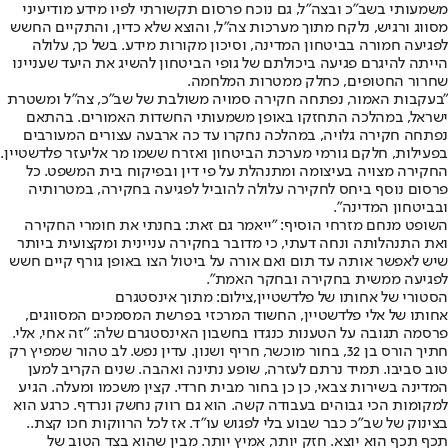
משמעותי בשב"כ ובצה"ל, גם נוכח פרסום תקשורתי לפיו מידע מודיעיני
מסווג ורגיש, נלקח מתוך מערכות צה"ל, והוצא שלא כדין, והתקיים החשש
לפגיעה חמורה בביטחון המדינה, וסיכון מקורות מידע. בשל כך, עלולה
הייתה להיגרם פגיעה ביכולתם של גופי הביטחון להשיג את היעד שעניינו
שחרור החטופים, כחלק ממטרות המלחמה.
"בעקבות האמור, נפתחה חקירה סמויה משולבת של שב"כ, צה"ל ומשטרת
ישראל, במהלכה התחזקו באופן משמעותי החשדות האמורים. בהתאם
נפתחה חקירה גלויה, במהלכה נחקרו עד כה ארבעה עצורים המעורבים
בפעילות, חלקם גורמי מערכת הביטחון ואזרח ששמו מר אליעזר פלדשטיין.
החקירה מצויה בעיצומה ומתנהלת על פי דין ובפיקוח בית המשפט. כל
פרסום נוסף ביחס לחקירה עלולה להוביל לפגיעה בחקירה, במטרותיה
ובביטחון המדינה".
השופט מנחם מזרחי הוסיף: "ייאמר גם זאת: בחנתי את חומרי החקירה
ואת התנהלותה ונחה דעתי, כי מדובר בחקירה עניינית ומקצועית ביותר
שיש לאפשר אותה עד תום ואם אורה על ביטול הצו באופן גורף קיים חשש
לפגיעה ממשית בחקירה ובחקר האמת".
הסטורי של אחותו של פלדשטיין,צילום: מתוך אינסטגרם
אחותו של אלי פלדשטיין, החשוד המרכזי בפרשת המסמכים המסווגים,
פרסמה תגובה על הטענות כנגדו בחשבון האינסטגרם שלה: "זה אחי, אלי.
חתיך הורס בן 32, בחור מוכשר, חריף ושנון. עדין נפש. לב טהור שמפיץ רק
טוב סביבו. תמיד נרתם לעזרה, שופע נתינה ואהבה. שנים הקריב למען
המדינה בשירות צבאי, כן כן בחור מבית חרדי. קצין משכמו ומעלה. הגיע
למקומות הכי גבוהים בעבודה קשה. הוא גם רווק נחשק ונרדף. כרגע הוא
בצינוק של שב"כ כבר שבוע בלי לפגוש עו"ד. אז לכל הרווקות חכו קצת..
תכף תכף הוא יוצא. חזק יותר, אמיץ יותר. מבין שהוא בצד הטוב של