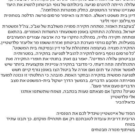
עלולה הייתה להיגרם פגיעה ביכולתם של גופי הביטחון להשיג את היעד
שעניינו שחרור החטופים, כחלק ממטרות המלחמה".
דיון בית משפט ראשלצ. הסרת צו האיסור פרסום פרשה הדלפה בטחונית
מי,צילום: יוסי זליגר
"בעקבות האמור, נפתחה חקירה סמויה משולבת של שב"כ, צה"ל ומשטרת
ישראל, במהלכה התחזקו באופן משמעותי החשדות האמורים. בהתאם
נפתחה חקירה גלויה, במהלכה נחקרו עד כה ארבעה עצורים המעורבים
בפעילות, חלקם גורמי מערכת הביטחון ואזרח ששמו מר אליעזר פלדשטיין.
החקירה מצויה בעיצומה ומתנהלת על פי דין ובפיקוח בית המשפט".
"כל פרסום נוסף ביחס לחקירה להוביל לפגיעה בחקירה, במטרותיה
ובביטחון עלולה המדינה". יאמר גם זאת: בחנתי את חומרי החקירה ואת
התנהלותה ונחה דעתי, כי מדובר בחקירה עניינית ומקצועית ביותר שיש
לאפשר אותה עד תום ואם אורה על ביטול הצו באופן גורף קיים חשש
לפגיעה ממשית בחקירה ובחקר האמת. מובהר, כי החלטתי זו נכונה למועד
מסירתה ומטבע הדברים, בהמשך הדרך ישקול בית-המשפט את מצב
הדברים פעם אחר פעם".
טעינו? נתקן! אם מצאתם טעות בכתבה, נשמח שתשתפו אותנו
אלי פלדשטיין
כדאי
להכיר
הסוד של איינשטיין שיגדיל לכם את הפנסיה
הריבית דריבית עובדת לטובתכם רק אם תתחילו מוקדם. כך תבנו עתיד
בטוח
בשיתוף מנורה מבטחים