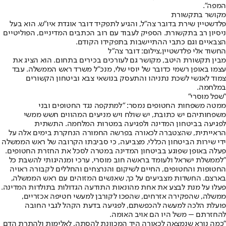
המפה".
מקושר בתקשורת
פלדשטיין שירת בדובר צה"ל, והגיע לתפקיד דובר אוגדת איו״ש. הוא בעל
ניסיון רב בתקשורת. הספיק לעבוד עם רוב הכתבים המדיניים, הפוליטיים
הצבאיים וגם כתבי ההתיישבות בתפקידו הקודם.
החשוד אלי פלדשטיין,צילום: דובר צה"ל
מבין תקשורת היטב, מקושר גם לעורכים בכירים בתחום. הוא הציג את
עצמו באופן רשמי כדובר של יוסי שלי, מנכ"ל משרד ראש הממשלה. עבד
צמוד לאנשי לשכת נתניהו והתעסק בנושאי צבא וביטחון הקשורים
במלחמה.
"שפל מוסרי"
ממטה משפחות החטופים נמסר: "למתקפה נגד החטופים ובני
משפחותיהם יש כתובת, יש שולח ויש מניעים המהווים חשש ממשי
לפגיעה בביטחון המדינה ולפגיעה במטרות המלחמה. התשתית
הראייתית, שהצטברה לכאורה בפרשה החמורה הנחקרת בימים אלה על
ידי שירות הביטחון הכללי, מצביעה, כי סביבתו הקרובה של ראש הממשלה
פעלה באופן שפוגע בביטחון המדינה במטרה לסכל את החזרת החטופים.
"לממשלת ישראל ולעומד בראשה חוב מוסרי, ערכי ומנהיגותי להשבת כל
החטופות והחטופים, החיים לשיקום והנרצחים והחללים לקבורה ראויה
בארצם. החשדות מצביעים על כך, שאנשים המזוהים עם ראש הממשלה,
פעלו על מנת לבצע את אחת מהונאות התודעה הגדולות בתולדות המדינה.
ממשלה, שהפקירה אזרחים, שהפכו לקורבן למעשי חטיפה אכזריים,
פועלת הלכה למעשה להכפשתם, לפגיעה בדעת הקהל לגבי החובה
להחזרתם – משל היו הם אויב האומה.
"כמה נורא שנמצאה לכאורה היד המכוונת להסתה, לאלימות ולהתרת הדם