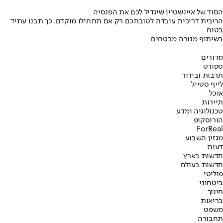
הסוד של איינשטיין שיגדיל לכם את הפנסיה
הריבית דריבית עובדת לטובתכם רק אם תתחילו מוקדם. כך תבנו עתיד
בטוח
בשיתוף מנורה מבטחים
מדורים
ספורט
תרבות ובידור
לייף סטייל
אוכל
תיירות
טכנולוגיה ומדע
הורוסקופ
ForReal
מגזין השבוע
דעות
חדשות בארץ
חדשות בעולם
פוליטי
ביטחוני
חינוך
בריאות
משפט
תחבורה