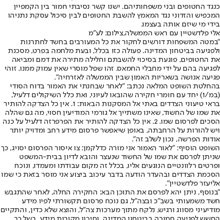
כנגד החטופים ובני משפחותיהם. ישנו קשר נסיבתי חמור בין הקמפיין
המכפיש והזדוני נגד המאמץ להשבת החטופים לבין סיכול עסקת נתניהו
בידי מי שיזם אותה בעצמו.
אלי פלדשטיין עם ראש הממשלה,צילום: לע"מ
"במטה המשפחות דורשים לחקור את כל המעורבים בחשד לחתרנות
ולפגיעה בביטחון המדינה. פעולה כזו בכלל, ובעת מלחמה בפרט, מסכנת
את החטופים, פוגעת בסיכוי להשבתם וחלילה מתירה את דמם ומביאה
לפגיעה בהם על ידי מחבלי החמאס. זהו שפל מוסרי שאין עמוק ממנו. זוהי
פגיעה אנושה בשאריות האמון שבין הממשלה לאזרחיה".
בהחלטת השופט המלאה נכתב: "לאחר שבחנתי את האמור בדוח הסודי
(במ/1) יחד עם חומרי חקירה שהובאו לעיוני, ואת כלל השיקולים דלעיל,
בראי טיעוני הצדדים באתי אל המסקנות הבאות: 1. אין כל הצדקה להותיר
את שמו של החשוד, שאינו משתייך אל גורמי המודיעין חסוי, מה גם שהלה
הסכים לפרסום שמו. 2. אין כל הצדקה להותיר את הפרפרזה דלעיל על כנה
ויש להורות על הרחבתה, באופן שיאפשר פרסום מידע רחב ומדויק יותר
אודות הפרשה, נכון לשלב זה".
השופט הוסיף: "לאור האמור אני מורה כדלקמן: צו איסור הפרסום יסויג, כך
שניתן לפרסם את שמו של החשוד שנעצר והובא לדיון בבית-המשפט
ופרטים רלוונטיים הנוגעים אליו, בכלל זה מקום עבודתו ומעמדו, ונוכח
הסכמת הצדדים ובהעדר הודעה בדבר עיכוב ביצוע אני מוסר בזאת כי שמו
אליעזר פלדשטיין".
"בנוסף, ניתן יהא לפרסם את התוכן הבא: החקירה החלה, לאחר שהתגבש
חשד משמעותי בשב"כ ובצה"ל, גם נוכח פרסום תקשורתי לפיו מידע
מודיעיני מסווג ורגיש, נלקח מתוך מערכות צה"ל, והוצא שלא כדין, והתקיים
החשש לפגיעה חמורה בביטחון המדינה, וסיכון מקורות מידע. בשל כך,