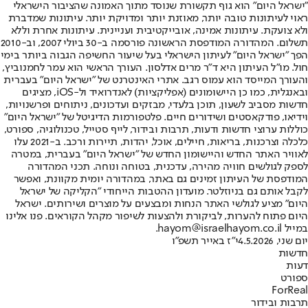
"ישראל היום" הוא גוף תקשורת שנוסד מתוך האמונה שהציבור הישראלי
ראוי לעיתונות טובה יותר, מאוזנת יותר ומדויקת יותר. עיתונות שמדברת
ולא צועקת. עיתונות אמינה, אובייקטיבית ועניינית. עיתונות אחרת וללא
תשלום. המהדורה המודפסת הראשונה פורסמה ב-30 ביולי 2007, וב-2010
הפך "ישראל היום" לעיתון הישראלי בעל שיעור החשיפה הגבוה ביותר בימי
חול. מו"ל העיתון היא ד"ר מרים אדלסון. העורך הראשי הוא עמר לחמנוביץ,
והעורך המייסד הוא עמוס רגב. אתרי האינטרנט של "ישראל היום" בעברית
ובאנגלית, כמו כן היישומונים (אפליקציות) לאנדרואיד ול-iOS, מציגים
חדשות מסביב לשעון, תוכן בלעדי, מבזקים ועדכונים, ניתוחים ופרשנויות,
וידיאו, פודקאסטים ושידורים חיים. פלטפורמות הדיגיטל של "ישראל היום"
כוללות ערוצי חדשות ודעות, תרבות ובידור, לייף סטייל, טכנולוגיה, ספורט,
כלכלה וצרכנות, בריאות, חיילים, אוכל, יהדות, תיירות ורכב. ב-2021 עלו
לאוויר האתר החדש והיישומון החדש של "ישראל היום" בעברית, במטרה
לספק לגולשים חוויה מהירה, עדכנית, בטוחה ונוחה. תכני המהדורה
המודפסת של העיתון זמינים גם באתר, במהדורה יומית מקוונת, ואפשר
לקבל אותם גם בניוזלטר. מועדון ההטבות הייחודי "הקליקה של ישראל
היום" מציע לגולשי האתר הנחות ומבצעים על מוצרים ושירותים. ישראל
היום פתוח להערות, לביקורת ולהצעות לשיפור מקהל הקוראים. פנו אלינו
במייל hayom@israelhayom.co.il.
יום שני, 4.5.2026
י"ז באייר תשפ"ו
חדשות
דעות
ספורט
ForReal
תרבות ובידור