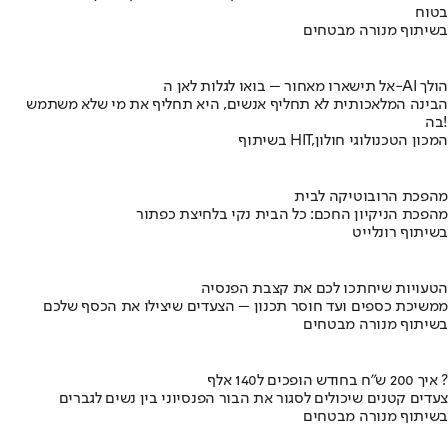
בטוח
בשיתוף מנורה מבטחים
אל תישארו מאחור – בואו לגלות לאן ה-AI הולך
הבינה המלאכותית לא תחליף אנשים, היא תחליף את מי שלא משתמש
בה!
בשיתוף HIT,המכון הטכנולוגי חולון
מהפכת הרובוטיקה לבית
מהפכת הניקיון החכם: כל הבית נקי בלחיצת כפתור
בשיתוף רונלייט
הטעויות שיחתכו לכם את קצבת הפנסיה
ממשיכת כספים ועד חוסר תכנון – הצעדים שיצילו את הכסף שלכם
בשיתוף מנורה מבטחים
איך 200 ש"ח בחודש הופכים ל140 אלף ?
צעדים קטנים שיכולים לסגור את הבור הפנסיוני בין נשים לגברים
בשיתוף מנורה מבטחים