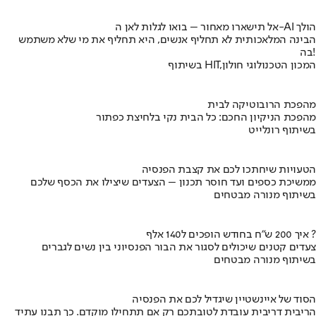
אל תישארו מאחור – בואו לגלות לאן ה-AI הולך
הבינה המלאכותית לא תחליף אנשים, היא תחליף את מי שלא משתמש
בה!
בשיתוף HIT,המכון הטכנולוגי חולון
מהפכת הרובוטיקה לבית
מהפכת הניקיון החכם: כל הבית נקי בלחיצת כפתור
בשיתוף רונלייט
הטעויות שיחתכו לכם את קצבת הפנסיה
ממשיכת כספים ועד חוסר תכנון – הצעדים שיצילו את הכסף שלכם
בשיתוף מנורה מבטחים
איך 200 ש"ח בחודש הופכים ל140 אלף ?
צעדים קטנים שיכולים לסגור את הבור הפנסיוני בין נשים לגברים
בשיתוף מנורה מבטחים
הסוד של איינשטיין שיגדיל לכם את הפנסיה
הריבית דריבית עובדת לטובתכם רק אם תתחילו מוקדם. כך תבנו עתיד