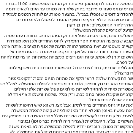
בממשלה תכננו לדון
במסמך טיוטת חוק הגיוס הסופי
בשעה 11:00 בבוקר
וגורמים אף טענו כי מדובר בחוק שלא היה כמותו עד היום ו"שאינו דומה
להסדרים דומים שנפסלו בבג"ץ". בהצעה מפורטים לוחות הזמנים לעמידה
ביעדים שבמידה ולא יתקיימו חשוף ההסדר לביטולו ולגיוס חרדים.
הדרך לחוק הגיוס,צילום: אורן בן חקון
קרעי: "מגויסים להפלת הממשלה"
יועמ"ש האוצר, אסי מסינג
, פסל את חוק הגיוס החדש. בחוות דעתו מסינג
קובע שבהצעה הנוכחית חסר התמריץ לגיוס החרדים ולכן היא מעוררת
קשיים משפטיים. זאת בהמשך לחוות הדעת של אגף תקציבים, אותה אימץ
משרד האוצר. חוות הדעת של אגף התקציבים אומרת כי הסנקציות על
הישיבות הן לא אפקטיביות ואם רוצים סנקציות אמיתיות הן צריכות להיות
על הפרט.
מסלולים יעודיים, גדוד 'נצח יהודה' בפשיטות במרחב בית חאנון,צילום:
דובר צה"ל
שר התקשורת שלמה קרעי תקף את מתווה הגיוס ומסר: "הקומבינטור
האמיתי הוא בני גנץ וכפילו, גלנט. הם מגוייסים להפלת הממשלה. לצה״ל יש
אפשרות מיידית להחזיר לשירות מילואים פעיל עשרות אלפי חיילים
קרביים שקיבלו פטור סתם ככה, ורק בגלל עצלנות ורשלנות אף אחד לא
מנסה אפילו לגייס אותם".
"את עניין גיוס החרדים צריך לתקן, אבל מצג השווא שיש דחיפות לעשות
זאת עכשיו באופן הוא לא יותר ממניפולציה שקופה להפלת הממשלה.
לצערי, חלק מחבריי לקואליציה הולכים שולל אחרי ההצגה הזו. מספיק עם
השקרים. בג״ץ, היועמ״שית (שצריך היה להדיח כבר מזמן) ובגיבוי
התקשורת כמובן, חוברים יחדיו להפלת הממשלה. זה לא באמת משנה
איזה נוסח נביא כעת, הם יגידו אמן רק לנוסח שיפיל את הממשלה. לא