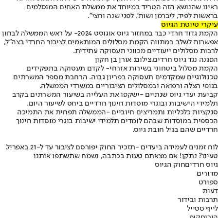
ראינו שהנושא הזה הטריד במיוחד את ממשלת האחים המוסלמים
בראשות לפיד, ליברמן ושות', לפני שנה וחצי".
עיקרי טיוטת הגיוס
הקמת גדוד חרדי כבר במחזור גיוס אוגוסט 2024
- על ראש הממשלה לבחון
אפשרות לשלב במתווה הקמת מסלולים המותאמים לציבור החרדי בצה"ל,
לרבות מסלולים ייעודיים מכווני תעסוקה עתידית.
הפגנה נגד גיוס חרדים,צילום: אורן בן חקון
הקמת מסלול ביטחוני בשירות אזרחי
- לקדם תעסוקה בתפקידים
טכנולוגיים שמקדמים תעסוקה בפריון גבוה. הרחבת מספר המשרתים
בגופי הצלה ורפואה ובמסלולים הציבוריים במשרדי הממשלה.
קביעת יעדי גיוס שנתיים -
ישקפו את העלייה בשיעור המשרתים בקרב
תלמידי הישיבות ובוגרי מוסדות חינוך חרדיים ביחס לשיעור היום.
סנקציות כלכליות ותמריצים חיוביים -
הממשלה תפחית את התמיכה
הכספית במוסדות שבהם לומדים תלמידי ישיבות בוגרי מוסדות חינוך
חרדיים שהם בגיל חובת גיוס.
לוח זמנים לעמידה ביעדים -
תזכיר החוק יפורסם לציבור עד ל-21 באפריל.
טעינו? נתקן! אם מצאתם טעות בכתבה, נשמח שתשתפו אותנו
גיוס חרדים
חוק הגיוס
מדורים
ספורט
דעות
תרבות ובידור
לייף סטייל
הורוסקופ