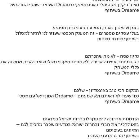
השואב-שוטף החדש של Dreame מציג: ניקיון מקסימלי באפס מאמץ
בשיתוף Dreame
בזמן שהצפון נאבק, הסיוע הגיע מכיוון מפתיע
בעלי עסקים מספרים - זה המענק הכספי שעוזר לנו לחזור למסלול
בשיתוף מזרחי טפחות
נקיון פסח - לא מה שהכרתם
דק במיוחד, עוצמה אדירה ולא מפחד מאף מכשול: שואב האבק שמשנה את
כללי המשחק
בשיתוף Dreame
המקום הכי טוב באיצטדיון - שלכם
המונדיאל עם מסכי Dreame - כמו שעוד לא ראיתם ולא שמעתם
בשיתוף Dreame
הזדמנות אחרונה להצטרף לנבחרות ישראל במדעים
בואו להכיר את חברי נבחרות ישראל במדעים שכבר מחכים לכם –
המיונים בעיצומם
בשיתוף מרכז מדעני העתיד