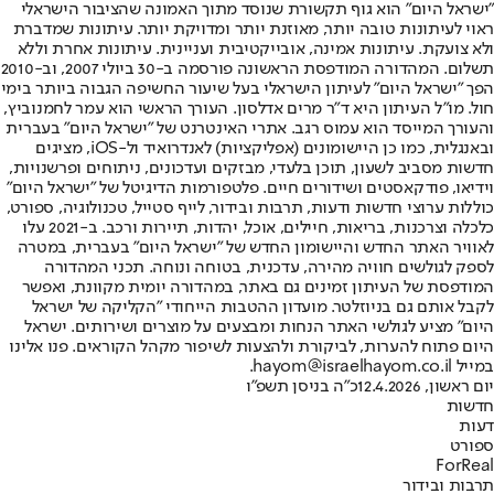
"ישראל היום" הוא גוף תקשורת שנוסד מתוך האמונה שהציבור הישראלי
ראוי לעיתונות טובה יותר, מאוזנת יותר ומדויקת יותר. עיתונות שמדברת
ולא צועקת. עיתונות אמינה, אובייקטיבית ועניינית. עיתונות אחרת וללא
תשלום. המהדורה המודפסת הראשונה פורסמה ב-30 ביולי 2007, וב-2010
הפך "ישראל היום" לעיתון הישראלי בעל שיעור החשיפה הגבוה ביותר בימי
חול. מו"ל העיתון היא ד"ר מרים אדלסון. העורך הראשי הוא עמר לחמנוביץ,
והעורך המייסד הוא עמוס רגב. אתרי האינטרנט של "ישראל היום" בעברית
ובאנגלית, כמו כן היישומונים (אפליקציות) לאנדרואיד ול-iOS, מציגים
חדשות מסביב לשעון, תוכן בלעדי, מבזקים ועדכונים, ניתוחים ופרשנויות,
וידיאו, פודקאסטים ושידורים חיים. פלטפורמות הדיגיטל של "ישראל היום"
כוללות ערוצי חדשות ודעות, תרבות ובידור, לייף סטייל, טכנולוגיה, ספורט,
כלכלה וצרכנות, בריאות, חיילים, אוכל, יהדות, תיירות ורכב. ב-2021 עלו
לאוויר האתר החדש והיישומון החדש של "ישראל היום" בעברית, במטרה
לספק לגולשים חוויה מהירה, עדכנית, בטוחה ונוחה. תכני המהדורה
המודפסת של העיתון זמינים גם באתר, במהדורה יומית מקוונת, ואפשר
לקבל אותם גם בניוזלטר. מועדון ההטבות הייחודי "הקליקה של ישראל
היום" מציע לגולשי האתר הנחות ומבצעים על מוצרים ושירותים. ישראל
היום פתוח להערות, לביקורת ולהצעות לשיפור מקהל הקוראים. פנו אלינו
במייל hayom@israelhayom.co.il.
יום ראשון, 12.4.2026
כ"ה בניסן תשפ"ו
חדשות
דעות
ספורט
ForReal
תרבות ובידור