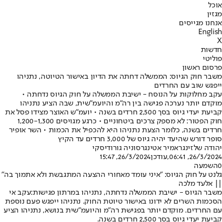
אוכל
מגזין
אנחנו מגייסים
English
X
חדשות
פוליטי
פרסום ראשון
משבר חוק הגיוס: הממשלה דחתה את הדיון באישור הטיוטה, נתניהו
ייפגש שוב עם החרדים
עקב מחלוקות על הנוסח - ישיבת הממשלה על חוק הגיוס נדחתה •
מוקדם יותר נערכה פגישה בין רה"מ והיועמ"שית, שבה הציע נתניהו
קביעת יעדי גיוס בסך 2,500 חרדים בשנה • יועמ"ש האוצר מצידו פסל את
חוק הפטור: לא מספק צרכים ביטחוניים • כרגע מגויסים 1,200-1,300
חרדים בשנה, כלומר הצעת נתניהו היא להכפיל את הכמות • השר אופיר
סופר דורש שהיעד יהיה גיוס של 3,000 חרדים עד הקיץ
יהודה שלזינגר
אמיר אטינגר
סוניה גורודיסקי
26/3/2024, 06:41
,עודכן
26/3/2024, 15:47
0
השמעה
גלנט על חוק הגיוס: "איני עומד מאחורי ההצעה המתגבשת ולא אתמוך בה"
|| אלעד מלכה
משבר הגיוס - ישיבת הממשלה נדחתה, נתניהו במרתון פגישות:
עקב אי
הסכמות השרים לא ידונו באישור טיוטת החוק. נתניהו ייפגש פעם נוספת
עם החרדים. מוקדם יותר בפגישת רה"מ והיועמ"שית בנושא, נתניהו הציע
קביעת יעדי גיוס בסך 2,500 חרדים בשנה.