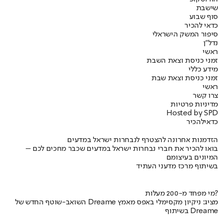
שישבת
סוף שבוע
כדאי להכיר
סיפור המשק הישראלי
נדל"ן
ראשי
זמני כניסת וצאת השבת
מידע כללי
זמני כניסת וצאת שבת
ראשי
צרו קשר
מדיניות פרטיות
Hosted by SPD
כדאי
להכיר
הזדמנות אחרונה להצטרף לנבחרות ישראל במדעים
בואו להכיר את חברי נבחרות ישראל במדעים שכבר מחכים לכם –
המיונים בעיצומם
בשיתוף מרכז מדעני העתיד
מי מפחד מ-200 מעלות?
השואב-שוטף החדש של Dreame מציג: ניקיון מקסימלי באפס מאמץ
בשיתוף Dreame