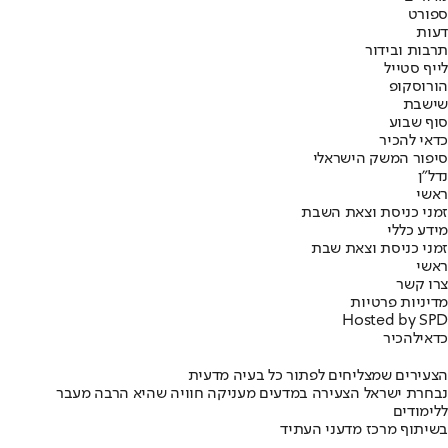
ספורט
דעות
תרבות ובידור
לייף סטייל
הורוסקופ
שישבת
סוף שבוע
כדאי להכיר
סיפור המשק הישראלי
נדל"ן
ראשי
זמני כניסת וצאת השבת
מידע כללי
זמני כניסת וצאת שבת
ראשי
צרו קשר
מדיניות פרטיות
Hosted by SPD
כדאי
להכיר
הצעירים שמצליחים לפתור כל בעיה מדעית
נבחרת ישראל הצעירה במדעים מעניקה חוויה שהיא הרבה מעבר
ללימודים
בשיתוף מרכז מדעני העתיד