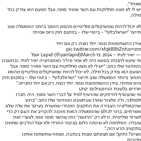
מאחד".
יש לי לא מעט מחלוקות עם השר אופיר סופר, אבל הפעם הוא צודק בכל
מילה.
לא יכול להיות שמשיקולים פוליטיים מהסוג הנמוך ביותר הממשלה שוב
תייצר "ישראלבלוף" - ביטוי שלו - במקום חוק גיוס אמיתי.
עידן ההשתמטות נגמר. יחד ננצח, רק אם יחד
נתגייס.
pic.twitter.com/xfqkBB5Znh
— יאיר לפיד - Yair Lapid (@yairlapid)
March 15, 2024
מי שיצא להגנתו בנושא היה לא אחר מיו"ר האופוזיציה יאיר לפיד, ובחשבון
הטוויטר שלו כתב: "יש לי לא מעט מחלוקות עם השר אופיר סופר, אבל
הפעם הוא צודק בכל מילה. לא יכול להיות שמשיקולים פוליטיים מהסוג
הנמוך ביותר הממשלה שוב תייצר "ישראלבלוף" - ביטוי שלו - במקום חוק
גיוס אמיתי. עידן ההשתמטות נגמר. יחד ננצח, רק אם יחד נתגייס."
חרדים בלשכת הגיוס,צילום: קוקו
מי שהצטרף לחיזוקים שהרעיף לפיד על דברי השר סופר, היה חברו
למפלגה, ח"כ אלעזר שטרן שבחשבון הטוויטר שלו כתב: "ברגע
שהקואליציה העבירה את התקציב המגזרי שמשרת בעיקר את אלה שלא
משרתים, ברור לכולם שהממשלה הזאת מוכנה להקריב את העם רק כדי
לשרוד פוליטית. זו לא רק ״הרגשה״ כמו שהשר סופר אמר, לצערי זאת
עובדה. המלחמה לא שינתה כלום בציבור החרדי ולא אצל הח״כים שתמכו
בתקציב הרע הזה."
טעינו? נתקן! אם מצאתם טעות בכתבה, נשמח שתשתפו אותנו
מדורים