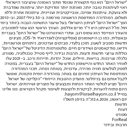
"ישראל היום" הוא גוף תקשורת שנוסד מתוך האמונה שהציבור הישראלי
ראוי לעיתונות טובה יותר, מאוזנת יותר ומדויקת יותר. עיתונות שמדברת
ולא צועקת. עיתונות אמינה, אובייקטיבית ועניינית. עיתונות אחרת וללא
תשלום. המהדורה המודפסת הראשונה פורסמה ב-30 ביולי 2007, וב-2010
הפך "ישראל היום" לעיתון הישראלי בעל שיעור החשיפה הגבוה ביותר בימי
חול. מו"ל העיתון היא ד"ר מרים אדלסון. העורך הראשי הוא עמר לחמנוביץ,
והעורך המייסד הוא עמוס רגב. אתרי האינטרנט של "ישראל היום" בעברית
ובאנגלית, כמו כן היישומונים (אפליקציות) לאנדרואיד ול-iOS, מציגים
חדשות מסביב לשעון, תוכן בלעדי, מבזקים ועדכונים, ניתוחים ופרשנויות,
וידיאו, פודקאסטים ושידורים חיים. פלטפורמות הדיגיטל של "ישראל היום"
כוללות ערוצי חדשות ודעות, תרבות ובידור, לייף סטייל, טכנולוגיה, ספורט,
כלכלה וצרכנות, בריאות, חיילים, אוכל, יהדות, תיירות ורכב. ב-2021 עלו
לאוויר האתר החדש והיישומון החדש של "ישראל היום" בעברית, במטרה
לספק לגולשים חוויה מהירה, עדכנית, בטוחה ונוחה. תכני המהדורה
המודפסת של העיתון זמינים גם באתר, במהדורה יומית מקוונת, ואפשר
לקבל אותם גם בניוזלטר. מועדון ההטבות הייחודי "הקליקה של ישראל
היום" מציע לגולשי האתר הנחות ומבצעים על מוצרים ושירותים. ישראל
היום פתוח להערות, לביקורת ולהצעות לשיפור מקהל הקוראים. פנו אלינו
במייל hayom@israelhayom.co.il.
יום ראשון, 12.4.2026
כ"ה בניסן תשפ"ו
חדשות
דעות
ספורט
ForReal
תרבות ובידור