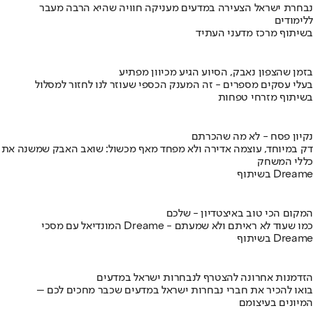
נבחרת ישראל הצעירה במדעים מעניקה חוויה שהיא הרבה מעבר
ללימודים
בשיתוף מרכז מדעני העתיד
בזמן שהצפון נאבק, הסיוע הגיע מכיוון מפתיע
בעלי עסקים מספרים - זה המענק הכספי שעוזר לנו לחזור למסלול
בשיתוף מזרחי טפחות
נקיון פסח - לא מה שהכרתם
דק במיוחד, עוצמה אדירה ולא מפחד מאף מכשול: שואב האבק שמשנה את
כללי המשחק
בשיתוף Dreame
המקום הכי טוב באיצטדיון - שלכם
המונדיאל עם מסכי Dreame - כמו שעוד לא ראיתם ולא שמעתם
בשיתוף Dreame
הזדמנות אחרונה להצטרף לנבחרות ישראל במדעים
בואו להכיר את חברי נבחרות ישראל במדעים שכבר מחכים לכם –
המיונים בעיצומם