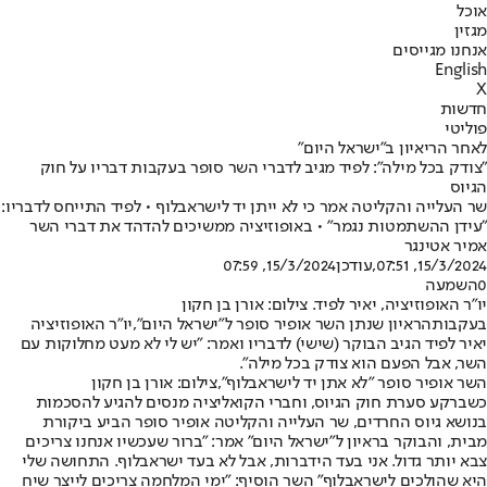
אוכל
מגזין
אנחנו מגייסים
English
X
חדשות
פוליטי
לאחר הריאיון ב"ישראל היום"
"צודק בכל מילה": לפיד מגיב לדברי השר סופר בעקבות דבריו על חוק
הגיוס
שר העלייה והקליטה אמר כי לא ייתן יד לישראבלוף • לפיד התייחס לדבריו:
"עידן ההשתמטות נגמר" • באופוזיציה ממשיכים להדהד את דברי השר
אמיר אטינגר
15/3/2024, 07:51
,עודכן
15/3/2024, 07:59
0
השמעה
יו"ר האופוזיציה, יאיר לפיד. צילום: אורן בן חקון
בעקבות
הראיון שנתן השר אופיר סופר ל"ישראל היום",
יו"ר האופוזיציה
יאיר לפיד הגיב הבוקר (שישי) לדבריו ואמר: "יש לי לא מעט מחלוקות עם
השר, אבל הפעם הוא צודק בכל מילה".
השר אופיר סופר "לא אתן יד לישראבלוף",צילום: אורן בן חקון
כשברקע סערת חוק הגיוס, וחברי הקואליציה מנסים להגיע להסכמות
בנושא גיוס החרדים, שר העלייה והקליטה אופיר סופר הביע ביקורת
מבית, והבוקר בראיון ל"ישראל היום" אמר: "ברור שעכשיו אנחנו צריכים
צבא יותר גדול. אני בעד הידברות, אבל לא בעד ישראבלוף. התחושה שלי
היא שהולכים לישראבלוף" השר הוסיף: "ימי המלחמה צריכים לייצר שיח