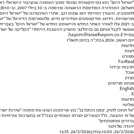
"ישראל היום" הוא גוף תקשורת שנוסד מתוך האמונה שהציבור הישראלי ראוי 
ת
ופרשנויות, וידיאו, פודקאסטים ושידורים חיים. פלטפורמות הדיגיטל של "ישרא
ב-2021 עלו לאוויר האתר החדש והיישומון החדש של "ישראל היום" בע
ואפשר לקבל אותם גם בניוזלטר. מועדון ההטבות הייחודי "הקליקה של ישרא
במייל hayom@israelhayom.co.il.
יום ראשון, 12.4.2026
כ"ה בניסן תשפ"ו
חדשות
דעות
ספורט
ForReal
תרבות ובידור
אוכל
מגזין
אנחנו מגייסים
English
X
חדשות
פוליטי
"אל תחכו לחוק, קומו והתנדבו": גנץ ואיזנקוט הציגו את מתווה "שירות ישרא
על פי ההצעה, כלל הצעירים ישרתו כשנתיים בצה"ל או במערכות אזרחיות א
ברורים ומתפתחים"
יהודה שלזינגר
26/2/2024, 14:00
,עודכן
26/2/2024, 14:53