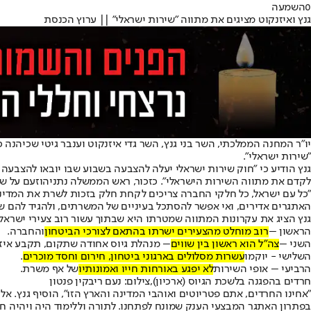
0
השמעה
גנץ ואיזנקוט מציגים את מתווה "שירות ישראלי" || ערוץ הכנסת
יו״ר המחנה הממלכתי, השר בני גנץ, השר גדי איזנקוט וענבר גיטי שכיה
"שירות ישראלי"
.
גנץ הודיע כי "חוק שירות ישראלי יעלה להצבעה בשבוע שבו יובאו להצבעה
לקדם את מתווה השירות הישראלי". כזכור, ראש הממשלה נתניהו
זעם על שר
"כל עם ישראל, כל חלקי החברה צריכים לקחת חלק בזכות לשרת את המדינה 
האתגרים אדירים, ואי אפשר להסתכל בעיניים של המשרתים, ולהגיד להם שמ
גנץ הציג את עקרונות המתווה שמטרתו היא שבתוך עשור רוב צעירי ישראל
הראשון –
רוב מוחלט מהצעירים ישרתו בהתאם לצורכי הביטחון
והחברה.
השני –
צה"ל הוא ראשון בין שווים
– מנהלת גיוס אחודה שתקום, תקבע איזה ש
השלישי - יוקמו
עשרות מסלולים בארגוני ביטחון, חירום וחסד מוכרים
.
הרביעי – אופי השירות
לא יפגע באורחות חייו ואמונותיו
של אף משרת.
חרדים בהפגנה בלשכת הגיוס (ארכיון),צילום: נעם ריבקין פנטון
"אחינו החרדים, אתם פטריוטים ואוהבי המדינה והארץ הזו", הוסיף גנץ. א
בפתרון האתגר המבצעי הענק שמונח לפתחנו. לתורה וללימוד היה ויהיה חלק 