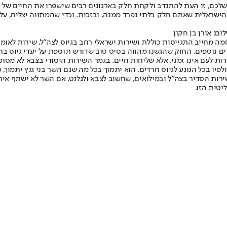
שלכם, זו העת להתנדב ולקחת חלק בארגונים רבים שישפרו את החיים של כו
 הישראלית שאתם חלק בלתי נפרד ממנה, ובזכות. וכדי שהמתווה יצליח, ע
ום: אורן בן חקון
ה מחייב התגייסות כוללת ושירות ישראלי רחב בגיוס לצה״ל, שירות לאומי
ים נוספים. החוק שהגשנו מהווה בסיס טוב שדורש תוספת על יעדי גיוס בר
יו בכל הנוגע לגיוס חרדים, הוא יתמוך בכל מה שגם השר בני גנץ יתמוך, 
ות הסדיר בצה"ל ובמילואים, שחשוב לצבא ולגלנט, אם השר לא ישתף איתו
יטית הזו.