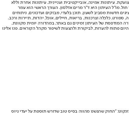
ועקת. עיתונות אמינה, אובייקטיבית ועניינית. עיתונות אחרת וללא
עור החשיפה הגבוה ביותר בימי חול. מו"ל העיתון היא ד"ר מרים אדלסון. העורך הראשי הוא עמר
 והעורך המייסד הוא עמוס רגב. אתרי האינטרנט של "ישראל היום" בעברית ובאנגלית, כמו כן היישומונים (אפליקציות) לאנדרואיד ול-iOS, מציגים חדשות מסביב לשעון, תוכן בלעדי, מבזקים ועדכונים, ניתוחים
, ספורט, כלכלה וצרכנות, בריאות, חיילים, אוכל, יהדות, תיירות ורכב.
דורה המודפסת של העיתון זמינים גם באתר, במהדורה יומית מקוונת,
היום פתוח להערות, לביקורת ולהצעות לשיפור מקהל הקוראים. פנו אלינו
זנקוט: "החוק שהגשנו מהווה בסיס טוב שדורש תוספת על יעדי גיוס