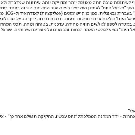
לעיתונות טובה יותר, מאוזנת יותר ומדויקת יותר. עיתונות שמדברת ולא צ
שלום. המהדורה המודפסת הראשונה פורסמה ב-30 ביולי 2007, וב-2010 הפך "ישראל היום" לעיתון הישראלי בעל שי
לחמנוביץ,
ל היום" כוללות ערוצי חדשות ודעות, תרבות ובידור, לייף סטייל, טכנולוגיה
ברית, במטרה לספק לגולשים חוויה מהירה, עדכנית, בטוחה ונוחה. תכני המה
ל היום" מציע לגולשי האתר הנחות ומבצעים על מוצרים ושירותים. ישראל 
לי"
חרות • יו"ר המחנה הממלכתי: "גיוס עכשיו, החקיקה תושלם אחר כך" • אי