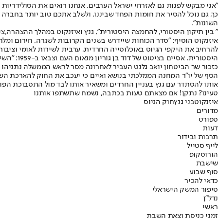
"אני מבקש לפנות גם לאזרחי ישראל הערבים, אנחנו רואים את הסולידריות 
כך, גם נוכל להסיר את חומות הפחד שביננו, ולשלב אתכם טוב יותר בחברה
השונות".
" בין תיקון היסטורי, להחמצה היסטורית", גנץ ואיזנקוט במהלך ההצהרה,ציל
איזנקוט הוסיף: "סדר הכוחות שיידרש בשנים הקרובות לשגרה, חירום ומלחמ
להרחיב את היקפי הגיוס באוכלוסייה החרדית, ערבית לשירות לאומי וציבור
היסטורית. אסיים בציטוט של דוד בן גוריון מנאום העם וצבאו ב-1959: "השירות לעם אינו זמני, אלא שליחות חיים. בגמר השירות היסודי בצבא לא מסתיים שרות ההתנדבות בעם".
כזכור שר הביטחון יואב גלנט העביר לאחרונה מסר לראש הממשלה נתניהו ולפ
הסף של יו"ר המחנה הממלכתי בנושא ואיים כי יעכב את החוק להארכת השיר
אותו להסתדר עם גנץ בעניין החרדים ומשאיר אותו לבד מול התסבוכת הפול
טעינו? נתקן! אם מצאתם טעות בכתבה, נשמח שתשתפו אותנו
איזנקוט
בני גנץ
חוק הגיוס
מדורים
ספורט
דעות
תרבות ובידור
לייף סטייל
הורוסקופ
שישבת
סוף שבוע
כדאי להכיר
סיפור המשק הישראלי
נדל"ן
ראשי
זמני כניסת וצאת השבת