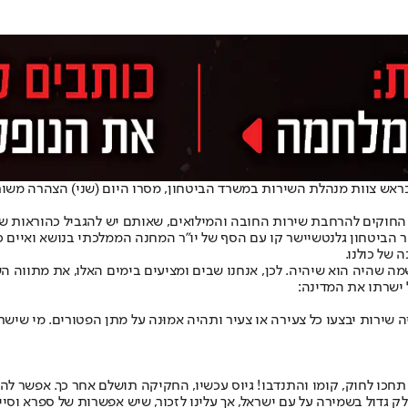
נה כראש צוות מנהלת השירות במשרד הביטחון, מסרו היום (שני) הצהרה מ
 החוקים להרחבת שירות החובה והמילואים, שאותם יש להגביל כהוראות שעה
 הביטחון גלנט
שיישר קו עם הסף של יו"ר המחנה הממלכתי בנושא ואיים כ
של כולנו.
ה שהיה הוא שיהיה. לכן, אנחנו שבים ומציעים בימים האלו, את מתווה הש
 ישרתו את המדינה:
ירות יבצעו כל צעירה או צעיר ותהיה אמוּנה על מתן הפטורים. מי שישרת ש
ל תחכו לחוק, קומו והתנדבו! גיוס עכשיו, החקיקה תושלם אחר כך. אפשר ל
גדול בשמירה על עם ישראל, אך עלינו לזכור, שיש אפשרות של ספרא וסייפא.