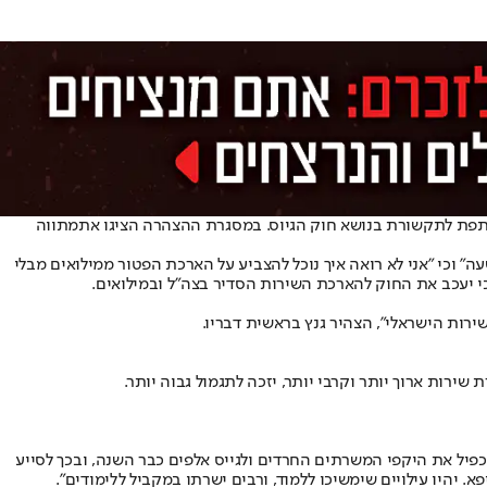
שותפת לתקשורת בנושא חוק הגיוס. במסגרת ההצהרה הציגו את
מתווה
" וכי "אני לא רואה איך נוכל להצביע על הארכת הפטור ממילואים מבלי
י יעכב את החוק להארכת השירות הסדיר בצה"ל ובמילואים.
ירות הישראלי", הצהיר גנץ בראשית דבריו.
ירות ארוך יותר וקרבי יותר, יזכה לתגמול גבוה יותר.
הכפיל את היקפי המשרתים החרדים ולגייס אלפים כבר השנה, ובכך לסייע
 יהיו עילויים שימשיכו ללמוד, ורבים ישרתו במקביל ללימודים".