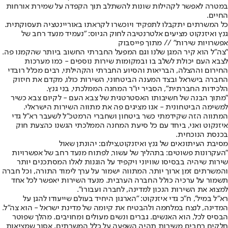
במטרה לאפשר לקהילות שונות להשתלב תוך הקפדה על שמירת אורחות
החיים.
כל המשרתים יתקבלו לתפקיד ויוכשרו לקראתו באוריינטציה תעסוקתית.
גנץ ואיזנקוט מציעים אלטרנטיבה לחוק הגיוס: "נעמיד מנעד רחב של
אפשרויות שירות" // מתוך פייסבוק
"צה"ל הוא קיר המגן שלנו וגם המפעל החברתי החשוב ביותר שהקמנו פה.
לצבא העם יכולת לשלב בו ובמקומות שירות נוספים - כמו מערכות
החירום וההצלה, הבריאות והסיוע החברתי והקהילתי, רבים מכלל רובדי
החברה בישראל ובצד המענה הביטחוני, השירות כולו, מקדם את חיזוק
הלכידות החברתית", הסביר יו"ר המחנה הממלכתי, בני גנץ.
"מתוך הבנה של חשיבותו האסטרטגית של צבא העם - לקיום צבא כשיר
למשימה הביטחונית - אנו מציגים פה את מתווה השירות הישראלי.
המתווה הזה שקידמתי כשר ביטחון ושחברי הרמטכ"ל לשעבר רא"ל גדי
איזנקוט ואני, ביחד עם כל סיעת המחנה הממלכתי הגשנו כהצעת חוק
בכנסת הנוכחית.
מסיבת העיתונאים של גנץ ואיזנקוט,צילום: יהונתן שאול
"העקרונות פשוטים: בתהליך של עשור, לפתוח מנעד רחב של אפשרויות
שירות שיהיה בבסיסו שוויוני ויקפיד על הוגנות לאלו המסתכנים יותר
והמשרתים זמן ארוך יותר. המתווה ישמור על ערך לימוד התורה, וכל חברה
תשמור על ערכיה כולל החברה הערבית. מנעד השירות יאפשר לכל אחד
למצוא את השירות הנכון למדינה, לחברה ועבורו".
רא"ל במיל', ח"כ גדי איזנקוט: "הארגון היחיד בעולם שייעודו להגן על
המדינה, לנצח במלחמה ולהבטיח את קיומה של מדינת ישראל - הוא צה״ל.
הבסיס לכל, הוא האנשים. גברים ונשים מעולים ומחויבים. מהלך שפוטר
חלקים רחבים משירות תהיה השפעה על כלל המשרתים. אסור שמציאות