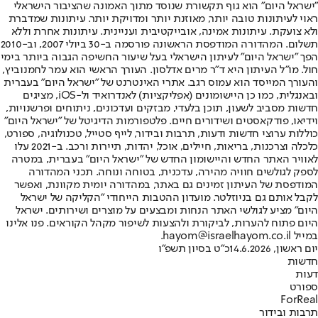
"ישראל היום" הוא גוף תקשורת שנוסד מתוך האמונה שהציבור הישראלי
ראוי לעיתונות טובה יותר, מאוזנת יותר ומדויקת יותר. עיתונות שמדברת
ולא צועקת. עיתונות אמינה, אובייקטיבית ועניינית. עיתונות אחרת וללא
תשלום. המהדורה המודפסת הראשונה פורסמה ב-30 ביולי 2007, וב-2010
הפך "ישראל היום" לעיתון הישראלי בעל שיעור החשיפה הגבוה ביותר בימי
חול. מו"ל העיתון היא ד"ר מרים אדלסון. העורך הראשי הוא עמר לחמנוביץ,
והעורך המייסד הוא עמוס רגב. אתרי האינטרנט של "ישראל היום" בעברית
ובאנגלית, כמו כן היישומונים (אפליקציות) לאנדרואיד ול-iOS, מציגים
חדשות מסביב לשעון, תוכן בלעדי, מבזקים ועדכונים, ניתוחים ופרשנויות,
וידיאו, פודקאסטים ושידורים חיים. פלטפורמות הדיגיטל של "ישראל היום"
כוללות ערוצי חדשות ודעות, תרבות ובידור, לייף סטייל, טכנולוגיה, ספורט,
כלכלה וצרכנות, בריאות, חיילים, אוכל, יהדות, תיירות ורכב. ב-2021 עלו
לאוויר האתר החדש והיישומון החדש של "ישראל היום" בעברית, במטרה
לספק לגולשים חוויה מהירה, עדכנית, בטוחה ונוחה. תכני המהדורה
המודפסת של העיתון זמינים גם באתר, במהדורה יומית מקוונת, ואפשר
לקבל אותם גם בניוזלטר. מועדון ההטבות הייחודי "הקליקה של ישראל
היום" מציע לגולשי האתר הנחות ומבצעים על מוצרים ושירותים. ישראל
היום פתוח להערות, לביקורת ולהצעות לשיפור מקהל הקוראים. פנו אלינו
במייל hayom@israelhayom.co.il.
יום ראשון, 14.6.2026
כ"ט בסיון תשפ"ו
חדשות
דעות
ספורט
ForReal
תרבות ובידור