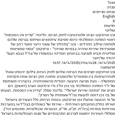
אוכל
מגזין
אנחנו מגייסים
English
X
חדשות
פוליטי
גנץ ואיזנקוט הציגו אלטרנטיבה לחוק הגיוס; הליכוד: "עדיין אין הסכמות"
ראשי המחנה הממלכתי כינסו מסיבת עיתונאים ושיתפו בגרסה שלהם
למתווה שילוב החרדים • גנץ: "בתהליך של עשור נייצר מנעד רחב של
אפשרויות שירות שיהיה בבסיסו שוויוני" • איזנקוט: "אסור שמציאות
פוליטית תביא לפגיעה בביטחון המדינה ובמעמדו של צה״ל כצבא העם"
יהודה שלזינגר
16/4/2023, 14:28
,עודכן
16/4/2023, 16:57
0
השמעה
גנץ ואיזנקוט מציגים את הגרסה שלהם לחוק הגיוס, צילום: יהונתן שאול
לאחר
העימות בין סמוטריץ' וגלנט
סביב מתווה חוק הגיוס אותו מקדמת
הממשלה - כעת מגיעה ההצעה הנגדית מהאופוזיציה. בהצהרה משותפת
של יו"ר המחנה הממלכתי בני גנץ וח"כ גדי איזנקוט הערב (ראשון), הם
הציגו את "מתווה שירות ישראלי". בליכוד פסלו: "עדיין אין הסכמות, הצעתו
של בני גנץ דומה להצעת צה״ל שעומדת על הפרק"
.
על פי ההצעה שהעלו גנץ ואיזנקוט, בטווח הרחוק כלל הצעירים בישראל
ישרתו כחלק מחובתם האזרחית - שירות של כשנתיים בצה"ל או במערכות
אזרחיות אחרות (ביה״ח, זק״א, מד״א, הכשרות טכנולוגיות, מתנסים וכד׳).
מסלולי השירות יותאמו לצרכים התרבותיים של מגוון האוכלוסיות בישראל