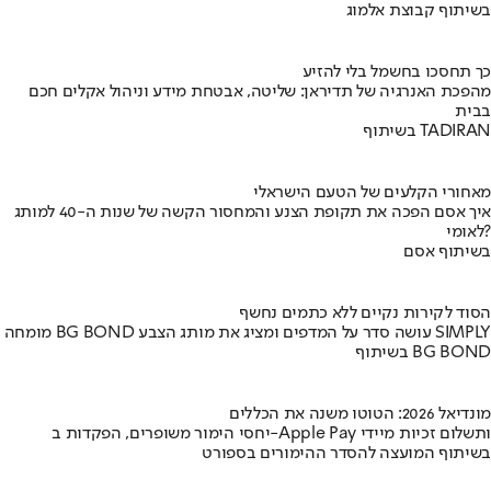
בשיתוף קבוצת אלמוג
כך תחסכו בחשמל בלי להזיע
מהפכת האנרגיה של תדיראן: שליטה, אבטחת מידע וניהול אקלים חכם
בבית
בשיתוף TADIRAN
מאחורי הקלעים של הטעם הישראלי
איך אסם הפכה את תקופת הצנע והמחסור הקשה של שנות ה-40 למותג
לאומי?
בשיתוף אסם
הסוד לקירות נקיים ללא כתמים נחשף
מומחה BG BOND עושה סדר על המדפים ומציג את מותג הצבע SIMPLY
בשיתוף BG BOND
מונדיאל 2026: הטוטו משנה את הכללים
יחסי הימור משופרים, הפקדות ב-Apple Pay ותשלום זכיות מיידי
בשיתוף המועצה להסדר ההימורים בספורט