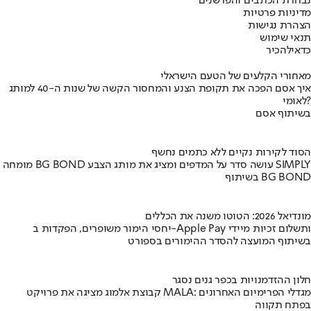
נבחרת הכתבים והפרשנים
מדיניות פרטיות
הצהרת נגישות
תנאי שימוש
כדאי
להכיר
מאחורי הקלעים של הטעם הישראלי
איך אסם הפכה את תקופת הצנע והמחסור הקשה של שנות ה-40 למותג
לאומי?
בשיתוף אסם
הסוד לקירות נקיים ללא כתמים נחשף
מומחה BG BOND עושה סדר על המדפים ומציג את מותג הצבע SIMPLY
בשיתוף BG BOND
מונדיאל 2026: הטוטו משנה את הכללים
יחסי הימור משופרים, הפקדות ב-Apple Pay ותשלום זכיות מיידי
בשיתוף המועצה להסדר ההימורים בספורט
חלון ההזדמנויות בכפר גנים נסגר
קבוצת אלמוג מציגה את פרויקט MALA: מגדלי הפרימיום האחרונים
בפתח תקווה