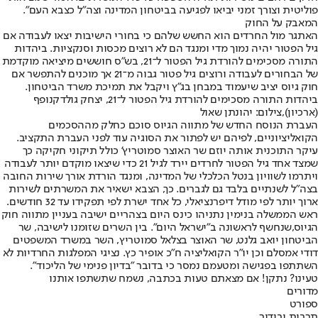
פוליטית וצורך זמני יביאו לפגיעה בביטחון המדינה וצה״ל כצבא העם".
המאבק על החוק
האתגר מול החרדים הוא החשש שלהם כי בחורי הישיבות יצאו לעבודה אם
גיל הפטור יהיה נמוך מדי ומנגד הם לא רוצים מכסות וסנקציות. ביהדות
התורה מסכימים להורדת גיל הפטור ל־21, בש"ס חוששים מיציאה מוקדמת
של הבחורים לעבודה ורוצים גיל פטור גבוה מ־21 אך מוכנים להתפשר אם
חוק גיוס יציב שיעמוד במבחן בג"ץ ויקבל את תמיכת משרד הביטחון.
ביהדות התורה מסכימים להורדת גיל הפטור ל־21, יצחק גולדקנופף
(ארכיון),צילום: יהונתן שאול
העברת הנוסח החדש של מתווה הגיוס סוכם כחלק מההסכמים
הקואליציוניים, לפיהם יש לפתור את הסוגיה עוד לפני העברת התקציב.
עיקר התוכנית אותה יוזם שר האוצר סמוטריץ' כולל תיקוני חקיקה כך
שמצד אחד גיל הפטור לחרדים יירד לגיל 21 כדי שיצאו מוקדם יותר לעבודה
ויתרמו לשוויון בנטל הכלכלי של המדינה, ומנגד הורדת אורך שירות החובה
בצה"ל לשנתיים בלבד גם לגברים. כך, הצבא ישאיר את המשרתים לשירות
ארוך יותר לפי מודל דיפרנציאלי, כל אחד ישרת לפי תפקידו עד 32 חודשים.
ראש הממשלה בנימין נתניהו כינס היום בצהריים ישיבה בעניין מתווה חוק
הגיוס,
שנחשף לראשונה ב"ישראל היום"
. בין השרים שזומנו לישיבה, שר
הביטחון יואב גלנט, שר האוצר בצלאל סמוטריץ, השר במשרד המשפטים
דודי אמסלם וכן יו"ר הקואליציה ח"כ אופיר כץ. נציגי המפלגות החרדיות לא
השתתפו בפגישה ומטעמם נמסר כי בדובר "בדיון פנימי של הליכוד".
טעינו? נתקן! אם מצאתם טעות בכתבה, נשמח שתשתפו אותנו
מדורים
ספורט
תרבות ובידור