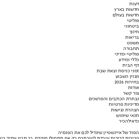
דעות
חדשות בארץ
חדשות בעולם
פוליטי
ביטחוני
חינוך
בריאות
משפט
תחבורה
פוליטי-מדיני
כללי ומידע
דף הבית
זמני כניסת וצאת שבת
מגזין השבוע
בחירות 2026
אודות
צור קשר
נבחרת הכתבים והפרשנים
מדיניות פרטיות
הצהרת נגישות
תנאי שימוש
כדאי
להכיר
הסוד של איינשטיין שיגדיל לכם את הפנסיה
הריבית דריבית עובדת לטובתכם רק אם תתחילו מוקדם. כך תבנו עתיד בט