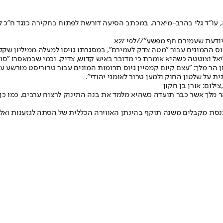
ו"ד גלי בהרב-מיארה. במכתב הסיעה דורשת לפתוח בחקירה כנגד ח"כ לימו
ודעת שעמירם חף מפשע"//לפי 27א
 ההמונים עבור "מטה צדק לעמירם", במסגרתו גויסו למעלה ממיליון שקלי
ל וצוטטה כשהיא אומרת כי מדובר באיש קדוש, צדיק, וכמי שבמאסרו "סוב
מלך: "עצם קיום קמפיין גיוס תרומות המונים עבור טרוריסט מורשע עם 
 על שלטון החוק ולמען טרור לאומני יהודי".
צילום: אורן בן חקון
 מלך אשר כבר תועדה כשהיא מלמד את בנה התינוק לרצוח ערבים, כמו כן ח
מקבלים משנה תוקף בהינתן האווירה הכללית של הסתה לגזענות ואלימות