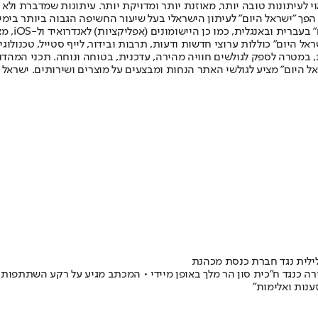
לעיתונות טובה יותר, מאוזנת יותר ומדויקת יותר. עיתונות שמדברת ולא צ
שלום. המהדורה המודפסת הראשונה פורסמה ב-30 ביולי 2007, וב-2010 הפך "ישראל היום" לעיתון הישראלי בעל שי
לחמנוביץ,
ל היום" כוללות ערוצי חדשות ודעות, תרבות ובידור, לייף סטייל, טכנולוגיה
ברית, במטרה לספק לגולשים חוויה מהירה, עדכנית, בטוחה ונוחה. תכני המה
ל היום" מציע לגולשי האתר הנחות ומבצעים על מוצרים ושירותים. ישראל 
ילית נגד חברת כנסת מכהנת
כנגד ח"כית סון הר מלך באופן מיידי • המכתב מגיע על רקע השתתפותה 
נות ואלימות"