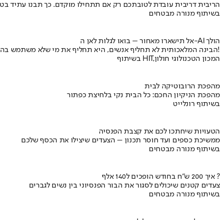
הריבית דריבית עובדת לטובתכם רק אם תתחילו מוקדם. כך תבנו עתיד בט
בשיתוף מנורה מבטחים
אל תישארו מאחור – בואו לגלות לאן ה-AI הולך
הבינה המלאכותית לא תחליף אנשים, היא תחליף את מי שלא משתמש בה!
בשיתוף HIT,המכון הטכנולוגי חולון
מהפכת הרובוטיקה לבית
מהפכת הניקיון החכם: כל הבית נקי בלחיצת כפתור
בשיתוף רונלייט
הטעויות שיחתכו לכם את קצבת הפנסיה
ממשיכת כספים ועד חוסר תכנון – הצעדים שיצילו את הכסף שלכם
בשיתוף מנורה מבטחים
איך 200 ש"ח בחודש הופכים ל140 אלף ?
צעדים קטנים שיכולים לסגור את הבור הפנסיוני בין נשים לגברים
בשיתוף מנורה מבטחים