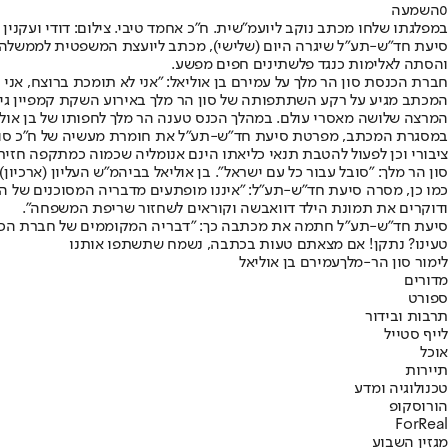
0
השמעה
במפלגתו שלחו מכתב נוקב ליועמ"שית. ח"כ אחמד טיבי. צילום: דודי ועקנין
סיעת חד"ש-תע"ל שיגרה היום (שלישי), מכתב ליועצת המשפטית לממשלה, ע
והסתה לאלימות כנגד פלשתינים חפים מפשע.
חברת הכנסת סון הר מלך על עמירם בן אוליאל: "אני לא תומכת ברוצח, אני י
המכתב מגיע על רקע השתתפותה של סון הר מלך באירוע השקת קמפיין גיוס
המרצה שלושה מאסרי עולם. במהלך הכנס טענה הר מלך לחפותו של בן אוליא
במסגרת המכתב, מפרטת סיעת חד"ש-תע"ל את חומרת מעשיה של ח"כ סון הר 
ציבורי וכן לפעול להטבת תנאי כליאתו הינם אנומליה שכמוה כמתקפה חזיתית
סון הר מלך: "סובל עבור כל עם ישראל". בן אוליאל בביהמ"ש העליון (ארכיון),
כמו כן, מסרה סיעת חד"ש-תע"ל: "איננו מופתעים מדבריה המסוכנים של הר
ודוקרים את תמונת הילד דוואבשה וקוראים לשחזור שריפת המשפחה".
סיעת חד"ש-תע"ל חתמה את מכתבה כך: "דבריה המקוממים של חברת הכנסת 
טעינו? נתקן! אם מצאתם טעות בכתבה, נשמח שתשתפו אותנו
לימור סון הר-מלך
עמירם בן אוליאל
מדורים
ספורט
תרבות ובידור
לייף סטייל
אוכל
תיירות
טכנולוגיה ומדע
הורוסקופ
ForReal
מגזין השבוע