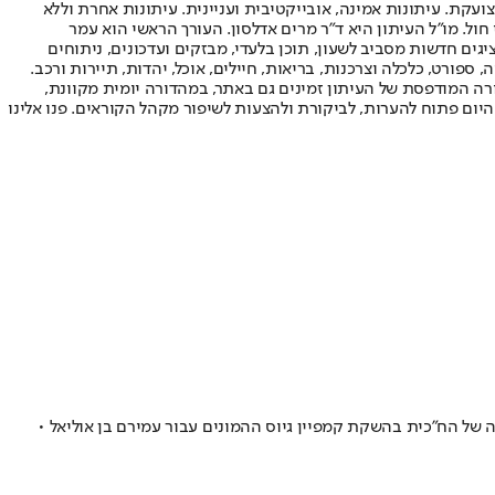
ועקת. עיתונות אמינה, אובייקטיבית ועניינית. עיתונות אחרת וללא
עור החשיפה הגבוה ביותר בימי חול. מו"ל העיתון היא ד"ר מרים אדלסון. העורך הראשי הוא עמר
 והעורך המייסד הוא עמוס רגב. אתרי האינטרנט של "ישראל היום" בעברית ובאנגלית, כמו כן היישומונים (אפליקציות) לאנדרואיד ול-iOS, מציגים חדשות מסביב לשעון, תוכן בלעדי, מבזקים ועדכונים, ניתוחים
, ספורט, כלכלה וצרכנות, בריאות, חיילים, אוכל, יהדות, תיירות ורכב.
דורה המודפסת של העיתון זמינים גם באתר, במהדורה יומית מקוונת,
היום פתוח להערות, לביקורת ולהצעות לשיפור מקהל הקוראים. פנו אלינו
של הח"כית בהשקת קמפיין גיוס ההמונים עבור עמירם בן אוליאל •