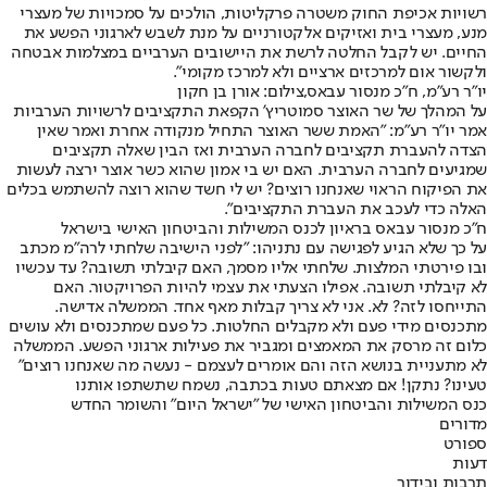
רשויות אכיפת החוק משטרה פרקליטות, הולכים על סמכויות של מעצרי
מנע, מעצרי בית ואזיקים אלקטורניים על מנת לשבש לארגוני הפשע את
החיים. יש לקבל החלטה לרשת את היישובים הערביים במצלמות אבטחה
ולקשור אום למרכזים ארציים ולא למרכז מקומי".
יו"ר רע"מ, ח"כ מנסור עבאס,צילום: אורן בן חקון
על המהלך של שר האוצר סמוטריץ' הקפאת התקציבים לרשויות הערביות
אמר יו"ר רע"מ: "האמת ששר האוצר התחיל מנקודה אחרת ואמר שאין
הצדה להעברת תקציבים לחברה הערבית ואז הבין שאלה תקציבים
שמגיעים לחברה הערבית. האם יש בי אמון שהוא כשר אוצר ירצה לעשות
את הפיקוח הראוי שאנחנו רוצים? יש לי חשד שהוא רוצה להשתמש בכלים
האלה כדי לעכב את העברת התקציבים".
ח"כ מנסור עבאס בראיון לכנס המשילות והביטחון האישי בישראל
על כך שלא הגיע לפגישה עם נתניהו: "לפני הישיבה שלחתי לרה"מ מכתב
ובו פירטתי המלצות. שלחתי אליו מסמך, האם קיבלתי תשובה? עד עכשיו
לא קיבלתי תשובה. אפילו הצעתי את עצמי להיות הפרויקטור. האם
התייחסו לזה? לא. אני לא צריך קבלות מאף אחד. הממשלה אדישה.
מתכנסים מידי פעם ולא מקבלים החלטות. כל פעם שמתכנסים ולא עושים
כלום זה מרסק את המאמצים ומגביר את פעילות ארגוני הפשע. הממשלה
לא מתעניית בנושא הזה והם אומרים לעצמם - נעשה מה שאנחנו רוצים"
טעינו? נתקן! אם מצאתם טעות בכתבה, נשמח שתשתפו אותנו
כנס המשילות והביטחון האישי של "ישראל היום" והשומר החדש
מדורים
ספורט
דעות
תרבות ובידור