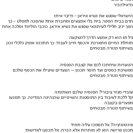
כדאי
להכיר
הישראלי שפגש את נשיא איראן - ודיבר איתו
חרם בבית הספר, בית בלי אמצעים ומחברת אחת שהפכה למפלט - כך
הפך יניב חלילי לעיתונאי שפגש את נשיא איראן, כוכבי הוליווד ומלכה אחת
גיל 65 הוא רק אמצע הדרך להשקעה
תוחלת החיים מתארכת והכסף חייב לעבוד: כך תתכננו אופק כלכלי נכון
בשיתוף מנורה מבטחים
הטעויות שיחתכו לכם את קצבת הפנסיה
ממשיכת כספים ועד חוסר תכנון – הצעדים שיצילו את הכסף שלכם
בשיתוף מנורה מבטחים
עובדי מגזר ציבורי? הפנסיה שלכם השתנתה
קל ללכת לאיבוד בין התוספות והשינויים שהנהיגה המדינה. כך תמנעו
מפערים בקצבה
בשיתוף מנורה מבטחים
אינטואיציה? אל תסמכו עליה תמיד
תכנון פרישה הוא לא מותרות אלא הכרח. אל תכנעו לאדישות