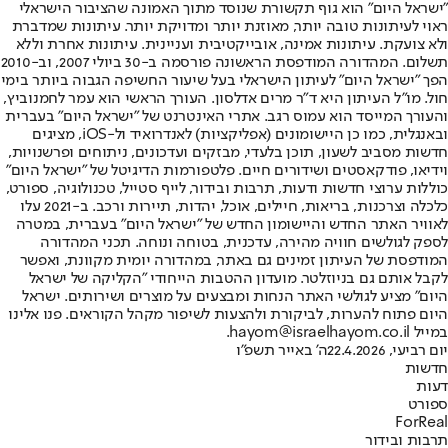
"ישראל היום" הוא גוף תקשורת שנוסד מתוך האמונה שהציבור הישראלי
ראוי לעיתונות טובה יותר, מאוזנת יותר ומדויקת יותר. עיתונות שמדברת
ולא צועקת. עיתונות אמינה, אובייקטיבית ועניינית. עיתונות אחרת וללא
תשלום. המהדורה המודפסת הראשונה פורסמה ב-30 ביולי 2007, וב-2010
הפך "ישראל היום" לעיתון הישראלי בעל שיעור החשיפה הגבוה ביותר בימי
חול. מו"ל העיתון היא ד"ר מרים אדלסון. העורך הראשי הוא עמר לחמנוביץ,
והעורך המייסד הוא עמוס רגב. אתרי האינטרנט של "ישראל היום" בעברית
ובאנגלית, כמו כן היישומונים (אפליקציות) לאנדרואיד ול-iOS, מציגים
חדשות מסביב לשעון, תוכן בלעדי, מבזקים ועדכונים, ניתוחים ופרשנויות,
וידיאו, פודקאסטים ושידורים חיים. פלטפורמות הדיגיטל של "ישראל היום"
כוללות ערוצי חדשות ודעות, תרבות ובידור, לייף סטייל, טכנולוגיה, ספורט,
כלכלה וצרכנות, בריאות, חיילים, אוכל, יהדות, תיירות ורכב. ב-2021 עלו
לאוויר האתר החדש והיישומון החדש של "ישראל היום" בעברית, במטרה
לספק לגולשים חוויה מהירה, עדכנית, בטוחה ונוחה. תכני המהדורה
המודפסת של העיתון זמינים גם באתר, במהדורה יומית מקוונת, ואפשר
לקבל אותם גם בניוזלטר. מועדון ההטבות הייחודי "הקליקה של ישראל
היום" מציע לגולשי האתר הנחות ומבצעים על מוצרים ושירותים. ישראל
היום פתוח להערות, לביקורת ולהצעות לשיפור מקהל הקוראים. פנו אלינו
במייל hayom@israelhayom.co.il.
יום רביעי, 22.4.2026
ה' באייר תשפ"ו
חדשות
דעות
ספורט
ForReal
תרבות ובידור