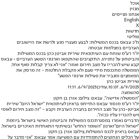
אוכל
מגזין
אנחנו מגייסים
English
X
חדשות
פוליטי
ח"כ עבאס בכנס המשילות: לבצע מעצרי מנע ולרשת את היישובים
הערביים במצלמות אבטחה
יו"ר רע"מ שוחח עם העיתונאית שירית אביטן כהן בכנס המשילות
והביטחון על נתניהו, התקציבים שהוקפאו וארגוני הפשע הערביים • עבאס
קבע שיש להכריז על מצב חירום ואמר: "אני לא צריך קבלות מאף אחד,
הממשלה מתכנסת מידי פעם ולא מקבלת החלטות - זה מרסק את
המאמצים ומגביר את פעילות ארגוני הפשע"
שירית אביטן כהן
6/9/2023, 10:07
,עודכן
6/9/2023, 11:11
0
השמעה
"הממשלה אדישה", עבאס. צילום: אורן בן חקון
יו"ר רע"מ מנסור עבאס התייחס בראיון לעיתונאית "ישראל היום" שירית
אביטן-כהן על מצב החירום בחברה הערבית וקבע - "זה מצב חירום לאומי
ויש להכריז עליו ככזה".
הדברים נאמרו במסגרת
כנס המשילות והביטחון האישי בישראל ביוזמת
"ישראל היום"
וארגון "השומר החדש" ובשיתוף התאחדות האיכרים בישראל.
עבאס בראיון לכנס המשילות,צילום: אורן בן חקון
על הכלים הנחוצים להתמודדות עם הפשיעה אמר עבאס: "אני מדבר על