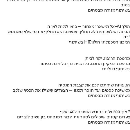
הריבית דריבית עובדת לטובתכם רק אם תתחילו מוקדם. כך תבנו עתיד
בטוח
בשיתוף מנורה מבטחים
אל תישארו מאחור – בואו לגלות לאן ה-AI הולך
הבינה המלאכותית לא תחליף אנשים, היא תחליף את מי שלא משתמש
בה!
בשיתוף HIT,המכון הטכנולוגי חולון
מהפכת הרובוטיקה לבית
מהפכת הניקיון החכם: כל הבית נקי בלחיצת כפתור
בשיתוף רונלייט
הטעויות שיחתכו לכם את קצבת הפנסיה
ממשיכת כספים ועד חוסר תכנון – הצעדים שיצילו את הכסף שלכם
בשיתוף מנורה מבטחים
איך 200 ש"ח בחודש הופכים ל140 אלף ?
צעדים קטנים שיכולים לסגור את הבור הפנסיוני בין נשים לגברים
בשיתוף מנורה מבטחים