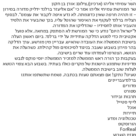
השר עמיחי אליהו (ארכיון),צילום: אורן בן חקון
שר המורשת עמיחי אליהו אמר כי "אם אליעזר ברלנד ידליק מדורה במירון
- זו תהיה חרפה שאין כדוגמתה. לא נדע איפה לקבור את עצמנו". לבסוף
הצליח ברלנד לעקוף את האיסור שהוטל עליו, בכך שהבעיר את הלפיד
והעביר אותו לחסידיו - שהדליקו את המדורה.
ל"ישראל היום" נודע כי שר המורשת לא הסתפק במחאה, אלא פועל
אקטיבית כדי למנוע הדלקה עתידית על ידי ברלנד. ביום ראשון העלה
בישיבת הממשלה את העובדה שהאיש, עבריין מין מורשע, ערך הדלקה
בהר מירון בשבוע שעבר, בניגוד לסיכומים מול קהילתו. כשהעלה את
הנושא, הצטרפו לעמדתו עוד שרים בישיבה.
בעקבות כך הורה ראש הממשלה למזכיר הממשלה יוסי פוקס לגבש
מדיניות שתמנע הישנות של מקרים כאלו בעתיד. בשבוע הבא צפוי הנושא
לעלות שוב בישיבת הממשלה.
טעינו? נתקן! אם מצאתם טעות בכתבה, נשמח שתשתפו אותנו
ברלנד
עבריינים
מדורים
ספורט
תרבות ובידור
לייף סטייל
אוכל
תיירות
טכנולוגיה ומדע
הורוסקופ
ForReal
מגזין השבוע