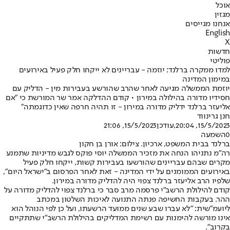
אוכל
מגזין
אנחנו מגייסים
English
X
חדשות
פוליטי
למדו ממקרה ברלנד: יוזמה - עבריינים לא ייקחו חלק פעיל באירועים
במימון המדינה
יוזמת הממשלה מגיעה לאחר שהרב שהורשע בעבירות מין - הדליק עם
חסידיו מדורה בהילולה במירון • קודם ההדלקה אמר שר המורשת כי "אם
אליעזר ברלנד ידליק מדורה במירון - זו תהיה חרפה שאין כדוגמתה"
חנן גרינווד
15/5/2023, 20:04
,עודכן
15/5/2023, 21:06
0
השמעה
ברלנד בבית המשפט, ארכיון. צילום: אורן בן חקון
רה"מ נתניהו הנחה את מזכיר הממשלה יוסי פוקס לגבש מדיניות שתמנע
מקרים שבהם עבריינים שהורשעו בעבירות קשות, ייקחו חלק פעיל
באירועים הממומנים על ידי המדינה - זאת לאחר הפרסום ב"ישראל היום",
שלפיו הרב אליעזר ברלנד צפוי היה להדליק מדורה במירון.
קודם להילולת הרשב"י פרסמה מרב סבר כי ברלנד צפוי להדליק מדורה על
ההר. בעקבות החשיפה פנתה התנועה לאיכות השלטון במכתב
ליועמ"שית: "לא עברו שבע שנים ממועד הרשעתו, ועל כן לפי הנוהל הוא
אינו מורשה להימנות עם רשימת המדליקים בהילולת הרשב"י שתתקיים
בקרוב".