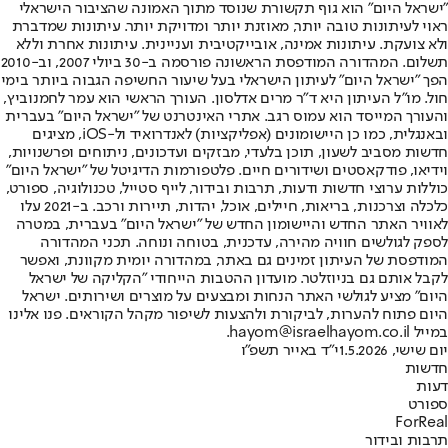
"ישראל היום" הוא גוף תקשורת שנוסד מתוך האמונה שהציבור הישראלי
ראוי לעיתונות טובה יותר, מאוזנת יותר ומדויקת יותר. עיתונות שמדברת
ולא צועקת. עיתונות אמינה, אובייקטיבית ועניינית. עיתונות אחרת וללא
תשלום. המהדורה המודפסת הראשונה פורסמה ב-30 ביולי 2007, וב-2010
הפך "ישראל היום" לעיתון הישראלי בעל שיעור החשיפה הגבוה ביותר בימי
חול. מו"ל העיתון היא ד"ר מרים אדלסון. העורך הראשי הוא עמר לחמנוביץ,
והעורך המייסד הוא עמוס רגב. אתרי האינטרנט של "ישראל היום" בעברית
ובאנגלית, כמו כן היישומונים (אפליקציות) לאנדרואיד ול-iOS, מציגים
חדשות מסביב לשעון, תוכן בלעדי, מבזקים ועדכונים, ניתוחים ופרשנויות,
וידיאו, פודקאסטים ושידורים חיים. פלטפורמות הדיגיטל של "ישראל היום"
כוללות ערוצי חדשות ודעות, תרבות ובידור, לייף סטייל, טכנולוגיה, ספורט,
כלכלה וצרכנות, בריאות, חיילים, אוכל, יהדות, תיירות ורכב. ב-2021 עלו
לאוויר האתר החדש והיישומון החדש של "ישראל היום" בעברית, במטרה
לספק לגולשים חוויה מהירה, עדכנית, בטוחה ונוחה. תכני המהדורה
המודפסת של העיתון זמינים גם באתר, במהדורה יומית מקוונת, ואפשר
לקבל אותם גם בניוזלטר. מועדון ההטבות הייחודי "הקליקה של ישראל
היום" מציע לגולשי האתר הנחות ומבצעים על מוצרים ושירותים. ישראל
היום פתוח להערות, לביקורת ולהצעות לשיפור מקהל הקוראים. פנו אלינו
במייל hayom@israelhayom.co.il.
יום שישי, 1.5.2026
י"ד באייר תשפ"ו
חדשות
דעות
ספורט
ForReal
תרבות ובידור