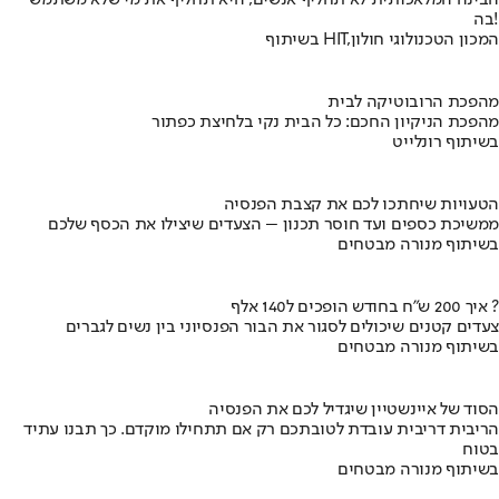
הבינה המלאכותית לא תחליף אנשים, היא תחליף את מי שלא משתמש
בה!
בשיתוף HIT,המכון הטכנולוגי חולון
מהפכת הרובוטיקה לבית
מהפכת הניקיון החכם: כל הבית נקי בלחיצת כפתור
בשיתוף רונלייט
הטעויות שיחתכו לכם את קצבת הפנסיה
ממשיכת כספים ועד חוסר תכנון – הצעדים שיצילו את הכסף שלכם
בשיתוף מנורה מבטחים
איך 200 ש"ח בחודש הופכים ל140 אלף ?
צעדים קטנים שיכולים לסגור את הבור הפנסיוני בין נשים לגברים
בשיתוף מנורה מבטחים
הסוד של איינשטיין שיגדיל לכם את הפנסיה
הריבית דריבית עובדת לטובתכם רק אם תתחילו מוקדם. כך תבנו עתיד
בטוח
בשיתוף מנורה מבטחים