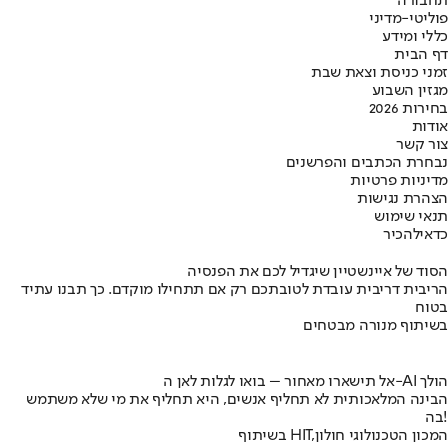
תחבורה
פוליטי-מדיני
כללי ומידע
דף הבית
זמני כניסת וצאת שבת
מגזין השבוע
בחירות 2026
אודות
צור קשר
נבחרת הכתבים והפרשנים
מדיניות פרטיות
הצהרת נגישות
תנאי שימוש
כדאי
להכיר
הסוד של איינשטיין שיגדיל לכם את הפנסיה
הריבית דריבית עובדת לטובתכם רק אם תתחילו מוקדם. כך תבנו עתיד
בטוח
בשיתוף מנורה מבטחים
אל תישארו מאחור – בואו לגלות לאן ה-AI הולך
הבינה המלאכותית לא תחליף אנשים, היא תחליף את מי שלא משתמש
בה!
בשיתוף HIT,המכון הטכנולוגי חולון