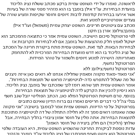
לראשונה, נאמרו על ידי השופט עמית ברקע מכתב ששלח נציג הליכוד
בוועדת הבחירות, עו"ד אילן בומבך בו הוא מזהיר מפני שורה של בעיות
אשר אירעו בבחירות קודמות לרבות זיופים וחוסר שקיפות ומציע שורה של
צעדים אופרטיביים למנוע זאת.
מכתב עם ציטוטים חריגים. השופט יצחק עמית (משמאל) ועו"ד אילן
בומבך,צילום: אורן בן חקון
לפי פרוטוקול סיכום הישיבה, השופט עמית אמר כי כתוצאה מהמכתב הוא
ישקול לאמץ חלק מההצעות של בומבך, אם לא לבחירות הקרובות אז
לבחירות הבאות. לצד זאת, השופט עמית מתח ביקורת חריגה על המכתב
של נציג הליכוד בו הוא דרש מוועדת הבחירות המרכזית לא להתחמק
מאחריותה הישירה למנוע זיופים ולשמור על טוהר המידות.
הפרוטוקול נחשף,
הפרוטוקול נחשף,צילום: ללא
"אני מאוד-מאוד מקווה ומאמין שחלילה אנחנו לא רואים כאן איזה ניצנים
של מה שעלול להתפרש כדה-לגיטימציה מראש של תוצאות הבחירות",
אומר השופט עמית תוך שהוא רומז לכך שמכתבו של בומבך, נציג הליכוד,
הוא ניסיון להכין את הקרקע לדה לגיטימציה של תוצאות הבחירות.
בנוסף, טרם חשיפת הפרוטקול המלא כאן, הכתב הפוליטי יובל שגב חשף
בגלי צה"ל כי דברים חריפים נאמרו גם ברוח הדיון שאינם כתובים
בפרוטוקול. על פי הדיווח, השופט עמית אמר לבומבך בישיבה: "אני מקווה
שמה שאנחנו רואים ממך זה לא חלילה התחלה של דה לגיטימציה מתוכננת
לתוצאות הבחירות. אתה מלין על חוסר אמון ציבורי בהליך הבחירה, אבל
שולחך (הליכוד) הם חלק ביצירה של חוסר האמון"
עדות נוספת לביקורת החריגה שהשמיע השופט עמית, היא העובדה שלפי
הפרוטקול הוא ציטט סעיף ממכתבו של נציג הליכוד עו"ד בומבך והזהיר