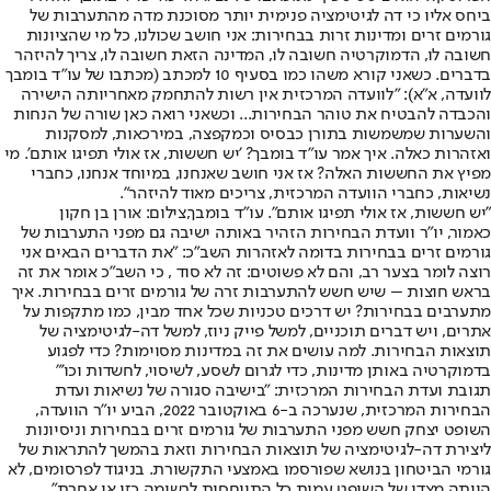
ביחס אליו כי דה לגיטימציה פנימית יותר מסוכנת מדה מהתערבות של
גורמים זרים ומדינות זרות בבחירות: אני חושב שכולנו, כל מי שהציונות
חשובה לו, הדמוקרטיה חשובה לו, המדינה הזאת חשובה לו, צריך להיזהר
בדברים. כשאני קורא משהו כמו בסעיף 10 למכתב (מכתבו של עו"ד בומבך
לוועדה, א"א): "לוועדה המרכזית אין רשות להתחמק מאחריותה הישירה
והכבדה להבטיח את טוהר הבחירות... וכשאני רואה כאן שורה של הנחות
והשערות שמשמשות בתורן כבסיס וכמקפצה, במירכאות, למסקנות
ואזהרות כאלה. איך אמר עו"ד בומבך? 'יש חששות, אז אולי תפיגו אותם'. מי
מפיץ את החששות האלה? אז אני חושב שאנחנו, במיוחד אנחנו, כחברי
נשיאות, כחברי הוועדה המרכזית, צריכים מאוד להיזהר".
"יש חששות, אז אולי תפיגו אותם". עו"ד בומבך,צילום: אורן בן חקון
כאמור, יו"ר וועדת הבחירות הזהיר באותה ישיבה גם מפני התערבות של
גורמים זרים בבחירות בדומה לאזהרות השב"כ: "את הדברים הבאים אני
רוצה לומר בצער רב, והם לא פשוטים: זה לא סוד , כי השב"כ אומר את זה
בראש חוצות – שיש חשש להתערבות זרה של גורמים זרים בבחירות. איך
מתערבים בבחירות? יש דרכים טכניות שכל אחד מבין, כמו מתקפות על
אתרים, ויש דברים תוכניים, למשל פייק ניוז, למשל דה-לגיטימציה של
תוצאות הבחירות. למה עושים את זה במדינות מסוימות? כדי לפגוע
בדמוקרטיה באותן מדינות, כדי לגרום לשסע, לשיסוי, לחשדות וכו'"
תגובת ועדת הבחירות המרכזית: "בישיבה סגורה של נשיאות ועדת
הבחירות המרכזית, שנערכה ב-6 באוקטובר 2022, הביע יו"ר הוועדה,
השופט יצחק חשש מפני התערבות של גורמים זרים בבחירות וניסיונות
ליצירת דה-לגיטימציה של תוצאות הבחירות וזאת בהמשך להתראות של
גורמי הביטחון בנושא שפורסמו באמצעי התקשורת. בניגוד לפרסומים, לא
הייתה מצדו של השופט עמית כל התייחסות לרשימה כזו או אחרת".