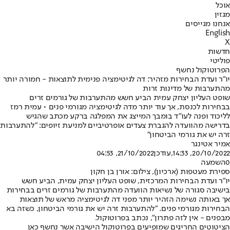
אוכל
מגזין
אנחנו מגייסים
English
X
חדשות
פוליטי
הפרוטוקול נחשף
יו"ר ועדת הבחירות מזהיר: דה לגיטימציה פנימית לתוצאות - חמורה יותר
מהתערבות של מדינות זרות
שופט העליון יצחק עמית הביע חשש מהתערבות של גורמים זרים
בבחירות לכנסת, אך עוד יותר מדה לגיטימציה מגורמי פנים • עמית רמז
לליכוד ופנה לעו"ד בומבך המייצג את המפלגה ברקע מכתב שהגיש
בדרישה מהוועדה להגברת צעדים אופרטיביים למניעת זיופים: "להתערבות
זרה יש את גורמי הביטחון"
אמיר אטינגר
20/10/2022, 14:33
,עודכן
21/10/2022, 04:53
0
השמעה
ספירת מעטפות (ארכיון), צילום: אורן בן חקון
יו"ר ועדת הבחירות המרכזית, שופט העליון יצחק עמית, הביע חשש
בישיבה סגורה של נשיאות הוועדה מהתערבות של גורמים זרים בבחירות
אך באותה נשימה הזהיר יותר מפני דה לגיטימציה מראש של תוצאות
הבחירות מגורמי פנים. "להתערבות זרה יש את גורמי הביטחון, כשזה בא
מבפנים - אין לזה פתרון", נכתב בפרוטוקול.
הציטוטים החריגים שמופיעים בפרוטוקול הישיבה אשר נחשף כאן