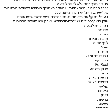
עו"ד בומבך בחר שלא להגיב לידיעה.
>>כל הבכירים, הפרשנויות - והסקר האחרון: הירשמו לוועידת הבחירות
של "ישראל היום" שתיערך ב-27.10<<
טעינו? נתקן! אם מצאתם טעות בכתבה, נשמח שתשתפו אותנו
אילן בומבך
בחירות 2022
הליכוד
השופט יצחק עמית
ועדת הבחירות
המרכזית לכנסת
מדורים
ספורט
תרבות ובידור
לייף סטייל
אוכל
תיירות
טכנולוגיה ומדע
הורוסקופ
ForReal
מגזין השבוע
דעות
חדשות בארץ
חדשות בעולם
פוליטי
ביטחוני
חינוך
בריאות
משפט