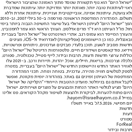
"ישראל היום" הוא גוף תקשורת שנוסד מתוך האמונה שהציבור הישראלי
ראוי לעיתונות טובה יותר, מאוזנת יותר ומדויקת יותר. עיתונות שמדברת
ולא צועקת. עיתונות אמינה, אובייקטיבית ועניינית. עיתונות אחרת וללא
תשלום. המהדורה המודפסת הראשונה פורסמה ב-30 ביולי 2007, וב-2010
הפך "ישראל היום" לעיתון הישראלי בעל שיעור החשיפה הגבוה ביותר בימי
חול. מו"ל העיתון היא ד"ר מרים אדלסון. העורך הראשי הוא עמר לחמנוביץ,
והעורך המייסד הוא עמוס רגב. אתרי האינטרנט של "ישראל היום" בעברית
ובאנגלית, כמו כן היישומונים (אפליקציות) לאנדרואיד ול-iOS, מציגים
חדשות מסביב לשעון, תוכן בלעדי, מבזקים ועדכונים, ניתוחים ופרשנויות,
וידיאו, פודקאסטים ושידורים חיים. פלטפורמות הדיגיטל של "ישראל היום"
כוללות ערוצי חדשות ודעות, תרבות ובידור, לייף סטייל, טכנולוגיה, ספורט,
כלכלה וצרכנות, בריאות, חיילים, אוכל, יהדות, תיירות ורכב. ב-2021 עלו
לאוויר האתר החדש והיישומון החדש של "ישראל היום" בעברית, במטרה
לספק לגולשים חוויה מהירה, עדכנית, בטוחה ונוחה. תכני המהדורה
המודפסת של העיתון זמינים גם באתר, במהדורה יומית מקוונת, ואפשר
לקבל אותם גם בניוזלטר. מועדון ההטבות הייחודי "הקליקה של ישראל
היום" מציע לגולשי האתר הנחות ומבצעים על מוצרים ושירותים. ישראל
היום פתוח להערות, לביקורת ולהצעות לשיפור מקהל הקוראים. פנו אלינו
במייל hayom@israelhayom.co.il.
יום חמישי, 7.5.2026
כ' באייר תשפ"ו
חדשות
דעות
ספורט
ForReal
תרבות ובידור