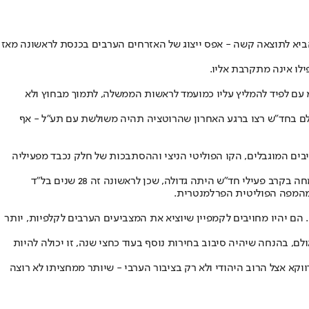
א לתוצאה קשה - אפס ייצוג של האזרחים הערבים בכנסת לראשונה מאז
לו אינה מתקרבת אליו.
 עם לפיד להמליץ עליו כמועמד לראשות הממשלה, לתמוך מבחוץ ולא
ולם בחד"ש רצו ברגע האחרון שהרוטציה תהיה משולשת עם תע"ל - אף
ים המוגבלים, הקו הפוליטי הניצי וההסתבכות של חלק נכבד מפעיליה
מאז נוסדה המפלגה על ידי עזמי בשארה ב־1995 היתה בל"ד האויבת המרה של חד"ש - שייצגה את הציבור הערבי מאז הקמת המדינה. אין ספק שהשמחה בקרב פעילי חד"ש היתה גדולה, שכן לראשונה זה 28 שנים בל"ד
 מהמפה הפוליטית הפרלמנטרית.
הם יהיו מחויבים לקמפיין שיוציא את המצביעים הערבים לקלפיות, יותר
אדישות ועל ייאוש. אולם, בהנחה שיהיה סיבוב בחירות נוסף בעוד כחצי שנה, זו יכולה להיות
וקא אצל הרוב היהודי ולא רק בציבור הערבי - שיותר ממחציתו לא רוצה