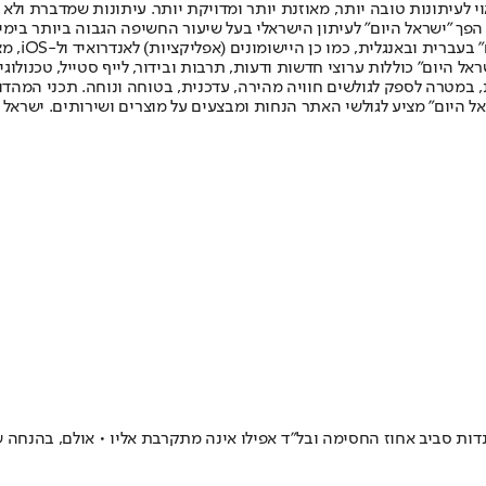
לעיתונות טובה יותר, מאוזנת יותר ומדויקת יותר. עיתונות שמדברת ולא צ
שלום. המהדורה המודפסת הראשונה פורסמה ב-30 ביולי 2007, וב-2010 הפך "ישראל היום" לעיתון הישראלי בעל שי
לחמנוביץ,
ל היום" כוללות ערוצי חדשות ודעות, תרבות ובידור, לייף סטייל, טכנולוגיה
ברית, במטרה לספק לגולשים חוויה מהירה, עדכנית, בטוחה ונוחה. תכני המה
ל היום" מציע לגולשי האתר הנחות ומבצעים על מוצרים ושירותים. ישראל 
סביב אחוז החסימה ובל"ד אפילו אינה מתקרבת אליו • אולם, בהנחה שיהי