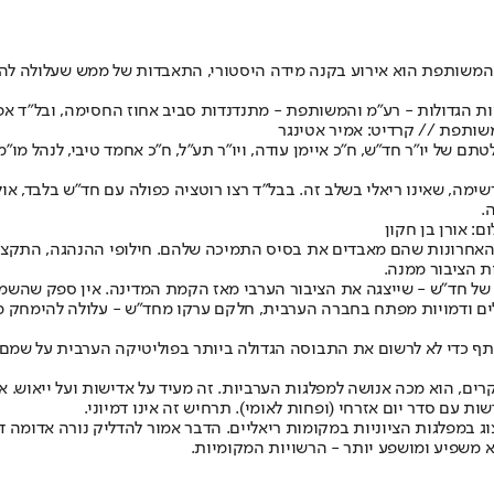
שותפת הוא אירוע בקנה מידה היסטורי, התאבדות של ממש שעלולה להבי
 הגדולות - רע"מ והמשותפת - מתנדנדות סביב אחוז החסימה, ובל"ד אפי
שותפת // קרדיט: אמיר אטינגר
 יו"ר חד"ש, ח"כ איימן עודה, ויו"ר תע"ל, ח"כ אחמד טיבי, לנהל מו"מ
מה, שאינו ריאלי בשלב זה. בבל"ד רצו רוטציה כפולה עם חד"ש בלבד, א
 האחרונות שהם מאבדים את בסיס התמיכה שלהם. חילופי ההנהגה, התקציב
ת הציבור ממנה.
אלים ודמויות מפתח בחברה הערבית, חלקם ערקו מחד"ש - עלולה להימחק
תף כדי לא לרשום את התבוסה הגדולה ביותר בפוליטיקה הערבית על שמם. 
ור הערבי, שלא יעלה על 40% כפי שמנבאים הסקרים, הוא מכה אנושה למפלגות הערביות. זה מעיד על 
 עם סדר יום אזרחי (ופחות לאומי). תרחיש זה אינו דמיוני.
ג במפלגות הציוניות במקומות ריאליים. הדבר אמור להדליק נורה אדומה דו
משפיע ומושפע יותר - הרשויות המקומיות.