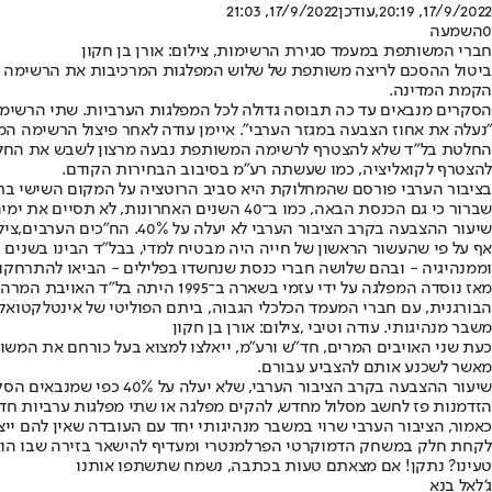
17/9/2022, 20:19
,עודכן
17/9/2022, 21:03
0
השמעה
חברי המשותפת במעמד סגירת הרשימות, צילום: אורן בן חקון
ביטול ההסכם לריצה משותפת של שלוש המפלגות המרכיבות את הרשימה המ
הקמת המדינה.
הסקרים מנבאים עד כה תבוסה גדולה לכל המפלגות הערביות. שתי הרשימות
"נעלה את אחוז הצבעה במגזר הערבי". איימן עודה לאחר פיצול הרשימה המ
החלטת בל"ד שלא להצטרף לרשימה המשותפת נבעה מרצון לשבש את החלטתם של
להצטרף לקואליציה, כמו שעשתה רע"מ בסיבוב הבחירות הקודם.
בציבור הערבי פורסם שהמחלוקת היא סביב הרוטציה על המקום השישי ברשי
שברור כי גם הכנסת הבאה, כמו ב־40 השנים האחרונות, לא תסיים את ימיה.
שיעור ההצבעה בקרב הציבור הערבי לא יעלה על 40%. הח"כים הערבים,צילום: אורן בן חקון
אף על פי שהעשור הראשון של חייה היה מבטיח למדי, בבל"ד הבינו בשנים
וממנהיגיה - ובהם שלושה חברי כנסת שנחשדו בפלילים - הביאו להתרחקו
הבורגנית, עם חברי המעמד הכלכלי הגבוה, ביתם הפוליטי של אינטלקטו
משבר מנהיגותי. עודה וטיבי ,צילום: אורן בן חקון
כעת שני האויבים המרים, חד"ש ורע"מ, ייאלצו למצוא בעל כורחם את המשו
מאשר לשכנע אותם להצביע עבורם.
שיעור ההצבעה בקרב הציב
הזדמנות פז לחשב מסלול מחדש, להקים מפלגה או שתי מפלגות ערביות חדשות
כאמור, הציבור הערבי שרוי במשבר מנהיגותי יחד עם העובדה שאין להם ייצו
לקחת חלק במשחק הדמוקרטי הפרלמנטרי ומעדיף להישאר בזירה שבו הוא 
טעינו? נתקן! אם מצאתם טעות בכתבה, נשמח שתשתפו אותנו
ג'לאל בנא