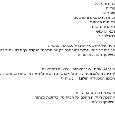
בחירות 2026
אודות
צור קשר
נבחרת הכתבים והפרשנים
מדיניות פרטיות
הצהרת נגישות
תנאי שימוש
כדאי
להכיר
הסוד של איינשטיין שיגדיל לכם את הפנסיה
הריבית דריבית עובדת לטובתכם רק אם תתחילו מוקדם. כך תבנו עתיד בט
בשיתוף מנורה מבטחים
אל תישארו מאחור – בואו לגלות לאן ה-AI הולך
הבינה המלאכותית לא תחליף אנשים, היא תחליף את מי שלא משתמש בה!
בשיתוף HIT,המכון הטכנולוגי חולון
מהפכת הרובוטיקה לבית
מהפכת הניקיון החכם: כל הבית נקי בלחיצת כפתור
בשיתוף רונלייט