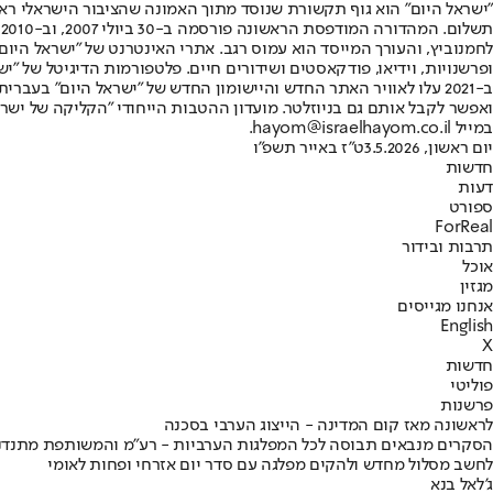
"ישראל היום" הוא גוף תקשורת שנוסד מתוך האמונה שהציבור הישראלי ראוי 
ת
ופרשנויות, וידיאו, פודקאסטים ושידורים חיים. פלטפורמות הדיגיטל של "ישרא
ב-2021 עלו לאוויר האתר החדש והיישומון החדש של "ישראל היום" בע
ואפשר לקבל אותם גם בניוזלטר. מועדון ההטבות הייחודי "הקליקה של ישרא
במייל hayom@israelhayom.co.il.
יום ראשון, 3.5.2026
ט"ז באייר תשפ"ו
חדשות
דעות
ספורט
ForReal
תרבות ובידור
אוכל
מגזין
אנחנו מגייסים
English
X
חדשות
פוליטי
פרשנות
לראשונה מאז קום המדינה - הייצוג הערבי בסכנה
הסקרים מנבאים תבוסה לכל המפלגות הערביות - רע"מ והמשותפת מתנדנדות 
לחשב מסלול מחדש ולהקים מפלגה עם סדר יום אזרחי ופחות לאומי
ג'לאל בנא