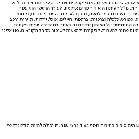
ועקת. עיתונות אמינה, אובייקטיבית ועניינית. עיתונות אחרת וללא
עור החשיפה הגבוה ביותר בימי חול. מו"ל העיתון היא ד"ר מרים אדלסון. העורך הראשי הוא עמר
 והעורך המייסד הוא עמוס רגב. אתרי האינטרנט של "ישראל היום" בעברית ובאנגלית, כמו כן היישומונים (אפליקציות) לאנדרואיד ול-iOS, מציגים חדשות מסביב לשעון, תוכן בלעדי, מבזקים ועדכונים, ניתוחים
, ספורט, כלכלה וצרכנות, בריאות, חיילים, אוכל, יהדות, תיירות ורכב.
דורה המודפסת של העיתון זמינים גם באתר, במהדורה יומית מקוונת,
היום פתוח להערות, לביקורת ולהצעות לשיפור מקהל הקוראים. פנו אלינו
ה סיבוב בחירות נוסף בעוד כחצי שנה, זו יכולה להיות הזדמנות פז