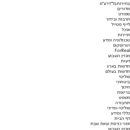
בחירות
בל''ד
רע"מ
מדורים
ספורט
תרבות ובידור
לייף סטייל
אוכל
תיירות
טכנולוגיה ומדע
הורוסקופ
ForReal
מגזין השבוע
דעות
חדשות בארץ
חדשות בעולם
פוליטי
ביטחוני
חינוך
בריאות
משפט
תחבורה
פוליטי-מדיני
כללי ומידע
דף הבית
זמני כניסת וצאת שבת
מגזין השבוע