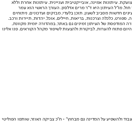
ועקת. עיתונות אמינה, אובייקטיבית ועניינית. עיתונות אחרת וללא
עור החשיפה הגבוה ביותר בימי חול. מו"ל העיתון היא ד"ר מרים אדלסון. העורך הראשי הוא עמר
 והעורך המייסד הוא עמוס רגב. אתרי האינטרנט של "ישראל היום" בעברית ובאנגלית, כמו כן היישומונים (אפליקציות) לאנדרואיד ול-iOS, מציגים חדשות מסביב לשעון, תוכן בלעדי, מבזקים ועדכונים, ניתוחים
, ספורט, כלכלה וצרכנות, בריאות, חיילים, אוכל, יהדות, תיירות ורכב.
דורה המודפסת של העיתון זמינים גם באתר, במהדורה יומית מקוונת,
היום פתוח להערות, לביקורת ולהצעות לשיפור מקהל הקוראים. פנו אלינו
וץ בבחירות לכנסת ה-25 • "אני מרגיש שזכיתי ומתחייב להמשיך לעבוד ולהשפיע על המדינה גם מבחוץ" • ח"כ צביקה האוזר, שותפו הפוליטי