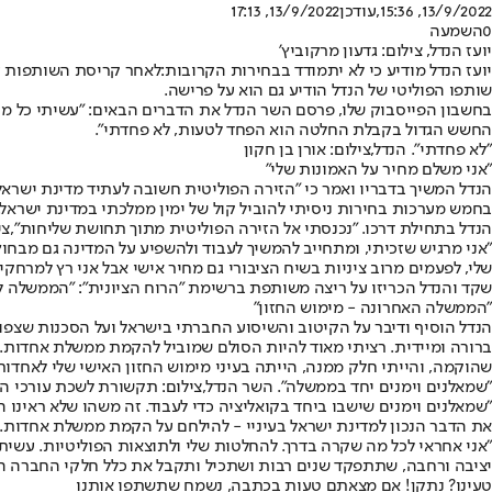
13/9/2022, 15:36
,עודכן
13/9/2022, 17:13
0
השמעה
יועז הנדל, צילום: גדעון מרקוביץ'
יועז הנדל מודיע כי לא יתמודד בבחירות הקרובות:
לאחר קריסת השותפות ע
שותפו הפוליטי של הנדל הודיע גם הוא על פרישה.
בחשבון הפייסבוק שלו, פרסם השר הנדל את הדברים הבאים: "עשיתי כל מה
החשש הגדול בקבלת החלטה הוא הפחד לטעות, לא פחדתי".
"לא פחדתי". הנדל,צילום: אורן בן חקון
"אני משלם מחיר על האמונות שלי"
הנדל המשיך בדבריו ואמר כי "הזירה הפוליטית חשובה לעתיד מדינת ישראל
בחמש מערכות בחירות ניסיתי להוביל קול של ימין ממלכתי במדינת ישראל. 
הנדל בתחילת דרכו. "נכנסתי אל הזירה הפוליטית מתוך תחושת שליחות",צילו
"אני מרגיש שזכיתי, ומתחייב להמשיך לעבוד ולהשפיע על המדינה גם מבחו
שלי, לפעמים מרוב ציניות בשיח הציבורי גם מחיר אישי אבל אני רץ למרחקים
שקד והנדל הכריזו על ריצה משותפת ברשימת "הרוח הציונית": "הממשלה לא 
"הממשלה האחרונה - מימוש החזון"
הנדל הוסיף ודיבר על הקיטוב והשיסוע החברתי בישראל ועל הסכנות שצפויו
ברורה ומיידית. רציתי מאוד להיות הסולם שמוביל להקמת ממשלת אחדות.
שהוקמה, והייתי חלק ממנה, הייתה בעיני מימוש החזון האישי שלי לאחדות
"שמאלנים וימנים יחד בממשלה". השר הנדל,צילום: תקשורת לשכת עורכי הד
"שמאלנים וימנים שישבו ביחד בקואליציה כדי לעבוד. זה משהו שלא ראינו
את הדבר הנכון למדינת ישראל בעיניי - להילחם על הקמת ממשלת אחדות.
"אני אחראי לכל מה שקרה בדרך. להחלטות שלי ולתוצאות הפוליטיות. עשית
יציבה ורחבה, שתתפקד שנים רבות ושתכיל ותקבל את כלל חלקי החברה ה
טעינו? נתקן! אם מצאתם טעות בכתבה, נשמח שתשתפו אותנו