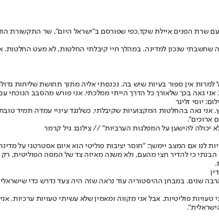
ם שרת הפנים איילת שקד,
כפי שפורסם ב"ישראל היום"
 שחשבתי שנכון למדינה. במהלך חיי קיבלתי החלטות, לא מעט החלטות. אנ
 למרות אין ספור בעיות שיש בה. נכנסתי אליה מתוך תחושת שליחות גדול
אני גאה בכך שלאורך כל הדרך הייתי ממלכתי. אני פורש מהסבב הנוכחי עם
ם: יוסי זליגר
ץ. אני גאה בהחלטות המקצועיות שקיבלתי, כשלנגד עיניי עמדה תמיד טובת
 ארוכים".
יכולה להישען על המפלגות הערביות" // צילום: גיל קרמר
ת לנו אם המצב יימשך: "חוסר יציבות פוליטי הוא איום אסטרטגי על מדינת
 הבנתי כי להדיר חצי מהעם, ולא משנה מאיזה צד של המפה הפוליטית, ר
.
ין
 הרבה שנים. במבחן ההיסטוריה עוד נראה שזה היה צעד נדרש כדי שישראלי
י טעויות פוליטיות. אבל אני מקווה ומאמין שלא עשיתי טעויות ערכיות. 
ישראלית".