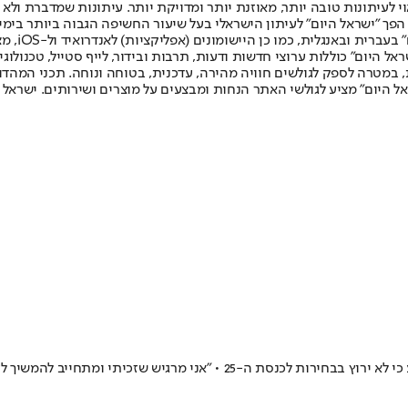
לעיתונות טובה יותר, מאוזנת יותר ומדויקת יותר. עיתונות שמדברת ולא צ
שלום. המהדורה המודפסת הראשונה פורסמה ב-30 ביולי 2007, וב-2010 הפך "ישראל היום" לעיתון הישראלי בעל שי
לחמנוביץ,
ל היום" כוללות ערוצי חדשות ודעות, תרבות ובידור, לייף סטייל, טכנולוגיה
ברית, במטרה לספק לגולשים חוויה מהירה, עדכנית, בטוחה ונוחה. תכני המה
ל היום" מציע לגולשי האתר הנחות ומבצעים על מוצרים ושירותים. ישראל 
לאחר קריסת השותפות עם שרת הפנים איילת שקד - שר התקשורת הודיע כי לא יר