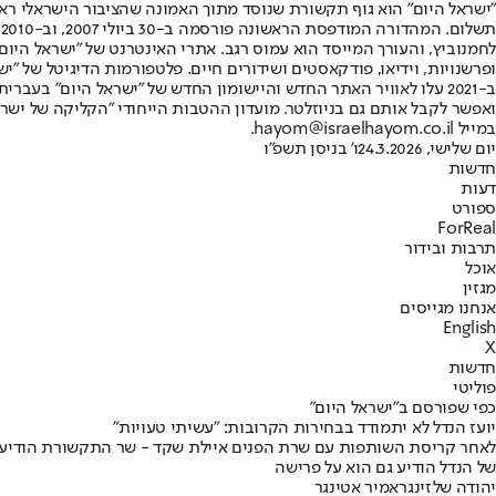
"ישראל היום" הוא גוף תקשורת שנוסד מתוך האמונה שהציבור הישראלי ראוי 
ת
ופרשנויות, וידיאו, פודקאסטים ושידורים חיים. פלטפורמות הדיגיטל של "ישרא
ב-2021 עלו לאוויר האתר החדש והיישומון החדש של "ישראל היום" בע
ואפשר לקבל אותם גם בניוזלטר. מועדון ההטבות הייחודי "הקליקה של ישרא
במייל hayom@israelhayom.co.il.
יום שלישי, 24.3.2026
ו' בניסן תשפ"ו
חדשות
דעות
ספורט
ForReal
תרבות ובידור
אוכל
מגזין
אנחנו מגייסים
English
X
חדשות
פוליטי
כפי שפורסם ב"ישראל היום"
יועז הנדל לא יתמודד בבחירות הקרובות: "עשיתי טעויות"
של הנדל הודיע גם הוא על פרישה
יהודה שלזינגר
אמיר אטינגר