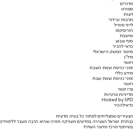
מדורים
ספורט
דעות
תרבות ובידור
לייף סטייל
הורוסקופ
שישבת
סוף שבוע
כדאי להכיר
סיפור המשק הישראלי
נדל"ן
ראשי
זמני כניסת וצאת השבת
מידע כללי
זמני כניסת וצאת שבת
ראשי
צרו קשר
מדיניות פרטיות
Hosted by SPD
כדאי
להכיר
הצעירים שמצליחים לפתור כל בעיה מדעית
נבחרת ישראל הצעירה במדעים מעניקה חוויה שהיא הרבה מעבר ללימודים
בשיתוף מרכז מדעני העתיד