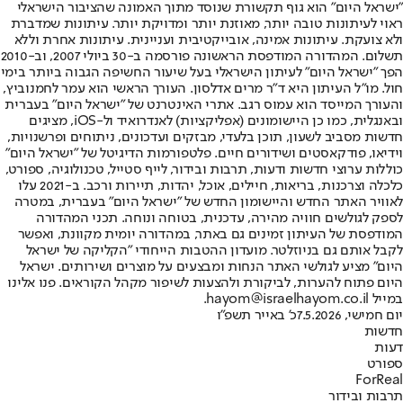
"ישראל היום" הוא גוף תקשורת שנוסד מתוך האמונה שהציבור הישראלי
ראוי לעיתונות טובה יותר, מאוזנת יותר ומדויקת יותר. עיתונות שמדברת
ולא צועקת. עיתונות אמינה, אובייקטיבית ועניינית. עיתונות אחרת וללא
תשלום. המהדורה המודפסת הראשונה פורסמה ב-30 ביולי 2007, וב-2010
הפך "ישראל היום" לעיתון הישראלי בעל שיעור החשיפה הגבוה ביותר בימי
חול. מו"ל העיתון היא ד"ר מרים אדלסון. העורך הראשי הוא עמר לחמנוביץ,
והעורך המייסד הוא עמוס רגב. אתרי האינטרנט של "ישראל היום" בעברית
ובאנגלית, כמו כן היישומונים (אפליקציות) לאנדרואיד ול-iOS, מציגים
חדשות מסביב לשעון, תוכן בלעדי, מבזקים ועדכונים, ניתוחים ופרשנויות,
וידיאו, פודקאסטים ושידורים חיים. פלטפורמות הדיגיטל של "ישראל היום"
כוללות ערוצי חדשות ודעות, תרבות ובידור, לייף סטייל, טכנולוגיה, ספורט,
כלכלה וצרכנות, בריאות, חיילים, אוכל, יהדות, תיירות ורכב. ב-2021 עלו
לאוויר האתר החדש והיישומון החדש של "ישראל היום" בעברית, במטרה
לספק לגולשים חוויה מהירה, עדכנית, בטוחה ונוחה. תכני המהדורה
המודפסת של העיתון זמינים גם באתר, במהדורה יומית מקוונת, ואפשר
לקבל אותם גם בניוזלטר. מועדון ההטבות הייחודי "הקליקה של ישראל
היום" מציע לגולשי האתר הנחות ומבצעים על מוצרים ושירותים. ישראל
היום פתוח להערות, לביקורת ולהצעות לשיפור מקהל הקוראים. פנו אלינו
במייל hayom@israelhayom.co.il.
יום חמישי, 7.5.2026
כ' באייר תשפ"ו
חדשות
דעות
ספורט
ForReal
תרבות ובידור