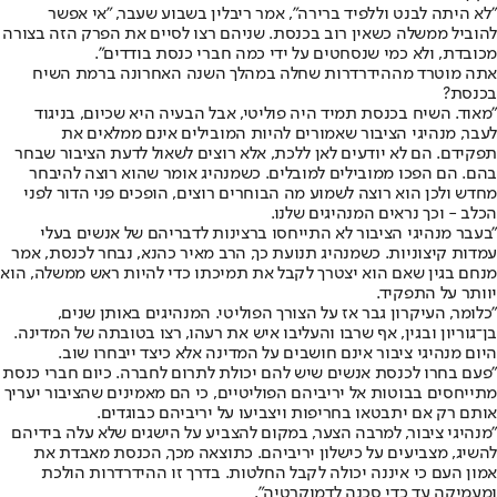
"לא היתה לבנט וללפיד ברירה", אמר ריבלין בשבוע שעבר, "אי אפשר
להוביל ממשלה כשאין רוב בכנסת. שניהם רצו לסיים את הפרק הזה בצורה
מכובדת, ולא כמי שנסחטים על ידי כמה חברי כנסת בודדים".
אתה מוטרד מההידרדרות שחלה במהלך השנה האחרונה ברמת השיח
בכנסת?
"מאוד. השיח בכנסת תמיד היה פוליטי, אבל הבעיה היא שכיום, בניגוד
לעבר, מנהיגי הציבור שאמורים להיות המובילים אינם ממלאים את
תפקידם. הם לא יודעים לאן ללכת, אלא רוצים לשאול לדעת הציבור שבחר
בהם. הם הפכו ממובילים למובלים. כשמנהיג אומר שהוא רוצה להיבחר
מחדש ולכן הוא רוצה לשמוע מה הבוחרים רוצים, הופכים פני הדור לפני
הכלב - וכך נראים המנהיגים שלנו.
"בעבר מנהיגי הציבור לא התייחסו ברצינות לדבריהם של אנשים בעלי
עמדות קיצוניות. כשמנהיג תנועת כך, הרב מאיר כהנא, נבחר לכנסת, אמר
מנחם בגין שאם הוא יצטרך לקבל את תמיכתו כדי להיות ראש ממשלה, הוא
יוותר על התפקיד.
"כלומר, העיקרון גבר אז על הצורך הפוליטי. המנהיגים באותן שנים,
בן־גוריון ובגין, אף שרבו והעליבו איש את רעהו, רצו בטובתה של המדינה.
היום מנהיגי ציבור אינם חושבים על המדינה אלא כיצד ייבחרו שוב.
"פעם בחרו לכנסת אנשים שיש להם יכולת לתרום לחברה. כיום חברי כנסת
מתייחסים בבוטות אל יריביהם הפוליטיים, כי הם מאמינים שהציבור יעריך
אותם רק אם יתבטאו בחריפות ויצביעו על יריביהם כבוגדים.
"מנהיגי ציבור, למרבה הצער, במקום להצביע על הישגים שלא עלה בידיהם
להשיג, מצביעים על כישלון יריביהם. כתוצאה מכך, הכנסת מאבדת את
אמון העם כי איננה יכולה לקבל החלטות. בדרך זו ההידרדרות הולכת
ומעמיקה עד כדי סכנה לדמוקרטיה".