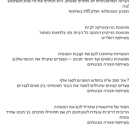
הבינה המלאכותית לא תחליף אנשים, היא תחליף את מי שלא משתמש
בה!
בשיתוף HIT,המכון הטכנולוגי חולון
מהפכת הרובוטיקה לבית
מהפכת הניקיון החכם: כל הבית נקי בלחיצת כפתור
בשיתוף רונלייט
הטעויות שיחתכו לכם את קצבת הפנסיה
ממשיכת כספים ועד חוסר תכנון – הצעדים שיצילו את הכסף שלכם
בשיתוף מנורה מבטחים
איך 200 ש"ח בחודש הופכים ל140 אלף ?
צעדים קטנים שיכולים לסגור את הבור הפנסיוני בין נשים לגברים
בשיתוף מנורה מבטחים
הסוד של איינשטיין שיגדיל לכם את הפנסיה
הריבית דריבית עובדת לטובתכם רק אם תתחילו מוקדם. כך תבנו עתיד
בטוח
בשיתוף מנורה מבטחים