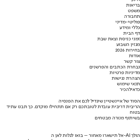
בריאות
משפט
תחבורה
פוליטי-מדיני
כללי ומידע
דף הבית
זמני כניסת וצאת שבת
מגזין השבוע
בחירות 2026
אודות
צור קשר
נבחרת הכתבים והפרשנים
מדיניות פרטיות
הצהרת נגישות
תנאי שימוש
כדאי
להכיר
הסוד של איינשטיין שיגדיל לכם את הפנסיה
הריבית דריבית עובדת לטובתכם רק אם תתחילו מוקדם. כך תבנו עתיד
בטוח
בשיתוף מנורה מבטחים
אל תישארו מאחור – בואו לגלות לאן ה-AI הולך