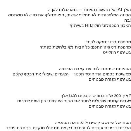
אל תישארו מאחור – בואו לגלות לאן ה-AI הולך
הבינה המלאכותית לא תחליף אנשים, היא תחליף את מי שלא משתמש
בה!
בשיתוף HIT,המכון הטכנולוגי חולון
מהפכת הרובוטיקה לבית
מהפכת הניקיון החכם: כל הבית נקי בלחיצת כפתור
בשיתוף רונלייט
הטעויות שיחתכו לכם את קצבת הפנסיה
ממשיכת כספים ועד חוסר תכנון – הצעדים שיצילו את הכסף שלכם
בשיתוף מנורה מבטחים
איך 200 ש"ח בחודש הופכים ל140 אלף ?
צעדים קטנים שיכולים לסגור את הבור הפנסיוני בין נשים לגברים
בשיתוף מנורה מבטחים
הסוד של איינשטיין שיגדיל לכם את הפנסיה
הריבית דריבית עובדת לטובתכם רק אם תתחילו מוקדם. כך תבנו עתיד