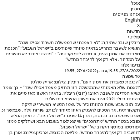
אוכל
מגזין
אנחנו מגייסים
English
X
חדשות
פוליטי
ריבלין שובר שתיקה: "לא האמנתי שהממשלה תשרוד אפילו שנה"
הנשיא לשעבר מתריע בראיון מיוחד שיפורסם ב"ישראל השבוע": "הכנסת
מאבדת את אמון העם, זו סכנה לדמוקרטיה" • "מנהיגי ציבור לא חושבים
על המדינה, אלא רק איך להיבחר מחדש"
גדעון אלון
27/6/2022, 19:55
,עודכן
27/6/2022, 19:55
0
השמעה
"הכנסת מאבדת את אמון העם". ריבלין, צילום: אריק סולטן
"האמת שלא האמנתי שהממשלה הזו תחזיק מעמד אפילו שנה" - כך אומר
נשיא המדינה לשעבר, ראובן (רובי) ריבלין, בראיון ראשון מאז סיים את
כהונתו ביולי 2021 ועזב את משכן הנשיא בירושלים.
עם תום שבע שנות כהונתו גזר על עצמו הנשיא העשירי שתיקה
תקשורתית, אך הסכים להעניק ראיון מיוחד לכותב שורות אלה, שבמשך 31
שנים שימש כתב בכנסת, ומהן 14 שנים ב"ישראל היום". הראיון המלא
מובא בספר החדש "מתחככים" שייצא לאור בשבוע הבא ושחלקים ממנו
יפורסמו במוסף הקרוב של "ישראל השבוע".
"חושבים רק איך להיבחר מחדש". מליאת הכנסת, ארכיון,צילום: אורן בן
חקון