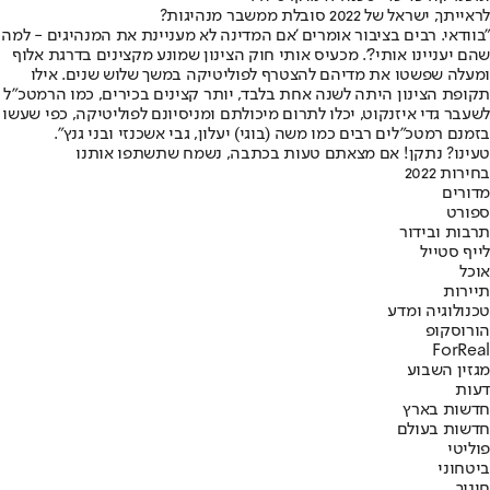
לראייתך, ישראל של 2022 סובלת ממשבר מנהיגות?
"בוודאי. רבים בציבור אומרים 'אם המדינה לא מעניינת את המנהיגים - למה
שהם יעניינו אותי?'. מכעיס אותי חוק הצינון שמונע מקצינים בדרגת אלוף
ומעלה שפשטו את מדיהם להצטרף לפוליטיקה במשך שלוש שנים. אילו
תקופת הצינון היתה לשנה אחת בלבד, יותר קצינים בכירים, כמו הרמטכ"ל
לשעבר גדי איזנקוט, יכלו לתרום מיכולתם ומניסיונם לפוליטיקה, כפי שעשו
בזמנם רמטכ"לים רבים כמו משה (בוגי) יעלון, גבי אשכנזי ובני גנץ".
טעינו? נתקן! אם מצאתם טעות בכתבה, נשמח שתשתפו אותנו
בחירות 2022
מדורים
ספורט
תרבות ובידור
לייף סטייל
אוכל
תיירות
טכנולוגיה ומדע
הורוסקופ
ForReal
מגזין השבוע
דעות
חדשות בארץ
חדשות בעולם
פוליטי
ביטחוני
חינוך