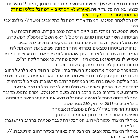
לחייהם נרצחו אמש (חמישי) בפיגוע ירי ברחוב דיזנגוף, ועוד 15 תושבים
נפצעו באורח קל עד קשה.
האירוע לא הסתיים - המחבל נמלט וכוחות
הביטחון עורכים סריקות בעיר
.
זמן רב לאחר הפיגוע: המצוד אחרי המחבל בתל אביב נמשך // צילום: אבי
כהן
ראש הממשלה נפתלי בנט קיים הערכת מצב בקריה, בהשתתפות שר
הביטחון, השר לביטחון פנים, הרמטכ"ל, ראש השב"כ ומפכ"ל המשטרה.
סוכם על המשך תגבור והזרמת כוחות בהיקפים גדולים לתל אביב.
”כוחות הביטחון נמצאים במרדף אחר המחבל שביצע את ההשתוללות
הרצחנית הערב בתל אביב. היכן שהמחבל נמצא - אנחנו נגיע אליו. וכל מי
שסייע לו בעקיפין או במישרין - ישלם מחיר", כך אמר הלילה רה"מ.
כוחות ביטחון ליד כיכר דיזנגוף,צילום: רויטרס
המשטרה פרסמה את
תמונת החשוד בירי
. על פי החשד הוא הלך על רחוב
דיזנגוף מכיוון צפון לדרום כ-250 מטרים אחרי פאב הסימטה, ירה ביושבים
בבר אילקה, משם ברח בין הבניינים לרחוב הירשנברג המקביל מזרחית
לדיזנגוף, שם הבחין באדם שבא מולו וירה לעברו ככל הנראה ארבעה
כדורים. שני כדורים פגעו ברכב חונה. משם הוא נמלט, וטרם נתפס. מדובר
במסלול דומה למסלול שעשה המחבל שביצע את הפיגוע בפאב הסימטה
בתל אביב ב-2016, מרחק 250 מטר משם.
תמונת החשוד בירי // צילום ממצלמת אבטחה,
חיפושים אחר המחבל בתוך הבתים בדיזינגוף
במהלך המצוד, סמוך לאירוע, המחבל ירה לעבר מכונית ברחוב הירשנברג
בתל אביב:
במהלך המצוד בתל אביב: המחבל ירה באוויר באזור רחוב הירשנברג //
צילום: אבי כהן