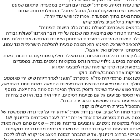
קרן, עדת ראייה, סיפרה: "ישבתי עם חברים במסעדה. פתאום שמענו
אנשים רצים וצועקים 'מחבל, מחבל, מחבל'. התחילו צרחות. אנחנו
מתחבאים בתוך המסעדה. אמרו לנו שיש עוד יורה".
סריקות בתל אביב,צילום: קוקו
בחמאס משבחים: "פעולת גבורה בלב הישות הציונית"
בארגון הטרור משבחים
את מה שכונה על ידי דובר הארגון "פעולת גבורה
בלב הישות שהיכתה במערכת הביטחון הציונית והדגישה את יכולות עמנו
להכאיב לישראל. הפיגוע הוא תגובה טבעית להסלמה הישראלית נגד עמנו,
אדמתנו, ירושלים ואל-אקצא".
בג'נין ערכו תהלוכות חגיגיות, וברמאללה חילקו ממתקים ברחובות, כאות
תמיכה בפיגוע. גילויי שמחה נראו במקומות נוספים בגדה. במסגדים
ברצועת עזה כרזו קריאות שבח למבצעי הפיגוע.
סריקות אחר המחבל,צילום: קוקו
ניצן אורן, פרמדיקית מד"א, מספרת: "הגענו לאחר דיווח שיש ירי מאופנוע
חולף. היו שני פצועים שבוצעו בהם פעולות החייאה בשטח ופונו בהחייאה,
ועוד פצוע שאיבד נשימה ודופק במהלך הפינוי וגם פונה בהחייאה. בנוסף
היו מספר פצועים קל עם פציעות רסיסים. הירי היה בבר. היו שם צרחות
והפצועים סיפרו שמישהו הגיע, ירה וברח".
המפכ"ל בזירת הירי,צילום: קוקו
דובר מחוז תל אביב, עמי בן דוד, אמר: "אירוע ירי על פני גזרה מתמשכת של
כמה עשרות מטרים. אדם אחד או יותר ירה לעבר האזרחים בדיזנגוף 149
ואולי במקומות נוספים. 8 נפגעים בדרגות שונות – שניים מהם קשה מאוד.
אנחנו מבצעים סריקות נרחבות. יש מאות אזרחים מסתובבים במקומות
הבילוי ברחוב דיזינגוף. עד שתתבהר תמונת המצב אני קורא לכולם ללכת