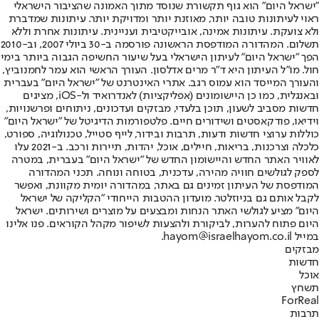
"ישראל היום" הוא גוף תקשורת שנוסד מתוך האמונה שהציבור הישראלי
ראוי לעיתונות טובה יותר, מאוזנת יותר ומדויקת יותר. עיתונות שמדברת
ולא צועקת. עיתונות אמינה, אובייקטיבית ועניינית. עיתונות אחרת וללא
תשלום. המהדורה המודפסת הראשונה פורסמה ב-30 ביולי 2007, וב-2010
הפך "ישראל היום" לעיתון הישראלי בעל שיעור החשיפה הגבוה ביותר בימי
חול. מו"ל העיתון היא ד"ר מרים אדלסון. העורך הראשי הוא עמר לחמנוביץ,
והעורך המייסד הוא עמוס רגב. אתרי האינטרנט של "ישראל היום" בעברית
ובאנגלית, כמו כן היישומונים (אפליקציות) לאנדרואיד ול-iOS, מציגים
חדשות מסביב לשעון, תוכן בלעדי, מבזקים ועדכונים, ניתוחים ופרשנויות,
וידיאו, פודקאסטים ושידורים חיים. פלטפורמות הדיגיטל של "ישראל היום"
כוללות ערוצי חדשות ודעות, תרבות ובידור, לייף סטייל, טכנולוגיה, ספורט,
כלכלה וצרכנות, בריאות, חיילים, אוכל, יהדות, תיירות ורכב. ב-2021 עלו
לאוויר האתר החדש והיישומון החדש של "ישראל היום" בעברית, במטרה
לספק לגולשים חוויה מהירה, עדכנית, בטוחה ונוחה. תכני המהדורה
המודפסת של העיתון זמינים גם באתר, במהדורה יומית מקוונת, ואפשר
לקבל אותם גם בניוזלטר. מועדון ההטבות הייחודי "הקליקה של ישראל
היום" מציע לגולשי האתר הנחות ומבצעים על מוצרים ושירותים. ישראל
היום פתוח להערות, לביקורת ולהצעות לשיפור מקהל הקוראים. פנו אלינו
במייל hayom@israelhayom.co.il.
מבזקים
חדשות
אוכל
תשחץ
ForReal
תרבות