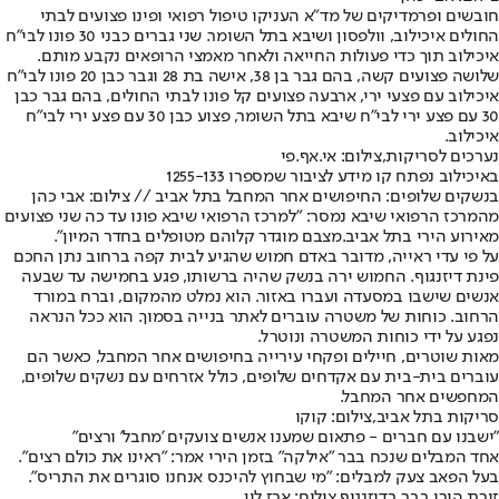
חובשים ופרמדיקים של מד"א העניקו טיפול רפואי ופינו פצועים לבתי
החולים איכילוב, וולפסון ושיבא בתל השומר. שני גברים כבני 30 פונו לבי"ח
איכילוב תוך כדי פעולות החייאה ולאחר מאמצי הרופאים נקבע מותם.
שלושה פצועים קשה, בהם גבר בן 38, אישה בת 28 וגבר כבן 20 פונו לבי"ח
איכילוב עם פצעי ירי, ארבעה פצועים קל פונו לבתי החולים, בהם גבר כבן
30 עם פצע ירי לבי"ח שיבא בתל השומר, פצוע כבן 30 עם פצע ירי לבי"ח
איכילוב.
נערכים לסריקות,צילום: אי.אף.פי
באיכילוב נפתח קו מידע לציבור שמספרו ‭1255-133
בנשקים שלופים: החיפושים אחר המחבל בתל אביב // צילום: אבי כהן
מהמרכז הרפואי שיבא נמסר: "למרכז הרפואי שיבא פונו עד כה שני פצועים
מאירוע הירי בתל אביב.
מצבם מוגדר קל
והם מטופלים בחדר המיון".
על פי עדי ראייה, מדובר באדם חמוש שהגיע לבית קפה ברחוב נתן החכם
פינת דיזנגוף. החמוש ירה בנשק שהיה ברשותו, פגע בחמישה עד שבעה
אנשים שישבו במסעדה ועברו באזור. הוא נמלט מהמקום, וברח במורד
הרחוב. כוחות של משטרה עוברים לאתר בנייה בסמוך. הוא ככל הנראה
נפגע על ידי כוחות המשטרה ונוטרל.
מאות שוטרים, חיילים ופקחי עירייה בחיפושים אחר המחבל, כאשר הם
עוברים בית-בית עם אקדחים שלופים, כולל אזרחים עם נשקים שלופים,
המחפשים אחר המחבל.
סריקות בתל אביב,צילום: קוקו
"ישבנו עם חברים - פתאום שמענו אנשים צועקים 'מחבל' ורצים"
אחד המבלים שנכח בבר "אילקה" בזמן הירי אמר: "ראינו את כולם רצים".
בעל הפאב צעק למבלים: "מי שבחוץ להיכנס אנחנו סוגרים את התריס".
זירת הירי בבר בדיזנגוף,צילום: ארז לין