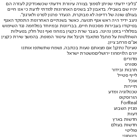
"בליבי ידעתי שניתן לסמוך בצורה עיוורת וידעתי שכשאזדקק לעזרה הם
יהיו שם בשבילי. בדאבון לב בשנים האחרונות למדתי לדעת כי אנו חיים
בעולם שונה של רדיפה לא מבוקרת, הנעדר פרגון לפרט ולארגון".
ניצב ידיד היה ראש אגף תנועה, כאשר בשנתיים האחרונות התמקד האגף
בפיקודו בעבירות מסכנות חיים, בבריונות ובמיוחד במלחמה נגד השימוש
בסלולרי בזמן נהיגה. בעבר שרת כקצין במחוז ואף נטל חלק בפעילות
השתלטות על מחבל מתאבד וקיבל את עיטור המופת. בהמשך שירת כקצין
אג"ם מרחב ציון.
טעינו? נתקן! אם מצאתם טעות בכתבה, נשמח שתשתפו אותנו
יורם הלוי
מחוז ירושלים
משטרת ישראל
מדורים
ספורט
תרבות ובידור
לייף סטייל
אוכל
תיירות
טכנולוגיה ומדע
הורוסקופ
ForReal
מגזין השבוע
דעות
חדשות בארץ
חדשות בעולם
פוליטי
ביטחוני