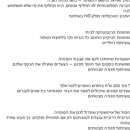
אל תישארו מאחור – בואו לגלות לאן ה-AI הולך
הבינה המלאכותית לא תחליף אנשים, היא תחליף את מי שלא משתמש
בה!
בשיתוף HIT,המכון הטכנולוגי חולון
מהפכת הרובוטיקה לבית
מהפכת הניקיון החכם: כל הבית נקי בלחיצת כפתור
בשיתוף רונלייט
הטעויות שיחתכו לכם את קצבת הפנסיה
ממשיכת כספים ועד חוסר תכנון – הצעדים שיצילו את הכסף שלכם
בשיתוף מנורה מבטחים
איך 200 ש"ח בחודש הופכים ל140 אלף ?
צעדים קטנים שיכולים לסגור את הבור הפנסיוני בין נשים לגברים
בשיתוף מנורה מבטחים
הסוד של איינשטיין שיגדיל לכם את הפנסיה
הריבית דריבית עובדת לטובתכם רק אם תתחילו מוקדם. כך תבנו עתיד
בטוח
בשיתוף מנורה מבטחים