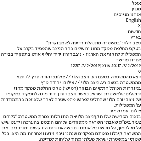
אוכל
מגזין
אנחנו מגייסים
English
X
חדשות
בארץ
ניצב הלוי: "במשטרה מתנהלת רדיפה לא מבוקרת"
בטקס החלפת מפקד מחוז ירושלים בחר הניצב שהפסיד בקרב על
המפכ"לות לתקוף את הארגון • ניצב דורון ידיד יחליף אותו בתפקיד בבירה
אפרת פורשר
7/2/2019, 10:17
,עודכן
7/2/2019, 12:57
0
יוצא מהמשטרה בטעם רע. ניצב הלוי // צילום: יהודה פרץ // יוצא
מהמשטרה בטעם רע. ניצב הלוי // צילום: יהודה פרץ
במנהרות הכותל התקיים הבוקר (חמישי) טקס החלפת מפקד מחוז
ירושלים של
משטרת ישראל
, כאשר ניצב דורון ידיד מונה לתפקיד במקומו
של ניצב יורם הלוי שהחליט לפרוש מהמשטרה לאחר שלא זכה בהתמודדות
על המפכ"לות.
צילום: עמי שמיר
בנאום הפרישה שלו תקף
ניצב הלוי
את התנהלות צמרת המשטרה: "כלוחם
צעיר בימ"מ שאבתי השראה ממפקדים עליהם היבטנו בהערכה וידענו שיש
על מי לסמוך, על מי שיוביל אותנו גם כשהאתגרים היו קשים ומורכבים. את
ההשראה קיבלנו מאותם מפקדים שנתנו גיבוי וידענו אחריות מה היא. בכל
שנותיי במשטרת ישראל פעלתי מתוך שליחות למדינה.