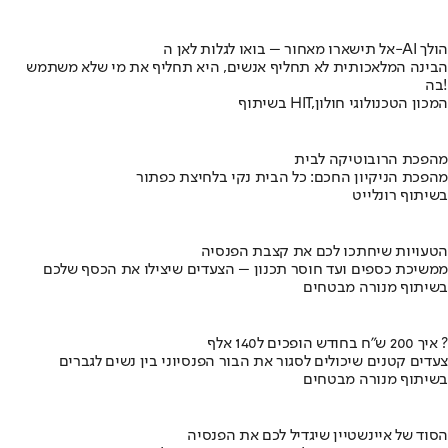
אל תישארו מאחור – בואו לגלות לאן ה-AI הולך
הבינה המלאכותית לא תחליף אנשים, היא תחליף את מי שלא משתמש
בה!
בשיתוף HIT,המכון הטכנולוגי חולון
מהפכת הרובוטיקה לבית
מהפכת הניקיון החכם: כל הבית נקי בלחיצת כפתור
בשיתוף רונלייט
הטעויות שיחתכו לכם את קצבת הפנסיה
ממשיכת כספים ועד חוסר תכנון – הצעדים שיצילו את הכסף שלכם
בשיתוף מנורה מבטחים
איך 200 ש"ח בחודש הופכים ל140 אלף ?
צעדים קטנים שיכולים לסגור את הבור הפנסיוני בין נשים לגברים
בשיתוף מנורה מבטחים
הסוד של איינשטיין שיגדיל לכם את הפנסיה