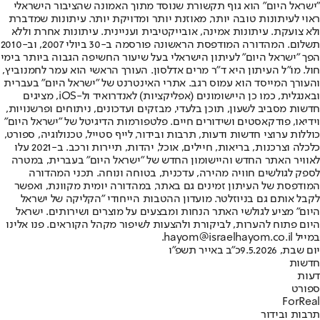
"ישראל היום" הוא גוף תקשורת שנוסד מתוך האמונה שהציבור הישראלי
ראוי לעיתונות טובה יותר, מאוזנת יותר ומדויקת יותר. עיתונות שמדברת
ולא צועקת. עיתונות אמינה, אובייקטיבית ועניינית. עיתונות אחרת וללא
תשלום. המהדורה המודפסת הראשונה פורסמה ב-30 ביולי 2007, וב-2010
הפך "ישראל היום" לעיתון הישראלי בעל שיעור החשיפה הגבוה ביותר בימי
חול. מו"ל העיתון היא ד"ר מרים אדלסון. העורך הראשי הוא עמר לחמנוביץ,
והעורך המייסד הוא עמוס רגב. אתרי האינטרנט של "ישראל היום" בעברית
ובאנגלית, כמו כן היישומונים (אפליקציות) לאנדרואיד ול-iOS, מציגים
חדשות מסביב לשעון, תוכן בלעדי, מבזקים ועדכונים, ניתוחים ופרשנויות,
וידיאו, פודקאסטים ושידורים חיים. פלטפורמות הדיגיטל של "ישראל היום"
כוללות ערוצי חדשות ודעות, תרבות ובידור, לייף סטייל, טכנולוגיה, ספורט,
כלכלה וצרכנות, בריאות, חיילים, אוכל, יהדות, תיירות ורכב. ב-2021 עלו
לאוויר האתר החדש והיישומון החדש של "ישראל היום" בעברית, במטרה
לספק לגולשים חוויה מהירה, עדכנית, בטוחה ונוחה. תכני המהדורה
המודפסת של העיתון זמינים גם באתר, במהדורה יומית מקוונת, ואפשר
לקבל אותם גם בניוזלטר. מועדון ההטבות הייחודי "הקליקה של ישראל
היום" מציע לגולשי האתר הנחות ומבצעים על מוצרים ושירותים. ישראל
היום פתוח להערות, לביקורת ולהצעות לשיפור מקהל הקוראים. פנו אלינו
במייל hayom@israelhayom.co.il.
יום שבת, 9.5.2026
כ"ב באייר תשפ"ו
חדשות
דעות
ספורט
ForReal
תרבות ובידור