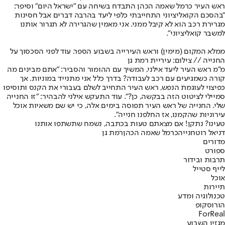
ראש העיר כרמל שאמה הכהן התבדח בשיחה עם "ישראל היום" וסיפר:
"בהסכם הקואליציוני התחייבתי כלפי ליעד בהרבה דברים אבל חסינות
מגרירת רכב הוא לא קיבל ממני. אני מאמין שהגרירה לא תגרור אותנו
למשבר קואליציוני".
ממלא המקום (מימין) וראש העירייה בשבוע הספר. עוד לפני הסכסוך על
החנייה // צילום: עיריית רמת גן
מ"מ ראש העיר ליעד אילני, המשיך עם ההומור והסביר: "אתם מבינים מה
קורה כשמגיעים עם רכב לעבודה? בדרך כלל אני מתנייד במוניות. אך
כפיצוי לעוגמת הנפש, ראש העיר התחייב לשלם בעבורי את הקנס ותוסיפו
סמיילי לציטוט הזה בבקשה, כן?". עוד התעקש אילני להבהיר: "זו החנייה
שלי. החנייה של ראש העיר תפוסה בימים אלה, כי יש שם משאיות אוכל
עירוניות שהקמנו, אז החלפנו חנייה".
טעינו? נתקן! אם מצאתם טעות בכתבה, נשמח שתשתפו אותנו
דניאל רוט
חנייה
כרמל שאמה הכהן
רמת גן
מדורים
ספורט
תרבות ובידור
לייף סטייל
אוכל
תיירות
טכנולוגיה ומדע
הורוסקופ
ForReal
מגזין השבוע