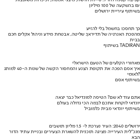
קפיצה קטנה לחו"ל: טיילת חדשה, מיצגי אמנות, וכיכרות משופצות
בהשקעה של 100 מיליון ₪
בשיתוף עיריית ירושלים
כך תחסכו בחשמל בלי להזיע
מהפכת האנרגיה של תדיראן: שליטה, אבטחת מידע וניהול אקלים חכם
בבית
בשיתוף TADIRAN
מאחורי הקלעים של הטעם הישראלי
איך אסם הפכה את תקופת הצנע והמחסור הקשה של שנות ה-40 למותג
לאומי?
בשיתוף אסם
אתם עוד לא שם? הטיסה למונדיאל כבר יצאה
יונדאי לוקחת אתכם לבמה הכי גדולה בעולם
בשיתוף יונדאי מבית כלמוביל
ירושלים 2040: העיר נערכת ל- 1.5 מליון תושבים
מנכ"לית העירייה מציגה תוכנית להשארת הצעירים ובניית עתיד הדור
הבא