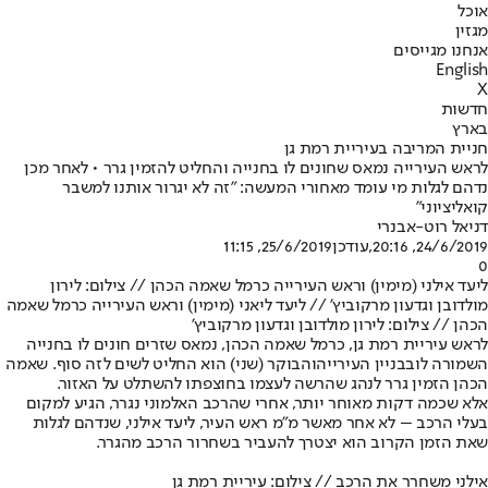
אוכל
מגזין
אנחנו מגייסים
English
X
חדשות
בארץ
חניית המריבה בעיריית רמת גן
לראש העירייה נמאס שחונים לו בחנייה והחליט להזמין גרר • לאחר מכן
נדהם לגלות מי עומד מאחורי המעשה: "זה לא יגרור אותנו למשבר
קואליציוני"
דניאל רוט-אבנרי
24/6/2019, 20:16
,עודכן
25/6/2019, 11:15
0
ליעד אילני (מימין) וראש העירייה כרמל שאמה הכהן // צילום: לירון
מולדובן וגדעון מרקוביץ' // ליעד ליאני (מימין) וראש העירייה כרמל שאמה
הכהן // צילום: לירון מולדובן וגדעון מרקוביץ'
לראש עיריית רמת גן
, כרמל שאמה הכהן, נמאס שזרים חונים לו בחנייה
השמורה לו
בבניין העירייה
והבוקר (שני) הוא החליט לשים לזה סוף. שאמה
הכהן הזמין גרר לנהג שהרשה לעצמו בחוצפתו להשתלט על האזור.
אלא שכמה דקות מאוחר יותר, אחרי שהרכב האלמוני נגרר, הגיע למקום
בעלי הרכב – לא אחר מאשר מ"מ ראש העיר, ליעד אילני, שנדהם לגלות
שאת הזמן הקרוב הוא יצטרך להעביר בשחרור הרכב מהגרר.
אילני משחרר את הרכב // צילום: עיריית רמת גן