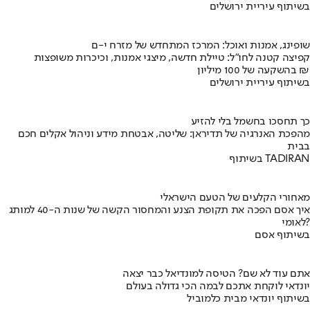
בשיתוף עיריית ירושלים
שופינג, אמנות ואוכל: המרכז המתחדש של מזרח י-ם
קפיצה קטנה לחו"ל: טיילת חדשה, מיצגי אמנות, וכיכרות משופצות
בהשקעה של 100 מיליון ₪
בשיתוף עיריית ירושלים
כך תחסכו בחשמל בלי להזיע
מהפכת האנרגיה של תדיראן: שליטה, אבטחת מידע וניהול אקלים חכם
בבית
בשיתוף TADIRAN
מאחורי הקלעים של הטעם הישראלי
איך אסם הפכה את תקופת הצנע והמחסור הקשה של שנות ה-40 למותג
לאומי?
בשיתוף אסם
אתם עוד לא שם? הטיסה למונדיאל כבר יצאה
יונדאי לוקחת אתכם לבמה הכי גדולה בעולם
בשיתוף יונדאי מבית כלמוביל