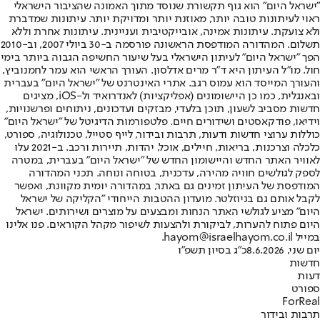
"ישראל היום" הוא גוף תקשורת שנוסד מתוך האמונה שהציבור הישראלי
ראוי לעיתונות טובה יותר, מאוזנת יותר ומדויקת יותר. עיתונות שמדברת
ולא צועקת. עיתונות אמינה, אובייקטיבית ועניינית. עיתונות אחרת וללא
תשלום. המהדורה המודפסת הראשונה פורסמה ב-30 ביולי 2007, וב-2010
הפך "ישראל היום" לעיתון הישראלי בעל שיעור החשיפה הגבוה ביותר בימי
חול. מו"ל העיתון היא ד"ר מרים אדלסון. העורך הראשי הוא עמר לחמנוביץ,
והעורך המייסד הוא עמוס רגב. אתרי האינטרנט של "ישראל היום" בעברית
ובאנגלית, כמו כן היישומונים (אפליקציות) לאנדרואיד ול-iOS, מציגים
חדשות מסביב לשעון, תוכן בלעדי, מבזקים ועדכונים, ניתוחים ופרשנויות,
וידיאו, פודקאסטים ושידורים חיים. פלטפורמות הדיגיטל של "ישראל היום"
כוללות ערוצי חדשות ודעות, תרבות ובידור, לייף סטייל, טכנולוגיה, ספורט,
כלכלה וצרכנות, בריאות, חיילים, אוכל, יהדות, תיירות ורכב. ב-2021 עלו
לאוויר האתר החדש והיישומון החדש של "ישראל היום" בעברית, במטרה
לספק לגולשים חוויה מהירה, עדכנית, בטוחה ונוחה. תכני המהדורה
המודפסת של העיתון זמינים גם באתר, במהדורה יומית מקוונת, ואפשר
לקבל אותם גם בניוזלטר. מועדון ההטבות הייחודי "הקליקה של ישראל
היום" מציע לגולשי האתר הנחות ומבצעים על מוצרים ושירותים. ישראל
היום פתוח להערות, לביקורת ולהצעות לשיפור מקהל הקוראים. פנו אלינו
במייל hayom@israelhayom.co.il.
יום שני, 8.6.2026
כ"ג בסיון תשפ"ו
חדשות
דעות
ספורט
ForReal
תרבות ובידור