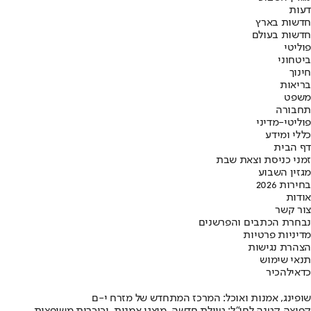
דעות
חדשות בארץ
חדשות בעולם
פוליטי
ביטחוני
חינוך
בריאות
משפט
תחבורה
פוליטי-מדיני
כללי ומידע
דף הבית
זמני כניסת וצאת שבת
מגזין השבוע
בחירות 2026
אודות
צור קשר
נבחרת הכתבים והפרשנים
מדיניות פרטיות
הצהרת נגישות
תנאי שימוש
כדאי
להכיר
שופינג, אמנות ואוכל: המרכז המתחדש של מזרח י-ם