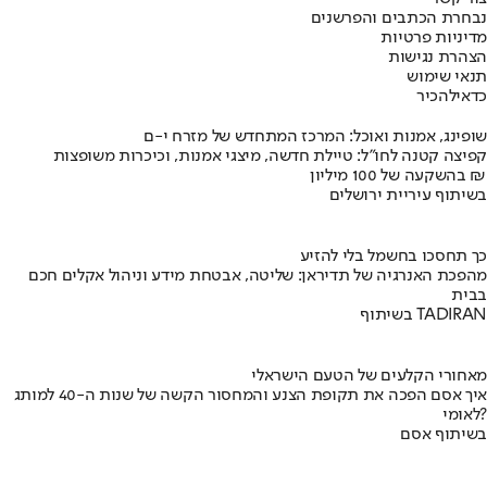
נבחרת הכתבים והפרשנים
מדיניות פרטיות
הצהרת נגישות
תנאי שימוש
כדאי
להכיר
שופינג, אמנות ואוכל: המרכז המתחדש של מזרח י-ם
קפיצה קטנה לחו"ל: טיילת חדשה, מיצגי אמנות, וכיכרות משופצות
בהשקעה של 100 מיליון ₪
בשיתוף עיריית ירושלים
כך תחסכו בחשמל בלי להזיע
מהפכת האנרגיה של תדיראן: שליטה, אבטחת מידע וניהול אקלים חכם
בבית
בשיתוף TADIRAN
מאחורי הקלעים של הטעם הישראלי
איך אסם הפכה את תקופת הצנע והמחסור הקשה של שנות ה-40 למותג
לאומי?
בשיתוף אסם