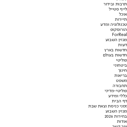
תרבות ובידור
לייף סטייל
אוכל
תיירות
טכנולוגיה ומדע
הורוסקופ
ForReal
מגזין השבוע
דעות
חדשות בארץ
חדשות בעולם
פוליטי
ביטחוני
חינוך
בריאות
משפט
תחבורה
פוליטי-מדיני
כללי ומידע
דף הבית
זמני כניסת וצאת שבת
מגזין השבוע
בחירות 2026
אודות
צור קשר