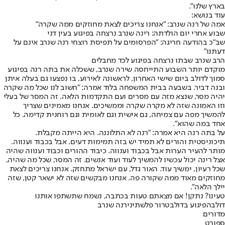
בארץ שלנו".
עוד בנושא:
אמה של רנה שנרב: "אנחנו צריכים לצאת מחוזקים ממה שקרה"
שבוע אחרי יום הולדתה: רינה שנרב נרצחה בפיגוע בעין דני
שב"כ בהודעה חריגה: "הפרסומים על תפיסת רוצחי רנה שנרב אינם על
דעתנו"
הרב שנרב שבתו נרצחה בפיגוע לכד מחבלים
מוקדם יותר השבוע התייחסה שירה שנרב, ששכלה את בתה רנה בפיגוע
סמוך לדולב ביום שישי האחרון, לראשונה לאירוע, בו נפצעו גם בעלה איתן
ובנה דביר. בשבעה בבית המשפחה בלוד אמרה: "חשוב לנו שכל מה שקרה
יהיה מסר, שנצא מזה עם מסרים ועם התקדמות הלאה. זה המסר של בעלי
וזו האמונה שזה לא מקרה שקרה וממשיכים. אנחנו מאמינים שצריך
להמשיך מפה עם צמיחה, גם אישית וגם לאומית וגם רוחנית קדימה. כל
אחד במה שהוא".
על בתה רנה היא אמרה: "רנה לא התלוננה. היא הייתה מקבלת.
תיכוניסטית והורים לא תמיד יש בזה תמימות דעים. אבל בכבוד וענווה.
מותר להעיר הערות אבל בכבוד וענווה. כיבוד ההורים וכבוד וענווה שהיה
אצל רינה יכול עכשיו להמשיך לעוד ועוד אנשים. זה המסר, שכל מה שהיה,
שכל רעיון, ימשיך עוד. האור גדל, עם ישראל מתחזק. אנחנו צריכים לצאת
מחוזקים מאוד ממה שקורה פה. אנחנו מבקשים שזה לא ישאר קטן, שזה
יילך הלאה".
טעינו? נתקן! אם מצאתם טעות בכתבה, נשמח שתשתפו אותנו
דולב
הפיגוע בדולב
טרור פלשתיני
רנה שנרב
מדורים
ספורט