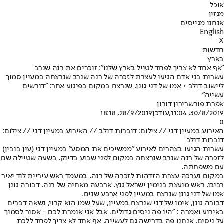
אוכל
מגזין
אנחנו מגייסים
English
X
חדשות
בארץ
"אף אחד לא צריך לפחד לטייל בארץ שלנו": זוכרים את רנה שנרב
עשרות בני אדם הגיעו לעצרת לזכרה של רנה שנרב שנרצחה במעיין סמוך
ליישוב דולב • אמו של דני גונן, שנרצח במקום בפיגוע אחר: "דורשים
עשייה"
אפרת פורשר
ירון דורון
30/8/2019, 11:04
,עודכן
28/9/2019, 18:18
0
האירוע במעיין דני // צילום: דוברות דולב // האירוע במעיין דני // צילום:
דוברות דולב
עשרות הגיעו בצהרים לאירוע ״ממשיכים את המסע" במעיין דני (עין בובין)
לזכרה של רנה שנרב שנרצחה במקום לפני שבוע בדיוק, בשעה שטיילה שם
עם משפחתה.
במקום נערכה עצרת הזדהות לזכרה של רנה, במעמד ראש עיריית לוד יאיר
רביבו, ראש מועצת בנימין ישראל גנץ, ארבעה מאחיה של רנה, דבורה גונן
אמו של דני גונן שנרצח במעיין לפני ארבע שנים.
דבורה גונן, אימו של דני שנרצח במעיין, שעל שמו הוא קרוי, נשאה דברים
באירוע ואמרה : "היו פה ניסים גדולים. אבל אני אומרת לכם - אסור לסמוך
על ניסים. אנחנו פה בדרישה גם לעשייה. אף אחד לא צריך לפחד ללכת