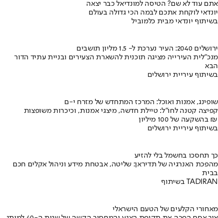
אתם עוד לא שם? הטיסה למונדיאל כבר יצאה
יונדאי לוקחת אתכם לבמה הכי גדולה בעולם
בשיתוף יונדאי מבית כלמוביל
ירושלים 2040: העיר נערכת ל- 1.5 מליון תושבים
מנכ"לית העירייה מציגה תוכנית להשארת הצעירים ובניית עתיד הדור
הבא
בשיתוף עיריית ירושלים
שופינג, אמנות ואוכל: המרכז המתחדש של מזרח י-ם
קפיצה קטנה לחו"ל: טיילת חדשה, מיצגי אמנות, וכיכרות משופצות
בהשקעה של 100 מיליון ₪
בשיתוף עיריית ירושלים
כך תחסכו בחשמל בלי להזיע
מהפכת האנרגיה של תדיראן: שליטה, אבטחת מידע וניהול אקלים חכם
בבית
בשיתוף TADIRAN
מאחורי הקלעים של הטעם הישראלי